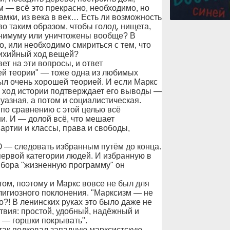
м — всё это прекрасно, необходимо, но
рамки, из века в век… Есть ли возможность
о таким образом, чтобы голод, нищета,
инимуму или уничтожены вообще? В
, или необходимо смириться с тем, что
тихийный ход вещей?
т на эти вопросы, и ответ
ей теории" — тоже одна из любимых
был очень хорошей теорией. И если Маркс
сь ход истории подтверждает его выводы —
уазная, а потом и социалистическая.
о по сравнению с этой целью всё
ни. И — долой всё, что мешает
партии и классы, права и свободы,
следовать избранным путём до конца.
первой категории людей. И избранную в
ыбора "жизненную программу" он
ом, поэтому и Маркс вовсе не был для
лигиозного поклонения. "Марксизм — не
?! В ленинских руках это было даже не
твия: простой, удобный, надёжный и
 — горшки покрывать".
 так подковал западную марксистскую