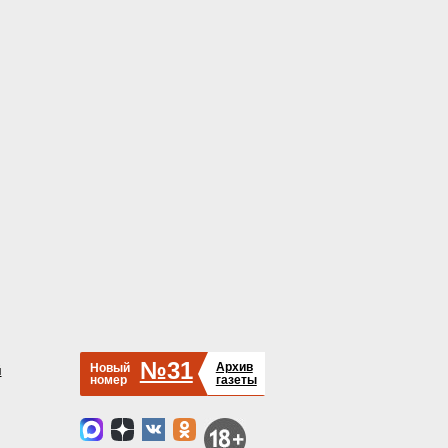
№31
Архив
Новый
й
номер
газеты