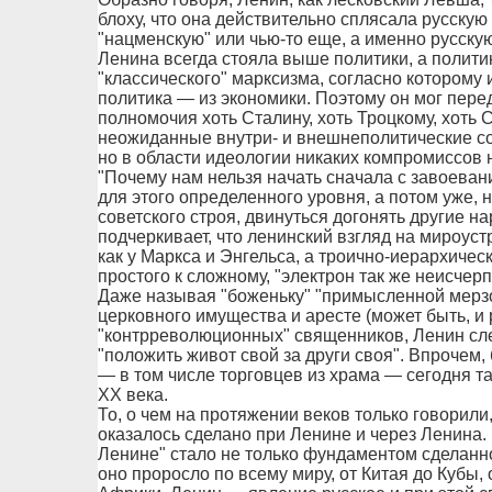
блоху, что она действительно сплясала русскую
"нацменскую" или чью-то еще, а именно русску
Ленина всегда стояла выше политики, а полити
"классического" марксизма, согласно которому 
политика — из экономики. Поэтому он мог пер
полномочия хоть Сталину, хоть Троцкому, хоть 
неожиданные внутри- и внешнеполитические со
но в области идеологии никаких компромиссов 
"Почему нам нельзя начать сначала с завоев
для этого определенного уровня, а потом уже, 
советского строя, двинуться догонять другие 
подчеркивает, что ленинский взгляд на мироус
как у Маркса и Энгельса, а троично-иерархичес
простого к сложному, "электрон так же неисчерп
Даже называя "боженьку" "примысленной мерзо
церковного имущества и аресте (может быть, и 
"контрреволюционных" священников, Ленин след
"положить живот свой за други своя". Впрочем
— в том числе торговцев из храма — сегодня так
ХХ века.
То, о чем на протяжении веков только говорили,
оказалось сделано при Ленине и через Ленина. 
Ленине" стало не только фундаментом сделанн
оно проросло по всему миру, от Китая до Кубы