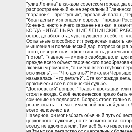
"улиц Ленина" в каждом советском городе, да е
распространенный ныне зеркальный "ленинский 
"параноик", "преступник", "кровавый палач", "г
"брал деньги у японцев и евреев", "продал Рос
Конечно, никто ничего заранее не знал, а значи
КОГДА ЧИТАЕШЬ РАННИЕ ЛЕНИНСКИЕ РАБОТЫ и
остро, до абсолюта, чувствующего в себе то, чт
Остальные способности: прекрасная память как
мышления и полемический дар, потрясающая ра
этого, невероятная эффективность деятельности
"потом". Главное — именно свобода воли, для 
прежде всего объект творческого преобразова
любимым романом, "он меня всего глубоко пере
всю жизнь", — "Что делать?" Николая Чернышев
называлась "Что делать?". Эта вот жажда дела
практически всё в ленинской судьбе.
"Достоевский" вопрос: "Тварь я дрожащая или 
стоял никогда. Своё человеческое право быть 
сомнению не подвергал. Вопрос стоял только в 
реализовать — с максимальной пользой для себ
всего человечества.
Наверное, он мог избрать обычный путь общест
церковного служения, но те возможности, котор
всему, не вдохновляли. Там всё было известно
найти новое лекарство от смертельных болезней