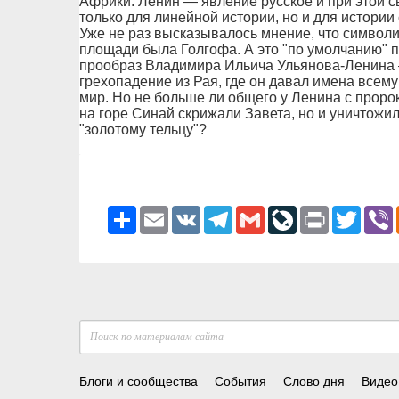
Африки. Ленин — явление русское и при этой 
только для линейной истории, но и для истории
Уже не раз высказывалось мнение, что символ
площади была Голгофа. А это "по умолчанию" п
прообраз Владимира Ильича Ульянова-Ленина 
грехопадение из Рая, где он давал имена всему
мир. Но не больше ли общего у Ленина с проро
на горе Синай скрижали Завета, но и уничтожил
"золотому тельцу"?
Ресурс
Email
VK
Telegram
Gmail
LiveJournal
Print
Twitter
V
Блоги и сообщества
События
Слово дня
Видео