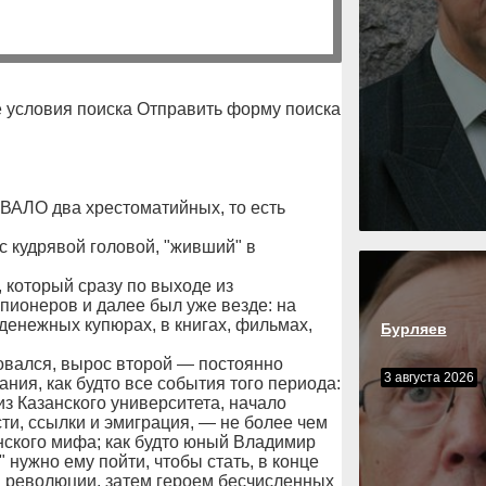
 условия поиска Отправить форму поиска
О два хрестоматийных, то есть
 кудрявой головой, "живший" в
 который сразу по выходе из
 пионеров и далее был уже везде: на
денежных купюрах, в книгах, фильмах,
Бурляев
овался, вырос второй — постоянно
3 августа 2026
ания, как будто все события того периода:
з Казанского университета, начало
и, ссылки и эмиграция, — не более чем
нского мифа; как будто юный Владимир
 нужно ему пойти, чтобы стать, в конце
 революции, затем героем бесчисленных