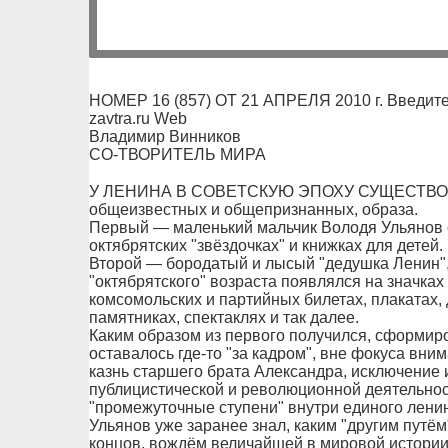
НОМЕР 16 (857) ОТ 21 АПРЕЛЯ 2010 г. Введите
zavtra.ru Web
Владимир Винников
СО-ТВОРИТЕЛЬ МИРА
У ЛЕНИНА В СОВЕТСКУЮ ЭПОХУ СУЩЕСТВОВАЛ
общеизвестных и общепризнанных, образа.
Первый — маленький мальчик Володя Ульянов с
октябрятских "звёздочках" и книжках для детей.
Второй — бородатый и лысый "дедушка Ленин",
"октябрятского" возраста появлялся на значках
комсомольских и партийных билетах, плакатах, 
памятниках, спектаклях и так далее.
Каким образом из первого получился, сформир
оставалось где-то "за кадром", вне фокуса вним
казнь старшего брата Александра, исключение и
публицистической и революционной деятельност
"промежуточные ступени" внутри единого лени
Ульянов уже заранее знал, каким "другим путём"
концов, вождём величайшей в мировой истории