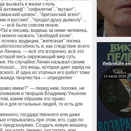
ще вызвать к жизни столь
антимиф": "сифилитик", "мутант",
ерманский шпион", "британский агент",
сию и русских", "продал душу дьяволу"…
т — всё было совсем иначе.
 письма, видишь за ними человека,
о можно назвать "свободой воли".
 основа эрудиции, "железная" логика
ботоспособность и, как следствие всего
 Ленина, — всё это вторично, всё это
которой весь окружающий мир суть
ния. Не случайно Ленин называл своим
Инфляция им
пахал… это вещь, которая дает заряд на
ского. И одна из этапных его работ тоже
23 июля 2026
, жажда творчества — определяет
право имею?" — перед ним, похоже, не
человеком и творцом Владимир Ульянов
том, каким образом это право
я и для остальных людей, то есть для
венного, государственного или даже
ые открывались при этом, его, судя по
 и предсказуемо. Создать новую машину,
, посадить дерево, построить дом,