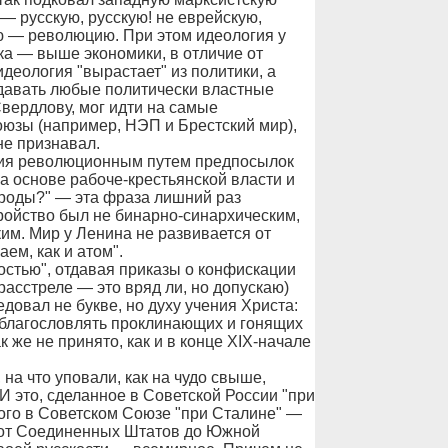
 — русскую, русскую! не еврейскую,
ю — революцию. При этом идеология у
ка — выше экономики, в отличие от
идеология "вырастает" из политики, а
едавать любые политически властные
Свердлову, мог идти на самые
юзы (например, НЭП и Брестский мир),
не признавал.
ания революционным путем предпосылок
на основе рабоче-крестьянской власти и
народы?" — эта фраза лишний раз
тройство был не бинарно-синархическим,
ким. Мир у Ленина не развивается от
аем, как и атом".
стью", отдавая приказы о конфискации
расстреле — это вряд ли, но допускаю)
овал не букве, но духу учения Христа:
, благословлять проклинающих и гонящих
 же не принято, как и в конце XIX-начале
 на что уповали, как на чудо свыше,
И это, сделанное в Советской России "при
ого в Советском Союзе "при Сталине" —
, от Соединенных Штатов до Южной