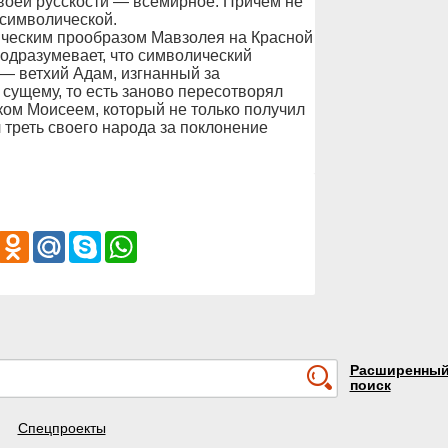
своей русскости — всемирное. Причем не
 символической.
ическим прообразом Мавзолея на Красной
одразумевает, что символический
— ветхий Адам, изгнанный за
 сущему, то есть заново пересотворял
ком Моисеем, который не только получил
 треть своего народа за поклонение
iber
Odnoklassniki
Mail.Ru
Skype
WhatsApp
Расширенны
поиск
Спецпроекты