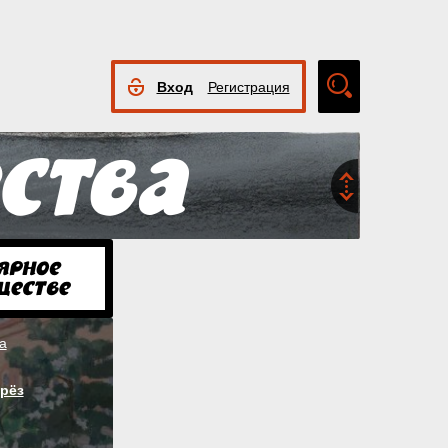
Вход
Регистрация
Расширенный
поиск
а
рёз