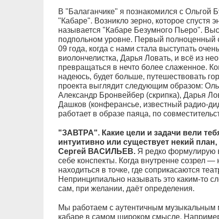
В "Балаганчике" я познакомился с Ольгой 
"Кабаре". Возникло зерно, которое спустя э
называется "Кабаре Безумного Пьеро". Выст
подпольном уровне. Первый полноценный се
09 года, когда с нами стала выступать очен
виолончелистка, Дарья Ловать, и всё из не
превращаться в нечто более слаженное. Когд
надеюсь, будет больше, путешествовать го
проекта выглядит следующим образом: Оль
Александр Бронвейбер (скрипка), Дарья Лов
Дашков (конферансье, известный радио-ди
работает в образе паяца, по совместительс
"ЗАВТРА". Какие цели и задачи вели теб
интуитивно или существует некий план,
Сергей ВАСИЛЬЕВ.
Я редко формулирую в
себе конспекты. Когда внутренне созрел —
находиться в точке, где соприкасаются театр
Непринципиально называть это каким-то сл
сам, при желании, даёт определения.
Мы работаем с аутентичным музыкальным 
кабаре в самом широком смысле. Например