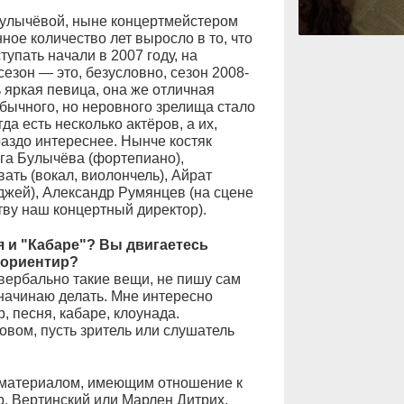
Булычёвой, ныне концертмейстером
нное количество лет выросло в то, что
упать начали в 2007 году, на
зон — это, безусловно, сезон 2008-
ь яркая певица, она же отличная
обычного, но неровного зрелища стало
а есть несколько актёров, а их,
раздо интереснее. Нынче костяк
га Булычёва (фортепиано),
ать (вокал, виолончель), Айрат
джей), Александр Румянцев (на сцене
тву наш концертный директор).
я и "Кабаре"? Вы двигаетесь
 ориентир?
ербально такие вещи, не пишу сам
 начинаю делать. Мне интересно
, песня, кабаре, клоунада.
овом, пусть зритель или слушатель
материалом, имеющим отношение к
, Вертинский или Марлен Дитрих.