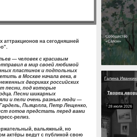
Cообщество
х аттракционов на сегодняшней
«Салон»
о".
льев — человек с красивым
 отправил в мир своей любимой
нных пластинок и подпольных
етить в Москве начала века, в
Галина Иванкин
аснеженных двориках российских
т песни, под которые
Творец двор
рдца. Песни шикарных
яли и пели очень разные люди —
Гардель, Пьяцолла, Петр Лещенко,
28 июля 2026
тист готов предстать перед вами
пресс-релиз.
ержательный, вальяжный, но
ом актёры ведут с публикой свою