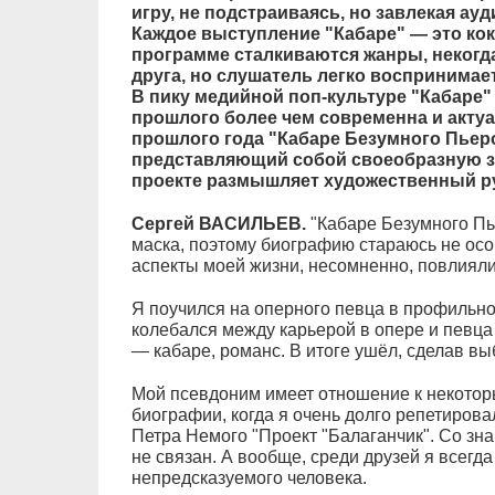
игру, не подстраиваясь, но завлекая ау
Каждое выступление "Кабаре" — это кок
программе сталкиваются жанры, некогда
друга, но слушатель легко воспринимает
В пику медийной поп-культуре "Кабаре"
прошлого более чем современна и актуал
прошлого года "Кабаре Безумного Пьер
представляющий собой своеобразную зв
проекте размышляет художественный ру
Сергей ВАСИЛЬЕВ.
"Кабаре Безумного Пь
маска, поэтому биографию стараюсь не осо
аспекты моей жизни, несомненно, повлияли
Я поучился на оперного певца в профильно
колебался между карьерой в опере и певца
— кабаре, романс. В итоге ушёл, сделав вы
Мой псевдоним имеет отношение к некото
биографии, когда я очень долго репетирова
Петра Немого "Проект "Балаганчик". Со з
не связан. А вообще, среди друзей я всегда
непредсказуемого человека.