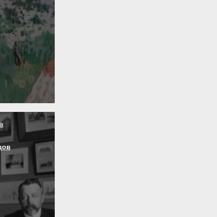
а
цов