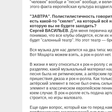
"человек" вообще и "песня" вообще, и вел
этого факта европейская культура воздвигл
"ЗАВТРА". Полистилистичность говорит 
есть какой-то "скелет", на который всё 
которую вы не будете заходить?
Сергей ВАСИЛЬЕВ.
Для меня первична ид
понимаю, что все клубы обидятся, если их н
будет "салонный театр". Но этот театр — б
Вся музыка для нас делится на два типа: м
Вот Моцарта можем взять, а рок-н-ролл нет
В жизни я могу относиться к рок-н-роллу с и
разделяю, какой музыкальный материал наш,
песня была не ритмическим, а актёрским п
пришествия джаза и рок-н-ролла. Как толь
актёрский элемент в песне был очень силь
элемент в классическом европейском пении,
коем случае. В рок-н-ролле есть подача арт
строится, но игры маловато.
Еще один вопрос, который как-то перед на