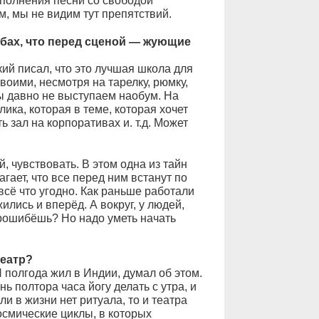
полнения песни со свободой
, мы не видим тут препятствий.
бах, что перед сценой — жующие
ий писал, что это лучшая школа для
твоими, несмотря на тарелку, рюмку,
мы давно не выступаем наобум. На
ка, которая в теме, которая хочет
ь зал на корпоративах и. т.д. Может
, чувствовать. В этом одна из тайн
гает, что все перед ним встанут по
всё что угодно. Как раньше работали
ились и вперёд. А вокруг, у людей,
прошибёшь? Но надо уметь начать
театр?
 полгода жил в Индии, думал об этом.
ь полтора часа йогу делать с утра, и
и в жизни нет ритуала, то и театра
космические циклы, в которых