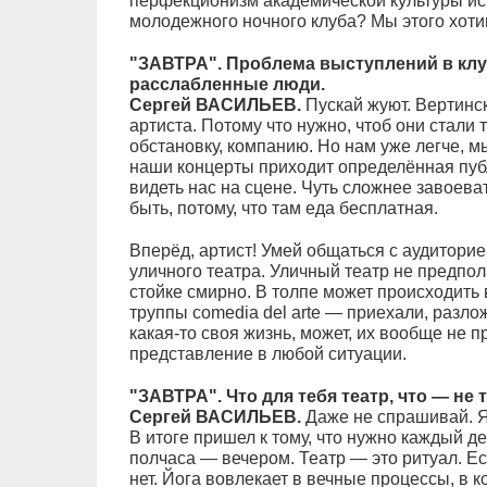
перфекционизм академической культуры ис
молодежного ночного клуба? Мы этого хотим
"ЗАВТРА". Проблема выступлений в клу
расслабленные люди.
Сергей ВАСИЛЬЕВ.
Пускай жуют. Вертинск
артиста. Потому что нужно, чтоб они стали 
обстановку, компанию. Но нам уже легче, 
наши концерты приходит определённая публи
видеть нас на сцене. Чуть сложнее завоеват
быть, потому, что там еда бесплатная.
Вперёд, артист! Умей общаться с аудиторией
уличного театра. Уличный театр не предпола
стойке смирно. В толпе может происходить 
труппы comedia del arte — приехали, разлож
какая-то своя жизнь, может, их вообще не 
представление в любой ситуации.
"ЗАВТРА". Что для тебя театр, что — не 
Сергей ВАСИЛЬЕВ.
Даже не спрашивай. Я
В итоге пришел к тому, что нужно каждый ден
полчаса — вечером. Театр — это ритуал. Есл
нет. Йога вовлекает в вечные процессы, в 