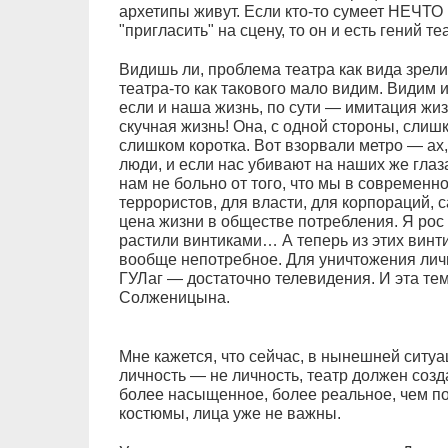
архетипы живут. Если кто-то сумеет НЕЧТО 
"пригласить" на сцену, то он и есть гений те
Видишь ли, проблема театра как вида зрели
театра-то как такового мало видим. Видим и
если и наша жизнь, по сути — имитация жизн
скучная жизнь! Она, с одной стороны, слишк
слишком коротка. Вот взорвали метро — ах,
люди, и если нас убивают на наших же глаз
нам не больно от того, что мы в современн
террористов, для власти, для корпораций, 
цена жизни в обществе потребления. Я рос 
растили винтиками… А теперь из этих винтик
вообще непотребное. Для уничтожения лич
ГУЛаг — достаточно телевидения. И эта те
Солженицына.
Мне кажется, что сейчас, в нынешней ситуац
личность — не личность, театр должен созд
более насыщенное, более реальное, чем пов
костюмы, лица уже не важны.