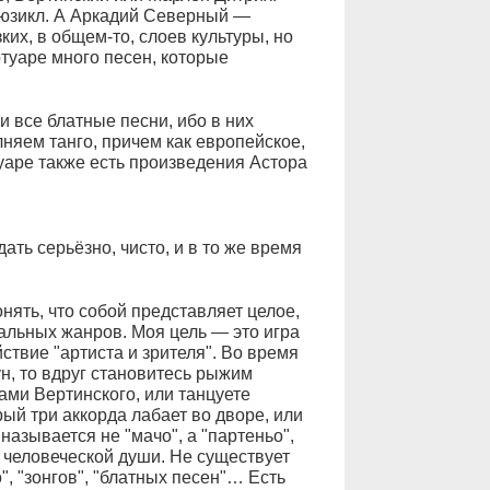
мюзикл. А Аркадий Северный —
их, в общем-то, слоев культуры, но
ртуаре много песен, которые
и все блатные песни, ибо в них
няем танго, причем как европейское,
уаре также есть произведения Астора
ть серьёзно, чисто, и в то же время
онять, что собой представляет целое,
альных жанров. Моя цель — это игра
ствие "артиста и зрителя". Во время
н, то вдруг становитесь рыжим
ами Вертинского, или танцуете
ый три аккорда лабает во дворе, или
называется не "мачо", а "партеньо",
й человеческой души. Не существует
", "зонгов", "блатных песен"… Есть