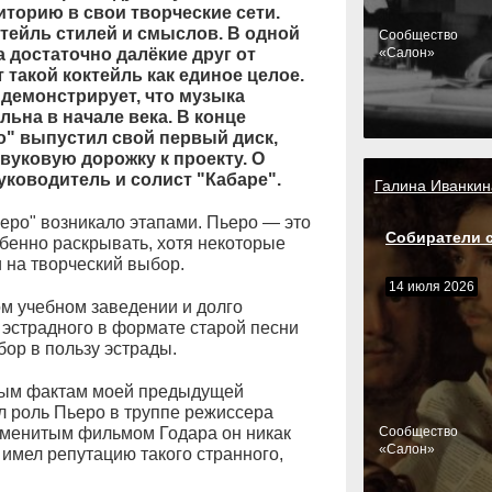
диторию в свои творческие сети.
тейль стилей и смыслов. В одной
Cообщество
 достаточно далёкие друг от
«Салон»
 такой коктейль как единое целое.
 демонстрирует, что музыка
ьна в начале века. В конце
о" выпустил свой первый диск,
уковую дорожку к проекту. О
ководитель и солист "Кабаре".
Галина Иванкин
еро" возникало этапами. Пьеро — это
Собиратели 
бенно раскрывать, хотя некоторые
 на творческий выбор.
14 июля 2026
м учебном заведении и долго
 эстрадного в формате старой песни
бор в пользу эстрады.
рым фактам моей предыдущей
л роль Пьеро в труппе режиссера
наменитым фильмом Годара он никак
Cообщество
«Салон»
 имел репутацию такого странного,