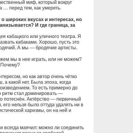
ичественный миф, который вокруг
а … перед тем, как умереть.
о широких вкусах и интересах, но
нанизывается? И где граница, за
ея кабацкого или уличного театра. Я
азвать кабаками. Хорошо, пусть это
родячий. А мы — бродячие артисты.
ожем мы в нее играть, или не можем?
. Почему?
нтересом, но как автор очень чётко
 а какой нет. Была эпоха, когда
роизведением. То есть примерно до
ко ритм стал доминировать —
но потеснён. Актёрство — первичный
 его нельзя было оттуда удалять ни в
истической харизмы, он на ней и
ми всегда маячил: можно ли соединить