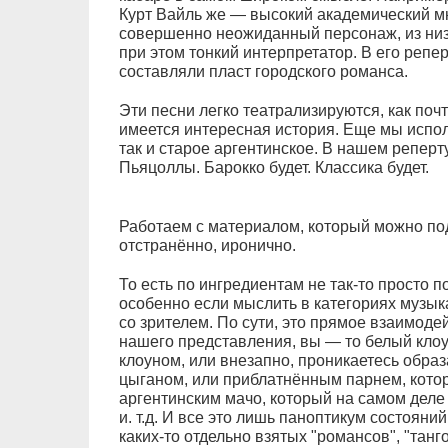
Курт Вайль же — высокий академический 
совершенно неожиданный персонаж, из низк
при этом тонкий интерпретатор. В его репе
составляли пласт городского романса.
Эти песни легко театрализируются, как почт
имеется интересная история. Еще мы испол
так и старое аргентинское. В нашем реперт
Пьяцоллы. Барокко будет. Классика будет.
Работаем с материалом, который можно пода
отстранённо, иронично.
То есть по ингредиентам не так-то просто п
особенно если мыслить в категориях музык
со зрителем. По сути, это прямое взаимодей
нашего представления, вы — то белый клоу
клоуном, или внезапно, проникаетесь образ
цыганом, или приблатнённым парнем, котор
аргентинским мачо, который на самом деле 
и. т.д. И все это лишь паноптикум состояни
каких-то отдельно взятых "романсов", "танго