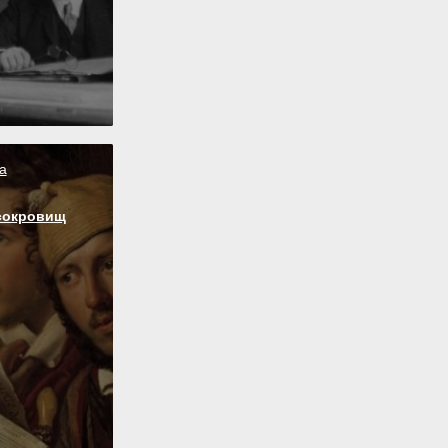
а
сокровищ