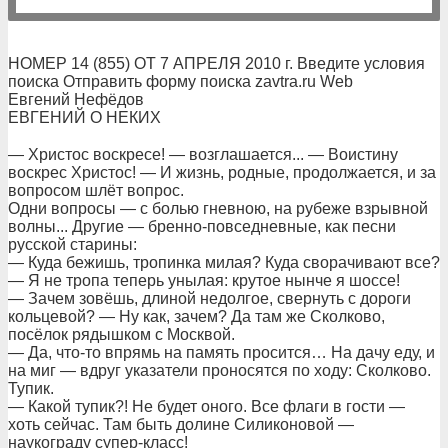
НОМЕР 14 (855) ОТ 7 АПРЕЛЯ 2010 г. Введите условия
поиска Отправить форму поиска zavtra.ru Web
Евгений Нефёдов
ЕВГЕНИЙ О НЕКИХ
— Христос воскресе! — возглашается... — Воистину
воскрес Христос! — И жизнь, родные, продолжается, и за
вопросом шлёт вопрос.
Одни вопросы — с болью гневною, на рубеже взрывной
волны... Другие — бренно-повседневные, как песни
русской старины:
— Куда бежишь, тропинка милая? Куда сворачивают все?
— Я не тропа теперь унылая: крутое нынче я шоссе!
— Зачем зовёшь, длиной недолгое, свернуть с дороги
кольцевой? — Ну как, зачем? Да там же Сколково,
посёлок рядышком с Москвой.
— Да, что-то впрямь на память просится… На дачу еду, и
на миг — вдруг указатели проносятся по ходу: Сколково.
Тупик.
— Какой тупик?! Не будет оного. Все флаги в гости —
хоть сейчас. Там быть долине Силиконовой —
наукограду супер-класс!