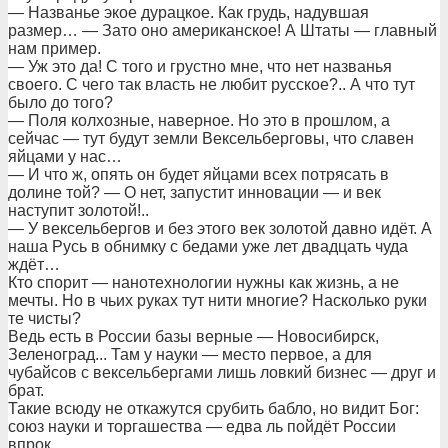
— Названье экое дурацкое. Как грудь, надувшая
размер… — Зато оно американское! А Штаты — главный
нам пример.
— Уж это да! С того и грустно мне, что нет названья
своего. С чего так власть не любит русское?.. А что тут
было до того?
— Поля колхозные, наверное. Но это в прошлом, а
сейчас — тут будут земли Вексельберговы, что славен
яйцами у нас…
— И что ж, опять он будет яйцами всех потрясать в
долине той? — О нет, запустит инновации — и век
наступит золотой!..
— У вексельбергов и без этого век золотой давно идёт. А
наша Русь в обнимку с бедами уже лет двадцать чуда
ждёт…
Кто спорит — нанотехнологии нужны как жизнь, а не
мечты. Но в чьих руках тут нити многие? Насколько руки
те чисты?
Ведь есть в России базы верные — Новосибирск,
Зеленоград... Там у науки — место первое, а для
чубайсов с вексельбергами лишь ловкий бизнес — друг и
брат.
Такие всюду не откажутся срубить бабло, но видит Бог:
союз науки и торгашества — едва ль пойдёт России
впрок…