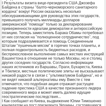
l Результаты визита вице-президента США Джозефа
Байдена в страны "балто-черноморского санитарного
кордона" вокруг России оказались несколько
обескураживающими для руководства этих государств,
привыкшего получать миллиарды долларов
американской "помощи" только за декларирование
приверженности идеалам демократии и антироссийскую
позицию. Теперь заместитель Барака Обамы потребовал
от них согласия на "полноценное сотрудничество", под
которым подразумевается и помощь Соединенным
Штатам "пушечным мясом" в горячих точках планеты, и
полная подконтрольность бюджетных расходов, и
беспрекословное выполнение самых жестких инструкций
Вашингтона в отношении не только Москвы, но и столиц
других соседних государств. Согласно информации
наших источников из Варшавы, Праги, Бухареста, Киева
и Тбилиси, местные политические элиты не высказывают
никакой радости в связи с "ультиматумом Байдена", но и
не видят никакой альтернативы ему. Вместе с тем
отмечается, что подобная акция отражает растущее
падение престижа США в качестве признанного лидера
современного мира и может иметь далеко идущие
геостратегические последствия...
l Как сообщают из Киева, выдвижение Юлии Тимошенко
кандидатом на пост президента Украины, состоявшееся