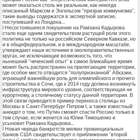
может оказаться столь же реальным, как некогда
описанный Марксом и Энгельсом "призрак коммунизма",
такие выводы содержатся в экспертной записке,
поступившей из Лондона...
l Несостоявшееся покушение на Рамзана Кадырова
стало еще одним свидетельством растущей роли этого
политика не только на российском Северном Кавказе, но
и в общефедеральном, и в международном масштабе,
утверждают наши источники в околоправительственных
кругах, не исключающие возможность того, что
нынешний "чеченский опыт" в самое ближайшее время
может быть распространен на прилегающие территории,
где особое место отводится "полупризнанной" Абхазии,
играющей важнейшую роль для олимпийского и прочего
строительства в Сочи, где к 2014 году должна возникнуть
инфраструктура мирового уровня, соответствующая не
курортному, а столичному статусу данной территории. В
этой связи приводится пример переноса столицы из
Москвы в Санкт-Петербург Петром I, а также известный
анекдот о том, что Путин сможет спасти Россию только в
том случае, если женится на Юлии Тимошенко и
усыновит Рамзана Кадырова...
l Новая череда банкротств мелких провинциальных
банков США свидетельствует о приближении "второй