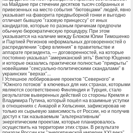
на Майдане при стечении десятков тысяч собранных и
привезенных на место события "бютовцами" людей, явно
указывает на фаворита предвыборной гонки и выгодно
отличает бывшую "газовую принцессу" от иных
кандидатов, которые по разным причинам предпочли
обычную бюрократическую процедуру. При этом
указывается на наличие между Блоком Юлии Тимошенко
и Партией Регионов неформальных договоренностей о
распределении "сфер влияния" в правительстве и
аппарате президента, — договоренностей, на которые
постоянно указывал "американский зять" Виктор Ющенко
и которые оказались практически полностью "прикрыты"
новейшими "сексуально-политическими скандалами" в
украинских "верхах"...
l Успешное лоббирование проектов "Северного" и
"Южного потоков" в ключевых для них странах, которыми
являются соответственно Финляндия и Турция, стало
результатом выверенных действий со стороны Кремля и
Владимира Путина, который пошёл на взаимные уступки
в отношениях с Анкарой и Хельсинки, зафиксировав не
только их сырьевую зависимость от России, но и получив
доступ к так называемым "альтернативным"
энергетическим проектам, которые планировалось
осуществить на территории этих стран. В результате
призрак России как "энергетической империи XXI века"