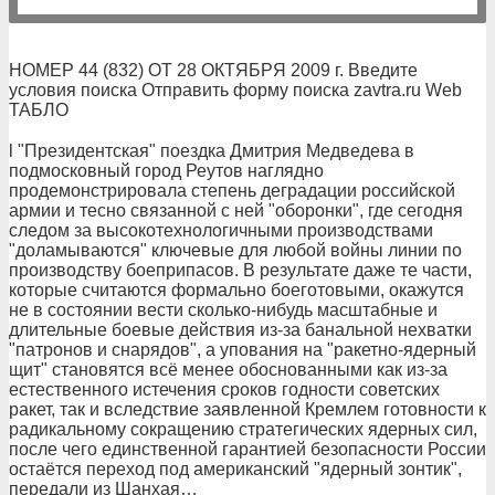
НОМЕР 44 (832) ОТ 28 ОКТЯБРЯ 2009 г. Введите
условия поиска Отправить форму поиска zavtra.ru Web
ТАБЛО
l "Президентская" поездка Дмитрия Медведева в
подмосковный город Реутов наглядно
продемонстрировала степень деградации российской
армии и тесно связанной с ней "оборонки", где сегодня
следом за высокотехнологичными производствами
"доламываются" ключевые для любой войны линии по
производству боеприпасов. В результате даже те части,
которые считаются формально боеготовыми, окажутся
не в состоянии вести сколько-нибудь масштабные и
длительные боевые действия из-за банальной нехватки
"патронов и снарядов", а упования на "ракетно-ядерный
щит" становятся всё менее обоснованными как из-за
естественного истечения сроков годности советских
ракет, так и вследствие заявленной Кремлем готовности к
радикальному сокращению стратегических ядерных сил,
после чего единственной гарантией безопасности России
остаётся переход под американский "ядерный зонтик",
передали из Шанхая…