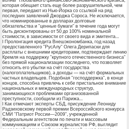
волны" глобального финансово-экономического кризиса,
которая обещает стать еще более разрушительной, чем
первая, передают из Нью-Йорка со ссылкой на ряд
последних заявлений Джорджа Сороса. Не исключается,
что номинированные в долларах долговые
обязательства и "ценные бумаги" в течение года могут
быть дисконтированы от 50 до 100% номинальной
стоимости, в зависимости от своего вида и эмитента...
l Пролонгация кредита Внешэкономбанка, год назад
предоставленного "РусАлу" Олега Дерипаски для
расплаты с внешними кредиторами, подтверждает линию
Кремля на поддержку "крупного отечественного бизнеса"
без прямой национализации последнего, что позволяет
относить его убытки на счёт государства
(налогоплательщиков), а доходы — на счёт формальных
частных владельцев. Подобная "господдержка", в конце
концов, способна привлечь к себе пристальное внимание
национальных и международных структур,
занимающихся проблемами организованной
преступности, сообщили из Парижа...
l Как отмечают эксперты СБД, присуждение Леониду
Радзиховскому первой премии Всероссийского конкурса
СМИ "Патриот России—2009", учрежденной
Федеральным агентством по печати и массовым
коммуникациям и Союзом журналистов РФ, выглядит