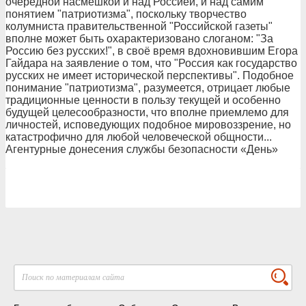
очередной насмешкой и над Россией, и над самим
понятием "патриотизма", поскольку творчество
колумниста правительственной "Российской газеты"
вполне может быть охарактеризовано слоганом: "За
Россию без русских!", в своё время вдохновившим Егора
Гайдара на заявление о том, что "Россия как государство
русских не имеет исторической перспективы". Подобное
понимание "патриотизма", разумеется, отрицает любые
традиционные ценности в пользу текущей и особенно
будущей целесообразности, что вполне приемлемо для
личностей, исповедующих подобное мировоззрение, но
катастрофично для любой человеческой общности...
Агентурные донесения службы безопасности «День»