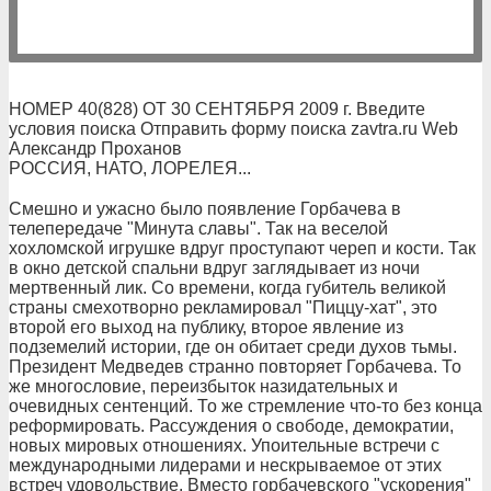
НОМЕР 40(828) ОТ 30 СЕНТЯБРЯ 2009 г. Введите
условия поиска Отправить форму поиска zavtra.ru Web
Александр Проханов
РОССИЯ, НАТО, ЛОРЕЛЕЯ...
Смешно и ужасно было появление Горбачева в
телепередаче "Минута славы". Так на веселой
хохломской игрушке вдруг проступают череп и кости. Так
в окно детской спальни вдруг заглядывает из ночи
мертвенный лик. Со времени, когда губитель великой
страны смехотворно рекламировал "Пиццу-хат", это
второй его выход на публику, второе явление из
подземелий истории, где он обитает среди духов тьмы.
Президент Медведев странно повторяет Горбачева. То
же многословие, переизбыток назидательных и
очевидных сентенций. То же стремление что-то без конца
реформировать. Рассуждения о свободе, демократии,
новых мировых отношениях. Упоительные встречи с
международными лидерами и нескрываемое от этих
встреч удовольствие. Вместо горбачевского "ускорения"