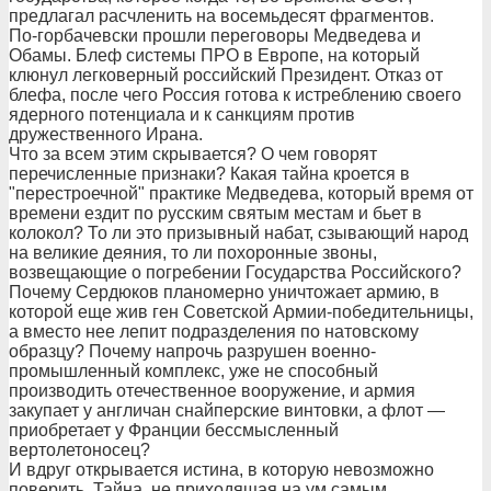
предлагал расчленить на восемьдесят фрагментов.
По-горбачевски прошли переговоры Медведева и
Обамы. Блеф системы ПРО в Европе, на который
клюнул легковерный российский Президент. Отказ от
блефа, после чего Россия готова к истреблению своего
ядерного потенциала и к санкциям против
дружественного Ирана.
Что за всем этим скрывается? О чем говорят
перечисленные признаки? Какая тайна кроется в
"перестроечной" практике Медведева, который время от
времени ездит по русским святым местам и бьет в
колокол? То ли это призывный набат, сзывающий народ
на великие деяния, то ли похоронные звоны,
возвещающие о погребении Государства Российского?
Почему Сердюков планомерно уничтожает армию, в
которой еще жив ген Советской Армии-победительницы,
а вместо нее лепит подразделения по натовскому
образцу? Почему напрочь разрушен военно-
промышленный комплекс, уже не способный
производить отечественное вооружение, и армия
закупает у англичан снайперские винтовки, а флот —
приобретает у Франции бессмысленный
вертолетоносец?
И вдруг открывается истина, в которую невозможно
поверить. Тайна, не приходящая на ум самым