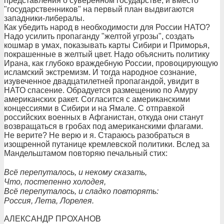
представления о суверенном государстве, и вместо
"государственников" на первый план выдвигаются
западники-либералы.
Как убедить народ в необходимости для России НАТО?
Надо усилить пропаганду "желтой угрозы", создать
кошмар в умах, показывать карты Сибири и Приморья,
покрашенные в желтый цвет. Надо объяснить политику
Ирана, как глубоко враждебную России, провоцирующую
исламский экстремизм. И тогда народное сознание,
изувеченное двадцатилетней пропагандой, увидит в
НАТО спасение. Обрадуется размещению по Амуру
американских ракет. Согласится с американскими
концессиями в Сибири и на Ямале. С отправкой
российских военных в Афганистан, откуда они станут
возвращаться в гробах под американскими флагами.
Не верите? Не верю и я. Стараюсь разобраться в
изощренной путанице кремлевской политики. Вслед за
Мандельштамом повторяю печальный стих:
Всё перепуталось, и некому сказать,
Что, постепенно холодея,
Всё перепуталось, и сладко повторять:
Россия, Лета, Лорелея.
АЛЕКСАНДР ПРОХАНОВ