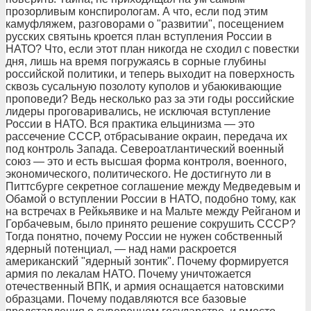
прозорливым конспирологам. А что, если под этим
камуфляжем, разговорами о "развитии", посещением
русских святынь кроется план вступления России в
НАТО? Что, если этот план никогда не сходил с повестки
дня, лишь на время погружаясь в сорные глубины
российской политики, и теперь выходит на поверхность
сквозь сусальную позолоту куполов и убаюкивающие
проповеди? Ведь несколько раз за эти годы российские
лидеры проговаривались, не исключая вступление
России в НАТО. Вся практика ельцинизма — это
рассечение СССР, отбрасывание окраин, передача их
под контроль Запада. Североатлантический военный
союз — это и есть высшая форма контроля, военного,
экономического, политического. Не достигнуто ли в
Питтсбурге секретное соглашение между Медведевым и
Обамой о вступлении России в НАТО, подобно тому, как
на встречах в Рейкьявике и на Мальте между Рейганом и
Горбачевым, было принято решение сокрушить СССР?
Тогда понятно, почему России не нужен собственный
ядерный потенциал, — над нами раскроется
американский "ядерный зонтик". Почему формируется
армия по лекалам НАТО. Почему уничтожается
отечественный ВПК, и армия оснащается натовскими
образцами. Почему подавляются все базовые