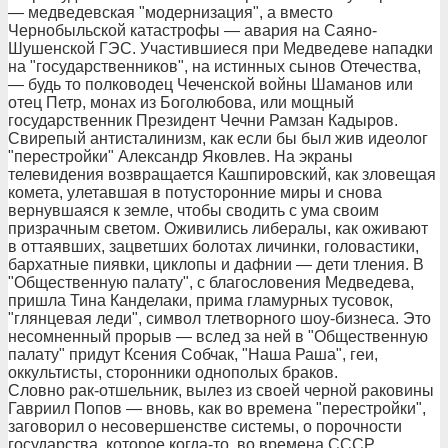
— медведевская "модернизация", а вместо
Чернобыльской катастрофы — авария на Саяно-
Шушенской ГЭС. Участившиеся при Медведеве нападки
на "государственников", на истинных сынов Отечества,
— будь то полководец Чеченской войны Шаманов или
отец Петр, монах из Боголюбова, или мощный
государственник Президент Чечни Рамзан Кадыров.
Свирепый антисталинизм, как если бы был жив идеолог
"перестройки" Александр Яковлев. На экраны
телевидения возвращается Кашпировский, как зловещая
комета, улетавшая в потусторонние миры и снова
вернувшаяся к земле, чтобы сводить с ума своим
призрачным светом. Оживились либералы, как оживают
в оттаявших, зацветших болотах личинки, головастики,
бархатные пиявки, циклопы и дафнии — дети тления. В
"Общественную палату", с благословения Медведева,
пришла Тина Канделаки, прима гламурных тусовок,
"глянцевая леди", символ тлетворного шоу-бизнеса. Это
несомненный прорыв — вслед за ней в "Общественную
палату" придут Ксения Собчак, "Наша Раша", геи,
оккультисты, сторонники однополых браков.
Словно рак-отшельник, вылез из своей черной раковины
Гавриил Попов — вновь, как во времена "перестройки",
заговорил о несовершенстве системы, о порочности
государства, которое когда-то, во времена СССР,