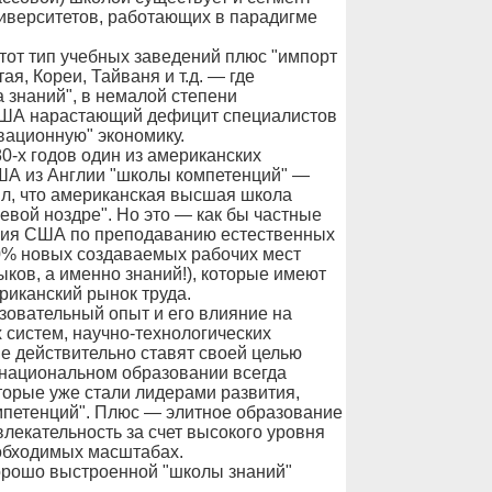
иверситетов, работающих в парадигме
тот тип учебных заведений плюс "импорт
ая, Кореи, Тайваня и т.д. — где
 знаний", в немалой степени
США нарастающий дефицит специалистов
вационную" экономику.
0-х годов один из американских
ША из Англии "школы компетенций" —
вил, что американская высшая школа
евой ноздре". Но это — как бы частные
ссия США по преподаванию естественных
60% новых создаваемых рабочих мест
ыков, а именно знаний!), которые имеют
риканский рынок труда.
зовательный опыт и его влияние на
 систем, научно-технологических
ые действительно ставят своей целью
 национальном образовании всегда
оторые уже стали лидерами развития,
мпетенций". Плюс — элитное образование
влекательность за счет высокого уровня
еобходимых масштабах.
хорошо выстроенной "школы знаний"