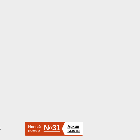
№31
Архив
Новый
й
номер
газеты