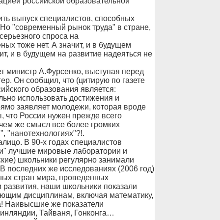
ацией российской образовательной
чить выпуск специалистов, способных
 Но "современный рынок труда" в стране,
 серьезного спроса на
х тоже нет. А значит, и в будущем
ит, и в будущем на развитие надеяться не
ет министр А.Фурсенко, выступая перед
р. Он сообщил, что (цитирую по газете
сийского образования является:
льно использовать достижения и
рямо заявляет молодежи, которая вроде
, что России нужен прежде всего
в чем же смысл все более громких
, "нанотехнологиях"?!.
лицо. В 90-х годах специалистов
ми" лучшие мировые лаборатории и
тские) школьники регулярно занимали
 последних же исследованиях (2006 год)
ных стран мира, проведенных
и развития, наши школьники показали
ающим дисциплинам, включая математику,
а! Наивысшие же показатели
инляндии, Тайваня, Гонконга…