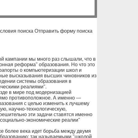
условия поиска Отправить форму поиска
й кампании мы много раз слышали, что в
онная реформа" образования. Но что это
 рапорты о компьютеризации школ и
ные высказывания высших чиновников из
ведении системы образования в
ическими реалиями".
езде в мире под модернизацией
рямо противоположное. А именно —
азования с целью изменить к лучшему
ную, научно-технологическую,
решительно эти задачи ставятся именно
 "социально-экономические реалии"
уже более века идет борьба между двумя
бразованию: так называемыми "школой