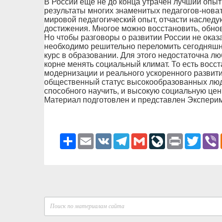
В России еще не до конца утрачен лучший опы
результаты многих знаменитых педагогов-нова
мировой педагогический опыт, отчасти насле
достижения. Многое можно восстановить, обнов
Но чтобы разговоры о развитии России не оказ
необходимо решительно переломить сегодняш
курс в образовании. Для этого недостаточна л
корне менять социальный климат. То есть восс
модернизации и реального ускоренного развити
общественный статус высокообразованных люде
способного научить, и высокую социальную цен
Материал подготовлен и представлен Экспери
Ресурс
Email
VK
Telegram
Gmail
LiveJournal
Print
Twitter
V