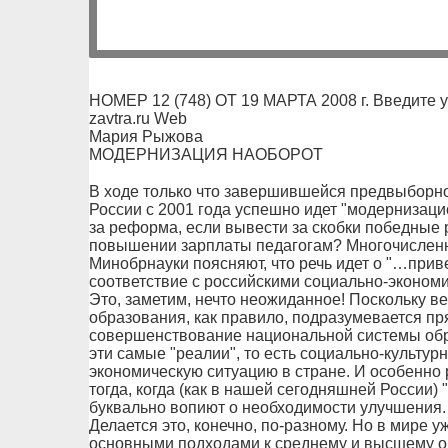
НОМЕР 12 (748) ОТ 19 МАРТА 2008 г. Введите 
zavtra.ru Web
Мария Рыжова
МОДЕРНИЗАЦИЯ НАОБОРОТ
В ходе только что завершившейся предвыборно
России с 2001 года успешно идет "модернизаци
за реформа, если вывести за скобки победные
повышении зарплаты педагогам? Многочислен
Минобрнауки поясняют, что речь идет о "…при
соответствие с российскими социально-эконом
Это, заметим, нечто неожиданное! Поскольку в
образования, как правило, подразумевается п
совершенствование национальной системы обр
эти самые "реалии", то есть социально-культур
экономическую ситуацию в стране. И особенно 
тогда, когда (как в нашей сегодняшней России)
буквально вопиют о необходимости улучшения.
Делается это, конечно, по-разному. Но в мире 
основными подходами к среднему и высшему о