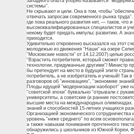
западного опыта упорно называется "модерниз
системы".
Не скрывают и цели. Она в том, чтобы "обеспе
отвечать запросам современного рынка труда".
где пока реального развития нет, — таков, что и
высококвалифицированных специалистов и учены
некому будет придать импульс развитию. А знач
приходится.
Удивительно откровенно высказался на этот сч
молодежью из движения "Наши" на озере Селиге
"Московские новости" от 14.12.2007) целью рос
"Взрастить потребителя, который сможет прави
технологии, придуманные другими"! Министр п
бы претендует на место в будущей элите страны
потребитель, а не изобретатель и ученый! Так 
разговоров об "инновациях", "экономике знаний"
Плоды идущей "модернизации наоборот" уже на
"советской эпохи" буквально "отрывали с рука
университеты, а советские (и ранние постсове
высшие места на международных олимпиадах. В
знаний и способностей 15-летних учащихся раз
Организацией экономического сотрудничества 
уровень "ниже среднего" по всем основополаг
а также навыкам понимания прочтенного текст
обнаружились у школьников из Южной Кореи, Ф