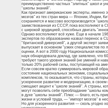
преимущественно частных "элитных" школ и ун
"школы знаний".
Как признают американские эксперты, именно э
мозгов" из тех стран мира — Японии, Индии, Кит
сохраняется и массово воспроизводится "школа
заимствованная из СССР, пока восполняют в 
с широкой эрудицией, способных двигать "инно
Однако восполняют всё хуже. Еще в начале 198
экспертов по образованию назвал перенос в С
"британской диверсией", а другой эксперт зая
выпускает в основном "узких специалистов по л
оценки. А вот в 2000 году Национальная коми
наук обнародовала доклад, где заявлено, что 
требуют такого уровня знаний (не умений и нав
только 20% рабочей силы, поступающей на аме
Если совсем кратко суммировать мировой обра
состояние национальных экономик, социальных
комплексов, то оказывается, что страны, котор
ускоренное развитие и модернизацию, в своем
смещают акцент к "школе знаний". А страны, к
могут позволить себе преобладание "школы ко
в духе "школы знаний". Плюс — благо, есть при
жизни и условий труда, — "импорт мозгов" в н
Но для ускоренного развития — сколь угодно 
недостаточно.