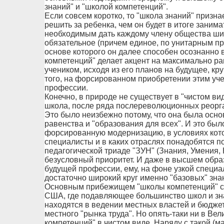
знаний" и "школой компетенций".
Если совсем коротко, то "школа знаний" признае
решить за ребенка, чем он будет в итоге занима
необходимым дать каждому члену общества ши
обязательное (причем единое, по унитарным п
основе которого он далее способен осознанно 
компетенций" делает акцент на максимально р
учеником, исходя из его планов на будущее, кр
того, на форсированном приобретении этим уч
профессии.
Конечно, в природе не существует в "чистом вид
школа, после ряда послереволюционных реорга
Это было неизбежно потому, что она была осно
равенства и "образования для всех". И это был
форсированную модернизацию, в условиях котор
специалисты и в каких отраслях понадобятся п
педагогической триаде "ЗУН" (Знания, Умения
безусловный приоритет. И даже в высшем обра
будущей профессии, ему, на фоне узкой специа
достаточно широкий круг именно "базовых" зна
Основным прибежищем "школы компетенций" ст
США, где подавляющее большинство школ и зна
находятся в ведении местных властей и бюдже
местного "рынка труда". Но опять-таки ни в Ве
компетенций" в чистом виде. Наряду с такой (м