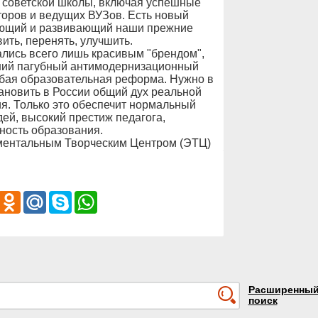
т советской школы, включая успешные
торов и ведущих ВУЗов. Есть новый
дующий и развивающий наши прежние
ить, перенять, улучшить.
ались всего лишь красивым "брендом",
ний пагубный антимодернизационный
юбая образовательная реформа. Нужно в
тановить в России общий дух реальной
я. Только это обеспечит нормальный
й, высокий престиж педагога,
ность образования.
ментальным Творческим Центром (ЭТЦ)
iber
Odnoklassniki
Mail.Ru
Skype
WhatsApp
Расширенны
поиск