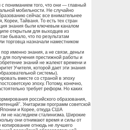
 с пониманием того, что они — главный
иальной мобильности. Не случайно
бразованию сейчас все внимательнее
, Кореи, Тайваня. То есть тех стран
фуция знания были ключевым каналом
ципе открытым для выходцев из
тае бывало, что по результатам
или торговца назначали наместником
 пор именно знания, а не связи, деньги
 для получения престижной работы и
иобретение знаний не жалеют времени и
итет Учителя, которой дает эти знания
образовательной системы).
ировать вместе со страной в эпоху
постсоветскую эпоху. Потому, конечно,
стоятельно требует реформ. Но каких
формирования российского образования,
етенций". Унитаризм программ советской
 Японии и Корее, откуда США
ь ли не наследием сталинизма. Широкие
ольку они отнимают время и силы от
е копирование отнюдь не лучшего