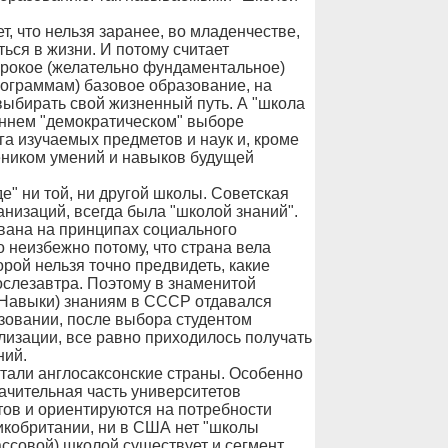
т, что нельзя заранее, во младенчестве,
ться в жизни. И потому считает
рокое (желательно фундаментальное)
рограммам) базовое образование, на
выбирать свой жизненный путь. А "школа
аннем "демократическом" выборе
уга изучаемых предметов и наук и, кроме
еником умений и навыков будущей
е" ни той, ни другой школы. Советская
низаций, всегда была "школой знаний".
вана на принципах социального
о неизбежно потому, что страна вела
ой нельзя точно предвидеть, какие
ослезавтра. Поэтому в знаменитой
, Навыки) знаниям в СССР отдавался
зовании, после выбора студентом
лизации, все равно приходилось получать
ний.
али англосаксонские страны. Особенно
чительная часть университетов
тов и ориентируются на потребности
ликобритании, ни в США нет "школы
ассовой) школой существует и сегмент