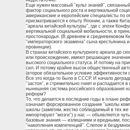
Еще нужен массовый "культ знаний", связанный
фактор социального роста и вертикальной соц
американские и европейские специалисты по о
присматриваются к опыту Японии, а также Китая
"ареала китайской культуры", где с эпохи Кон
вертикальной социальной мобильности, в прин
простонародья. (В древнем и средневековом Ки
"императорского экзамена" сына крестьянина 
провинции).
В странах китайского культурного ареала до сих
или происхождение, имеют решающее значение
высокого социального статуса. И потому на пр
сил. И потому крайне высок общественный автор
(второе обязательное условие эффективности 
Все это когда-то было в СССР. И начало деград
"застоя", и стремительно гниет и распадается в 
нынешняя система российского образования на
реформ?
То, что делается в последние годы в плане ре
означает форсированное создание "школы комп
школы (заметим, жестко соблюдаемый в тех же
импортируют "мозги") у нас — объявляется чут
базовые знания — излишними и вредными, поск
"накопления компетенций". Слепое и бездумно