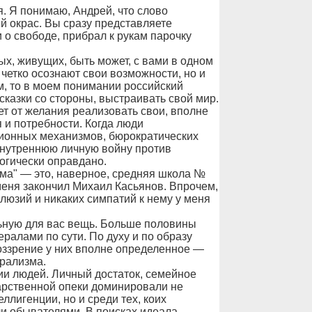
. Я понимаю, Андрей, что слово
й окрас. Вы сразу представляете
о свободе, прибрал к рукам парочку
ых, живущих, быть может, с вами в одном
 четко осознают свои возможности, но и
м, то в моем понимании российский
сказки со стороны, выстраивать свой мир.
т от желания реализовать свои, вполне
 и потребности. Когда люди
ционных механизмов, бюрократических
 внутреннюю личную войну против
логически оправдано.
зма" — это, наверное, средняя школа №
 меня закончил Михаил Касьянов. Впрочем,
ллюзий и никаких симпатий к нему у меня
льную для вас вещь. Больше половины
ралами по сути. По духу и по образу
воззрение у них вполне определенное —
ерализма.
ии людей. Личный достаток, семейное
дарственной опеки доминировали не
ллигенции, но и среди тех, коих
и обывателями. В поисках идеала