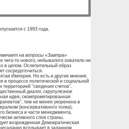
ыпускается с 1993 года.
твечает на вопросы «Завтра»
е чего-то нового, небывалого охватило не
во в целом. Ослепительный образ
яет сосредоточиться.
ятая Империя. Но есть и другие мнения,
ия в процессе политической и социальной
 территорией "сведения счетов".
щественный диалог, скрупулезное
ьная идея, скомпрометированная
рапевтов", тем не менее укоренена в
ерализм (консервативного толка),
го бизнеса и части менеджмента,
ически активного слоя страны.
дует возрожденная Демократическая
-негаданно всплывает в заданном