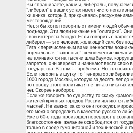
Вы спрашиваете, как мы, либералы, получаемся
"либерал" в ваших устах имеет чисто негативны
хищника, который, прикрываясь рассуждениями 
месторождений.
Нет, я бы хотел говорить от имени людей обычн
подъезде. Эти люди никакие не "олигархи". Они
свои интересы блюдут. Если говорить с пафосо
либерал — это человек, желающий сам, без под
Тяга к перечисленным вами ценностям возникае
нормальные, "законные", человеческие желания
наталкиваются на тысячи шлагбаумов, корруп
запретов, они звереют и начинают вести свою
государства. В этом — проблема. Но это психо
Если говорить в шутку, то "генератор либерали
1000 города Москвы, которую за десять лет до
по поводу этого политика я не питаю никаких и
нет. Скорее наоборот.
Если же говорить по существу, то скажу крамо
жителей крупных городов России являются либе
мыслей. Не важно, за кого они голосуют, миро
его можно определить в качестве русского либ
Уже в 60-е годы произошел переворот в сознан
благосостояние, желание освободится от госу
только в среде гуманитарной и технической инте
романтики от революции высокомерно называл