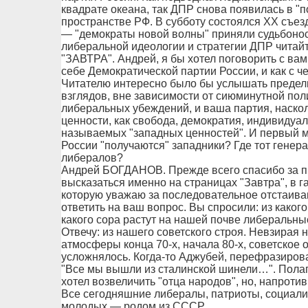
квадрате океана, так ДПР снова появилась в "
пространстве РФ. В субботу состоялся ХХ съез
— "демократы новой волны" приняли судьбонос
либеральной идеологии и стратегии ДПР читайт
"ЗАВТРА". Андрей, я бы хотел поговорить с вам
себе Демократической партии России, и как с 
Читателю интересно было бы услышать предел
взглядов, вне зависимости от сиюминутной по
либеральных убеждений, и ваша партия, наскол
ценности, как свобода, демократия, индивидуал
называемых "западных ценностей". И первый мо
России "получаются" западники? Где тот генера
либералов?
Андрей БОГДАНОВ. Прежде всего спасибо за 
высказаться именно на страницах "Завтра", в га
которую уважаю за последовательное отстаива
ответить на ваш вопрос. Вы спросили: из каког
какого сора растут на нашей почве либеральные 
Отвечу: из нашего советского строя. Невзирая 
атмосферы конца 70-х, начала 80-х, советское 
усложнялось. Когда-то Аджубей, перефразиров
"Все мы вышли из сталинской шинели…". Полага
хотел возвеличить "отца народов", но, напротив
Все сегодняшние либералы, патриоты, социал
молодых — родом из СССР.