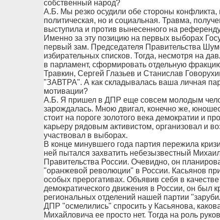
собственный народ?
А.Б. Мы резко осудили обе стороны конфликта,
политическая, но и социальная. Травма, получе
выступила и против вынесенного на референдум
Именно за эту позицию на первых выборах Госу
первый зам. Председателя Правительства Шуме
избирательных списков. Тогда, несмотря на да
в парламент, сформировать отдельную фракцию.
Травкин, Сергей Глазьев и Станислав Говорухи
"ЗАВТРА". А как складывалась ваша личная па
мотивации?
А.Б. Я пришел в ДПР еще совсем молодым челов
зарождалась. Мною двигал, конечно же, юношес
стоит на пороге золотого века демократии и пр
карьеру рядовым активистом, организовал и в
участвовал в выборах.
В конце минувшего года партия пережила кризис.
ней пытался захватить небезызвестный Михаи
Правительства России. Очевидно, он планирова
"оранжевой революции" в России. Касьянов пр
особых прерогативах. Объявив себя в качестве
демократического движения в России, он был к
региональных отделений нашей партии "зарубил
ДПР "осмелились" спросить у Касьянова, каков
Михайловича ее просто нет. Тогда на роль рук