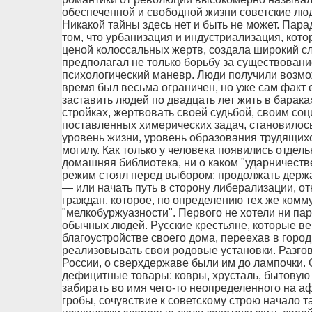
обеспеченной и свободной жизни советские люд
Никакой тайны здесь нет и быть не может. Пара
том, что урбанизация и индустриализация, кот
ценой колоссальных жертв, создала широкий с
предполагал не только борьбу за существовани
психологический маневр. Люди получили возмо
время был весьма ограничен, но уже сам факт е
заставить людей по двадцать лет жить в барак
стройках, жертвовать своей судьбой, своим соц
поставленных химерических задач, становилос
уровень жизни, уровень образования трудящихс
могилу. Как только у человека появились отдел
домашняя библиотека, ни о каком "ударничеств
режим стоял перед выбором: продолжать держа
— или начать путь в сторону либерализации, о
граждан, которое, по определению тех же комму
"мелкобуржуазности". Первого не хотели ни па
обычных людей. Русские крестьяне, которые век
благоустройстве своего дома, переехав в горо
реализовывать свои родовые установки. Разго
России, о сверхдержаве были им до лампочки. 
дефицитные товары: ковры, хрусталь, бытовую
забирать во имя чего-то неопределенного на а
гробы, сочувствие к советскому строю начало та