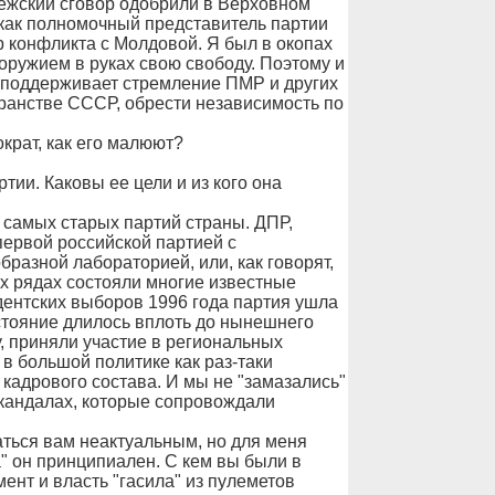
ежский сговор одобрили в Верховном
как полномочный представитель партии
р конфликта с Молдовой. Я был в окопах
оружием в руках свою свободу. Поэтому и
и поддерживает стремление ПМР и других
транстве СССР, обрести независимость по
крат, как его малюют?
тии. Каковы ее цели и из кого она
 самых старых партий страны. ДПР,
первой российской партией с
азной лабораторией, или, как говорят,
их рядах состояли многие известные
дентских выборов 1996 года партия ушла
остояние длилось вплоть до нынешнего
, приняли участие в региональных
 в большой политике как раз-таки
 кадрового состава. И мы не "замазались"
 скандалах, которые сопровождали
ться вам неактуальным, но для меня
а" он принципиален. С кем вы были в
мент и власть "гасила" из пулеметов