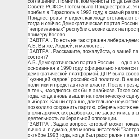
соглашений. Помните, коммунисты тогда Белов
Совете РСФСР. Потом было Приднестровье. Я 
прибыл в Тирасполь в 1992 году, в самый разга
Приднестровья и видел, как люди отстаивают с 
тогда и сейчас Демократическая партия Росси
"непризнанных" республик, возникших на прос
примеру Косово.
"ЗАВТРА". То есть не так страшен либерал-демо
А.Б. Вы же, Андрей, и малюете…
"ЗАВТРА". Расскажите, пожалуйста, о вашей пар
состоит?
А.Б. Демократическая партия России — одна из
основанная в 1990 году, официально является 
демократической платформой. ДПР была своеобр
"кузницей кадров" российской политики. В наш
политики и представители власти. После прези
в тень, находилась как бы в анабиозе. Такое с
года, когда вновь вышли на политическую сцену
выборах. Как ни странно, длительное неучастие
позволило сохранить партию, сберечь костяк ее
в олигархических разборках, не засветились в
деятельность либеральной оппозиции.
"ЗАВТРА". Задаю вопрос, который может показа
лично и, я думаю, для многих читателей "Завтр
октябре 1993 года, когда был расстрелян парла