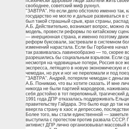
психически здоровые люди захотели жить своей
свободнее, советский миф рухнул.
"ЗАВТРА". Но если дело обстояло именно так, к
государство не могло и дальше развиваться в
был такой страшный срыв, крах страны, распад
А.Б. Действительно, возникает вопрос, можно 
модель, провести реформы по китайскому сцен
— инерционная страна, и именно поэтому движе
реформ буксовали, застревали в системном бол
изменений нарастала. Если бы Горбачев начал 
так развивалась лавинообразно — то, скорее в
разрешились бы социальным взрывом. Если суди
несмотря на чудовищные потери, Россия все ж
экспресса, летящего в новую экономическую и 
чемодан, но рук и ног не переломали и под поез
"ЗАВТРА". Андрей, потеряли чемодан с деньг
А.Б. Понимаю, что вы хотите сказать. И мне лич
никогда не были партией мародеров, наживающ
себя достойно в тот переломный, трагический д
1991 года ДПР отказалась поддерживать Ельци
правительству Гайдара. Это было еще до так н
ввергла страну в хаос и депрессию, последствия
Более того, мы стали единственной — заметьте
выступила с протестом против развала СССР. П
активист ДПР лично организовывал массовый м