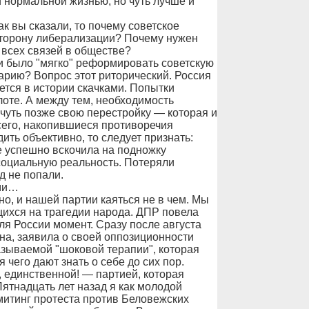
 нормальной жизнью, но чуть лучше и
ак вы сказали, то почему советское
 сторону либерализации? Почему нужен
 всех связей в обществе?
ли было "мягко" реформировать советскую
арию? Вопрос этот риторический. Россия
тся в истории скачками. Попытки
оте. А между тем, необходимость
чуть позже свою перестройку — которая и
сего, накопившиеся противоречия
ть объективно, то следует признать:
е успешно вскочила на подножку
социальную реальность. Потеряли
д не попали.
ами…
но, и нашей партии каяться не в чем. Мы
ихся на трагедии народа. ДПР повела
ля России момент. Сразу после августа
на, заявила о своей оппозиционности
азываемой "шоковой терапии", которая
 чего дают знать о себе до сих пор.
, единственной! — партией, которая
ятнадцать лет назад я как молодой
итинг протеста против Беловежских