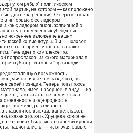
подернутом рябью" политическом
д этой партии, на котором — как положено
ные для себя решения. О перспективах
е в интервью с ее лидером.
и и как с лидером вновь заявившей о
человеком определенных убеждений.
ьно искреннее изложение ваших
литической конъюнктуры. Вы — человек
ько я знаю, ориентирована на такие
изм. Речь идет о комплексе так
й вопрос таков: из какого материала в
тор-инкубатор, который "производит"
предоставленную возможность
зете, чьи взгляды я не разделяю, но
ние своей позиции. Теперь попытаюсь
о материала, имея, наверное, в виду — из
цветы, так сказать, не ведая стыда.
на скованность и однородность
общество жило, развивалось,
ав знаменитое высказывание, сказал:
ю, сказав это, зять Хрущева вовсе не
, в его словах было много горькой иронии.
исты, националисты — исключая самых