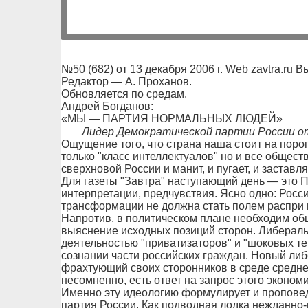
№50 (682) от 13 декабря 2006 г. Web zavtra.ru В
Редактор — А. Проханов.
Обновляется по средам.
Андрей Богданов:
«МЫ — ПАРТИЯ НОРМАЛЬНЫХ ЛЮДЕЙ»
Лидер Демократической партии России о
Ощущение того, что страна наша стоит на порог
только "класс интеллектуалов" но и все общест
сверхновой России и манит, и пугает, и заставл
Для газеты "Завтра" наступающий день — это П
интерпретации, предчувствия. Ясно одно: Росс
трансформации не должна стать полем распри и
Напротив, в политическом плане необходим об
выяснение исходных позиций сторон. Либерал
деятельностью "приватизаторов" и "шоковых те
сознании части российских граждан. Новый либ
фрахтующий своих сторонников в среде средне
несомненно, есть ответ на запрос этого эконом
Именно эту идеологию формулирует и пропове
партия России. Как подводная лодка нежданно