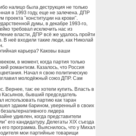
 ибо налицо была деструкция не только
нная в 1993 году, еще не залечена. ДПР
 проекта "конституции на крови".
дарственной думы, в декабре 1993-го,
йко требовал исключить нас из
вление власти, ДПР всё же удалось пройти
 В неё входили такие люди, как Николай
н.
ртийная карьера? Каковы ваши
еком, в момент, когда партия только
кий романтизм. Казалось, что Россия
оцветания. Начал я свою политическую
озглавил молодёжный союз ДПР. Сам
 Вернее, так: ее хотели купить. Власть в
л Касьянов, бывший председатель
л использовать партию как таран
ишел эдаким барином, уверенный в своих
 безальтернативного лидера
райне удивлен, когда представители
и" его кандидатуру. Делегаты XIX съезда
а его программа. Выяснилось, что у Михал
оводителя мои партийные товарищи