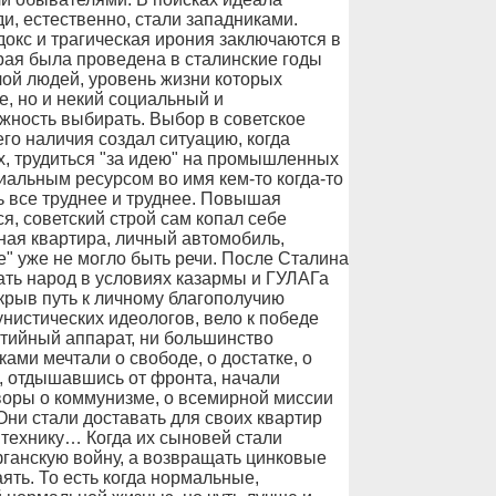
и, естественно, стали западниками.
докс и трагическая ирония заключаются в
орая была проведена в сталинские годы
лой людей, уровень жизни которых
е, но и некий социальный и
жность выбирать. Выбор в советское
го наличия создал ситуацию, когда
ах, трудиться "за идею" на промышленных
иальным ресурсом во имя кем-то когда-то
ь все труднее и труднее. Повышая
я, советский строй сам копал себе
ьная квартира, личный автомобиль,
е" уже не могло быть речи. После Сталина
ть народ в условиях казармы и ГУЛАГа
ткрыв путь к личному благополучию
нистических идеологов, вело к победе
ртийный аппарат, ни большинство
ами мечтали о свободе, о достатке, о
д, отдышавшись от фронта, начали
воры о коммунизме, о всемирной миссии
Они стали доставать для своих квартир
 технику… Когда их сыновей стали
фганскую войну, а возвращать цинковые
ять. То есть когда нормальные,