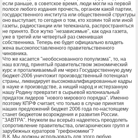
если раньше, в советское время, люди могли на первой
полосе любого издания прочесть, органом какой партии,
государственного института или общественной структуры
оно выступает, то сегодня о том, кто хозяин той или иной
газеты, радиостанции или телеканала, распространяться
не принято. Все жутко "независимые", как одна газета,
уже в третий или четвертый раз сменившая
собственника. Теперь ею будет официально владеть
жена высокопоставленного правительственного
чиновника.
Что же касается "необоснованного популизма", то, на
наш взгляд, принятый правительством экономический
курс и проталкиваемый им через Государственную думу
бюджет-2006 уничтожит производственный потенциал
страны, ликвидирует высококвалифицированные кадры
в науке и производстве, а нищий народ и истерзанную
нашу Родину превратит в сырьевой колониальный
придаток лидеров "нового мирового порядка". Именно
поэтому КПРФ считает, что только в случае принятия
наших предложений бюджет 2006 года по-настоящему
станет бюджетом возрождения и развития России.
"ЗАВТРА". Неужели вы всерьёз надеетесь преодолеть
сопротивление правительства, олигархических групп и
зарубежных кураторов "грефономики"?
В.К. Мы должны использовать для этого любую