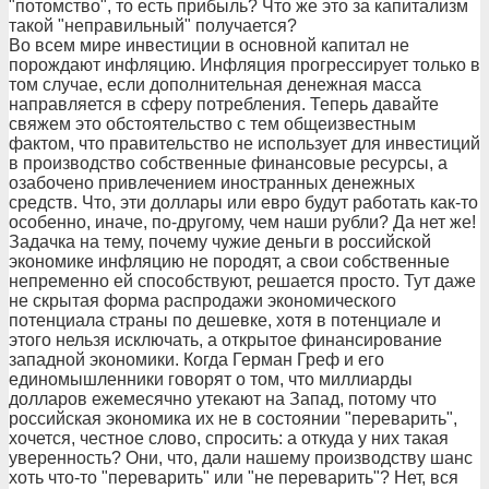
"потомство", то есть прибыль? Что же это за капитализм
такой "неправильный" получается?
Во всем мире инвестиции в основной капитал не
порождают инфляцию. Инфляция прогрессирует только в
том случае, если дополнительная денежная масса
направляется в сферу потребления. Теперь давайте
свяжем это обстоятельство с тем общеизвестным
фактом, что правительство не использует для инвестиций
в производство собственные финансовые ресурсы, а
озабочено привлечением иностранных денежных
средств. Что, эти доллары или евро будут работать как-то
особенно, иначе, по-другому, чем наши рубли? Да нет же!
Задачка на тему, почему чужие деньги в российской
экономике инфляцию не породят, а свои собственные
непременно ей способствуют, решается просто. Тут даже
не скрытая форма распродажи экономического
потенциала страны по дешевке, хотя в потенциале и
этого нельзя исключать, а открытое финансирование
западной экономики. Когда Герман Греф и его
единомышленники говорят о том, что миллиарды
долларов ежемесячно утекают на Запад, потому что
российская экономика их не в состоянии "переварить",
хочется, честное слово, спросить: а откуда у них такая
уверенность? Они, что, дали нашему производству шанс
хоть что-то "переварить" или "не переварить"? Нет, вся