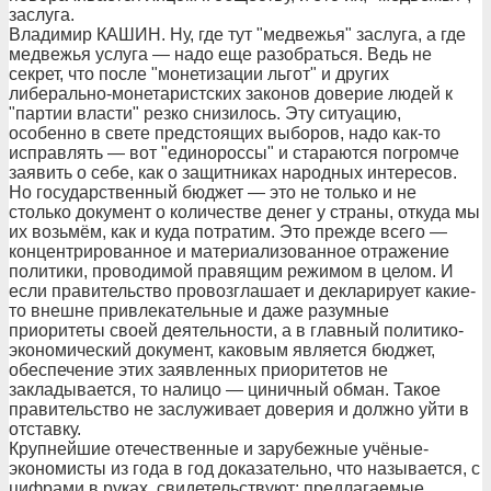
заслуга.
Владимир КАШИН. Ну, где тут "медвежья" заслуга, а где
медвежья услуга — надо еще разобраться. Ведь не
секрет, что после "монетизации льгот" и других
либерально-монетаристских законов доверие людей к
"партии власти" резко снизилось. Эту ситуацию,
особенно в свете предстоящих выборов, надо как-то
исправлять — вот "единороссы" и стараются погромче
заявить о себе, как о защитниках народных интересов.
Но государственный бюджет — это не только и не
столько документ о количестве денег у страны, откуда мы
их возьмём, как и куда потратим. Это прежде всего —
концентрированное и материализованное отражение
политики, проводимой правящим режимом в целом. И
если правительство провозглашает и декларирует какие-
то внешне привлекательные и даже разумные
приоритеты своей деятельности, а в главный политико-
экономический документ, каковым является бюджет,
обеспечение этих заявленных приоритетов не
закладывается, то налицо — циничный обман. Такое
правительство не заслуживает доверия и должно уйти в
отставку.
Крупнейшие отечественные и зарубежные учёные-
экономисты из года в год доказательно, что называется, с
цифрами в руках, свидетельствуют: предлагаемые