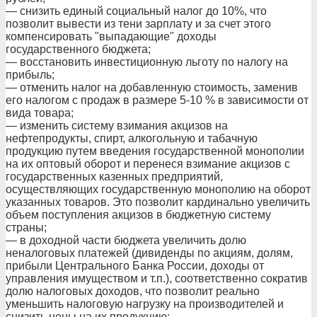
— снизить единый социальный налог до 10%, что
позволит вывести из тени зарплату и за счет этого
компенсировать "выпадающие" доходы
государственного бюджета;
— восстановить инвестиционную льготу по налогу на
прибыль;
— отменить налог на добавленную стоимость, заменив
его налогом с продаж в размере 5-10 % в зависимости от
вида товара;
— изменить систему взимания акцизов на
нефтепродукты, спирт, алкогольную и табачную
продукцию путем введения государственной монополии
на их оптовый оборот и перенеся взимание акцизов с
государственных казенных предприятий,
осуществляющих государственную монополию на оборот
указанных товаров. Это позволит кардинально увеличить
объем поступления акцизов в бюджетную систему
страны;
— в доходной части бюджета увеличить долю
неналоговых платежей (дивиденды по акциям, долям,
прибыли Центрального Банка России, доходы от
управления имуществом и т.п.), соответственно сократив
долю налоговых доходов, что позволит реально
уменьшить налоговую нагрузку на производителей и
снизить цены на их продукцию;