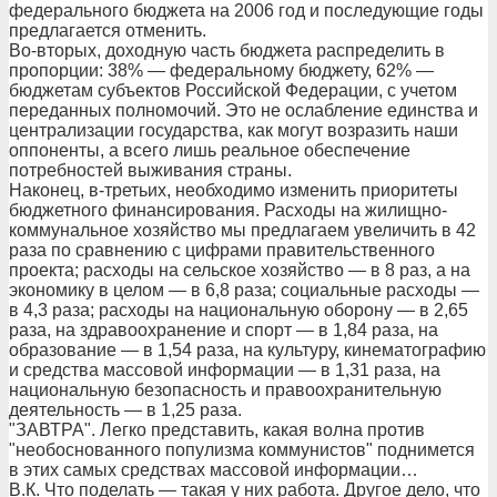
федерального бюджета на 2006 год и последующие годы
предлагается отменить.
Во-вторых, доходную часть бюджета распределить в
пропорции: 38% — федеральному бюджету, 62% —
бюджетам субъектов Российской Федерации, с учетом
переданных полномочий. Это не ослабление единства и
централизации государства, как могут возразить наши
оппоненты, а всего лишь реальное обеспечение
потребностей выживания страны.
Наконец, в-третьих, необходимо изменить приоритеты
бюджетного финансирования. Расходы на жилищно-
коммунальное хозяйство мы предлагаем увеличить в 42
раза по сравнению с цифрами правительственного
проекта; расходы на сельское хозяйство — в 8 раз, а на
экономику в целом — в 6,8 раза; социальные расходы —
в 4,3 раза; расходы на национальную оборону — в 2,65
раза, на здравоохранение и спорт — в 1,84 раза, на
образование — в 1,54 раза, на культуру, кинематографию
и средства массовой информации — в 1,31 раза, на
национальную безопасность и правоохранительную
деятельность — в 1,25 раза.
"ЗАВТРА". Легко представить, какая волна против
"необоснованного популизма коммунистов" поднимется
в этих самых средствах массовой информации…
В.К. Что поделать — такая у них работа. Другое дело, что