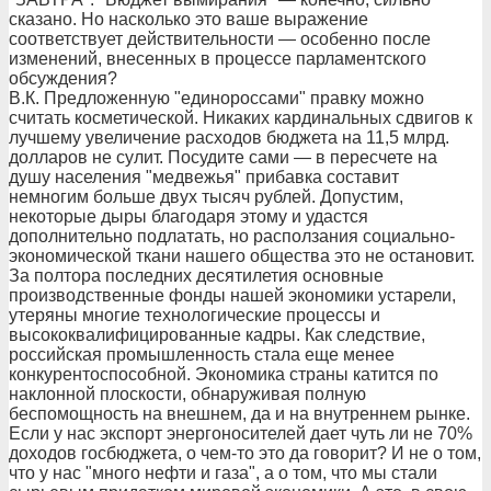
сказано. Но насколько это ваше выражение
соответствует действительности — особенно после
изменений, внесенных в процессе парламентского
обсуждения?
В.К. Предложенную "единороссами" правку можно
считать косметической. Никаких кардинальных сдвигов к
лучшему увеличение расходов бюджета на 11,5 млрд.
долларов не сулит. Посудите сами — в пересчете на
душу населения "медвежья" прибавка составит
немногим больше двух тысяч рублей. Допустим,
некоторые дыры благодаря этому и удастся
дополнительно подлатать, но расползания социально-
экономической ткани нашего общества это не остановит.
За полтора последних десятилетия основные
производственные фонды нашей экономики устарели,
утеряны многие технологические процессы и
высококвалифицированные кадры. Как следствие,
российская промышленность стала еще менее
конкурентоспособной. Экономика страны катится по
наклонной плоскости, обнаруживая полную
беспомощность на внешнем, да и на внутреннем рынке.
Если у нас экспорт энергоносителей дает чуть ли не 70%
доходов госбюджета, о чем-то это да говорит? И не о том,
что у нас "много нефти и газа", а о том, что мы стали