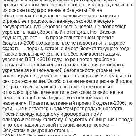
правительством бюджетные проекты и утверждаемые на
их основе государственные бюджеты РФ не
обеспечивают социально-экономического развития
страны, ее продовольственную, экономическую и
государственную безопасность в целом, не позволяют
укреплять наш оборонный потенциал. Но "Васька
слушает, да ест" — в правительственном проекте
бюджета-2006 сохранены все те недостатки, а вернее
сказать — пороки, которые имеет бюджет текущего года.
Так же декларируется, но не обеспечивается задача
удвоения ВВП к 2010 году, не решается проблема
социально-экономического выравнивания регионов и
укрепления национальной безопасности страны, не
инвестируются должные средства в развитие реального
сектора экономики. Особо опасен инвестиционный голод
в стратегически важных и высокотехнологичных
отраслях промышленности, в сельском хозяйстве, не
решается проблема бедности основной массы
населения. Правительственный проект бюджета-2006, по
сути, был и остается бюджетом распродажи богатств
России международному и доморощенному
олигархическому капиталу, бюджетом обнищания народа
и потери национальной независимости, короче —
бюджетом вымирания страны.
"ЗАВТРА". "Бюджет вымирания" — конечно, сильно