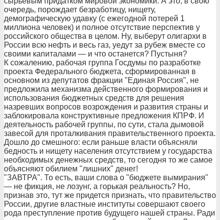
сырьевым придатком мировой экономики. А это, в свою
очередь, порождает безработицу, нищету,
демографическую удавку (с ежегодной потерей 1
миллиона человек) и полное отсутствие перспектив у
российского общества в целом. Ну, выберут олигархи в
России всю нефть и весь газ, уедут за рубеж вместе со
своими капиталами — и что останется? Пустыня?
К сожалению, рабочая группа Госдумы по разработке
проекта Федерального бюджета, сформированная в
основном из депутатов фракции "Единая Россия", не
предложила механизма действенного формирования и
использования бюджетных средств для решения
назревших вопросов возрождения и развития страны и
заблокировала конструктивные предложения КПРФ. И
деятельность рабочей группы, по сути, стала дымовой
завесой для проталкивания правительственного проекта.
Дошло до смешного: если раньше власти объясняли
бедность и нищету населения отсутствием у государства
необходимых денежных средств, то сегодня то же самое
объясняют обилием "лишних" денег!
"ЗАВТРА". То есть, ваши слова о "бюджете вымирания"
— не фикция, не лозунг, а горькая реальность? Но,
признав это, тут же придется признать, что правительство
России, другие властные институты совершают своего
рода преступление против будущего нашей страны. Ради