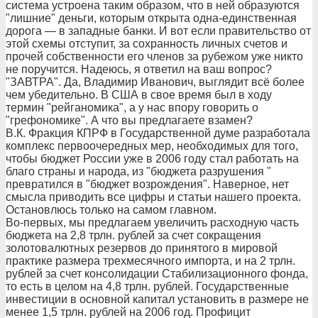
система устроена таким образом, что в ней образуются
"лишние" деньги, которым открыта одна-единственная
дорога — в западные банки. И вот если правительство от
этой схемы отступит, за сохранность личных счетов и
прочей собственности его членов за рубежом уже никто
не поручится. Надеюсь, я ответил на ваш вопрос?
"ЗАВТРА". Да, Владимир Иванович, выглядит всё более
чем убедительно. В США в свое время был в ходу
термин "рейганомика", а у нас впору говорить о
"грефономике". А что вы предлагаете взамен?
В.К. Фракция КПРФ в Государственной думе разработала
комплекс первоочередных мер, необходимых для того,
чтобы бюджет России уже в 2006 году стал работать на
благо страны и народа, из "бюджета разрушения "
превратился в "бюджет возрождения". Наверное, нет
смысла приводить все цифры и статьи нашего проекта.
Остановлюсь только на самом главном.
Во-первых, мы предлагаем увеличить расходную часть
бюджета на 2,8 трлн. рублей за счет сокращения
золотовалютных резервов до принятого в мировой
практике размера трехмесячного импорта, и на 2 трлн.
рублей за счет консолидации Стабилизационного фонда,
то есть в целом на 4,8 трлн. рублей. Государственные
инвестиции в основной капитал установить в размере не
менее 1,5 трлн. рублей на 2006 год. Профицит