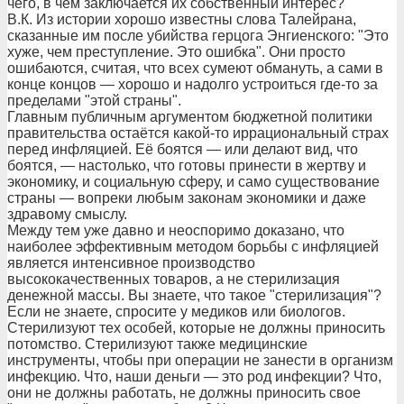
чего, в чем заключается их собственный интерес?
В.К. Из истории хорошо известны слова Талейрана,
сказанные им после убийства герцога Энгиенского: "Это
хуже, чем преступление. Это ошибка". Они просто
ошибаются, считая, что всех сумеют обмануть, а сами в
конце концов — хорошо и надолго устроиться где-то за
пределами "этой страны".
Главным публичным аргументом бюджетной политики
правительства остаётся какой-то иррациональный страх
перед инфляцией. Её боятся — или делают вид, что
боятся, — настолько, что готовы принести в жертву и
экономику, и социальную сферу, и само существование
страны — вопреки любым законам экономики и даже
здравому смыслу.
Между тем уже давно и неоспоримо доказано, что
наиболее эффективным методом борьбы с инфляцией
является интенсивное производство
высококачественных товаров, а не стерилизация
денежной массы. Вы знаете, что такое "стерилизация"?
Если не знаете, спросите у медиков или биологов.
Стерилизуют тех особей, которые не должны приносить
потомство. Стерилизуют также медицинские
инструменты, чтобы при операции не занести в организм
инфекцию. Что, наши деньги — это род инфекции? Что,
они не должны работать, не должны приносить свое