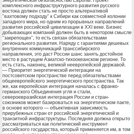
энергетической безопасностью Европы. Проект
комплексного инфраструктурного развития русского
востока должен стать не просто альтернативой
"вахтовому подходу" к Сибири как совместной колонии
западного мира, но одним из прорывных направлений
развития российской цивилизации в ХХI веке. Бизнес
добывающих компаний должен быть в некотором смысле
"закрепощен", то есть связан обязательствами
регионального развития. Наряду с гарантиями дешевых
внутренних коммуникаций транссибирского
направления, это даст России шанс занять достойное
место в растущем Азиатско-тихоокеанском регионе. То
есть стать, наконец, великой неевропейской державой.
— Приоритет энергетической интеграции на
постсоветском пространстве перед обязательствами
общеевропейского энергетического пространства. Так
же, как европейская интеграция началась с франко-
германского Объединения угля и стали,
североевразийская интеграция России и стран-
союзников может базироваться на энергетическом пакте,
в основе которого — объективная зависимость
прирубежных стран от российской энергетической и
транзитной инфраструктуры. Последняя должна открыто
рассматриваться как политический инструмент
российского государства, который применяется им, в том