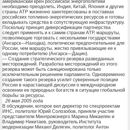
американский крен российской энергополитики
необходимо преодолеть. Индия, Китай, Япония и другие
страны АТР жизненно заинтересованы в поставках
российских топливно-энергетических ресурсов и готовы
вкладывать средства в сопутствующую инфраструктуру.
Поскольку принцип диверсификации партнерства
следует применять и к самим странам АТР, маршруты,
позволяющие торговать с несколькими государствами
(Ангарск—Находка), политически предпочтительнее для
России, чем маршруты, жестко привязывающие ее к
одному потребителю (Ангарск—Дацин).
— Создание стратегического резерва разведанных
месторождений. Разработка месторождений из этого
резерва может быть санкционирована только
исключительным решением парламента. Одновременно
создание такого резерва усилит суверенные позиции
России в нарастающей дискуссии о международном
освоении ее природных богатств в ситуации глобальной
борьбы за ресурсы.
26 мая 2005 года
В обсуждении, которое вел директор по спецпроектам
ИНС, политолог Юрий Солозобов, приняли участие
представители Минпромэнерго Марина Микаелян и
Владимир Никитаев, руководитель Института
модернизации Михаил Делягин, политолог Антон