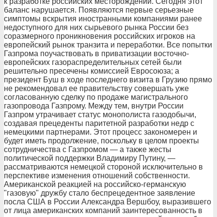
к разработке российских месторождений. Сегодня этот
баланс нарушается. Появляются первые серьезные
симптомы вскрытия иностранными компаниями ранее
недоступного для них сырьевого рынка России без
соразмерного проникновения российских игроков на
европейский рынок транзита и переработки. Все попытки
Газпрома поучаствовать в приватизации восточно-
европейских газораспределительных сетей были
решительно пресечены комиссией Евросоюза; а
президент Буш в ходе последнего визита в Грузию прямо
не рекомендовал ее правительству совершать уже
согласованную сделку по продаже магистрального
газопровода Газпрому. Между тем, внутри России
Газпром утрачивает статус монополиста газодобычи,
создавая прецеденты паритетной разработки недр с
немецкими партнерами. Этот процесс закономерен и
будет иметь продолжение, поскольку в целом проекты
сотрудничества с Газпромом — а также жесты
политической поддержки Владимиру Путину, —
рассматриваются немецкой стороной исключительно в
перспективе изменения отношений собственности.
Американской реакцией на российско-германскую
"газовую" дружбу стало беспрецедентное заявление
посла США в России Александра Вершбоу, выразившего
от лица американских компаний заинтересованность в