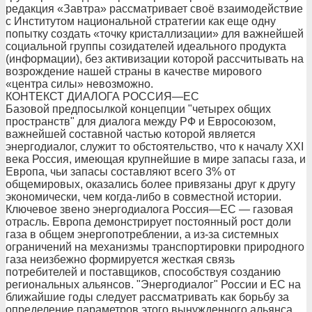
редакция «Завтра» рассматривает своё взаимодействие
с Институтом национальной стратегии как еще одну
попытку создать «точку кристаллизации» для важнейшей
социальной группы созидателей идеального продукта
(информации), без активизации которой рассчитывать на
возрождение нашей страны в качестве мирового
«центра силы» невозможно.
КОНТЕКСТ ДИАЛОГА РОССИЯ—ЕС
Базовой предпосылкой концепции "четырех общих
пространств" для диалога между РФ и Евросоюзом,
важнейшей составной частью которой является
энергодиалог, служит то обстоятельство, что к началу XXI
века Россия, имеющая крупнейшие в мире запасы газа, и
Европа, чьи запасы составляют всего 3% от
общемировых, оказались более привязаны друг к другу
экономически, чем когда-либо в совместной истории.
Ключевое звено энергодиалога Россия—ЕС — газовая
отрасль. Европа демонстрирует постоянный рост доли
газа в общем энергопотреблении, а из-за системных
ограничений на механизмы транспортировки природного
газа неизбежно формируется жесткая связь
потребителей и поставщиков, способствуя созданию
региональных альянсов. "Энергодиалог" России и ЕС на
ближайшие годы следует рассматривать как борьбу за
определение параметров этого вынужденного альянса.