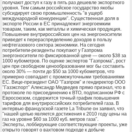
получают доступ к газу в пять раз дешевле экспортного
уровня. Тем самым российское государство якобы
субсидирует свою промышленность "в ущерб
международной конкуренции". Существенная доля в
экспорте России в ЕС принадлежит энергоемким
товарам, таким, как металлы и химическая продукция.
Повышение внутрироссийских цен на энергоносители
приведет к перераспределению доходов в пользу
нефтегазового сектора экономики. На сегодня
потребители-резиденты покупают у Газпрома
энергоносители по фиксированной цене — около $38 за
1000 кубометров. По оценке экспертов "Газпрома", рост
цен при свободном ценообразовании мог бы составить
около 30% — почти до $50 за 1000 кубометров, что
примерно совпадает с промежуточными требованиями
ЕС. Вице-президент ОАО "Газпром" и гендиректор ООО
"Газэкспорт" Александр Медведев прямо признал, что в
протоколе по присоединению к ВТО, подписанном РФ с
Евросоюзом, содержится точный график повышения
тарифов для внутрироссийских потребителей газа. В
интервью французской газете La Tribune он заявил, что
"нашей целью является достижения к 2010 году цены на
газ на уровне $60 за 1000 куб. метров газа".
Эксперты, лоббирующие соответствующие проекты, уже
открыто говорят о вахтовом подходе к добыче