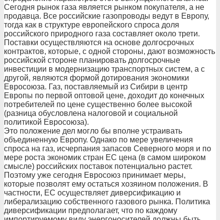
Сегодня рынок газа является рынком покупателя, а не
продавца. Все российские газопроводы ведут в Европу,
тогда как в структуре европейского спроса доля
российского природного газа составляет около трети.
Поставки осуществляются на основе долгосрочных
контрактов, которые, с одной стороны, дают возможность
российской стороне планировать долгосрочные
инвестиции в модернизацию транспортных систем, а с
другой, являются формой дотирования экономики
Евросоюза. Газ, поставляемый из Сибири в центр
Европы по первой оптовой цене, доходит до конечных
потребителей по цене существенно более высокой
(разница обусловлена налоговой и социальной
политикой Евросоюза).
Это положение дел могло бы вполне устраивать
объединенную Европу. Однако по мере увеличения
спроса на газ, исчерпания запасов Северного моря и по
мере роста экономик стран ЕС цена (в самом широком
смысле) российских поставок потенциально растет.
Поэтому уже сегодня Евросоюз принимает меры,
которые позволят ему остаться хозяином положения. В
частности, ЕС осуществляет диверсификацию и
либерализацию собственного газового рынка. Политика
диверсификации предполагает, что по каждому
импортируемому виду энергоносителей должны быть