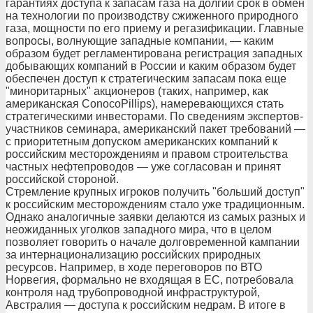
гарантиях доступа к запасам газа на долгий срок в обмен
на технологии по производству сжиженного природного
газа, мощности по его приему и регазификации. Главные
вопросы, волнующие западные компании, — каким
образом будет регламентирована регистрация западных
добывающих компаний в России и каким образом будет
обеспечен доступ к стратегическим запасам пока еще
"миноритарных" акционеров (таких, например, как
американская ConocoPillips), намеревающихся стать
стратегическими инвесторами. По сведениям экспертов-
участников семинара, американский пакет требований —
с приоритетным допуском американских компаний к
российским месторождениям и правом строительства
частных нефтепроводов — уже согласован и принят
российской стороной.
Стремление крупных игроков получить "больший доступ"
к российским месторождениям стало уже традиционным.
Однако аналогичные заявки делаются из самых разных и
неожиданных уголков западного мира, что в целом
позволяет говорить о начале долговременной кампании
за интернационализацию российских природных
ресурсов. Например, в ходе переговоров по ВТО
Норвегия, формально не входящая в ЕС, потребовала
контроля над трубопроводной инфраструктурой,
Австралия — доступа к российским недрам. В итоге в