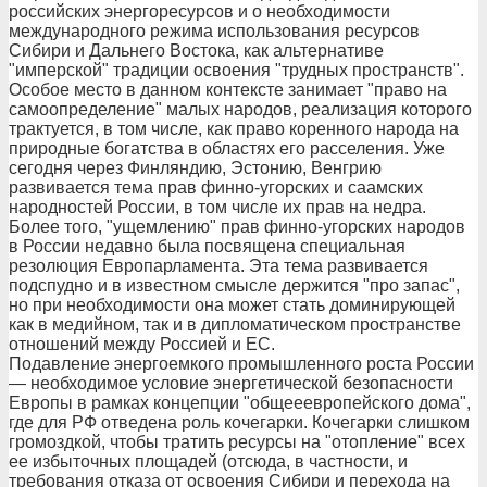
российских энергоресурсов и о необходимости
международного режима использования ресурсов
Сибири и Дальнего Востока, как альтернативе
"имперской" традиции освоения "трудных пространств".
Особое место в данном контексте занимает "право на
самоопределение" малых народов, реализация которого
трактуется, в том числе, как право коренного народа на
природные богатства в областях его расселения. Уже
сегодня через Финляндию, Эстонию, Венгрию
развивается тема прав финно-угорских и саамских
народностей России, в том числе их прав на недра.
Более того, "ущемлению" прав финно-угорских народов
в России недавно была посвящена специальная
резолюция Европарламента. Эта тема развивается
подспудно и в известном смысле держится "про запас",
но при необходимости она может стать доминирующей
как в медийном, так и в дипломатическом пространстве
отношений между Россией и ЕС.
Подавление энергоемкого промышленного роста России
— необходимое условие энергетической безопасности
Европы в рамках концепции "общееевропейского дома",
где для РФ отведена роль кочегарки. Кочегарки слишком
громоздкой, чтобы тратить ресурсы на "отопление" всех
ее избыточных площадей (отсюда, в частности, и
требования отказа от освоения Сибири и перехода на