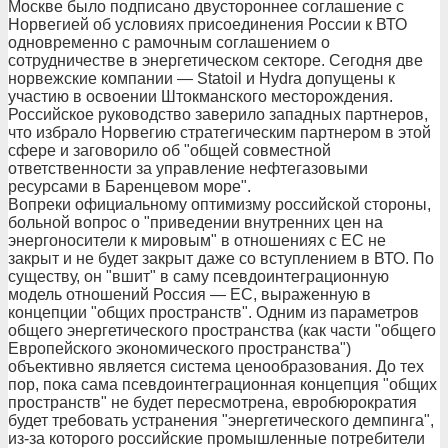
Москве было подписано двустороннее соглашение с
Норвегией об условиях присоединения России к ВТО
одновременно с рамочным соглашением о
сотрудничестве в энергетическом секторе. Сегодня две
норвежские компании — Statoil и Hydra допущены к
участию в освоении Штокманского месторождения.
Российское руководство заверило западных партнеров,
что избрало Норвегию стратегическим партнером в этой
сфере и заговорило об "общей совместной
ответственности за управление нефтегазовыми
ресурсами в Баренцевом море".
Вопреки официальному оптимизму российской стороны,
больной вопрос о "приведении внутренних цен на
энергоносители к мировым" в отношениях с ЕС не
закрыт и не будет закрыт даже со вступлением в ВТО. По
существу, он "вшит" в саму псевдоинтеграционную
модель отношений Россия — ЕС, выраженную в
концепции "общих пространств". Одним из параметров
общего энергетического пространства (как части "общего
Европейского экономического пространства")
объективно является система ценообразования. До тех
пор, пока сама псевдоинтеграционная концепция "общих
пространств" не будет пересмотрена, евробюрократия
будет требовать устранения "энергетического демпинга",
из-за которого российские промышленные потребители