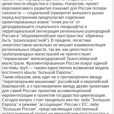
целостности общества и страны. Напротив, проект
еврозависимого развития означает для России потерю
связности — социальной (приоритет внешнего рынка
перед внутренним предполагает отделение
ориентированных вовне "точек роста" от
деградирующего социального ландшафта) и
территориальной (интеграция регионально разнородной
России в "общеевропейские пространства" обречена
быть "разноскоростной"). В пределе, логистике
энергопоставок нисколько не мешает взаимоизоляция
региональных обществ, так же, как целостности
трубопроводных магистралей не препятствует
"перерезание" железнодорожной Транссибирской
магистрали. Фрагментированная Россия вокруг единой
системы труб — такова единственно возможная модель
восточного крыла "большой Европы".
Таким образом, речь идет не о противоречиях между
"переговорными машинами" российской и европейской
бюрократий, а о противоречиях между двумя проектами
для самой России: проектом ассимиляционной
евроинтеграции и проектом государства-цивилизации.
Сегодня вопрос стоит предельно жестко: либо "Большая
Европа" в режиме "ассоциации" России с ЕС, либо
"Большая Россия", представляющая собственный
интеграционный проект на евразийском пространстве и