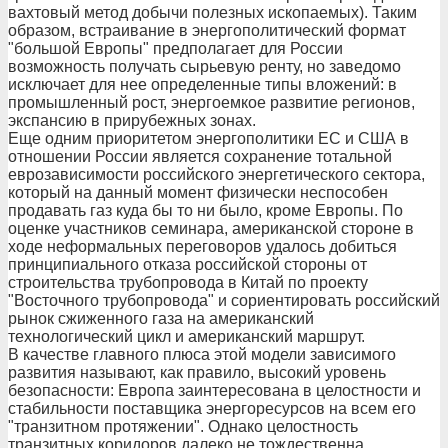
вахтовый метод добычи полезных ископаемых). Таким
образом, встраивание в энергополитический формат
"большой Европы" предполагает для России
возможность получать сырьевую ренту, но заведомо
исключает для нее определенные типы вложений: в
промышленный рост, энергоемкое развитие регионов,
экспансию в прирубежных зонах.
Еще одним приоритетом энергополитики ЕС и США в
отношении России является сохранение тотальной
еврозависимости российского энергетического сектора,
который на данный момент физически неспособен
продавать газ куда бы то ни было, кроме Европы. По
оценке участников семинара, американской стороне в
ходе неформальных переговоров удалось добиться
принципиального отказа российской стороны от
строительства трубопровода в Китай по проекту
"Восточного трубопровода" и сориентировать российский
рынок сжиженного газа на американский
технологический цикл и американский маршрут.
В качестве главного плюса этой модели зависимого
развития называют, как правило, высокий уровень
безопасности: Европа заинтересована в целостности и
стабильности поставщика энергоресурсов на всем его
"транзитном протяжении". Однако целостность
транзитных коридоров далеко не тождественна