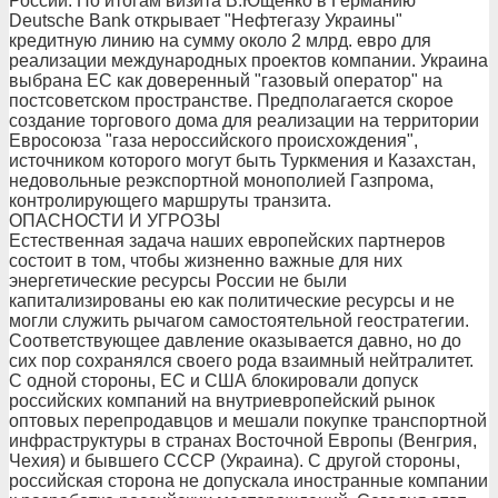
России. По итогам визита В.Ющенко в Германию
Deutsche Bank открывает "Нефтегазу Украины"
кредитную линию на сумму около 2 млрд. евро для
реализации международных проектов компании. Украина
выбрана ЕС как доверенный "газовый оператор" на
постсоветском пространстве. Предполагается скорое
создание торгового дома для реализации на территории
Евросоюза "газа нероссийского происхождения",
источником которого могут быть Туркмения и Казахстан,
недовольные реэкспортной монополией Газпрома,
контролирующего маршруты транзита.
ОПАСНОСТИ И УГРОЗЫ
Естественная задача наших европейских партнеров
состоит в том, чтобы жизненно важные для них
энергетические ресурсы России не были
капитализированы ею как политические ресурсы и не
могли служить рычагом самостоятельной геостратегии.
Соответствующее давление оказывается давно, но до
сих пор сохранялся своего рода взаимный нейтралитет.
С одной стороны, ЕС и США блокировали допуск
российских компаний на внутриевропейский рынок
оптовых перепродавцов и мешали покупке транспортной
инфраструктуры в странах Восточной Европы (Венгрия,
Чехия) и бывшего СССР (Украина). С другой стороны,
российская сторона не допускала иностранные компании