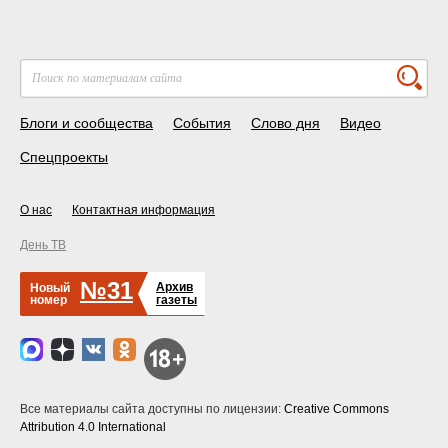
Блоги и сообщества
События
Слово дня
Видео
Спецпроекты
О нас
Контактная информация
День ТВ
№31
Архив
Новый
номер
газеты
Все материалы сайта доступны по лицензии:
Creative Commons
Attribution 4.0 International