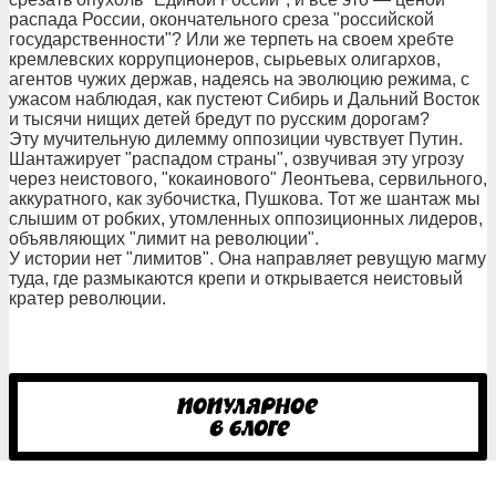
распада России, окончательного среза "российской
государственности"? Или же терпеть на своем хребте
кремлевских коррупционеров, сырьевых олигархов,
агентов чужих держав, надеясь на эволюцию режима, с
ужасом наблюдая, как пустеют Сибирь и Дальний Восток
и тысячи нищих детей бредут по русским дорогам?
Эту мучительную дилемму оппозиции чувствует Путин.
Шантажирует "распадом страны", озвучивая эту угрозу
через неистового, "кокаинового" Леонтьева, сервильного,
аккуратного, как зубочистка, Пушкова. Тот же шантаж мы
слышим от робких, утомленных оппозиционных лидеров,
объявляющих "лимит на революции".
У истории нет "лимитов". Она направляет ревущую магму
туда, где размыкаются крепи и открывается неистовый
кратер революции.