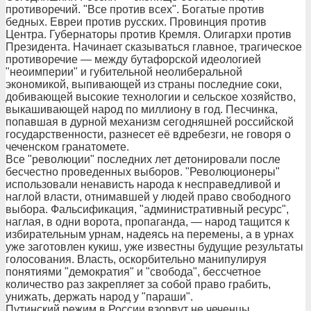
противоречий. "Все против всех". Богатые против
бедных. Евреи против русских. Провинция против
Центра. Губернаторы против Кремля. Олигархи против
Президента. Начинает сказываться главное, трагическое
противоречие — между бутафорской идеологией
"неоимперии" и губительной неолиберальной
экономикой, выпивающей из страны последние соки,
добивающей высокие технологии и сельское хозяйство,
выкашивающей народ по миллиону в год. Песчинка,
попавшая в дурной механизм сегодняшней российской
государственности, разнесет её вдребезги, не говоря о
чеченском гранатомете.
Все "революции" последних лет детонировали после
бесчестно проведенных выборов. "Революционеры"
использовали ненависть народа к несправедливой и
наглой власти, отнимавшей у людей право свободного
выбора. Фальсификация, "административный ресурс",
наглая, в одни ворота, пропаганда, — народ тащится к
избирательным урнам, надеясь на перемены, а в урнах
уже заготовлен кукиш, уже известны будущие результаты
голосования. Власть, оскорбительно манипулируя
понятиями "демократия" и "свобода", бессчетное
количество раз закрепляет за собой право грабить,
унижать, держать народ у "параши".
Путинский режим в России взорвут не чеченцы,