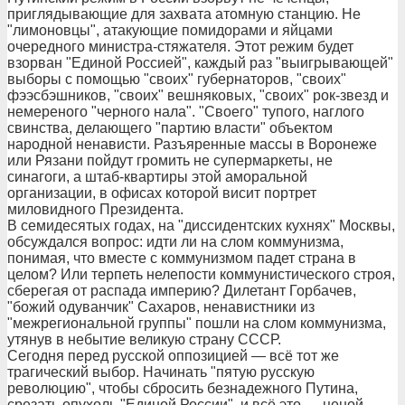
приглядывающие для захвата атомную станцию. Не
"лимоновцы", атакующие помидорами и яйцами
очередного министра-стяжателя. Этот режим будет
взорван "Единой Россией", каждый раз "выигрывающей"
выборы с помощью "своих" губернаторов, "своих"
фээсбэшников, "своих" вешняковых, "своих" рок-звезд и
немереного "черного нала". "Своего" тупого, наглого
свинства, делающего "партию власти" объектом
народной ненависти. Разъяренные массы в Воронеже
или Рязани пойдут громить не супермаркеты, не
синагоги, а штаб-квартиры этой аморальной
организации, в офисах которой висит портрет
миловидного Президента.
В семидесятых годах, на "диссидентских кухнях" Москвы,
обсуждался вопрос: идти ли на слом коммунизма,
понимая, что вместе с коммунизмом падет страна в
целом? Или терпеть нелепости коммунистического строя,
сберегая от распада империю? Дилетант Горбачев,
"божий одуванчик" Сахаров, ненавистники из
"межрегиональной группы" пошли на слом коммунизма,
утянув в небытие великую страну СССР.
Сегодня перед русской оппозицией — всё тот же
трагический выбор. Начинать "пятую русскую
революцию", чтобы сбросить безнадежного Путина,
срезать опухоль "Единой России", и всё это — ценой