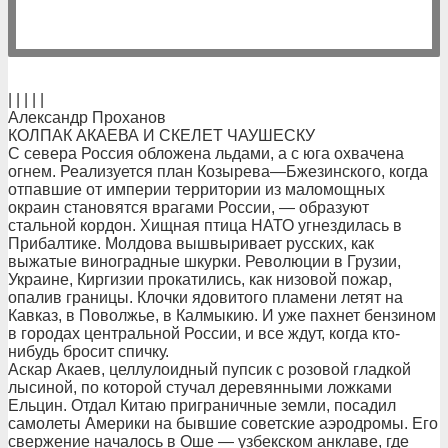
| | | | |
Александр Проханов
КОЛПАК АКАЕВА И СКЕЛЕТ ЧАУШЕСКУ
С севера Россия обложена льдами, а с юга охвачена
огнем. Реализуется план Козырева—Бжезинского, когда
отпавшие от империи территории из маломощных
окраин становятся врагами России, — образуют
стальной кордон. Хищная птица НАТО угнездилась в
Прибалтике. Молдова вышвыривает русских, как
выжатые виноградные шкурки. Революции в Грузии,
Украине, Киргизии прокатились, как низовой пожар,
опалив границы. Клочки ядовитого пламени летят на
Кавказ, в Поволжье, в Калмыкию. И уже пахнет бензином
в городах центральной России, и все ждут, когда кто-
нибудь бросит спичку.
Аскар Акаев, целлулоидный пупсик с розовой гладкой
лысиной, по которой стучал деревянными ложками
Ельцин. Отдал Китаю приграничные земли, посадил
самолеты Америки на бывшие советские аэродромы. Его
свержение началось в Оше — узбекском анклаве, где