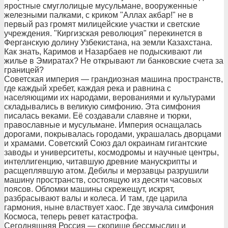
яростные смуглолицые мусульмане, вооруженные
железными палками, с криком "Аллах акбар!" не в
первый раз громят милицейские участки и светские
учреждения. "Киргизская революция" перекинется в
Ферганскую долину Узбекистана, на земли Казахстана.
Как знать, Каримов и Назарбаев не подыскивают ли
жилье в Эмиратах? Не открывают ли банковские счета за
границей?
Советская империя — грандиозная машина пространств,
где каждый хребет, каждая река и равнина с
населяющими их народами, верованиями и культурами
складывались в великую симфонию. Эта симфония
писалась веками. Её создавали славяне и тюрки,
православные и мусульмане. Империя оснащалась
дорогами, покрывалась городами, украшалась дворцами
и храмами. Советский Союз дал окраинам гигантские
заводы и университеты, космодромы и научные центры,
интеллигенцию, читавшую древние манускрипты и
расщеплявшую атом. Дебилы и мерзавцы разрушили
машину пространств, состоящую из десяти часовых
поясов. Обломки машины скрежещут, искрят,
разбрасывают валы и колеса. И там, где царила
гармония, ныне властвует хаос. Где звучала симфония
Космоса, теперь ревет катастрофа.
Сегодняшняя Россия — скопище бессмыслиц и