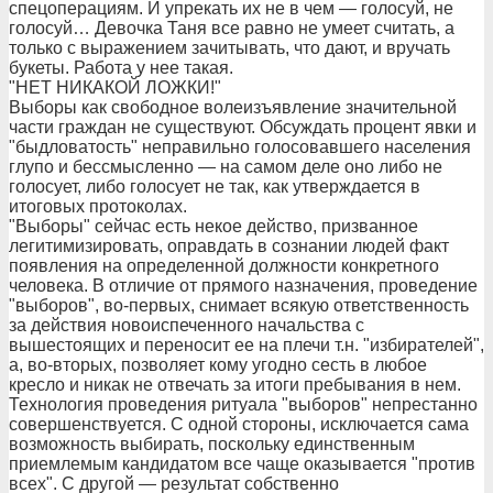
спецоперациям. И упрекать их не в чем — голосуй, не
голосуй… Девочка Таня все равно не умеет считать, а
только с выражением зачитывать, что дают, и вручать
букеты. Работа у нее такая.
"НЕТ НИКАКОЙ ЛОЖКИ!"
Выборы как свободное волеизъявление значительной
части граждан не существуют. Обсуждать процент явки и
"быдловатость" неправильно голосовавшего населения
глупо и бессмысленно — на самом деле оно либо не
голосует, либо голосует не так, как утверждается в
итоговых протоколах.
"Выборы" сейчас есть некое действо, призванное
легитимизировать, оправдать в сознании людей факт
появления на определенной должности конкретного
человека. В отличие от прямого назначения, проведение
"выборов", во-первых, снимает всякую ответственность
за действия новоиспеченного начальства с
вышестоящих и переносит ее на плечи т.н. "избирателей",
а, во-вторых, позволяет кому угодно сесть в любое
кресло и никак не отвечать за итоги пребывания в нем.
Технология проведения ритуала "выборов" непрестанно
совершенствуется. С одной стороны, исключается сама
возможность выбирать, поскольку единственным
приемлемым кандидатом все чаще оказывается "против
всех". С другой — результат собственно