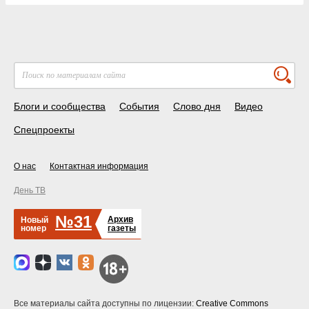
Блоги и сообщества
События
Слово дня
Видео
Спецпроекты
О нас
Контактная информация
День ТВ
№31
Архив
Новый
номер
газеты
Все материалы сайта доступны по лицензии:
Creative Commons