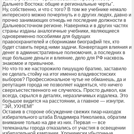
Дальнего Востока: общие и региональные черты".
Ну, собственно, и что с того? В том же учебнике немало
интересного можно почерпнуть и о других людях, давно и
прочно занимающих отнюдь не последние должности в
Дальневосточном регионе. Наверняка и в других частях
страны изданы аналогичные учебники, являющиеся
одновременно пособиями для будущих
правоохранителей и сборниками биографий тех, кто
будет ставить перед ними задачи. Конвертация влияния и
денег в административные полномочия, а последних в
еще большие деньги и влияние, дело для РФ насквозь
знакомое и привычное.
Но что-то же насторожило пишущую братию, заставило
ее сделать стойку на итог именно владивостокских
выборов? Профессиональное чутье не обманешь, да и
репутация города не позволяет надеяться, что ничего
сверхъестественного не случилось. Просто дьявол, как
всегда, скрылся в деталях, неразличимых издалека. Это
большое видится на расстоянии, а главное — изнутри.
"ЭЙ, УХНЕМ!"
Оставив в стороне обсуждение свежих пиар-находок
избирательного штаба Владимира Николаева, обратим
внимание только на две из них. Первая — все
телеканалы города отказались от участия в освещении
избирательной кампании. Хронически убыточные,