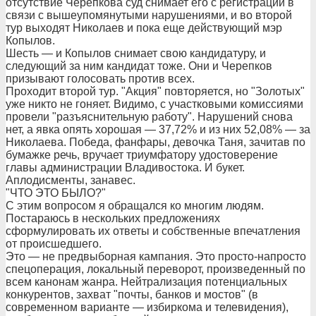
отсутствие Черепкова суд снимает его с регистрации в
связи с вышеупомянутыми нарушениями, и во второй
тур выходят Николаев и пока еще действующий мэр
Копылов.
Шесть — и Копылов снимает свою кандидатуру, и
следующий за ним кандидат тоже. Они и Черепков
призывают голосовать против всех.
Проходит второй тур. "Акция" повторяется, но "Золотых"
уже никто не гоняет. Видимо, с участковыми комиссиями
провели "разъяснительную работу". Нарушений снова
нет, а явка опять хорошая — 37,72% и из них 52,08% — за
Николаева. Победа, фанфары, девочка Таня, зачитав по
бумажке речь, вручает триумфатору удостоверение
главы администрации Владивостока. И букет.
Аплодисменты, занавес.
"ЧТО ЭТО БЫЛО?"
С этим вопросом я обращался ко многим людям.
Постараюсь в нескольких предложениях
сформулировать их ответы и собственные впечатления
от происшедшего.
Это — не предвыборная кампания. Это просто-напросто
спецоперация, локальный переворот, произведенный по
всем канонам жанра. Нейтрализация потенциальных
конкурентов, захват "почты, банков и мостов" (в
современном варианте — избиркома и телевидения),