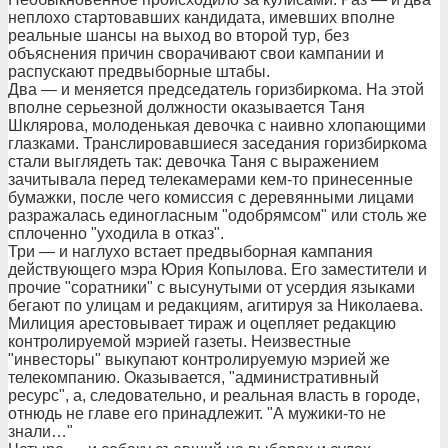
неплохо стартовавших кандидата, имевших вполне
реальные шансы на выход во второй тур, без
объяснения причин сворачивают свои кампании и
распускают предвыборные штабы.
Два — и меняется председатель горизбиркома. На этой
вполне серьезной должности оказывается Таня
Шклярова, молоденькая девочка с наивно хлопающими
глазками. Транслировавшиеся заседания горизбиркома
стали выглядеть так: девочка Таня с выражением
зачитывала перед телекамерами кем-то принесенные
бумажки, после чего комиссия с деревянными лицами
разражалась единогласным "одобрямсом" или столь же
сплоченно "уходила в отказ".
Три — и наглухо встает предвыборная кампания
действующего мэра Юрия Копылова. Его заместители и
прочие "соратники" с высунутыми от усердия языками
бегают по улицам и редакциям, агитируя за Николаева.
Милиция арестовывает тираж и оцепляет редакцию
контролируемой мэрией газеты. Неизвестные
"инвесторы" выкупают контролируемую мэрией же
телекомпанию. Оказывается, "административный
ресурс", а, следовательно, и реальная власть в городе,
отнюдь не главе его принадлежит. "А мужики-то не
знали…"