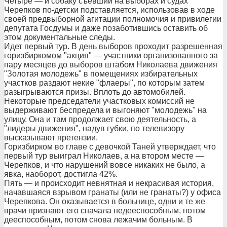
Четыре — и собаку съевший на выборах и судах
Черепков по-детски подставляется, использовав в ходе
своей предвыборной агитации полномочия и привилегии
депутата Госдумы и даже позаботившись оставить об
этом документальные следы.
Идет первый тур. В день выборов проходит разрешенная
горизбиркомом "акция" — участники организованного за
пару месяцев до выборов штабом Николаева движения
"Золотая молодежь" в помещениях избирательных
участков раздают некие "флаеры", по которым затем
разыгрываются призы. Вплоть до автомобилей.
Некоторые председатели участковых комиссий не
выдерживают беспредела и выгоняют "молодежь" на
улицу. Она и там продолжает свою деятельность, а
"лидеры движения", надув губки, по телевизору
высказывают претензии.
Горизбирком во главе с девочкой Таней утверждает, что
первый тур выиграл Николаев, а на втором месте —
Черепков, и что нарушений вовсе никаких не было, а
явка, наоборот, достигла 42%.
Пять — и происходит невнятная и некрасивая история,
начавшаяся взрывом гранаты (или не гранаты?) у офиса
Черепкова. Он оказывается в больнице, одни и те же
врачи признают его сначала недееспособным, потом
дееспособным, потом снова лежачим больным. В