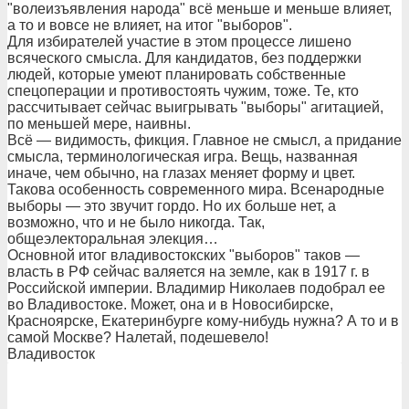
"волеизъявления народа" всё меньше и меньше влияет,
а то и вовсе не влияет, на итог "выборов".
Для избирателей участие в этом процессе лишено
всяческого смысла. Для кандидатов, без поддержки
людей, которые умеют планировать собственные
спецоперации и противостоять чужим, тоже. Те, кто
рассчитывает сейчас выигрывать "выборы" агитацией,
по меньшей мере, наивны.
Всё — видимость, фикция. Главное не смысл, а придание
смысла, терминологическая игра. Вещь, названная
иначе, чем обычно, на глазах меняет форму и цвет.
Такова особенность современного мира. Всенародные
выборы — это звучит гордо. Но их больше нет, а
возможно, что и не было никогда. Так,
общеэлекторальная элекция…
Основной итог владивостокских "выборов" таков —
власть в РФ сейчас валяется на земле, как в 1917 г. в
Российской империи. Владимир Николаев подобрал ее
во Владивостоке. Может, она и в Новосибирске,
Красноярске, Екатеринбурге кому-нибудь нужна? А то и в
самой Москве? Налетай, подешевело!
Владивосток