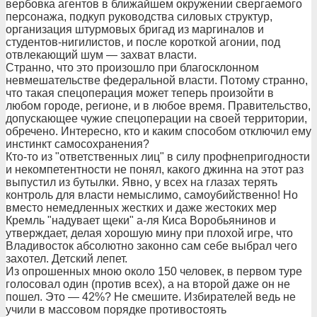
вербовка агентов в ближайшем окружении свергаемого
персонажа, подкуп руководства силовых структур,
организация штурмовых бригад из маргиналов и
студентов-нигилистов, и после короткой агонии, под
отвлекающий шум — захват власти.
Странно, что это произошло при благосклонном
невмешательстве федеральной власти. Потому странно,
что такая спецоперация может теперь произойти в
любом городе, регионе, и в любое время. Правительство,
допускающее чужие спецоперации на своей территории,
обречено. Интересно, кто и каким способом отключил ему
инстинкт самосохранения?
Кто-то из "ответственных лиц" в силу профнепригодности
и некомпетентности не понял, какого джинна на этот раз
выпустил из бутылки. Явно, у всех на глазах терять
контроль для власти немыслимо, самоубийственно! Но
вместо немедленных жестких и даже жестоких мер
Кремль "надувает щеки" а-ля Киса Воробьянинов и
утверждает, делая хорошую мину при плохой игре, что
Владивосток абсолютно законно сам себе выбрал чего
захотел. Детский лепет.
Из опрошенных мною около 150 человек, в первом туре
голосовал один (против всех), а на второй даже он не
пошел. Это — 42%? Не смешите. Избирателей ведь не
учили в массовом порядке противостоять