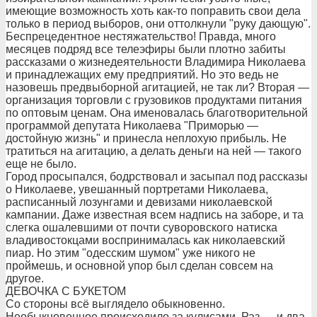
имеющие возможность хоть как-то поправить свои дела
только в период выборов, они оттолкнули "руку дающую".
Беспрецедентное нестяжательство! Правда, много
месяцев подряд все телеэфиры были плотно забиты
рассказами о жизнедеятельности Владимира Николаева
и принадлежащих ему предприятий. Но это ведь не
назовешь предвыборной агитацией, не так ли? Вторая —
организация торговли с грузовиков продуктами питания
по оптовым ценам. Она именовалась благотворительной
программой депутата Николаева "Приморью —
достойную жизнь" и принесла неплохую прибыль. Не
тратиться на агитацию, а делать деньги на ней — такого
еще не было.
Город просыпался, бодрствовал и засыпал под рассказы
о Николаеве, увешанный портретами Николаева,
расписанный лозунгами и девизами николаевской
кампании. Даже известная всем надпись на заборе, и та
слегка ошалевшими от почти суворовского натиска
владивостокцами воспринималась как николаевский
пиар. Но этим "одесским шумом" уже никого не
проймешь, и основной упор был сделан совсем на
другое.
ДЕВОЧКА С БУКЕТОМ
Со стороны всё выглядело обыкновенно.
Необыкновенное происходило за кулисами. Раз — и два