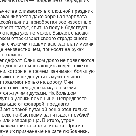
 ним в гости — подальше от обрыдших
пьянства сливаются в сплошной праздник
 заканчивается даже хорошая зарплата.
ассой пьяниц, приобретая все известные
ряет статус, спит на полу и бедствует
 отсюда уже не может. Бывает, спасают
локом оттаскивают своего страдающего
ий с чужими людьми всю зарплату мужик,
е неизвестно чем, приносят на руках
 покойник.
ет дефолт. Слишком долго не появляются
ах одиноких выпивающих людей тоже не
дни, которые, впрочем, занимают большую
 выжить и не допустить мучительного
тправляют ночью на дорогу. Они
колготки, нещадно мажутся всеми
тся жгучими духами. На большом
дут на улочки поменьше. Непредвзято
дальше от фонарей, предлагая
акт с такой путаной решаются только
секс по-быстрому, за пятьдесят рублей,
 или извращенца. В итоге, утром
блей триста, а то и пятьсот. Против
аже их признанные на хате любовники.