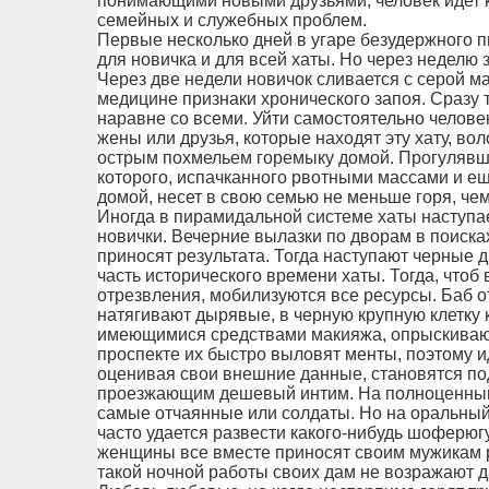
понимающими новыми друзьями, человек идет к
семейных и служебных проблем.
Первые несколько дней в угаре безудержного 
для новичка и для всей хаты. Но через неделю
Через две недели новичок сливается с серой м
медицине признаки хронического запоя. Сразу те
наравне со всеми. Уйти самостоятельно человек
жены или друзья, которые находят эту хату, во
острым похмельем горемыку домой. Прогулявш
которого, испачканного рвотными массами и ещ
домой, несет в свою семью не меньше горя, чем
Иногда в пирамидальной системе хаты наступа
новички. Вечерние вылазки по дворам в поиск
приносят результата. Тогда наступают черные 
часть исторического времени хаты. Тогда, чтоб
отрезвления, мобилизуются все ресурсы. Баб о
натягивают дырявые, в черную крупную клетку 
имеющимися средствами макияжа, опрыскиваю
проспекте их быстро выловят менты, поэтому и
оценивая свои внешние данные, становятся по
проезжающим дешевый интим. На полноценный 
самые отчаянные или солдаты. Но на оральный 
часто удается развести какого-нибудь шоферюгу
женщины все вместе приносят своим мужикам ру
такой ночной работы своих дам не возражают д