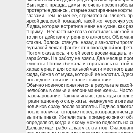
Выглядят, правда, дамы не очень презентабель
протертые джинсы, старые застиранные кофты и
глазами. Тем не менее, стремятся выглядеть п
яркой дешевой помадой, такой же, чересчур ус
Лидка, которая встретила меня на кухне, как р
"Приму". Несчастные глаза осветились искрой н
то ли от действия утреннего алкоголя. Обломан
стакан. Волосы стянуты назад и заколоты трога
бутылкой лежал фантик от шоколадной конфеты,
Потом оказалось, что ей всего восемнадцать, и
заработки. На работу не взяли. Два месяца про
клиенты. Потом сбежала и спряталась на этой ха
характерна и для остальной части местного да
сюда, бежав от мужа, который ее колотил. Здес
последнее в жизни теплое сочувствие.
Обычно новичок появляется в результате какой
нелюбовь в семье и непонимание жены... Часто
разочарование. Так или иначе, однажды вполн
гравитационную силу хаты, неминуемо втягивая
новичков сразу после зарплаты. Подчас алког
после получки, которые перед возвращением д
выпить пивка. Жители хаты примерно знают об
определяют, когда и к кому можно подсесть на 
Дальше идет работа, как у сектантов. Очарова