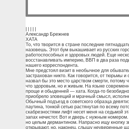
| | | | |
Александр Брежнев
ХАТА
То, что творится в стране последние пятнадцать
назовешь. Этот бум выкашивает из русских горо
работоспособных и здоровых людей. Еще нескол
восстанавливать империю, ВВП в два раза поды
нашего корреспондента.
Мне предстоял визит в необычное для обывател
застрахован никто. Как говорится, от тюрьмы и
назвал бы это место царством смерти, потому чт
что здоровым, но и живым. На языке современ
проще и обыденней — хата. Когда-то безобидно
приобрело зловещий и мрачный смысл, исполн
Обычный подъезд в советского образца девяти
паутина, тонкой сетью растянутая по всему по
скабрезностями лифт несет меня на седьмой э
запах нечистот. Вот и дверь с нужным номером.
но целым дермантином. Напрасно ищу кнопку зво
открывают, но, наконец, слышу неуверенные шаг