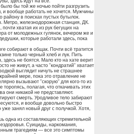
бы, здесь идут на всё.
 было бы той же ночью пойти разгрузить
л, и вообще работать не хочется. Мужчины
о району в поисках пустых бутылок.
. Метро, железнодорожная станция, ДК.
 почти хватая их из рук бегущих на
чера от молодежных гулянок, вечером же и
дедушки, которые работали здесь, пока
ге собирают в общак. Почти всё тратится
зине только черный хлеб и лук. Пить
 здесь не боятся. Мало кто на хате верит
сто не живут, а часто "кондратий" хватает
водкой выглядит ничуть не страшнее
крайней мере, пока это отравление не
улярно вызывают "скорую" для кого-то из
е торопясь, полагая, что откачивать этих
ва они никакой не представляют.
тируют смерть. Уродливое тело забирают
ересуются, и вообще довольно быстро
уже занял новый друг с получкой. Хотя,
ишь одна из составляющих стремительной
нездоровья. Суициды, наркомания,
анным трагедиям — все это симптомы