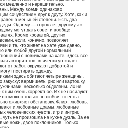
тся медленно и нерешительно.
авны. Между всеми одинаково
м сочувствием друг к другу. Хотя, как и
то равен в меньшей степени. Есть два
 деды. Одному — сорок лет, другому аж
ждому могут дать совет и вообще
ватях. Кроме кроватей, других
всеми, если, конечно, позволяет
ки и те, кто живет на хате уже давно,
ию или любой другой нормальный
тношений с новичками на хате. Здесь всё
лючая авторитетов, всячески угождает
ют от работ, окружают добротой и
могут постирать одежду.
жиками здесь обитают четыре женщины.
о закуску: вермишель, рис или картошку,
мужчинами, несколько обделены. Их не
к ним очень корректное. Их не насилуют
 возможно только по любви, то есть с
но оживляет обстановку. Флирт, любовь,
Бывают и любовные драмы, любовные
х человеческих чувств, игр и интриг.
чуть не произошла на кухне дуэль. За ее
овые ножи, двое поклонников. Только
итие.