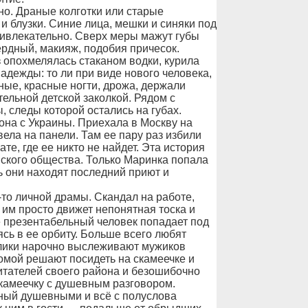
но. Драные колготки или старые
 блузки. Синие лица, мешки и синяки под
ривлекательно. Сверх меры мажут губы
ердный, макияж, подобия причесок.
аз опохмелялась стаканом водки, курила
адежды: то ли при виде нового человека,
ные, красные ногти, дрожа, держали
тельной детской заколкой. Рядом с
 следы которой остались на губах.
 она с Украины. Приехала в Москву на
вела на панели. Там ее пару раз избили
те, где ее никто не найдет. Эта история
мского общества. Только Маринка попала
ь они находят последний приют и
-то личной драмы. Скандал на работе,
 им просто движет непонятная тоска и
е презентабельный человек попадает под
сь в ее орбиту. Больше всего любят
олики нарочно выслеживают мужиков
омой решают посидеть на скамеечке и
итателей своего района и безошибочно
скамеечку с душевным разговором.
нный душевными и всё с полуслова