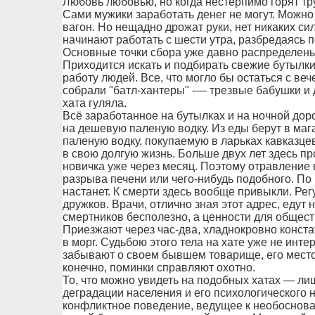
Любовь любовью, но когда нестерпимо горят тру
Сами мужики заработать денег не могут. Можно
вагон. Но нещадно дрожат руки, нет никаких си
начинают работать с шести утра, разбредаясь п
Основные точки сбора уже давно распределены
Приходится искать и подбирать свежие бутылки,
работу людей. Все, что могло бы остаться с ве
собрали "батл-хантеры" -— трезвые бабушки и 
хата гуляла.
Всё заработанное на бутылках и на ночной доро
на дешевую паленую водку. Из еды берут в мага
паленую водку, покупаемую в ларьках кавказцев,
в свою долгую жизнь. Больше двух лет здесь про
новичка уже через месяц. Поэтому отравление 
разрыва печени или чего-нибудь подобного. По 
настанет. К смерти здесь вообще привыкли. Рег
дружков. Врачи, отлично зная этот адрес, едут н
смертников бесполезно, а ценности для общест
Приезжают через час-два, хладнокровно конста
в морг. Судьбою этого тела на хате уже не инт
забывают о своем бывшем товарище, его место 
конечно, поминки справляют охотно.
То, что можно увидеть на подобных хатах — л
деградации населения и его психологического 
конфликтное поведение, ведущее к необоснов