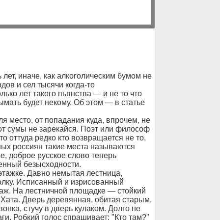
 лет, иначе, как алкоголическим бумом не
дов и сел тысячи когда-то
ько лет такого пьянства — и не то что
мать будет некому. Об этом — в статье
я место, от попадания куда, впрочем, не
 от сумы не зарекайся. Поэт или философ
о оттуда редко кто возвращается не то,
ных россиян такие места называются
е, доброе русское слово теперь
енный безысходности.
этажке. Давно немытая лестница,
толку. Исписанный и изрисованный
таж. На лестничной площадке — стойкий
 Хата. Дверь деревянная, обитая старым,
нка, стучу в дверь кулаком. Долго не
и. Робкий голос спрашивает: "Кто там?"