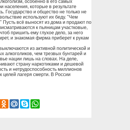
лкоголизм, особенно в его самых
и населения, которые в результате
. Государство и общество не только не
ольствие используют их беду. "Чем
" Пусть всё выносят из дома и продают по
рисматриваются к пьяницам участковые,
чтоб пришить ему глухое дело, за него
омрет, и знакомая фирма приберет к рукам
выключаются из активной политической и
х алкоголиков, чем трезвых бунтарей и
вье нации лишь на словах. На деле,
ачивают страну наркотиками и дешевой
ость и нетрудоспособность миллионов
 целей лагеря смерти. В России
iber
Odnoklassniki
Mail.Ru
Skype
WhatsApp