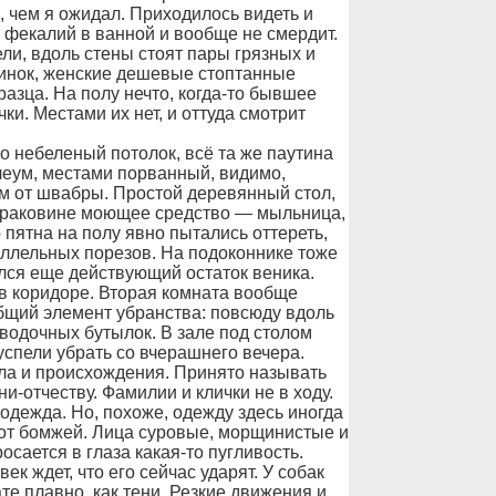
, чем я ожидал. Приходилось видеть и
и фекалий в ванной и вообще не смердит.
ли, вдоль стены стоят пары грязных и
инок, женские дешевые стоптанные
азца. На полу нечто, когда-то бывшее
и. Местами их нет, и оттуда смотрит
о небеленый потолок, всё та же паутина
леум, местами порванный, видимо,
ам от швабры. Простой деревянный стол,
а раковине моющее средство — мыльница,
 пятна на полу явно пытались оттереть,
аллельных порезов. На подоконнике тоже
ился еще действующий остаток веника.
 в коридоре. Вторая комната вообще
бщий элемент убранства: повсюду вдоль
 водочных бутылок. В зале под столом
спели убрать со вчерашнего вечера.
ола и происхождения. Принято называть
ни-отчеству. Фамилии и клички не в ходу.
одежда. Но, похоже, одежду здесь иногда
ак от бомжей. Лица суровые, морщинистые и
осается в глаза какая-то пугливость.
ек ждет, что его сейчас ударят. У собак
те плавно, как тени. Резкие движения и,