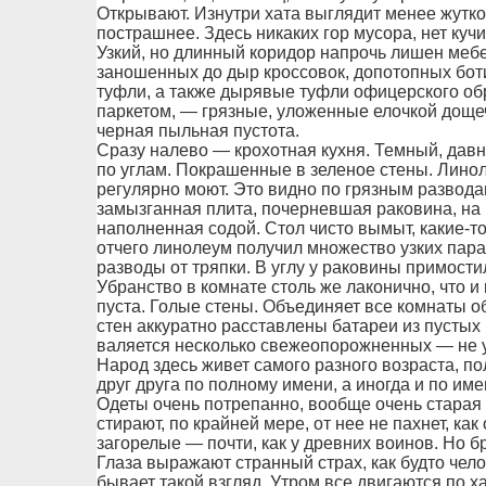
Открывают. Изнутри хата выглядит менее жутко
пострашнее. Здесь никаких гор мусора, нет куч
Узкий, но длинный коридор напрочь лишен мебе
заношенных до дыр кроссовок, допотопных бот
туфли, а также дырявые туфли офицерского обр
паркетом, — грязные, уложенные елочкой дощечк
черная пыльная пустота.
Сразу налево — крохотная кухня. Темный, давн
по углам. Покрашенные в зеленое стены. Лино
регулярно моют. Это видно по грязным развод
замызганная плита, почерневшая раковина, н
наполненная содой. Стол чисто вымыт, какие-то
отчего линолеум получил множество узких пар
разводы от тряпки. В углу у раковины примост
Убранство в комнате столь же лаконично, что и
пуста. Голые стены. Объединяет все комнаты о
стен аккуратно расставлены батареи из пустых
валяется несколько свежеопорожненных — не у
Народ здесь живет самого разного возраста, п
друг друга по полному имени, а иногда и по име
Одеты очень потрепанно, вообще очень старая 
стирают, по крайней мере, от нее не пахнет, к
загорелые — почти, как у древних воинов. Но бр
Глаза выражают странный страх, как будто челов
бывает такой взгляд. Утром все двигаются по ха