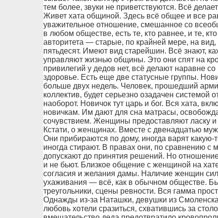
тем более, звуки не приветствуются. Всё делае
Живет хата общиной. Здесь всё общее и все р
уважительное отношение, смешанное со всеобщи
в любом обществе, есть те, кто равнее, и те, к
авторитета — старые, по крайней мере, на вид,
пятьдесят. Имеют вид старейшин. Всё знают, ка
управляют жизнью общины. Это они спят на кро
привилегий у дедов нет, всё делают наравне со 
здоровье. Есть еще две статусные группы. Нович
больше двух недель. Человек, прошедший арм
коллектив, будет серьезно озадачен системой о
наоборот. Новичок тут царь и бог. Вся хата, вк
новичкам. Им дают для сна матрасы, освобожда
сочувствием. Женщины предоставляют ласку и 
Кстати, о женщинах. Вместе с двенадцатью му
Они прибираются по дому, иногда варят какую-т
иногда стирают. В правах они, по сравнению с 
допускают до принятия решений. Но отношение 
и не бьют. Близкое общение с женщиной на хате
согласия и желания дамы. Наличие женщин силь
ухаживания — всё, как в обычном обществе. 
треугольники, сцены ревности. Вся гамма просты
Однажды из-за Наташки, девушки из Смоленска, 
любовь хотели сразиться, схватившись за стол
вмешательство деда предотвратило кровопрол