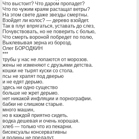
Что выстоит? Что даром пропадет?
Что по чужим краям растащат ветры?
На этом свете даже звезды смертны.
Взойдет ли колос? — дерево взойдет.
Так в плуг впрягаться, уставать до слез,
Почувствовать, но не поверить с болью,
Что смерть вороной побредет по полю,
Выклевывая зерна из борозд.
Олег БОРОДКИН
***
трубы у нас не лопаются от морозов.
жены не изменяют с друзьями детства.
кошки не тырят куски со стола.
псы не храпят под дверью
и не едят дерьмо.
здесь ни одно существо
больше не жрет дерьмо.
нет никакой инфляции и порнографии.
бабки не слишком старые.
много машин,
но в каждой приятно сидеть.
водка дешевая и очень хорошая.
хлеб — только что из пекарни.
бисексуалы консервативны
и родины не предадут.