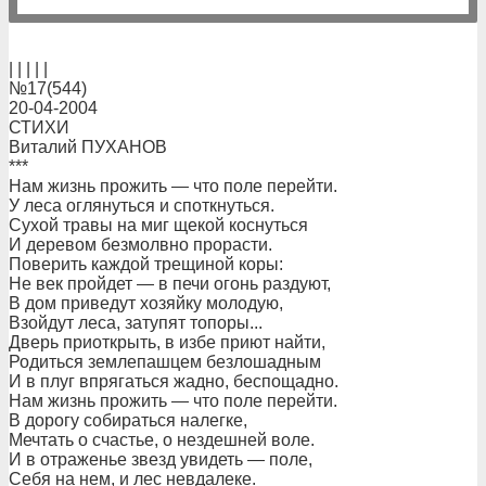
| | | | |
№17(544)
20-04-2004
СТИХИ
Виталий ПУХАНОВ
***
Нам жизнь прожить — что поле перейти.
У леса оглянуться и споткнуться.
Сухой травы на миг щекой коснуться
И деревом безмолвно прорасти.
Поверить каждой трещиной коры:
Не век пройдет — в печи огонь раздуют,
В дом приведут хозяйку молодую,
Взойдут леса, затупят топоры...
Дверь приоткрыть, в избе приют найти,
Родиться землепашцем безлошадным
И в плуг впрягаться жадно, беспощадно.
Нам жизнь прожить — что поле перейти.
В дорогу собираться налегке,
Мечтать о счастье, о нездешней воле.
И в отраженье звезд увидеть — поле,
Себя на нем, и лес невдалеке.