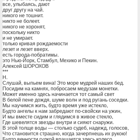
все, улыбаясь, дают
друг другу на чай.
никого не тошнит.
никто не болеет.
никого не хоронят,
поскольку никто
и не умирает.
только кривая рождаемости
лезет и лезет вверх.
есть города-побратимы.
это Нью-Йорк, Стамбул, Мехико и Пекин.
Алексей ШОРОХОВ
***
Н.
Слушай, выпьем вина! Это море мудрей наших бед.
Посидим на камнях, побросаем медузам монетки.
Может именно здесь начинается тот самый свет
В белой пене дождя, шуме волн и под ругань соседки.
Мы научимся жить, будто время уже истекло,
Будто ангелы к нам забредают по-свойски на ужин,
И мы вместе сидим и глядимся в живое стекло,
Где шевелятся звезды внутри и сияют снаружи.
В этой толще воды — столько судеб, надежд, голосов,
Что становится страшно, когда зачерпнешь их рукою!
Будто вечности гулкой вращается здесь колесо,