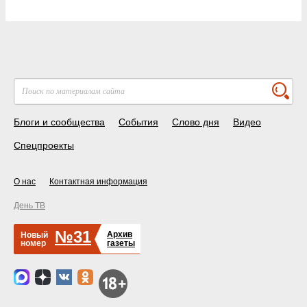
Блоги и сообщества
События
Слово дня
Видео
Спецпроекты
О нас
Контактная информация
День ТВ
№31
Архив
Новый
номер
газеты