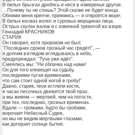
В белых брызгах дробясь и неся в измеренье другое.
…Почему ты не спишь? Этой сказке не будет конца.
Обними меня крепче, прижмись — и откроется море:
В белых космах волос и суровых морщинах лица,
Острых скулах валов и с извечной тревогой во взоре.
Геннадий КРАСНИКОВ
СТАРИК
Он говорил, хотя пророком не был:
"Последних сроков грозный час грядёт!", —
и долгим взглядом вглядываясь в небо,
предупреждал: "Тучa уже идёт".
Смеялись мы: "Ни облачка над нами!
Он для того клевещет на судьбу,
последними пугая временами,
что сам стоит одной ногой в гробу!"
Давно, старик, твои истлели кости,
в часах песочных движется твой прах,
а мы живем — мертвей, чем на погосте,
при тех, последних, грозных временах.
Вдали — громами, будто бы гробами,
ворочает Небесный Судия,
но мы не видим мертвыми глазами,
как догорает солнце бытия.