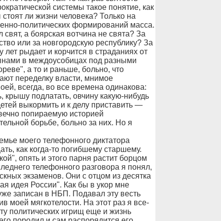
ократической системы такое понятие, как
стоят ли жизни человека? Только на
венно-политических формирований масса.
 свят, а боярская вотчина не свята? За
ство или за новгородскую республику? За
лет рыдает и корчится в страданиях от
сынами в междоусобицах под разными
реве", а то и раньше, больно, что
мают переделку власти, мнимое
оей, всегда, во все времена одинакова:
ь, крышу подлатать, овчину какую-нибудь
детей выкормить и к делу приставить —
 вечно попираемую историей
тельной борьбе, больно за них. Но я
 семье моего телефонного диктатора
ть, как когда-то погибшему старшему.
кой", опять и этого парня растит борцом
следнего телефонного разговора я понял,
скных экзаменов. Они с отцом из десятка
ая идея России". Как бы в укор мне
уже записан в НБП. Подавал эту весть
в моей мягкотелости. На этот раз я все-
рту политических игрищ еще и жизнь
 его породил и сам распорядится его