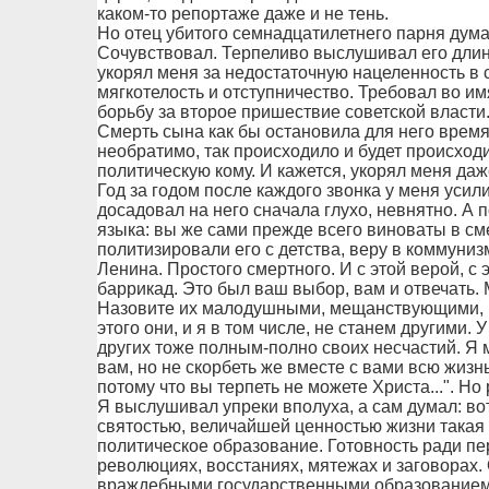
каком-то репортаже даже и не тень.
Но отец убитого семнадцатилетнего парня думал
Сочувствовал. Терпеливо выслушивал его длин
укорял меня за недостаточную нацеленность в
мягкотелость и отступничество. Требовал во и
борьбу за второе пришествие советской власти
Смерть сына как бы остановила для него врем
необратимо, так происходило и будет происходи
политическую кому. И кажется, укорял меня даже
Год за годом после каждого звонка у меня усил
досадовал на него сначала глухо, невнятно. А п
языка: вы же сами прежде всего виноваты в см
политизировали его с детства, веру в коммуниз
Ленина. Простого смертного. И с этой верой, с
баррикад. Это был ваш выбор, вам и отвечать.
Назовите их малодушными, мещанствующими, н
этого они, и я в том числе, не станем другими. У
других тоже полным-полно своих несчастий. Я м
вам, но не скорбеть же вместе с вами всю жизнь
потому что вы терпеть не можете Христа...". Но
Я выслушивал упреки вполуха, а сам думал: вот
святостью, величайшей ценностью жизни такая 
политическое образование. Готовность ради пе
революциях, восстаниях, мятежах и заговорах. 
враждебными государственными образованием я