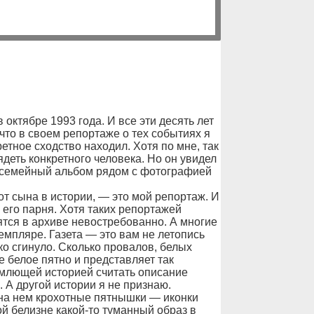
 октябре 1993 года. И все эти десять лет
 что в своем репортаже о тех событиях я
етное сходство находил. Хотя по мне, так
деть конкретного человека. Но он увидел
 в семейный альбом рядом с фотографией
от сына в истории, — это мой репортаж. И
л его парня. Хотя таких репортажей
ятся в архиве невостребованно. А многие
емпляре. Газета — это вам не летопись
ко сгинуло. Сколько провалов, белых
е белое пятно и представляет так
млющей историей считать описание
 А другой истории я не признаю.
 на нем крохотные пятнышки — иконки
ой белизне какой-то туманный образ в