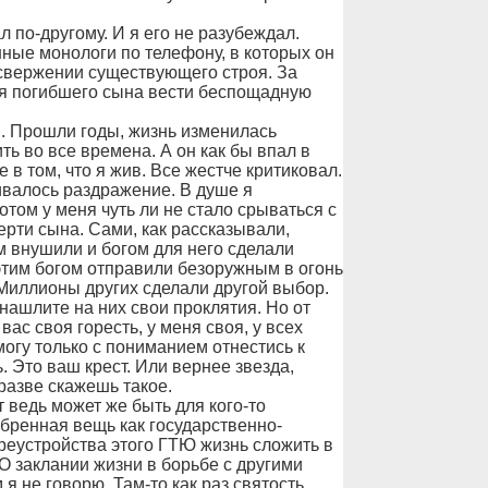
 по-другому. И я его не разубеждал.
ные монологи по телефону, в которых он
 свержении существующего строя. За
мя погибшего сына вести беспощадную
.
я. Прошли годы, жизнь изменилась
ть во все времена. А он как бы впал в
 в том, что я жив. Все жестче критиковал.
ивалось раздражение. В душе я
отом у меня чуть ли не стало срываться с
ерти сына. Сами, как рассказывали,
м внушили и богом для него сделали
 этим богом отправили безоружным в огонь
 Миллионы других сделали другой выбор.
ашлите на них свои проклятия. Но от
 вас своя горесть, у меня своя, у всех
огу только с пониманием отнестись к
. Это ваш крест. Или вернее звезда,
 разве скажешь такое.
 ведь может же быть для кого-то
бренная вещь как государственно-
реустройства этого ГТЮ жизнь сложить в
О заклании жизни в борьбе с другими
 не говорю. Там-то как раз святость