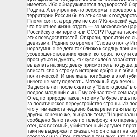
имеется. Ибо обнаруживается под коростой бюр
Родина. А внутренние-то реформы, перевороты 
территории России было этих самых государст
Племя свято, а род уже не свят? Княжеский удел
что почетнее жизнь отдать — за московское цар
Российскую империю или СССР? Родина тысячу 
этих псевдосвятостей. От крови, пролитой ее 
девизами. Родине со времен "Слова о полку Иго
неразумные ее дети так близко к сердцу прини
усовершенствование жизни, которая, по сути св
проснуться и думать, как кусок хлеба заработат
выделать на зиму, девку присмотреть по душе, 
вписать свою строку в историю добра и любви,
политической. И мне жаль погибших в этой губи
ничего не могу поделать. Мятежный дух вечен.
За десять лет после схватки у "Белого дома" в
подрос младший сын. Ему сейчас тоже семнадца
Отец по природе таков, что ему "в буре лишь по
за политическое переустройство страны. Из по
что у гимназиста недавно была репетиция выпу
других, конечно же, выбрали тему: "Национальн
сообщено было также по телефону, что парень 
отец как весомый, убийственный аргумент проти
таки не выдержал и сказал, что он ставит на ка
второго сына. Отец ответил в том духе, что сам