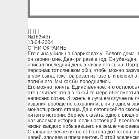
| | | | |
№16(543)
13-04-2004
ОГНИ ОКРАИНЫ
Его сына убили на баррикадах у "Белого дома" в
он звонил мне. Два-три раза в год. Он убежден,
описал последний день в жизни его сына. Портр
персонаж тот слишком общ, чтобы можно разгля
в нем сына, текст вырезал из газеты и вклеил
погибшего. Мы как бы породнились.
Его можно понять. Единственное, что осталось 
отец считает, что я в какой-то мере обессмерти
написано сотни. И газеты в лучшем случае пыл
издания вообще не сохранились ни в одном экз
монастырского старца. Да и летописей-то сколь
пятен в истории. Вернее сказать, одно сплошно
называемая история, если настоящей, всеобъе
жизни каждого побывавшего на земле человека.
Сплошное белое пятно от Потопа до Потопа, и
царей, злодеев и президентов. В этой вселенск