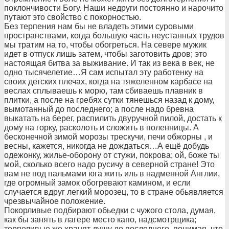
поклончивости Богу. Наши недруги постоянно и нарочито
путают это свойство с покорностью.
Без терпения нам бы не владеть этими суровыми
пространствами, когда большую часть неустанных трудов
мы тратим на то, чтобы обогреться. На севере мужик
идет в отпуск лишь затем, чтобы заготовить дров; это
настоящая битва за выживание. И так из века в век, не
одно тысячелетие…Я сам испытал эту работенку на
своих детских плечах, когда на тяжеленном карбасе на
веслах сплываешь к морю, там сбиваешь плавник в
плитки, а после на гребях сутки тянешься назад к дому,
вымотанный до последнего; а после надо бревна
выкатать на берег, распилить двуручной пилой, достать к
дому на горку, расколоть и сложить в поленницы. А
бесконечной зимой морозы трескучи, печи обжорны , и
весны, кажется, никогда не дождаться…А ещё добудь
одежонку, жилье-оборону от стужи, покрова; ой, боже ты
мой, сколько всего надо русичу в северной стране! Это
вам не под пальмами юга жить иль в надменной Англии,
где огромный замок обогревают камином, и если
случается вдруг легкий морозец, то в стране обьявляется
чрезвычайное положение.
Покорливые подбирают обьедки с чужого стола, думая,
как бы занять в лагере место капо, надсмотрщика;
терпеливые же хранят душу до последнего, понимая, что