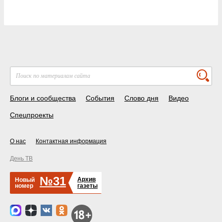
Блоги и сообщества
События
Слово дня
Видео
Спецпроекты
О нас
Контактная информация
День ТВ
№31
Архив
Новый
номер
газеты