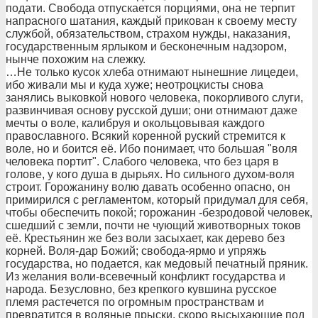
подати. Свобода отпускается порциями, она не терпит
напрасного шатания, каждый прикован к своему месту
службой, обязательством, страхом нужды, наказания,
государственным ярлыком и бесконечным надзором,
нынче похожим на слежку.
…Не только кусок хлеба отнимают нынешние лицедеи,
ибо живали мы и куда хуже; неотроцкисты снова
занялись выковкой нового человека, покорливого слуги,
развинчивая основу русской души; они отнимают даже
мечты о воле, калибруя и окольцовывая каждого
православного. Всякий коренной руский стремится к
воле, но и боится её. Ибо понимает, что большая "воля
человека портит". Слабого человека, что без царя в
голове, у кого душа в дырьях. Но сильного духом-воля
строит. Горожанину волю давать особенно опасно, он
примирился с регламентом, который придумал для себя,
чтобы обеспечить покой; горожанин -безродовой человек,
сшедший с земли, почти не чующий животворных токов
её. Крестьянин же без воли засыхает, как дерево без
корней. Воля-дар Божий; свобода-ярмо и упряжь
государства, но подается, как медовый печатный пряник.
Из желания воли-всевечный конфликт государства и
народа. Безусловно, без крепкого кувшина русское
племя растечется по огромным пространствам и
превратится в водяные прыски, скоро высыхающие под