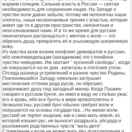
жарким солнцем. Сильная власть в России — святая
необходимость для сохранения нации. На Западе о
чувстве воли давно забыли, потому им непонятны наши
хлопоты, наши нескончаемые трения с властью, которая
живет где-то в другом пространстве, непонятная и
неосознаваемая нами. И в то же время для русских
окончательно распрощаться с мечтою о воле — это
обрезать душу, превратить её в усыхающую шагреневую
кожу.
Из чувства воли возник конфликт демократов и русских,
ибо новопередельцам (западникам) это стихийное
чувство неведомо. Им хватает " кухонной свободы", когда
не покушаются на их дом , капиталы и плотские утехи.
Отсюда разница устремлений и разное чувство Родины.
Поклонившийся Западу, невольно заглушает
мистические оттенки рода русов, он обрезает,
укорачивает душу под западный манер. Когда Пушкин
говорил о русском бунте, он имел в виду не столько ужас
его и кровь, ибо все бунты в мире кровополитны и
безжалостны; русский бунт обычно требует воли и
покушается на основы государства…Но желая воли,
русский не терпит анархии, как и сама мать-земля, из
которой изошел рус, не выносит раздрызга, абсурда и
разложения родственных чувств "мать-дитя".
Стремление к воле не может жить без долготерпения и