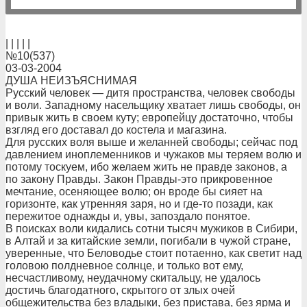
| | | | |
№10(537)
03-03-2004
ДУША НЕИЗЪЯСНИМАЯ
Русский человек — дитя пространства, человек свободы
и воли. Западному насельщику хватает лишь свободы, он
привык жить в своем куту; европейцу достаточно, чтобы
взгляд его доставал до костела и магазина.
Для русских воля выше и желанней свободы; сейчас под
давлением иноплеменников и чужаков мы теряем волю и
потому тоскуем, ибо желаем жить не правде законов, а
по закону Правды. Закон Правды-это прикровенное
мечтание, осеняющее волю; он вроде бы сияет на
горизонте, как утренняя заря, но и где-то позади, как
пережитое однажды и, увы, запоздало понятое.
В поисках воли кидались сотни тысяч мужиков в Сибири,
в Алтай и за китайские земли, погибали в чужой стране,
уверенные, что Беловодье стоит потаенно, как светит над
головою полдневное солнце, и только вот ему,
несчастливому, неудачному скитальцу, не удалось
достичь благодатного, скрытого от злых очей
общежительства без владыки, без пристава, без ярма и