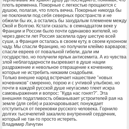
плоть временна. Покорные с легкостью прощаются с
душою, полагая, что плоть вечна. Покорные никогда бы
не поклонили под себя северных пространств и не
обжили бы их, а остались бы захудалым племенем между
Окой и Волгою. Кстати сказать: в семнадцатом веке у
Франции и России было почти одинаково жителей, но
через двести лет Россия заселила одну шестую всей
суши, а Франция осталась в своем куту, в своем кухонном
чаду. Мы спасли Францию, но получили клеймо варваров;
спасли евреев от повальной гибели, дали им
государство, но получили ярлык антисемита. А из чувства
злой неблагодарности вызревают в душе нации
раздражение и невольное отвращение к кочевнику,
которые не истребить никаким снадобьем.
Только внешне народ встречает нашествие "новых
кочевников" смиренно, порою и с учтивой улыбкою, но
почти в каждой русской душе неугасимо тлеет искра
самовыражения и вопрос: "Куда нас гонят?". Эта
внешняя податливость обманывает устроителей рая на
земле (для себя) и разочаровывает, понуждает
отступиться от перековки русского человека. Горнило
долгих тысячелетий закалило внутренний сердечник,
который не так-то просто истереть.
Владимир Личутин