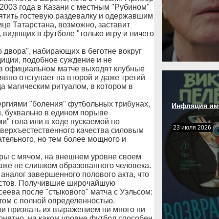
 2003 года в Казани с местным "Рубином"
ятить гостевую раздевалку и одержавшим
ице Татарстана, возможно, заставит
 видящих в футболе "только игру и ничего
го двора", набирающих в беготне вокруг
иции, подобное суждение и не
е в официальном матче выходят клубные
вно отступает на второй и даже третий
да магическим ритуалом, в котором в
нергиями "боления" футбольных трибунах,
Инфляция им
, буквально в едином порыве
и" гола или в ходе пускаемой по
23 июля 2026
сверхъестественного качества силовым
тельного, но тем более мощного и
гры с мячом, на внешнем уровне своем
аже не слишком образованного человека.
 аналог завершенного полового акта, что
листов. Получившие широчайшую
еева после "стыкового" матча с Уэльсом:
 этом с полной определенностью.
и признать их выражением ни много ни
онятно, на каком уровне футбол способен