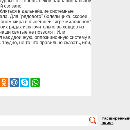
гурам со стороны некой наднациональной
й связано.
лубляться в дальнейшие системные
ала. Для "рядового" болельщика, скорее
пионом мира в нынешней "игре миллионов"
своих рядах исключительно выходцев из
наши святые не позволят. Или
 как двоичную, оппозиционную систему в
трудно, не то что правильно сказать, или,
iber
Odnoklassniki
Mail.Ru
Skype
WhatsApp
Расширенны
поиск