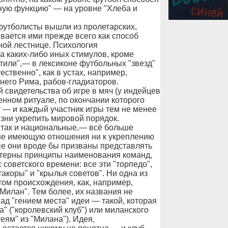
ую функцию" — на уровне "Хлеба и
футболисты вышли из пролетарских,
вается ими прежде всего как способ
ой лестнице. Психология
 каких-либо иных стимулов, кроме
тили",— в лексиконе футбольных "звезд"
ественно", как в устах, например,
внего Рима, рабов-гладиаторов.
свидетельства об игре в мяч (у индейцев
енном ритуале, по окончании которого
у — и каждый участник игры тем не менее
изни укрепить мировой порядок.
 так и национальные,— всё больше
 не имеющую отношения ни к укреплению
рые они вроде бы призваны представлять
актерны принципы наименования команд,
советского времени: все эти "торпедо",
такоры" и "крылья советов". Ни одна из
том происхождения, как, например,
Милан". Тем более, их названия не
д "гением места" идеи — такой, которая
" ("королевский клуб") или миланского
еям" из "Милана"). Идея,