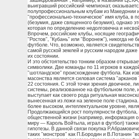
"зашифрованная", например, в названии ЦСКА, 
выигравший российский чемпионат, оказываетс
полупрофессиональным клубам из Македонии и 
"профессионально-техническое" имя клуба, в п
(безумия, даже священного безумия), однако э
которая по определению недолговечна и несвой
Впрочем, российские клубы, носящие географич
"Ростов", "Кубань" или "Воронеж"), никогда не
футболе. Что, возможно, является свидетельст
самой русской землей и русским народом даж
их состоянии.
И это обстоятельство тонким образом открывае
символики. Две команды по 11 игроков в каждой
"шотландское" происхождение футбола. Как изв
масонства является силовая система "арканов
22 состояния. С этой точки зрения двоичное, 
системы, реализованное на футбольном поле, 
выступает как своего рода ритуальная масонск
вынесенная из ложи на зеленое поле стадиона.
более высоком, интеллектуальном уровне, явля
Продолжающийся рост популярности футбола, 
общественной жизни (например, информация о т
миру — Кароль Войтыла, играл в футбол) также
гипотезы. В данной связи покупка Р.Абрамович
таких "монстров" как П.Бородин и В.Потанин "в