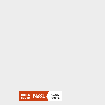
№31
Архив
Новый
й
номер
газеты