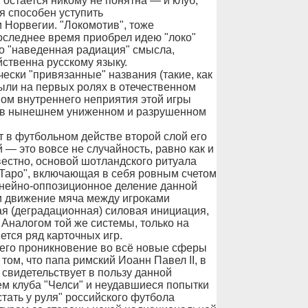
остается никому не понятна — и клуб,
я способен уступить
Норвегии. "Локомотив", тоже
оследнее время приобрел идею "локо"
то "наведенная радиация" смысла,
ственна русскому языку.
ески "привязанные" названия (такие, как
 были на первых ролях в отечественном
вом внутреннего неприятия этой игры
е в нынешнем униженном и разрушенном
т в футбольном действе второй слой его
 — это вовсе не случайность, равно как и
естно, основой шотландского ритуала
 Таро", включающая в себя ровным счетом
линейно-оппозиционное деление данной
и движение мяча между игроками
ая (деградационная) силовая инициация,
 Аналогом той же системы, только на
ется ряд карточных игр.
его проникновение во всё новые сферы
ом, что папа римский Иоанн Павел II, в
 свидетельствует в пользу данной
ем клуба "Челси" и неудавшиеся попытки
стать у руля" российского футбола