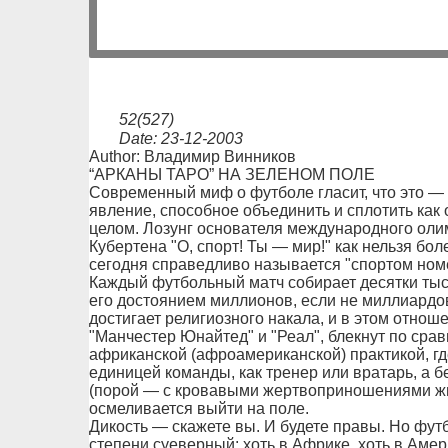
52(527)
Date: 23-12-2003
Author: Владимир Винников
“АРКАНЫ ТАРО” НА ЗЕЛЕНОМ ПОЛЕ
Современный миф о футболе гласит, что это —
явление, способное объединить и сплотить как 
целом. Лозунг основателя международного оли
Кубертена "О, спорт! Ты — мир!" как нельзя бо
сегодня справедливо называется "спортом номе
Каждый футбольный матч собирает десятки тыс
его достоянием миллионов, если не миллиардов
достигает религиозного накала, и в этом отнош
"Манчестер Юнайтед" и "Реал", блекнут по сра
африканской (афроамериканской) практикой, гд
единицей команды, как тренер или вратарь, а 
(порой — с кровавыми жертвоприношениями жи
осмеливается выйти на поле.
Дикость — скажете вы. И будете правы. Но фут
степени суеверный: хоть в Африке, хоть в Амер