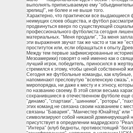
выполнять приписываемую ему "объединительн
зрелищ!", не более и не выше того.
Характерно, что практически все выдающиеся 
неимущих слоев общества, и футбол рассматри
продвинуться вверх по существующей социальн
профессионального футболиста сегодня лишена
материальных. "Меня продали", "За меня запла
эти выражения звучат так же часто и так же "ест
проституток или, если обращаться к опыту Дре
Между тем первые зафикисированные историей 
Мезоамерики) говорят о ней именно как о свящ
лучший игрок, победитель, приносился в жертв
стремился к этому, чтобы ценой собственной ж
Сегодня же футбольные команды, как клубные,
напоминают пресловутую "вселенскую смазь",
миропорядка, ни даже к месту и к этносу, кото
по названию своему. В этой связи весьма хар
сохранившиеся в отечественном футболе еще с 
"динамо", "спартаки", "шинники", "роторы", "пах
этих команд не связана своим названием с мес
связаны "Бавария", "Манчестер Юнайтед" или "
символизируют собой никакой доминирующей на
присутствует в определении мадридского "Реала
"Интера" (клуб бедноты, противостоящий "богат