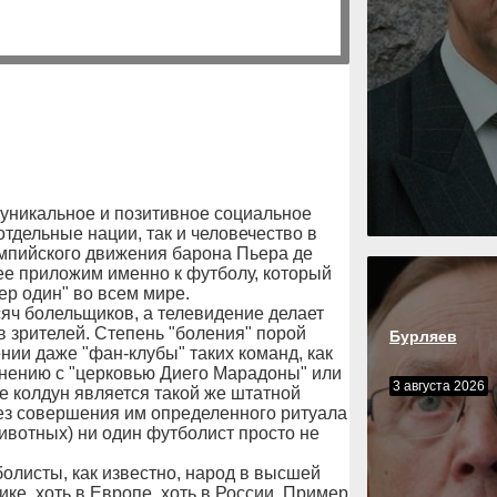
 уникальное и позитивное социальное
отдельные нации, так и человечество в
мпийского движения барона Пьера де
лее приложим именно к футболу, который
р один" во всем мире.
яч болельщиков, а телевидение делает
 зрителей. Степень "боления" порой
Бурляев
ении даже "фан-клубы" таких команд, как
внению с "церковью Диего Марадоны" или
3 августа 2026
е колдун является такой же штатной
без совершения им определенного ритуала
вотных) ни один футболист просто не
болисты, как известно, народ в высшей
ике, хоть в Европе, хоть в России. Пример