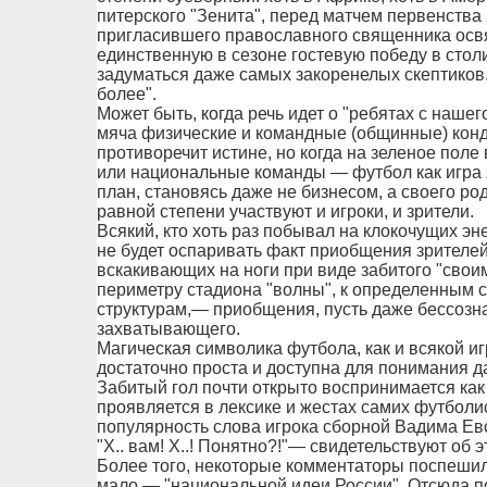
питерского "Зенита", перед матчем первенства
пригласившего православного священника осв
единственную в сезоне гостевую победу в стол
задуматься даже самых закоренелых скептиков,
более".
Может быть, когда речь идет о "ребятах с наше
мяча физические и командные (общинные) конд
противоречит истине, но когда на зеленое пол
или национальные команды — футбол как игра я
план, становясь даже не бизнесом, а своего ро
равной степени участвуют и игроки, и зрители.
Всякий, кто хоть раз побывал на клокочущих э
не будет оспаривать факт приобщения зрителей
вскакивающих на ноги при виде забитого "своим
периметру стадиона "волны", к определенным 
структурам,— приобщения, пусть даже бессозна
захватывающего.
Магическая символика футбола, как и всякой и
достаточно проста и доступна для понимания д
Забитый гол почти открыто воспринимается как
проявляется в лексике и жестах самих футбо
популярность слова игрока сборной Вадима Евс
"Х.. вам! Х..! Понятно?!"— свидетельствуют об
Более того, некоторые комментаторы поспешил
мало — "национальной идеи России". Отсюда п