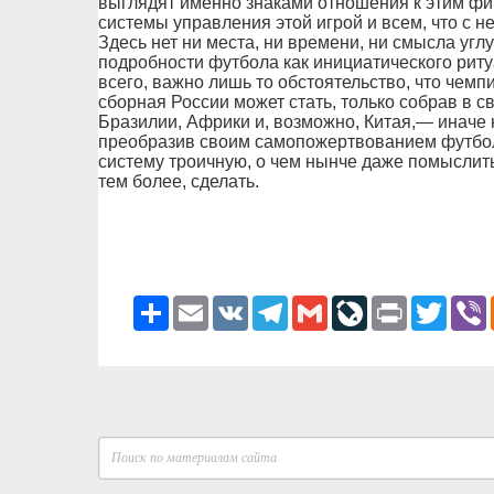
выглядят именно знаками отношения к этим фи
системы управления этой игрой и всем, что с не
Здесь нет ни места, ни времени, ни смысла уг
подробности футбола как инициатического риту
всего, важно лишь то обстоятельство, что чем
сборная России может стать, только собрав в 
Бразилии, Африки и, возможно, Китая,— иначе 
преобразив своим самопожертвованием футбол
систему троичную, о чем нынче даже помыслить 
тем более, сделать.
Ресурс
Email
VK
Telegram
Gmail
LiveJournal
Print
Twitter
V