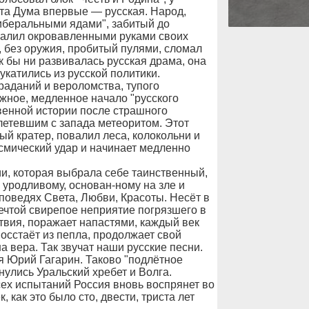
эта Дума впервые — русская. Народ,
иберальными ядами", забитый до
валил окровавленными руками своих
 без оружия, пробитый пулями, сломал
ак бы ни развивалась русская драма, она
укатились из русской политики.
раданий и вероломства, тупого
жное, медленное начало "русского
твенной истории после страшного
летевшим с запада метеоритом. Этот
й кратер, повалил леса, колокольни и
смический удар и начинает медленно
ии, которая выбрала себе таинственный,
уродливому, основан-ному на зле и
поведях Света, Любви, Красоты. Несёт в
ечтой свирепое неприятие погрязшего в
твия, поражает напастями, каждый век
осстаёт из пепла, продолжает свой
а вера. Так звучат наши русские песни.
я Юрий Гагарин. Таково "подлётное
нулись Уральский хребет и Волга.
сех испытаний Россия вновь воспрянет во
 как это было сто, двести, триста лет