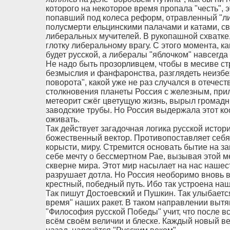
которого на некоторое время пропала "честь", 
попавший под колеса реформ, отравленный "л
полусмерти ельцинскими палачами и катами, с
либеральных мучителей. В рукопашной схватке,
глотку либеральному врагу. С этого момента, к
будет русской, а либералы "яблочком" навсегда 
Не надо быть прозорливцем, чтобы в месиве ст
безмыслия и фанфаронства, разглядеть неизбе
поворота", какой уже не раз случался в отечес
столкновения планеты Россия с железным, при
метеорит сжёг цветущую жизнь, вырыл громадны
заводские трубы. Но Россия выдержала этот ко
оживать.
Так действует загадочная логика русской истор
божественный вектор. Противопоставляет себя 
корысти, миру. Стремится основать бытие на за
себе мечту о бессмертном Рае, вызывая этой м
скверне мира. Этот мир насылает на нас нашес
разрушает дотла. Но Россия необоримо вновь в
крестный, победный путь. Ибо так устроена наш
Так пишут Достоевский и Пушкин. Так улыбаетс
время" наших ракет. В таком направлении вытя
"Философия русской Победы" учит, что после в
всём своём величии и блеске. Каждый новый век,