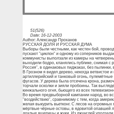
51(526)
Date: 16-12-2003
Author: Александр Проханов
РУССКАЯ ДОЛЯ И РУССКАЯ ДУМА
Выборы были честными, как честен бой, провод
пускают "циклон" и одному из соперников выда
коммунисты выползали из камеры на четвереньк
выходили бодро, кланялись публике, снимая с 
Россия", в одинаковых пиджаках, без пылинки, в
В Грозном я видел дерево, некогда ветвистое 
артиллерийский и танковый огонь, пулемётные
фугасов. У дерева была отсечена крона, размоч
торчали осколки и зияли пробоины. Так выгляд
кинжального огня, бьющего из всех телевизион
Во время предвыборной кампании народ, во вс
"воздействию", сравнимому с тем, когда амер
желая выкурить вьетконг. С лесов на огромных
мёртвые чёрные остовы, в ядовитой опавшей л
дохлые ящерицы и жуки. Из джунглей уползали