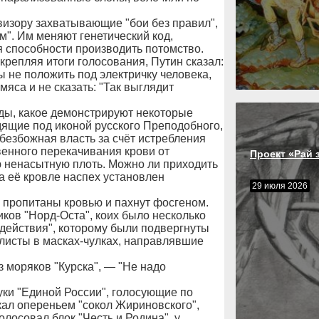
визору захватывающие "бои без правил",
м". Им меняют генетический код,
я способности производить потомство.
крепляя итоги голосования, Путин сказал:
ы не положить под электричку человека,
мяса и не сказать: "Так выглядит
еды, какое демонстрируют некоторые
ящие под иконой русского Преподобного,
 безбожная власть за счёт истребления
венного перекачивания крови от
Проект «Рай 
ю ненасытную плоть. Можно ли приходить
на её кровле наспех установлен
29 июля 2026
 пропитаны кровью и пахнут фосгеном.
иков "Норд-Оста", коих было несколько
здействия", которому были подвергнуты
листы в масках-чулках, направлявшие
з моряков "Курска", — "Не надо
уки "Единой России", голосующие по
кал опереньем "сокол Жириновского",
олосовал блок "Честь и Родина", у