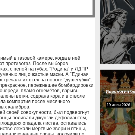
имый в газовой камере, когда в неё
ют противогаз. После выборов
ах, с пеной на губах. "Родина" и ЛДПР
румяных лиц очкастые маски. А "Единая
стречала их всех на пороге "душегубки".
и прекрасное, пережившее бомбардировки,
 очереди, пламя огнемётов, взрывы
Идеология б
алены ветки, содрана кора и в стволе
ела компартия после месячного
19 июля 2026
ных калибров.
ей своей совокупности, был подвергнут
иканцы поливали джунгли дефолиантом,
 площадях опадала листва, оставались
истве лежали мёртвые звери и птицы,
 парализованные слоны, волочили по