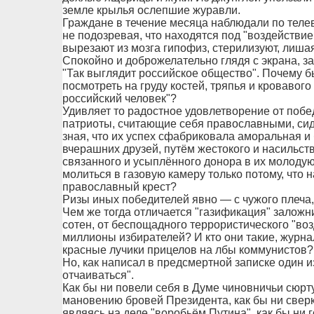
земле крылья ослепшие журавли.
Граждане в течение месяца наблюдали по теле
не подозревая, что находятся под "воздействие
вырезают из мозга гипофиз, стерилизуют, лиша
Спокойно и доброжелательно глядя с экрана, за
"Так выглядит российское общество". Почему б
посмотреть на груду костей, тряпья и кровавого 
российский человек"?
Удивляет то радостное удовлетворение от поб
патриоты, считающие себя православными, сид
зная, что их успех сфабриковала аморальная и
вчерашних друзей, путём жестокого и насильст
связанного и усыплённого донора в их молоду
молиться в газовую камеру только потому, что 
православный крест?
Ризы иных победителей явно — с чужого плеча,
Чем же тогда отличается "газификация" заложн
сотен, от беспощадного террористического "во
миллионы избирателей? И кто они такие, журна
красные лучики прицелов на лбы коммунистов?
Но, как написал в предсмертной записке один и
отчаиваться".
Как бы ни повели себя в Думе чиновничьи сюрт
мановению бровей Президента, как бы ни свер
являясь на деле "воробьём Путина", как бы ни г