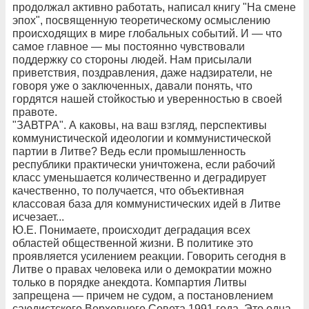
продолжал активно работать, написал книгу "На смене
эпох", посвященную теоретическому осмыслению
происходящих в мире глобальных событий. И — что
самое главное — мы постоянно чувствовали
поддержку со стороны людей. Нам присылали
приветствия, поздравления, даже надзиратели, не
говоря уже о заключенных, давали понять, что
гордятся нашей стойкостью и уверенностью в своей
правоте.
"ЗАВТРА". А каковы, на ваш взгляд, перспективы
коммунистической идеологии и коммунистической
партии в Литве? Ведь если промышленность
республики практически уничтожена, если рабочий
класс уменьшается количественно и деградирует
качественно, то получается, что объективная
классовая база для коммунистических идей в Литве
исчезает...
Ю.Е. Понимаете, происходит деградация всех
областей общественной жизни. В политике это
проявляется усилением реакции. Говорить сегодня в
Литве о правах человека или о демократии можно
только в порядке анекдота. Компартия Литвы
запрещена — причем не судом, а постановлением
саюдистского Верховного Совета 1991 года. Это одна