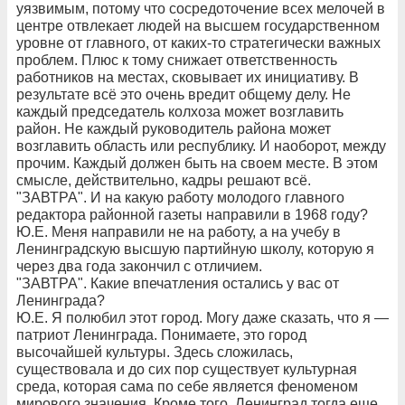
уязвимым, потому что сосредоточение всех мелочей в
центре отвлекает людей на высшем государственном
уровне от главного, от каких-то стратегически важных
проблем. Плюс к тому снижает ответственность
работников на местах, сковывает их инициативу. В
результате всё это очень вредит общему делу. Не
каждый председатель колхоза может возглавить
район. Не каждый руководитель района может
возглавить область или республику. И наоборот, между
прочим. Каждый должен быть на своем месте. В этом
смысле, действительно, кадры решают всё.
"ЗАВТРА". И на какую работу молодого главного
редактора районной газеты направили в 1968 году?
Ю.Е. Меня направили не на работу, а на учебу в
Ленинградскую высшую партийную школу, которую я
через два года закончил с отличием.
"ЗАВТРА". Какие впечатления остались у вас от
Ленинграда?
Ю.Е. Я полюбил этот город. Могу даже сказать, что я —
патриот Ленинграда. Понимаете, это город
высочайшей культуры. Здесь сложилась,
существовала и до сих пор существует культурная
среда, которая сама по себе является феноменом
мирового значения. Кроме того, Ленинград тогда еще