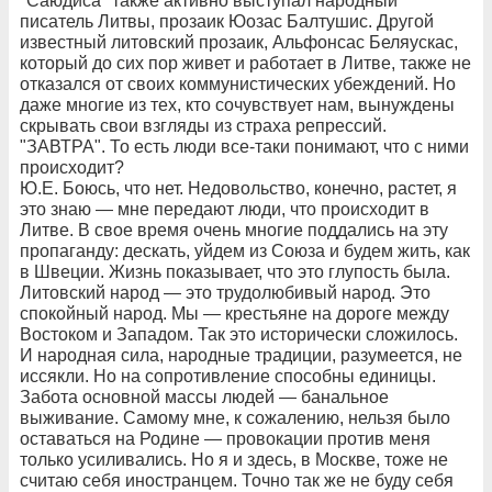
"Саюдиса" также активно выступал народный
писатель Литвы, прозаик Юозас Балтушис. Другой
известный литовский прозаик, Альфонсас Беляускас,
который до сих пор живет и работает в Литве, также не
отказался от своих коммунистических убеждений. Но
даже многие из тех, кто сочувствует нам, вынуждены
скрывать свои взгляды из страха репрессий.
"ЗАВТРА". То есть люди все-таки понимают, что с ними
происходит?
Ю.Е. Боюсь, что нет. Недовольство, конечно, растет, я
это знаю — мне передают люди, что происходит в
Литве. В свое время очень многие поддались на эту
пропаганду: дескать, уйдем из Союза и будем жить, как
в Швеции. Жизнь показывает, что это глупость была.
Литовский народ — это трудолюбивый народ. Это
спокойный народ. Мы — крестьяне на дороге между
Востоком и Западом. Так это исторически сложилось.
И народная сила, народные традиции, разумеется, не
иссякли. Но на сопротивление способны единицы.
Забота основной массы людей — банальное
выживание. Самому мне, к сожалению, нельзя было
оставаться на Родине — провокации против меня
только усиливались. Но я и здесь, в Москве, тоже не
считаю себя иностранцем. Точно так же не буду себя