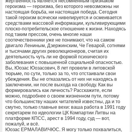
жертвенность является несомненным признаком
героизма — героизма, без которого невозможны ни
настоящая борьба, ни настоящая победа. Сегодня
такой героизм всячески нивелируется и осмеивается
средствами массовой информации, культивирующими
плоско-потребительское отношение к жизни. Находясь
под таким прессом, очень многие наши
соотечественники уже не понимают, что на самом
двигало Лениным, Дзержинским, Че Геварой, сотнями
и тысячами других революционеров, считая их
деятельность чуть ли не формой психического
заболевания с повышенной социальной опасностью.
Вы, Юозас Юозасович, 8 лет провели в литовской
тюрьме, по сути, только за то, что отстаивали свои
убеждения. Вы не отказались от них ни находясь в
заключении, ни после выхода на свободу. Как вы
формировались как личность? Расскажите, если
можно, подробнее о своем жизненном пути, потому
что большинству наших читателей известны, да и то
смутно, только главные вехи: ваша работа в 1991 году
секретарем по идеологии ЦК Компартии Литвы на
платформе КПСС, арест в 1994 году, суд — вот,
пожалуй, и всё.
Юозас ЕРМАЛАВИЧЮС. Я могу только похвалиться,