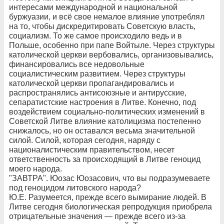
интересами международной и национальной
буржуазии, и всё свое немалое влияние употреблял
на то, чтобы дискредитировать Советскую власть,
социализм. То же самое происходило ведь и в
Польше, особенно при папе Войтыле. Через структуры
католической церкви вербовались, организовывались,
финансировались все недовольные
социалистическим развитием. Через структуры
католической церкви пропагандировались и
распространялись антисоюзные и антирусские,
сепаратистские настроения в Литве. Конечно, под
воздействием социально-политических изменений в
Советской Литве влияние католицизма постепенно
снижалось, но он оставался весьма значительной
силой. Силой, которая сегодня, наряду с
националистическим правительством, несет
ответственность за происходящий в Литве геноцид
моего народа.
"ЗАВТРА". Юозас Юозасович, что вы подразумеваете
под геноцидом литовского народа?
Ю.Е. Разумеется, прежде всего вымирание людей. В
Литве сегодня биологическая репродукция приобрела
отрицательные значения — прежде всего из-за