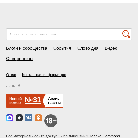
Блоги и сообщества
События
Слово дня
Видео
Спецпроекты
О нас
Контактная информация
День ТВ
№31
Архив
Новый
номер
газеты
Все материалы сайта доступны по лицензии:
Creative Commons