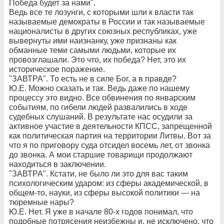
Победа будет за нами".
Ведь все те лозунги, с которыми шли к власти так
называемые демократы в России и так называемые
националисты в других союзных республиках, уже
вывернуты ими наизнанку, уже признаны как
обманные теми самыми людьми, которые их
провозглашали. Это что, их победа? Нет, это их
историческое поражение.
"ЗАВТРА". То есть не в силе Бог, а в правде?
Ю.Е. Можно сказать и так. Ведь даже по нашему
процессу это видно. Все обвинения по январским
событиям, по гибели людей развалились в ходе
судебных слушаний. В результате нас осудили за
активное участие в деятельности КПСС, запрещенной
как политическая партия на территории Литвы. Вот за
что я по приговору суда отсидел восемь лет, от звонка
до звонка. А мои старшие товарищи продолжают
находиться в заключении.
"ЗАВТРА". Кстати, не было ли это для вас таким
психологическим ударом: из сферы академической, в
общем-то, науки, из сферы высокой политики — на
тюремные нары?
Ю.Е. Нет. Я уже в начале 80-х годов понимал, что
подобные потрясения неизбежны и, не исключено, что