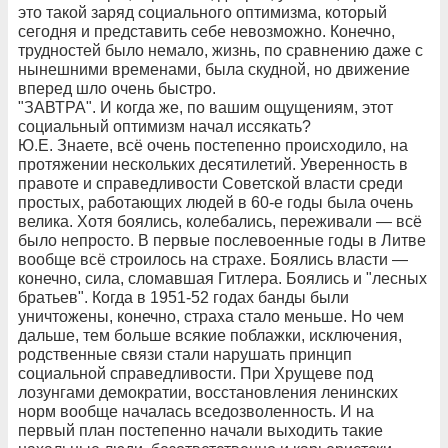
это такой заряд социального оптимизма, который
сегодня и представить себе невозможно. Конечно,
трудностей было немало, жизнь, по сравнению даже с
нынешними временами, была скудной, но движение
вперед шло очень быстро.
"ЗАВТРА". И когда же, по вашим ощущениям, этот
социальный оптимизм начал иссякать?
Ю.Е. Знаете, всё очень постепенно происходило, на
протяжении нескольких десятилетий. Уверенность в
правоте и справедливости Советской власти среди
простых, работающих людей в 60-е годы была очень
велика. Хотя боялись, колебались, переживали — всё
было непросто. В первые послевоенные годы в Литве
вообще всё строилось на страхе. Боялись власти —
конечно, сила, сломавшая Гитлера. Боялись и "лесных
братьев". Когда в 1951-52 годах банды были
уничтожены, конечно, страха стало меньше. Но чем
дальше, тем больше всякие поблажки, исключения,
родственные связи стали нарушать принцип
социальной справедливости. При Хрущеве под
лозунгами демократии, восстановления ленинских
норм вообще началась вседозволенность. И на
первый план постепенно начали выходить такие