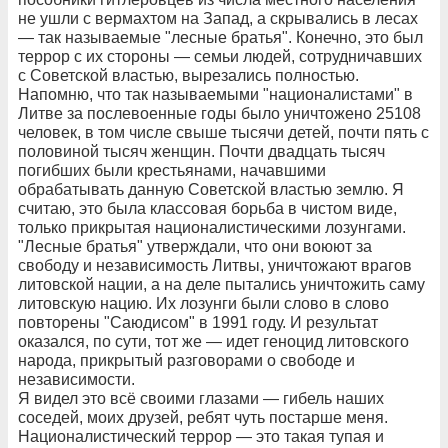
не ушли с вермахтом на Запад, а скрывались в лесах
— так называемые "лесные братья". Конечно, это был
террор с их стороны — семьи людей, сотрудничавших
с Советской властью, вырезались полностью.
Напомню, что так называемыми "националистами" в
Литве за послевоенные годы было уничтожено 25108
человек, в том числе свыше тысячи детей, почти пять с
половиной тысяч женщин. Почти двадцать тысяч
погибших были крестьянами, начавшими
обрабатывать данную Советской властью землю. Я
считаю, это была классовая борьба в чистом виде,
только прикрытая националистическими лозунгами.
"Лесные братья" утверждали, что они воюют за
свободу и независимость Литвы, уничтожают врагов
литовской нации, а на деле пытались уничтожить саму
литовскую нацию. Их лозунги были слово в слово
повторены "Саюдисом" в 1991 году. И результат
оказался, по сути, тот же — идет геноцид литовского
народа, прикрытый разговорами о свободе и
независимости.
Я видел это всё своими глазами — гибель наших
соседей, моих друзей, ребят чуть постарше меня.
Националистический террор — это такая тупая и