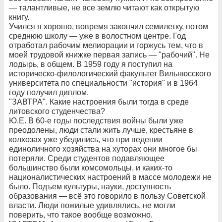
— талантливые, не все землю читают как открытую
книгу.
Учился я хорошо, вовремя закончил семилетку, потом
среднюю школу — уже в волостном центре. Год
отработал рабочим мелиорации и горжусь тем, что в
моей трудовой книжке первая запись — "рабочий". Не
лодырь, в общем. В 1959 году я поступил на
историческо-филологический факультет Вильнюсского
университета по специальности "история" и в 1964
году получил диплом.
"ЗАВТРА". Какие настроения были тогда в среде
литовского студенчества?
Ю.Е. В 60-е годы последствия войны были уже
преодолены, люди стали жить лучше, крестьяне в
колхозах уже убедились, что при ведении
единоличного хозяйства на хуторах они многое бы
потеряли. Среди студентов подавляющее
большинство были комсомольцы, и каких-то
националистических настроений в массе молодежи не
было. Подъем культуры, науки, доступность
образования — всё это говорило в пользу Советской
власти. Люди пожилые удивлялись, не могли
поверить, что такое вообще возможно.