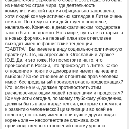
из немногих стран мира, где деятельность
коммунистической партии официально запрещена,
хотя людей коммунистических взглядов в Литве очень
немало. Поэтому партия действует в подполье,
нелегально. Конечно, в демократическом государстве
такого быть не должно. Но в мире, пусть не в старых, а
в новых формах, на первый план все отчетливее
выходят именно фашистские тенденции.
"ЗАВТРА". Вы имеете в виду социально-политическую
практику США, их агрессию в Югославии и Ираке?
Ю.Е. Да, и это тоже. Но посмотрите на то, что
происходит в России, что происходит в Литве. Какое
отношение к понятию демократии имеют нынешние
выборы? Какое отношение к понятию прав человека
имеет беспредельный произвол власть предержащих?
Кто, если не мы, должен противостоять этим
расчеловечивающим людей тенденциям и процессам?
Коммунисты сегодня, по моему глубокому убеждению,
должны быть в авангарде тех сил, которые стремятся
к развитию человеческой цивилизации во всей ее
полноте, поскольку именно они лучше других видят
корень зла — несоответствие сложившихся
производственных отношений новому уровню