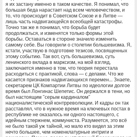
я их застану именно в таком качестве. Я понимал, что
большая беда нарастает над всем человечеством, и
то, что происходит в Советском Союзе и в Литве —
лишь часть надвигающейся всеобщей катастрофы.
Точно так же я понимал, что борьба будет
продолжаться, и изменятся только формы этой
борьбы. Оставаться в стороне значило изменить
самому себе. Вы говорили о столетии большевизма. Я,
кстати, участвую в подготовке тезисов, посвященных
этому событию. Так вот, суть большевизма, суть
ленинского вклада в марксизм, на мой взгляд,
заключается именно в том, что теория перестала
расходиться с практикой, слова — с делами. Что же
касается признаков надвигающихся перемен... Знаете,
секретарем ЦК Компартии Литвы по идеологии долгое
время был Лонгинас Шепетис. Он держался в тени, но
был настоящим "серым кардиналом"
националистической контрреволюции. И кадры он так
расставлял, что в нужное время на ключевых постах в
республике не оказалось ни одного настоящего, с
идейным стержнем, коммуниста. Разумеется, это всё
не было такой уж тайной, но мало кто видел за этим
нечто большее, чем номенклатурные интриги и