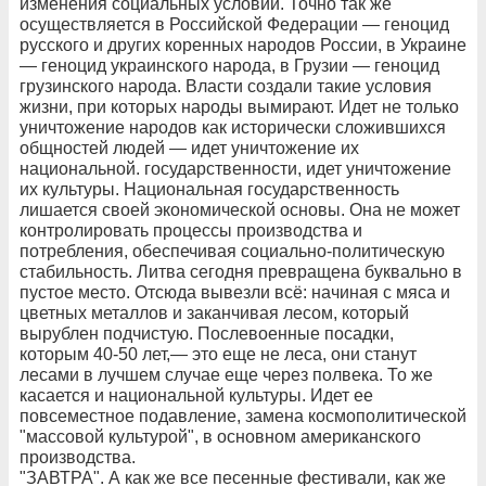
изменения социальных условий. Точно так же
осуществляется в Российской Федерации — геноцид
русского и других коренных народов России, в Украине
— геноцид украинского народа, в Грузии — геноцид
грузинского народа. Власти создали такие условия
жизни, при которых народы вымирают. Идет не только
уничтожение народов как исторически сложившихся
общностей людей — идет уничтожение их
национальной. государственности, идет уничтожение
их культуры. Национальная государственность
лишается своей экономической основы. Она не может
контролировать процессы производства и
потребления, обеспечивая социально-политическую
стабильность. Литва сегодня превращена буквально в
пустое место. Отсюда вывезли всё: начиная с мяса и
цветных металлов и заканчивая лесом, который
вырублен подчистую. Послевоенные посадки,
которым 40-50 лет,— это еще не леса, они станут
лесами в лучшем случае еще через полвека. То же
касается и национальной культуры. Идет ее
повсеместное подавление, замена космополитической
"массовой культурой", в основном американского
производства.
"ЗАВТРА". А как же все песенные фестивали, как же