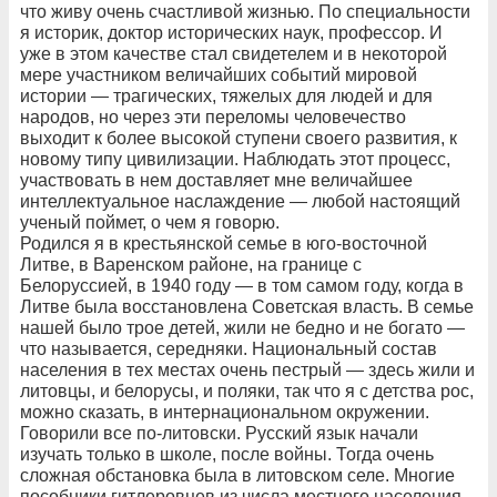
что живу очень счастливой жизнью. По специальности
я историк, доктор исторических наук, профессор. И
уже в этом качестве стал свидетелем и в некоторой
мере участником величайших событий мировой
истории — трагических, тяжелых для людей и для
народов, но через эти переломы человечество
выходит к более высокой ступени своего развития, к
новому типу цивилизации. Наблюдать этот процесс,
участвовать в нем доставляет мне величайшее
интеллектуальное наслаждение — любой настоящий
ученый поймет, о чем я говорю.
Родился я в крестьянской семье в юго-восточной
Литве, в Варенском районе, на границе с
Белоруссией, в 1940 году — в том самом году, когда в
Литве была восстановлена Советская власть. В семье
нашей было трое детей, жили не бедно и не богато —
что называется, середняки. Национальный состав
населения в тех местах очень пестрый — здесь жили и
литовцы, и белорусы, и поляки, так что я с детства рос,
можно сказать, в интернациональном окружении.
Говорили все по-литовски. Русский язык начали
изучать только в школе, после войны. Тогда очень
сложная обстановка была в литовском селе. Многие
пособники гитлеровцев из числа местного населения