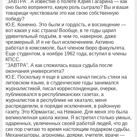
"ЗАВТРА". А известие о полете Юрия Гагарина — как
оно было вопринято, какую роль сыграло? Вы и ваши
товарищи чувствовали это как свою собственную
победу?
Ю.Е. Конечно. Это были и гордость, и восхищение —
вот какая у нас страна! Вообще, в те годы царил
удивительный подъём, в чем-то, наверное, даже
чрезмерный. И я не был исключением. Активно
работал в комсомоле, был членом бюро факультета.
Еще студентом, в ноябре 1962 года, вступил в члены
КПСС.
"ЗАВТРА". А как сложилась ваша судьба после
окончания университета?
Ю.Е. Поскольку я еще в школе начал писать стихи на
литовском языке, в студенческие годы занимался
журналистикой, писал корреспонденции, очерки,
публиковался в республиканских газетах, а
журналистов в республике не хватало, меня
распределили, в порядке исключения, в районную
газету. Это Юрмантас, на Немане. Для меня это была
великолепная школа жизни. Я встретил столько умных,
одаренных, увлеченных своей работой людей, что до
сих пор считаю то время настоящим подарком судьбы.
Механизаторы, агрономы, доярки, учителя, врачи —