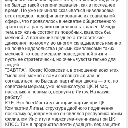
не был до такой степени развален, как в последнее
время. Но уже начинала сказываться нивелировка
всех городов, недофинансирование их социальной
сферы, что проявлялось в нехватке общественного
транспорта, растущих очередях и так далее. Между
тем, вся жизнь состоит из подобных, казалось бы,
мелочей. И возникшие позднее антисоветские
движения, по-моему, во многом складывались именно
на почве недовольства целыми комплексами таких
мелочей, которые мешали повседневной жизни —
пусть не стратегически, но очень чувствительно для
людей.
"ЗАВТРА". Юозас Юозасович, в отношении всех этих
"мелочей" можно с вами соглашаться или не
соглашаться, но Высшая партийная школа — это, по
советским меркам, уже номенклатура ЦК. И вас,
насколько я понимаю, вернули в Литву. На какую
работу?
Ю.Е. Это был Институт истории партии при ЦК
Компартии Литвы, структура двойного подчинения,
поскольку одновременно он являлся республиканским
филиалом Института марксизма-ленинизма при ЦК
КПСС. Там я проработал почти двадцать лет, защитил