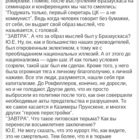
рокировки. Помню, после выступлений Бразаускаса на
семинарах и конференциях мы часто смеялись:
"Подумать только, первый секретарь ЦК — а не
коммунист". Ведь когда человек говорит без бумажки,
от себя, он выдает свой образ мыслей, что
называется, с головой.
"ЗАВТРА". А что за образ мыслей был у Бразаускаса?
Ю.Е. Ну, он, как и большинство наших руководителей,
был откровенным эклектиком, к тому же с
преобладанием национальных иллюзий. А от этого до
национализма — один шаг. И как только условия
созрели, такой шаг был им сделан. Кроме того, у него
была огромная тяга к личному благополучию, к личной
наживе. Все эти люди, разумеется, нашли себя при
капитализме. До Рокфеллеров, конечно, не доросли,
но и не голодают. Другое дело, что их просто
выбросили из политики после того, как они совершили
необходимые акты предательства и разрушения. То
же самое касается и Казимеры Прунскене, и многих
других "героев перестройки".
"ЗАВТРА". Что такое литовская тюрьма? Как вы
перенесли восьмилетнее заключение?
Ю.Е. Не могу сказать, что это курорт. Но, как видите,
это не смертельно. Тем более, что я в тюрьме