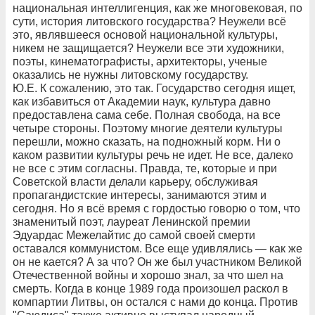
национальная интеллигенция, как же многовековая, по
сути, история литовского государства? Неужели всё
это, являвшееся основой национальной культуры,
никем не защищается? Неужели все эти художники,
поэты, кинематографисты, архитекторы, ученые
оказались не нужны литовскому государству.
Ю.Е. К сожалению, это так. Государство сегодня ищет,
как избавиться от Академии наук, культура давно
предоставлена сама себе. Полная свобода, на все
четыре стороны. Поэтому многие деятели культуры
перешли, можно сказать, на подножный корм. Ни о
каком развитии культуры речь не идет. Не все, далеко
не все с этим согласны. Правда, те, которые и при
Советской власти делали карьеру, обслуживая
пропагандистские интересы, занимаются этим и
сегодня. Но я всё время с гордостью говорю о том, что
знаменитый поэт, лауреат Ленинской премии
Эдуардас Межелайтис до самой своей смерти
оставался коммунистом. Все еще удивлялись — как же
он не кается? А за что? Он же был участником Великой
Отечественной войны и хорошо знал, за что шел на
смерть. Когда в конце 1989 года произошел раскол в
компартии Литвы, он остался с нами до конца. Против