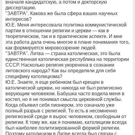
вначале кандидатскую, а потом и докторскую
диссертацию.
"ЗАВТРА". Какова же была сфера ваших научных
интересов?
Ю.Е. Меня интересовала политика коммунистической
партии в отношении религии и церкви — как в
теоретическом, так и в практическом аспекте. И мне
эта работа дала очень многое в плане понимания того,
как формируется мировоззрение людей.
"ЗАВТРА". Литва — страна католическая, это была
единственная католическая республика на территории
СССР. Насколько религия укоренена в сознании
литовского народа? Как вы определяли для себя
специфику католицизма?
Ю.Е. Знаете, я еще ребенком был крещен в
католической церкви, но никогда не был религиозно
верующим человеком. Бабушка часто водила меня в
костел, но я не понимал смысла церковной службы.
Когда объявил себя пионером, это означало уже
полный разрыв с религией. То есть в несомненно
религиозной среде я вырос человеком, свободным от
религии. К тому же, как я понимаю, католицизм всегда
был наиболее политизированной формой религии.
Поэтому католицизм в Литве всегда был связан с