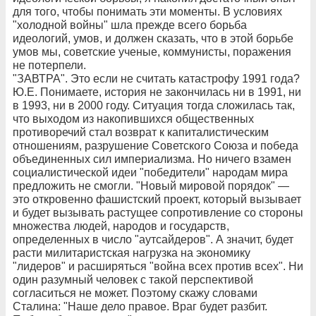
для того, чтобы понимать эти моменты. В условиях
"холодной войны" шла прежде всего борьба
идеологий, умов, и должен сказать, что в этой борьбе
умов мы, советские ученые, коммунисты, поражения
не потерпели.
"ЗАВТРА". Это если не считать катастрофу 1991 года?
Ю.Е. Понимаете, история не закончилась ни в 1991, ни
в 1993, ни в 2000 году. Ситуация тогда сложилась так,
что выходом из накопившихся общественных
противоречий стал возврат к капиталистическим
отношениям, разрушение Советского Союза и победа
объединенных сил империализма. Но ничего взамен
социалистической идеи "победители" народам мира
предложить не смогли. "Новый мировой порядок" —
это откровенно фашистский проект, который вызывает
и будет вызывать растущее сопротивление со стороны
множества людей, народов и государств,
определенных в число "аутсайдеров". А значит, будет
расти милитаристская нагрузка на экономику
"лидеров" и расширяться "война всех против всех". Ни
один разумный человек с такой перспективой
согласиться не может. Поэтому скажу словами
Сталина: "Наше дело правое. Враг будет разбит.