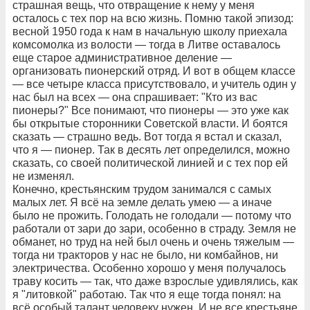
страшная вещь, что отвращение к нему у меня
осталось с тех пор на всю жизнь. Помню такой эпизод:
весной 1950 года к нам в начальную школу приехала
комсомолка из волости — тогда в Литве оставалось
еще старое административное деление —
организовать пионерский отряд. И вот в общем классе
— все четыре класса присутствовало, и учитель один у
нас был на всех — она спрашивает: "Кто из вас
пионеры?" Все понимают, что пионеры — это уже как
бы открытые сторонники Советской власти. И боятся
сказать — страшно ведь. Вот тогда я встал и сказал,
что я — пионер. Так в десять лет определился, можно
сказать, со своей политической линией и с тех пор ей
не изменял.
Конечно, крестьянским трудом занимался с самых
малых лет. Я всё на земле делать умею — а иначе
было не прожить. Голодать не голодали — потому что
работали от зари до зари, особенно в страду. Земля не
обманет, но труд на ней был очень и очень тяжелым —
тогда ни тракторов у нас не было, ни комбайнов, ни
электричества. Особенно хорошо у меня получалось
траву косить — так, что даже взрослые удивлялись, как
я "литовкой" работаю. Так что я еще тогда понял: на
всё особый талант человеку нужен. И не все крестьяне