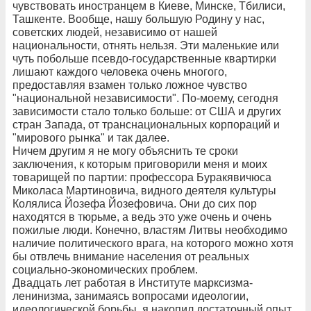
чувствовать иностранцем в Киеве, Минске, Тбилиси,
Ташкенте. Вообще, нашу большую Родину у нас,
советских людей, независимо от нашей
национальности, отнять нельзя. Эти маленькие или
чуть побольше псевдо-государственные квартирки
лишают каждого человека очень многого,
предоставляя взамен только ложное чувство
"национальной независимости". По-моему, сегодня
зависимости стало только больше: от США и других
стран Запада, от транснациональных корпораций и
"мирового рынка" и так далее.
Ничем другим я не могу объяснить те сроки
заключения, к которым приговорили меня и моих
товарищей по партии: профессора Буракявичюса
Миколаса Мартиновича, видного деятеля культуры
Колялиса Йозефа Йозефовича. Они до сих пор
находятся в тюрьме, а ведь это уже очень и очень
пожилые люди. Конечно, властям Литвы необходимо
наличие политического врага, на которого можно хотя
бы отвлечь внимание населения от реальных
социально-экономических проблем.
Двадцать лет работая в Институте марксизма-
ленинизма, занимаясь вопросами идеологии,
идеологической борьбы, я накопил достаточный опыт