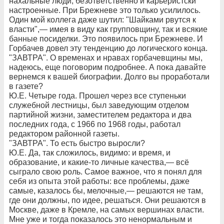
нахальные люди, безответственно и карьеристски
настроенные. При Брежневе это только усилилось.
Один мой коллега даже шутил: "Шайками рвутся к
власти",— имея в виду как групповщину, так и всякие
банные посиделки. Это появилось при Брежневе. И
Горбачев довел эту тенденцию до логического конца.
"ЗАВТРА". О временах и нравах горбачевщины мы,
надеюсь, еще поговорим подробнее. А пока давайте
вернемся к вашей биографии. Долго вы проработали
в газете?
Ю.Е. Четыре года. Прошел через все ступеньки
служебной лестницы, был заведующим отделом
партийной жизни, заместителем редактора и два
последних года, с 1966 по 1968 годы, работал
редактором районной газеты.
"ЗАВТРА". То есть быстро выросли?
Ю.Е. Да, так сложилось, видимо: и время, и
образование, и какие-то личные качества,— всё
сыграло свою роль. Самое важное, что я понял для
себя из опыта этой работы: все проблемы, даже
самые, казалось бы, мелочные,— решаются не там,
где они должны, по идее, решаться. Они решаются в
Москве, даже в Кремле, на самых вершинах власти.
Мне уже и тогда показалось это ненормальным и