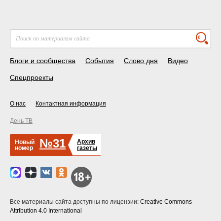
Блоги и сообщества
События
Слово дня
Видео
Спецпроекты
О нас
Контактная информация
День ТВ
№31
Архив
Новый
номер
газеты
Все материалы сайта доступны по лицензии:
Creative Commons
Attribution 4.0 International