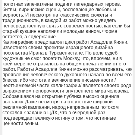
полотнах запечатлены подвиги легендарных героев,
битвы, лирические сцены, воспевающие любовь и
верность. И несмотря на классические сюжеты и
традиционность, в каждой из работ можно увидеть
непосредственную связь с современностью, как если бы
старый кувшин наполнили молодым вином. Форма
остается, а содержание…
Каллиграфию представлял цикл работ Асадолла Кияни,
известного своим проектом изразцового дизайна
посольства Ирана в Туркменистане. По воле судеб
художник не смог посетить Москву, что, впрочем, ни в
коей мере не отразилось на общем впечатлении от его
работ. Работы Асадолла Кияни можно рассматривать, как
проявление человеческого духовного начала во всем его
блеске, ибо чистота и великолепие письменности /
неотъемлемой части каллиграфии/ является своего рода
выражением непорочности внутреннего мира человека.
Собравшаяся на открытие публика высоко оценила
выставку. Даже несмотря на отсутствие широкой
рекламной кампании, народ непрерывным потоком
стекался к заданию ЦДХ, что в очередной раз
подтверждает великую истину о том, что истинные
ценности вечны.