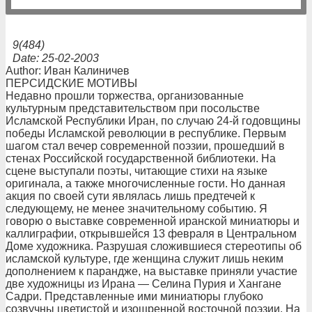
9(484)
Date: 25-02-2003
Author: Иван Калиничев
ПЕРСИДСКИЕ МОТИВЫ
Недавно прошли торжества, организованные
культурным представительством при посольстве
Исламской Республики Иран, по случаю 24-й годовщины
победы Исламской революции в республике. Первым
шагом стал вечер современной поэзии, прошедший в
стенах Российской государственной библиотеки. На
сцене выступали поэты, читающие стихи на языке
оригинала, а также многочисленные гости. Но данная
акция по своей сути являлась лишь предтечей к
следующему, не менее значительному событию. Я
говорю о выставке современной иранской миниатюры и
каллиграфии, открывшейся 13 февраля в Центральном
Доме художника. Разрушая сложившиеся стереотипы об
исламской культуре, где женщина служит лишь неким
дополнением к парандже, на выставке приняли участие
две художницы из Ирана — Селина Пурия и Хангане
Садри. Представленные ими миниатюры глубоко
созвучны цветистой и изощренной восточной поэзии. На