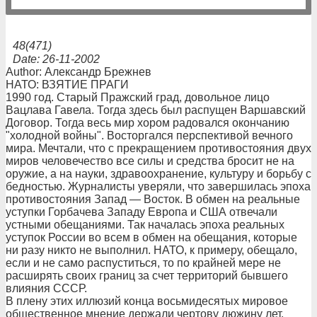
48(471)
Date: 26-11-2002
Author: Александр Брежнев
НАТО: ВЗЯТИЕ ПРАГИ
1990 год. Старый Пражский град, довольное лицо
Вацлава Гавела. Тогда здесь был распущен Варшавский
Договор. Тогда весь мир хором радовался окончанию
"холодной войны". Восторгался перспективой вечного
мира. Мечтали, что с прекращением противостояния двух
миров человечество все силы и средства бросит не на
оружие, а на науки, здравоохранение, культуру и борьбу с
бедностью. Журналисты уверяли, что завершилась эпоха
противостояния Запад — Восток. В обмен на реальные
уступки Горбачева Западу Европа и США отвечали
устными обещаниями. Так началась эпоха реальных
уступок России во всем в обмен на обещания, которые
ни разу никто не выполнил. НАТО, к примеру, обещало,
если и не само распуститься, то по крайней мере не
расширять своих границ за счет территорий бывшего
влияния СССР.
В плену этих иллюзий конца восьмидесятых мировое
общественное мнение держали чертову дюжину лет.