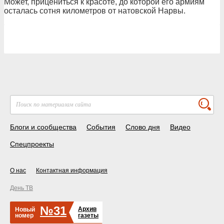
Может, прицениться к красоте, до которой его армиям
осталась сотня километров от натовской Нарвы.
Блоги и сообщества
События
Слово дня
Видео
Спецпроекты
О нас
Контактная информация
День ТВ
№31
Архив
Новый
номер
газеты