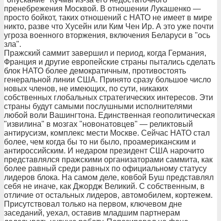
пренебрежения Москвой. В отношении Лукашенко —
просто бойкот, таких отношений с НАТО не имеет в мире
никто, разве что Хусейн или Ким Чен Ир. А это уже почти
угроза военного вторжения, включения Беларуси в "ось
зла".
Пражский саммит завершил и период, когда Германия,
Франция и другие европейские страны пытались сделать
блок НАТО более демократичным, противостоять
генеральной линии США. Принято сразу большое число
новых членов, не имеющих, по сути, никаких
собственных глобальных стратегических интересов. Эти
страны будут самыми послушными исполнителями
любой воли Вашингтона. Единственная геополитическая
"извилина" в мозгах "новонатовцев" — реликтовый
антирусизм, комплекс мести Москве. Сейчас НАТО стал
более, чем когда бы то ни было, проамериканским и
антироссийским. И недаром президент США нарочито
представлялся пражскими организаторами саммита, как
более равный среди равных по официальному статусу
лидеров блока. На самом деле, ковбой Буш представлял
себя не иначе, как Джордж Великий. С собственным, в
отличие от остальных лидеров, автомобилем, кортежем.
Присутствовал только на первом, ключевом дне
заседаний, уехал, оставив младшим партнерам