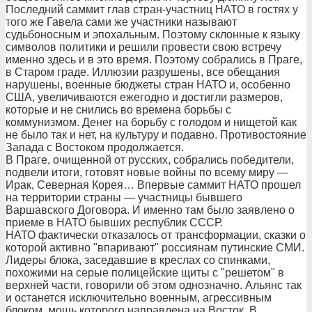
Последний саммит глав стран-участниц НАТО в гостях у
того же Гавела сами же участники называют
судьбоносным и эпохальным. Поэтому склонные к языку
символов политики и решили провести свою встречу
именно здесь и в это время. Поэтому собрались в Праге,
в Старом граде. Иллюзии разрушены, все обещания
нарушены, военные бюджеты стран НАТО и, особенно
США, увеличиваются ежегодно и достигли размеров,
которые и не снились во времена борьбы с
коммунизмом. Денег на борьбу с голодом и нищетой как
не было так и нет, на культуру и подавно. Противостояние
Запада с Востоком продолжается.
В Праге, очищенной от русских, собрались победители,
подвели итоги, готовят новые войны по всему миру —
Ирак, Северная Корея… Впервые саммит НАТО прошел
на территории страны — участницы бывшего
Варшавского Договора. И именно там было заявлено о
приеме в НАТО бывших республик СССР.
НАТО фактически отказалось от трансформации, сказки о
которой активно "впаривают" россиянам путинские СМИ.
Лидеры блока, заседавшие в креслах со спинками,
похожими на серые полицейские щиты с "решетом" в
верхней части, говорили об этом однозначно. Альянс так
и останется исключительно военным, агрессивным
блоком, мощь которого направлена на Восток. В