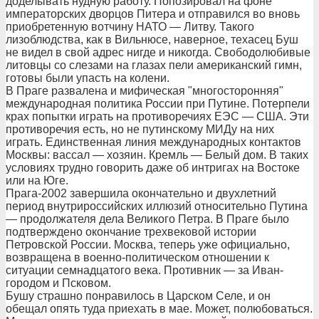
доделывать нудную работу. Попозировал на фоне
императорских дворцов Питера и отправился во вновь
приобретенную вотчину НАТО — Литву. Такого
лизоблюдства, как в Вильнюсе, наверное, техасец Буш
не видел в свой адрес нигде и никогда. Свободолюбивые
литовцы со слезами на глазах пели американский гимн,
готовы были упасть на колени.
В Праге развалена и мифическая "многосторонняя"
международная политика России при Путине. Потерпели
крах попытки играть на противоречиях ЕЭС — США. Эти
противоречия есть, но не путинскому МИДу на них
играть. Единственная линия международных контактов
Москвы: вассал — хозяин. Кремль — Белый дом. В таких
условиях трудно говорить даже об интригах на Востоке
или на Юге.
Прага-2002 завершила окончательно и двухлетний
период внутрироссийских иллюзий относительно Путина
— продолжателя дела Великого Петра. В Праге было
подтверждено окончание трехвековой истории
Петровской России. Москва, теперь уже официально,
возвращена в военно-политическом отношении к
ситуации семнадцатого века. Противник — за Иван-
городом и Псковом.
Бушу страшно понравилось в Царском Селе, и он
обещал опять туда приехать в мае. Может, полюбоваться.