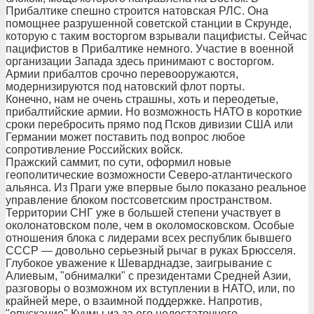
Прибалтике спешно строится натовская РЛС. Она
помощнее разрушенной советской станции в Скрунде,
которую с таким восторгом взрывали пацифисты. Сейчас
пацифистов в Прибалтике немного. Участие в военной
организации Запада здесь принимают с восторгом.
Армии прибалтов срочно перевооружаются,
модернизируются под натовский флот порты.
Конечно, нам не очень страшны, хоть и переодетые,
прибалтийские армии. Но возможность НАТО в короткие
сроки перебросить прямо под Псков дивизии США или
Германии может поставить под вопрос любое
сопротивление Российских войск.
Пражский саммит, по сути, оформил новые
геополитические возможности Северо-атлантического
альянса. Из Праги уже впервые было показано реальное
управление блоком постсоветским пространством.
Территории СНГ уже в большей степени участвует в
околонатовском поле, чем в околомосковском. Особые
отношения блока с лидерами всех республик бывшего
СССР — довольно серьезный рычаг в руках Брюсселя.
Глубокое уважение к Шеварднадзе, заигрывание с
Алиевым, "обнималки" с президентами Средней Азии,
разговоры о возможном их вступлении в НАТО, или, по
крайней мере, о взаимной поддержке. Напротив,
"опускание" Кучмы из-за его недостаточного