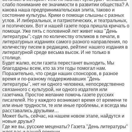
слабо понимание ее значимости в развитии общества? А
какова наша предпринимательская элита, таково и
состояние культуры. Крики о помощи слышны с разных
углов. И либеральных, и патриотических, и театральных,
и поэтических. Вот и нашей газете пора пришла кричать о
помощи. Уже пять с половиной лет живет наш "День
литературы"; судя по количеству откликов в печати, в
литературных изданиях самого разного направления, по
количеству писем в редакцию, рейтинг нашего издания в
литературной среде весьма высок. И не только в
столице.
Будет жалко, если газета перестанет выходить. Мы
благодарны всем, кто за эти годы помогал нам.
Поразительно, что среди наших спонсоров, в разное
время и по-разному поддерживавших "День
литературы", нет ни одного человека, непосредственно
связанного с культурой, ни одного издателя или
газетчика. Простое желание помочь газете русских
писателей. Но у каждого возникают время от времени те
или иные трудности, те или иные проблемы, и всегда мы
расставались друзьями…
Может быть, сейчас, на нашем новом этапе, найдутся и
новые друзья?
Где же вы, русские меценаты? Газета "День литературы"
ждет вас и вашей помощи…