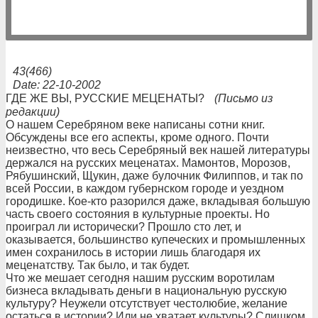
43(466)
Date: 22-10-2002
ГДЕ ЖЕ ВЫ, РУССКИЕ МЕЦЕНАТЫ?
(Письмо из
редакции)
О нашем Серебряном веке написаны сотни книг.
Обсуждены все его аспекты, кроме одного. Почти
неизвестно, что весь Серебряный век нашей литературы
держался на русских меценатах. Мамонтов, Морозов,
Рябушинский, Щукин, даже булочник Филиппов, и так по
всей России, в каждом губернском городе и уездном
городишке. Кое-кто разорился даже, вкладывая большую
часть своего состояния в культурные проекты. Но
проиграл ли исторически? Прошло сто лет, и
оказывается, большинство купеческих и промышленных
имен сохранилось в истории лишь благодаря их
меценатству. Так было, и так будет.
Что же мешает сегодня нашим русским воротилам
бизнеса вкладывать деньги в национальную русскую
культуру? Неужели отсутствует честолюбие, желание
остаться в истории? Или не хватает культуры? Слишком