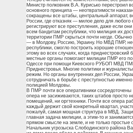
Министр полковник В.А. Курисько перестроил 
основного принципа — неотвратимости наказан
сокращены все штабы, центральный аппарат, в
России, где отказняк — милое дело для любого
регистрируют все преступления, даже если они 
всем бандитам республики, что милиция их дост
территории ПМР скрыться почти негде. Обычно 
— в Молдову, Россию, Украину. Но МВД ПМР, не
республики, смогло построить хорошие отноше
этому во всех случаях, когда приднестровский 
местные органы помогают милиции ПМР его пой
Одессе при помощи Киевского РУБОП МВД ПМР 
Приднестровья. Многие политики и журналист
режим. Но органы внутренних дел России, Укр
сотрудничать в борьбе с преступностью именно
полицией Молдовы.
В ПМР почти все оперативники сосредоточены на
опера не засиживаются, таких штабов просто н
помещений, ни оргтехники. Почти все опера ра
каждый держит свой конкретный квартал, участо
пожалуй, самая мощная структура в МВД. Защи
главная задача милиции, а этим-то и занимаетс
прямом смысле на земле, и не только простые о
Начальник угрозыска Слободинского района В