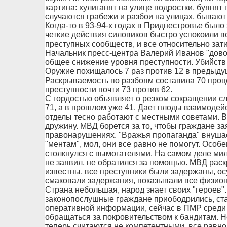
картина: хулиганят на улице подростки, буянят 
случаются грабежи и разбои на улицах, бывают
Когда-то в 93-94-х годах в Приднестровье было
четкие действия силовиков быстро успокоили в
преступных сообществ, и все относительно зати
Начальник пресс-центра Валерий Иванов "довод
общее снижение уровня преступности. Убийств
Оружие похищалось 7 раз против 12 в предыду
Раскрываемость по разбоям составила 70 проц
преступности почти 73 против 62.
С гордостью объявляет о резком сокращении сл
71, а в прошлом уже 41. Дает плоды взаимодей
отделы тесно работают с местными советами. 
дружину. МВД борется за то, чтобы граждане з
правонарушениях. "Вражья пропаганда" внушае
"ментам", мол, они все равно не помогут. Особе
столкнулся с вымогателями. На самом деле мили
не заявил, не обратился за помощью. МВД раск
известны, все преступники были задержаны, 
смаковали задержания, показывали все физион
Страна небольшая, народ знает своих "героев".
законопослушные граждане приободрились, ст
оперативной информации, сейчас в ПМР среди 
обращаться за покровительством к бандитам. Н
теперь считаются не компетентными, все равн