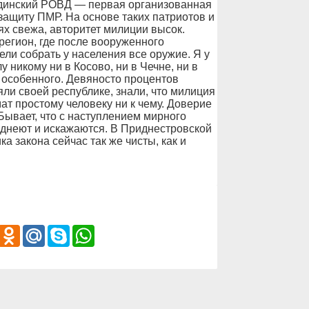
одинский РОВД — первая организованная
защиту ПМР. На основе таких патриотов и
х свежа, авторитет милиции высок.
егион, где после вооруженного
ли собрать у населения все оружие. Я у
у никому ни в Косово, ни в Чечне, ни в
 особенного. Девяносто процентов
ли своей республике, знали, что милиция
ат простому человеку ни к чему. Доверие
Бывает, что с наступлением мирного
днеют и искажаются. В Приднестровской
ка закона сейчас так же чисты, как и
iber
Odnoklassniki
Mail.Ru
Skype
WhatsApp