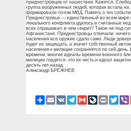
приднестровцев от нашествия. Кажется, Слоб
группа вооруженных людей, которая встала на 
формировали потом МВД. Память о тех события
Приднестровье — единственный во всем мире р
локального конфликта удалось в считанные неде
всех спрашивал: в чем секрет? Такое не под сил
Афганистане. Приднестровцы отвечали: ничего
населения все оружие сдало само. Люди доверя
будет их защищать, а значит собственный автом
населения к милиции сохраняется по сей день. 
времени, многие идеалы времени военного бле
милиции гордятся, что их честь и идеал защитни
десять лет назад.
Александр БРЕЖНЕВ
Ресурс
Email
VK
Telegram
Gmail
LiveJournal
Print
Twitter
V