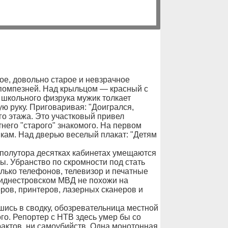
е, довольно старое и невзрачное
помпезней. Над крыльцом — красный с
 школьного физрука мужик толкает
ую руку. Приговаривая: "Доигрался,
го этажа. Это участковый привел
него "старого" знакомого. На первом
кам. Над дверью веселый плакат: "Детям
 полутора десятках кабинетах умещаются
. Убранство по скромности под стать
олько телефонов, телевизор и печатные
риднестровском МВД не похожи на
ров, принтеров, лазерных сканеров и
шись в сводку, обозревательница местной
о. Репортер с НТВ здесь умер бы со
ерактов, ни самоубийств. Одна монотонная