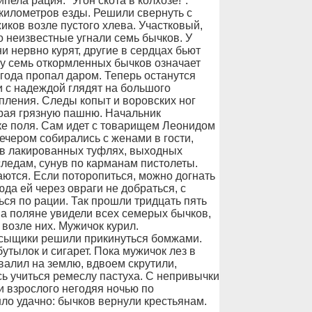
ела рация: "Угон скота в колхозе!".
у километров езды. Решили свернуть с
жиков возле пустого хлева. Участковый,
 неизвестные угнали семь бычков. У
и нервно курят, другие в сердцах бьют
азу семь откормленных бычков означает
 года пропал даром. Теперь останутся
и с надеждой глядят на большого
пления. Следы копыт и воровских ног
края грязную пашню. Начальник
ке поля. Сам идет с товарищем Леонидом
чером собирались с женами в гости,
 в лакированных туфлях, выходных
 следам, сунув по карманам пистолеты.
ются. Если поторопиться, можно догнать
да ей через овраги не добраться, с
ся по рации. Так прошли тридцать пять
 на поляне увидели всех семерых бычков,
возле них. Мужичок курил.
 сыщики решили прикинуться бомжами.
утылок и сигарет. Пока мужичок лез в
свалил на землю, вдвоем скрутили,
ь учиться ремеслу пастуха. С непривычки
и взрослого негодяя ночью по
ло удачно: бычков вернули крестьянам.