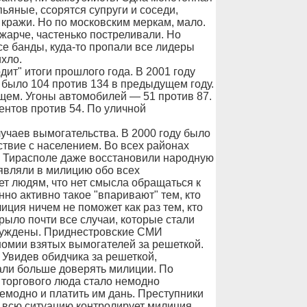
пьяные, ссорятся супруги и соседи,
 кражи. Но по московским меркам, мало.
 жарче, частенько постреливали. Но
се банды, куда-то пропали все лидеры
хло.
ит" итоги прошлого года. В 2001 году
 было 104 против 134 в предыдущем году.
щем. Угоны автомобилей — 51 против 87.
ентов против 54. По уличной
учаев вымогательства. В 2000 году было
ствие с населением. Во всех районах
В Тирасполе даже восстановили народную
аявляли в милицию обо всех
т людям, что нет смысла обращаться к
нно активно такое "впаривают" тем, кто
ция ничем не поможет как раз тем, кто
рыло почти все случаи, которые стали
осуждены. Приднестровские СМИ
омии взятых вымогателей за решеткой.
 Увидев обидчика за решеткой,
али больше доверять милиции. По
торгового люда стало немодно
емодно и платить им дань. Преступники
о всю ситуацию контролирует милиция…