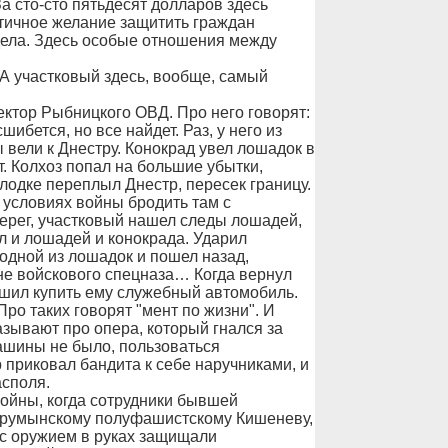
За сто-сто пятьдесят долларов здесь
тичное желание защитить граждан
дела. Здесь особые отношения между
А участковый здесь, вообще, самый
ктор Рыбницкого ОВД. Про него говорят:
шибется, но все найдет. Раз, у него из
 вели к Днестру. Конокрад увел лошадок в
. Колхоз попал на большие убытки,
 лодке переплыл Днестр, пересек границу.
 условиях войны бродить там с
ерег, участковый нашел следы лошадей,
л и лошадей и конокрада. Ударил
 одной из лошадок и пошел назад,
не войскового спецназа… Когда вернул
ешил купить ему служебный автомобиль.
ро таких говорят "мент по жизни". И
азывают про опера, который гнался за
ашины не было, пользоваться
приковал бандита к себе наручниками, и
асполя.
ойны, когда сотрудники бывшей
рорумынскому полуфашистскому Кишеневу,
 с оружием в руках защищали