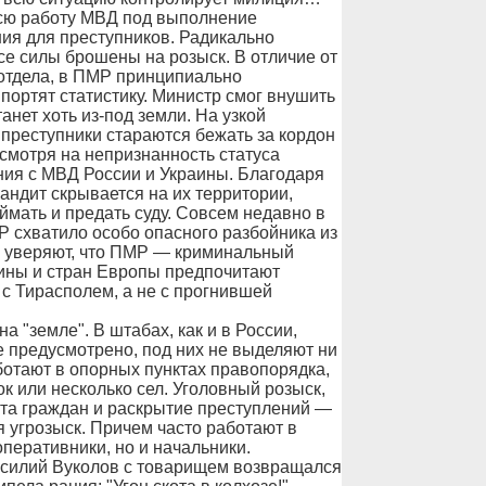
всю работу МВД под выполнение
ия для преступников. Радикально
се силы брошены на розыск. В отличие от
 отдела, в ПМР принципиально
портят статистику. Министр смог внушить
анет хоть из-под земли. На узкой
преступники стараются бежать за кордон
смотря на непризнанность статуса
ния с МВД России и Украины. Благодаря
бандит скрывается на их территории,
мать и предать суду. Совсем недавно в
схватило особо опасного разбойника из
ы уверяют, что ПМР — криминальный
аины и стран Европы предпочитают
 с Тирасполем, а не с прогнившей
 "земле". В штабах, как и в России,
е предусмотрено, под них не выделяют ни
ботают в опорных пунктах правопорядка,
к или несколько сел. Уголовный розыск,
та граждан и раскрытие преступлений —
я угрозыск. Причем часто работают в
перативники, но и начальники.
асилий Вуколов с товарищем возвращался