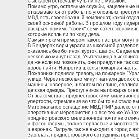
Сыскарей встречали чуть ли не с музыкой.
Помимо угро, остальные службы, нацеленные н
отказываются от работы по уголовным преступ
МВД есть своеобразный чемпионат, какой отдел
своей основной работы. В прошлом году лиде
раскрыл, помимо "своих" семи сотен экономиче
которые всплыли по ходу дела.
Самым ярким примером такого настроя могут п
В Бендерах воры украли из школьной раздевал
оказались без ботинок, курток, шапок. Свидетел
несколько минут назад. Учительница выскочила 
да же если им позвонить, они приедут не так с
воров найти. Напротив школы пожарная часть. 
Пожарники подняли тревогу, на пожарном "Урал
улице. Через несколько минут нагнали двоих с
машины, наверное, шлангом по спине, свалили 
детская одежда. Преступников на пожарке отве
От знакомства с приднестровскими милиционе
упертости, стремления во что бы то ни стало в
Материальное оснащение МВД ПМР далеко от ид
оперативные мероприятия на все тех же УАЗах
приднестровского милиционера почти не отличае
и фасон формы, только серпастые и молоткаст
шевронах. Патруль так же выходит в город с ав
Зарплата приднестровского сотрудника примерн