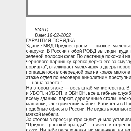
8(431)
Date: 19-02-2002
ГАРАНТИЯ ПОРЯДКА
Здание МВД Приднестровья — низкое, маленько
снаружи. В России любой РОВД выглядит куда 
зеленой полосой флаг. По лестнице похожий на
чернявого парнишку, крепко держа его за смугл
воришка", вталкивает мальчишку в дверь перво
попавшегося в очередной раз на краже малолет
этаже отдел по несовершеннолетним преступни
— наша забота!"
На втором этаже — весь штаб министерства. В
и УБОП, и УБЭП, и ОБНОН, все штабные службы
всему зданию: паркет, деревянные столы, неск
машинки, электрический чайник. Кабинеты в П
подобные офисы в России. Не видать компьюте
мягкой мебели.
За столом в пресс-центре сидит, уныло уставив
"Приднестровской правды" — ничего интересног
скуки. Ни тебе расчлененки, ни маньяков, ни т