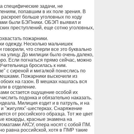
а специфические задачи, не
лениям, попавшим в их поле зрения. В
 раскроет больше уголовных по ходу
рами были БЭПники. ОБЭП выявил и
ских преступлений, еще сотню уголовных,
охвастать пожарники.
ки одежду. Несколько мальчишек
и говорили, что сперли все это буквально
на улицу. До милиции было очень далеко,
коро. Если погнаться прямо сейчас, можно
Учительница бросилась к ним.
е" с сиреной и мигалкой понеслись по
 мешками. Пожарники выскочили из
обоих на газон. В мешках нашлась вся
зли в отделение.
рами остается ощущение особой их
ычислить подонка и обязательно наказать.
еала. Милиция ездит и в патруль, и на
 и "жигулях"-шестерках. Снаряжение
тся от российского образца. Тот же цвет
ые кокарды, красные знамена на
томатами АКСУ, опера носят с собой ПМ.
о равна российской, хотя в ПМР такие