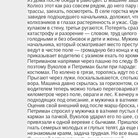
из дома после обеда в райотдел. В машине зашип
Колхоз этот как раз совсем рядом, до него пар
трассы, заехать, посмотреть. В селе горстка му
завидев подошедшего начальника, доложил, что
колхозников в глазах растерянность и ужас. Одн
кулаком в стену, третьи ругаются. Потерять ср
катастрофу и разорение — словом, труд целого
голодными и без обновок и дети и жены. Мужик
начальника, который осматривает место престу
ведут в чистое поле — громадную без конца и 
приказывает водителю с уазиком ехать по кром
Петриманом напрямки через пашню по следу. Ве
поэтому Вуколов и Петриман были при параде:
костюмах. По колено в грязи, торопясь идут по
Прыгают через лужи, поскальзываются, спотыка
вора. Машина давно скрылась за горизонтом, сю
водителем теперь можно только переговаривать
километров через поле, овраги и лес. К вечеру
подходящих под описание, и мужичка в ватнике 
Оценив свой внешний вид после марш-броска,
Петриман спросил у мужичка в ватнике пустых б
карман за пачкой, Вуколов ударил его по шее, 
привязали к одной веревке с бычками. Пришлос
гнать семерых молодых и глупых телят, да еще 
незнакомым краям, задача трудная. Но все выш