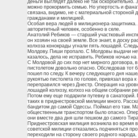
деньги выглядят далеко не так оскорбительно. 
можно прокормить семью. Но упертость и фана
связана, видимо, не с материальной стороной 
гражданами и милицией.
Особая вера людей в милиционера-защитника. 
авторитетный человек, особенно в селе.
Анатолий Ребиков — старший участковый инспе
он хозяин на своей земле. Все знает, в доску рас
колхоза конокрады угнали пять лошадей. Следы
Молдову. Пиши пропало. С Молдовы выдачи нет
казалось, дела не исправить. Ребиков ночью на
С Молдовой до сих пор нет мирного договора, в
пистолетом довольно опасно. Обследовав тот б
пошел по следу. К вечеру следующего дня наше
рукоятью пистолета по голове, привязал вора к
переправился через Днестр. Операция на уров
лошадей колхозу, колхоз на общем собрании р
Потом ему еще подарили путевку в санаторий. П
таких в приднестровской милиции много. Расск
бандитом до самой Одессы. Поймал его там. М
общественным транспортом было опасно. Опер 
они вместе два дня шли пешком до самого Тир
Приднестровская милиция возникла во время в
советской милиции отказались подчиняться п
переходили на сторону своего родного народа,