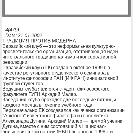
4(479)
Date: 21-01-2002
ТРАДИЦИЯ ПРОТИВ МОДЕРНА
Евразийский клуб — это неформальная культурно-
просветительская организация, отстаивающая идеи
интегрального традиционализма и консервативной
революции.
Евразийский клуб (ЕК) создан в октябре 1999 г. в
качестве регулярного студенческого семинара в
Институте философии РАН (ИФ РАН) инициативной
группой студентов.
Ведущим клуба является студент философского
факультета ГУГН Аркадий Малер.
Заседания клуба проходят две последние пятницы
каждого месяца в течение учебного года.
Первоначально ЕК создавался как ячейка организации
"Арктогея" известного философа и геополитика
Александра Дугина. Аркадий Малер — прямой ученик
Дугина, вместе с ним состоявший в Национал-
большевистской партии (НБП) до апреля 1998 г. и