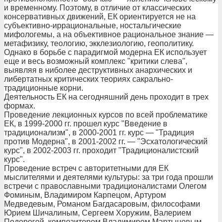
и временному. Поэтому, в отличие от классических
консервативных движений, ЕК ориентируется не на
субъективно-иррациональные, ностальгические
мифологемы, а на объективное рациональное знание —
метафизику, теологию, экклезиологию, геополитику.
Однако в борьбе с парадигмой модерна ЕК использует
еще и весь возможный комплекс "критики слева",
выявляя в ниболее деструктивных анархических и
либертатных критических теориях сакрально-
традиционные корни.
Деятельность ЕК на сегодняшний день проходит в трех
формах.
Проведение лекционных курсов по всей проблематике
ЕК, в 1999-2000 гг. прошел курс "Введение в
традиционализм", в 2000-2001 гг. курс — "Традиция
против Модерна", в 2001-2002 гг. — "Эсхатологический
курс", в 2002-2003 гг. проходит "Традиционалистский
курс".
Проведение встреч с авторитетными для ЕК
мыслителями и деятелями культуры: за три года прошли
встречи с православными традиционалистами Олегом
Фоминым, Владимиром Карпецом, Артуром
Медведевым, Романом Багдасаровым, философами
Юрием Шичалиным, Сергеем Хоружим, Валерием
Подорогой, композитором Владимиром Мартыновым,