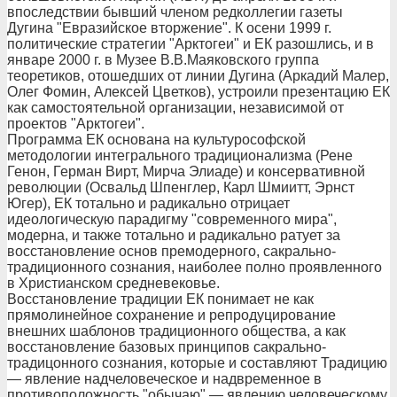
впоследствии бывший членом редколлегии газеты
Дугина "Евразийское вторжение". К осени 1999 г.
политические стратегии "Арктогеи" и ЕК разошлись, и в
январе 2000 г. в Музее В.В.Маяковского группа
теоретиков, отошедших от линии Дугина (Аркадий Малер,
Олег Фомин, Алексей Цветков), устроили презентацию ЕК
как самостоятельной организации, независимой от
проектов "Арктогеи".
Программа ЕК основана на культурософской
методологии интегрального традиционализма (Рене
Генон, Герман Вирт, Мирча Элиаде) и консервативной
революции (Освальд Шпенглер, Карл Шмиитт, Эрнст
Югер), ЕК тотально и радикально отрицает
идеологическую парадигму "современного мира",
модерна, и также тотально и радикально ратует за
восстановление основ премодерного, сакрально-
традиционного сознания, наиболее полно проявленного
в Христианском средневековье.
Восстановление традиции ЕК понимает не как
прямолинейное сохранение и репродуцирование
внешних шаблонов традиционного общества, а как
восстановление базовых принципов сакрально-
традицонного сознания, которые и составляют Традицию
— явление надчеловеческое и надвременное в
противоположность "обычаю" — явлению человеческому