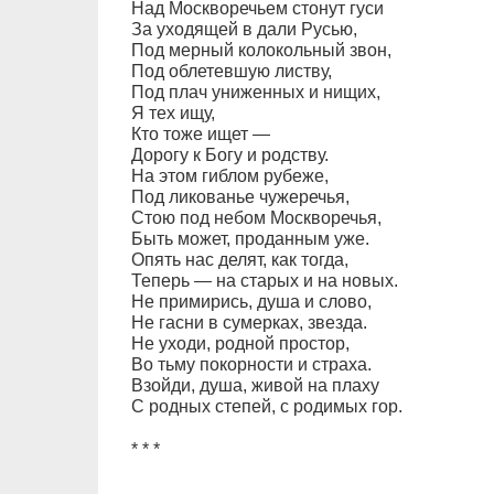
Над Москворечьем стонут гуси
За уходящей в дали Русью,
Под мерный колокольный звон,
Под облетевшую листву,
Под плач униженных и нищих,
Я тех ищу,
Кто тоже ищет —
Дорогу к Богу и родству.
На этом гиблом рубеже,
Под ликованье чужеречья,
Стою под небом Москворечья,
Быть может, проданным уже.
Опять нас делят, как тогда,
Теперь — на старых и на новых.
Не примирись, душа и слово,
Не гасни в сумерках, звезда.
Не уходи, родной простор,
Во тьму покорности и страха.
Взойди, душа, живой на плаху
С родных степей, с родимых гор.
* * *