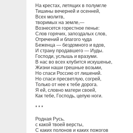
На крестах, летящих в полумгле
Тишины вечерней и осенней,
Всех молитв,
творимых на земле,—
Вознесется горестное пенье:
Слов горячих, запоздалых слов,
Отречений и благого чуда
Беженца — бездомного и вдов,
И страну продавшего — Иуды.
Господи, услышь и вразуми.
В нас во всех клубится искушенье,
Жизни наши грешные возьми,
Но спаси Россию от лишений.
Но спаси пресветлую, согрей,
Только от нее к тебе дорога.
Я ей, словно матери своей,
Как тебе, Господь, целую ноги.
* * *
Родная Русь,
с какой твоей версты,
С каких полонов и каких пожогов