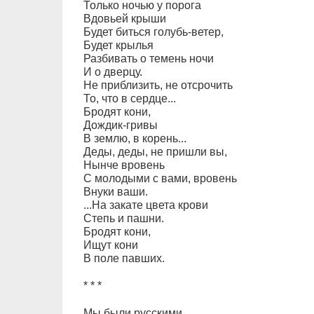
Только ночью у порога
Вдовьей крыши
Будет биться голубь-ветер,
Будет крылья
Разбивать о темень ночи
И о дверцу.
Не приблизить, не отсрочить
То, что в сердце...
Бродят кони,
Дождик-гривы
В землю, в корень...
Деды, деды, не пришли вы,
Нынче вровень
С молодыми с вами, вровень
Внуки ваши.
...На закате цвета крови
Степь и пашни.
Бродят кони,
Ищут кони
В поле павших.
* * *
Мы были русскими,