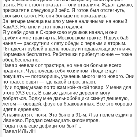
взять. Но я ствол показал — они отвалили. Ждал, думаю,
прихватят в следующий рейс. Я готов был отстегнуть,
сколько скажут. Но они больше не показались.
За четыре месяца вышло у меня наличными на новый
КамАЗ. Но мне и этот пока годился.
Я у себя дома в Скорняково мужиков нанял, и они
срубили мне трактир на Московском тракте. Я двух баб
нанял — раскрутили к лету обеды с первым и вторым.
Пятьдесят рублей в день повару и подавальщице плачу.
Кормежка бесплатно. Ребятишки прибегут ихние — тоже
обед бесплатно.
Навар невелик от трактира, но мне он больше всего
нравится. Чувствуешь себя хозяином. Люди сядут
покушать — поговоришь, узнаешь много чего нового. Они
по трассе ездят — где какой спрос знают.
Ну и подкидываю по точкам кой-какой товар. У меня для
этого УАЗ есть. В самые дальние деревни могу
добраться. Водку мне дальнобойщики скинут дешевую,
летом — овощей, фруктов бракованных. Все это хорошо
идет в деревнях.
А начинал я с тюля. Это было в 91-м. Я за тюлем ездил в
Иваново. Продал семнадцать километров.
Тогда тюль еще дефицитом был"...
Павел ИЛЬИН