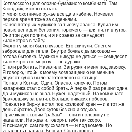
Котласского целлюлозно-бумажного комбината. Там
Клондайк, можно сказать.
У меня охотничье ружье всегда в кабине. Ночевал
первое время тоже за сиденьями.
Нанял пятерых мужиков за тысячу аванса. Купил им
новые цепи для бензопил, горючего — для пил и внутрь.
Они три дня попили, и я их завез за семьдесят
километров в тайгу.
Фургон у меня был в кузове. Его скинули. Снегом
забросали для тепла. Внутри бочка с дымоходом —
готова бытовка. Мужикам никуда не деться — семьдесят
километров по морозу — не дураки.
Стали работать. Навалили. Загрузили меня под завязку.
Я говорю, чтобы к моему возвращению не меньше
двухсот кубов было заготовлено на катище.
Погнал в Котлас. Один. Опасно, конечно. Потом
напарника стал с собой брать. А первый раз решил один.
Да и мужиков не знал. Нужен надежный. На комбинате
браковщику заплатил. Больше никаких поборов.
Поехал на биржу, встал под козловой кран — и в тот же
день обратно. Двое суток без сна и отдыха.
Приезжаю к своим "рабам" — они и половину не
навалили. Не ждали, говорят, тебя так скоро.
Я психанул, сам пилу схватил — и под комель. Но
усталость свалила. Бросил. Спать пошел.