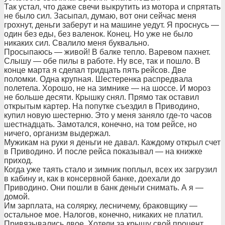
Так устал, что даже свечи выкрутить из мотора и спрятать
не было сил. Засыпал, думаю, вот они сейчас меня
грохнут, деньги заберут и на машине уедут. Я проснусь —
один без еды, без валенок. Конец. Но уже не было
никаких сил. Свалило меня буквально.
Просыпаюсь — живой! В балке тепло. Варевом пахнет.
Слышу — обе пилы в работе. Ну все, так и пошло. В
конце марта я сделал тридцать пять рейсов. Две
поломки. Одна крупная. Шестеренка распредвала
полетела. Хорошо, не на зимнике — на шоссе. И мороз
не больше десяти. Крышку снял. Прямо так оставил
открытым картер. На попутке съездил в Приводино,
купил новую шестерню. Это у меня заняло где-то часов
шестнадцать. Замотался, конечно, на том рейсе, но
ничего, организм выдержал.
Мужикам на руки я деньги не давал. Каждому открыл счет
в Приводино. И после рейса показывал — на книжке
приход.
Когда уже таять стало и зимник поплыл, всех их загрузил
в кабину и, как в консервной банке, доехали до
Приводино. Они пошли в банк деньги снимать. А я —
домой.
Им зарплата, на солярку, лесничему, браковщику —
остальное мое. Налогов, конечно, никаких не платил.
Привязывались двое. Хотели за крышу свой процент