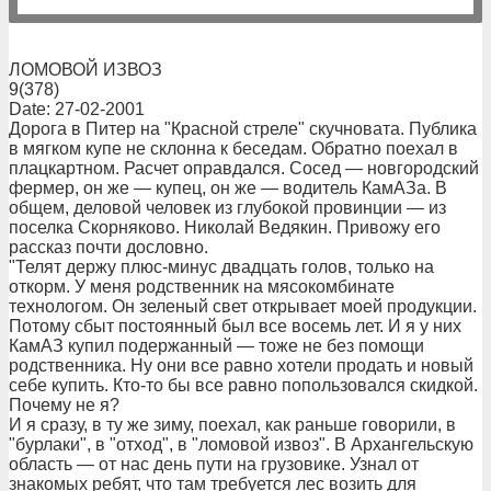
ЛОМОВОЙ ИЗВОЗ
9(378)
Date: 27-02-2001
Дорога в Питер на "Красной стреле" скучновата. Публика
в мягком купе не склонна к беседам. Обратно поехал в
плацкартном. Расчет оправдался. Сосед — новгородский
фермер, он же — купец, он же — водитель КамАЗа. В
общем, деловой человек из глубокой провинции — из
поселка Скорняково. Николай Ведякин. Привожу его
рассказ почти дословно.
"Телят держу плюс-минус двадцать голов, только на
откорм. У меня родственник на мясокомбинате
технологом. Он зеленый свет открывает моей продукции.
Потому сбыт постоянный был все восемь лет. И я у них
КамАЗ купил подержанный — тоже не без помощи
родственника. Ну они все равно хотели продать и новый
себе купить. Кто-то бы все равно попользовался скидкой.
Почему не я?
И я сразу, в ту же зиму, поехал, как раньше говорили, в
"бурлаки", в "отход", в "ломовой извоз". В Архангельскую
область — от нас день пути на грузовике. Узнал от
знакомых ребят, что там требуется лес возить для