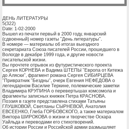
ДЕНЬ ЛИТЕРАТУРЫ
5(322)
Date: 1-02-2000
Вышел из печати первый в 2000 году, январский
(сдвоенный) номер газеты "День литературы".
В номере — материалы об итогах выездного
секретариата Союза писателей России, прошедшего в
Вологде в декабре 1999 года, и другие новости
писательской жизни.
Вы прочтете отрывок из футуристического проекта
Сергея КОРНЕВА и Вадима ШТЕПЫ "Европа от Китежа
до Аляски", фрагмент романа Сергея СИБИРЦЕВА
"Привратник "Бездны", очерк Евгения НЕФЕДОВА о
легендарном Василие Теркине, полемические заметки
Владимира КРУПИНА о перевертышах комсомола и
фрагменты записных книжек Петра КРАСНОВА.
Поэзия в газете представлена стихами Татьяны
ГЛУШКОВОЙ, Светланы СЫРНЕВОЙ, Анатолия
ЕВСЕЕНКО, Глеба ГОРБОВСКОГО, а также материалом
Виктора ШИРОКОВА о жизни и творчестве Оскара
Уайльда и переводами его стихотворений.
Об истории России и Российской армии размышляет