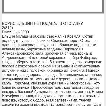
БОРИС ЕЛЬЦИН НЕ ПОДАВАЛ В ОТСТАВКУ
2(319)
Date: 11-1-2000
Ельцин большим обозом съезжал из Кремля. Сотни
подвод тянулись в Горки из Спасских ворот. Стеганые
одеяла, фаянсовая посуда, серебряные подсвечники,
ночные вазы, бархатные гардины. Зеркало из
Александровского зала, золоченая спинка трона из
Андреевского. В плетеной корзинке — яйца Фаберже,
каждое обернуто газеткой. В кошелке — дары заморских
послов с кокосовым орехом из Уганды и компьютерным
истуканчиком с головкой Кириенко из Гонконга. Поверх
тюков сидела дворовая челядь. Постельничьи, стряпчие,
чесальщики пяток, музыканты с деревянными ложками,
карлы, горбуны, любимая дура Наины Иосифовны, кот-
баюн по кличке "Пресс-секретарь", картавый звездочет,
лекарь с большой бутылью свекольного самогона. Наина
Иосифовна с младшей дочкой поместилась в открытой
повозке, которую бодро, екая селезенками, тянули
силачи из охраны президента, запряженные цугом. Сам