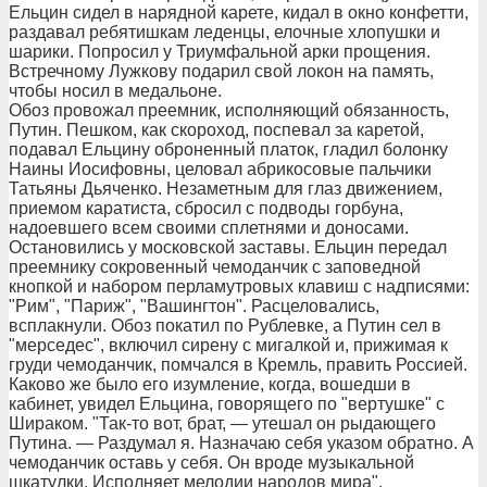
Ельцин сидел в нарядной карете, кидал в окно конфетти,
раздавал ребятишкам леденцы, елочные хлопушки и
шарики. Попросил у Триумфальной арки прощения.
Встречному Лужкову подарил свой локон на память,
чтобы носил в медальоне.
Обоз провожал преемник, исполняющий обязанность,
Путин. Пешком, как скороход, поспевал за каретой,
подавал Ельцину оброненный платок, гладил болонку
Наины Иосифовны, целовал абрикосовые пальчики
Татьяны Дьяченко. Незаметным для глаз движением,
приемом каратиста, сбросил с подводы горбуна,
надоевшего всем своими сплетнями и доносами.
Остановились у московской заставы. Ельцин передал
преемнику сокровенный чемоданчик с заповедной
кнопкой и набором перламутровых клавиш с надписями:
"Рим", "Париж", "Вашингтон". Расцеловались,
всплакнули. Обоз покатил по Рублевке, а Путин сел в
"мерседес", включил сирену с мигалкой и, прижимая к
груди чемоданчик, помчался в Кремль, править Россией.
Каково же было его изумление, когда, вошедши в
кабинет, увидел Ельцина, говорящего по "вертушке" с
Шираком. "Так-то вот, брат, — утешал он рыдающего
Путина. — Раздумал я. Назначаю себя указом обратно. А
чемоданчик оставь у себя. Он вроде музыкальной
шкатулки. Исполняет мелодии народов мира".