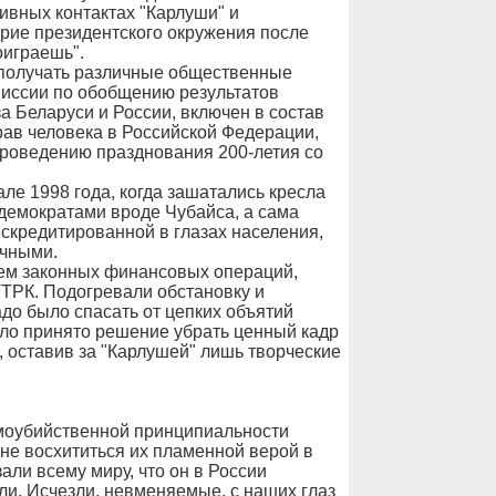
тивных контактах "Карлуши" и
ерие президентского окружения после
оиграешь".
 получать различные общественные
миссии по обобщению результатов
 Беларуси и России, включен в состав
рав человека в Российской Федерации,
проведению празднования 200-летия со
ле 1998 года, когда зашатались кресла
демократами вроде Чубайса, а сама
скредитированной в глазах населения,
ичными.
сем законных финансовых операций,
ТРК. Подогревали обстановку и
до было спасать от цепких объятий
ыло принято решение убрать ценный кадр
, оставив за "Карлушей" лишь творческие
амоубийственной принципиальности
не восхититься их пламенной верой в
али всему миру, что он в России
ли. Исчезли, невменяемые, с наших глаз