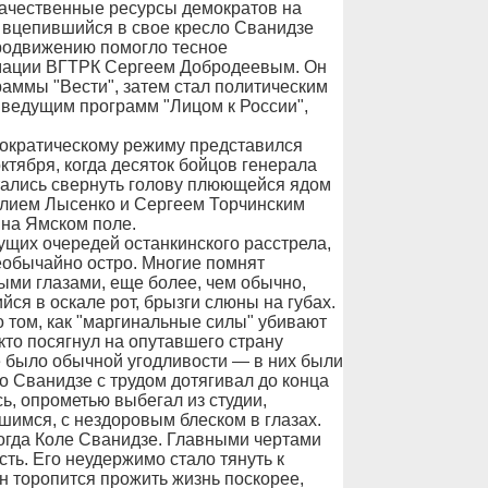
качественные ресурсы демократов на
 вцепившийся в свое кресло Сванидзе
родвижению помогло тесное
мации ВГТРК Сергеем Добродеевым. Он
ммы "Вести", затем стал политическим
 ведущим программ "Лицом к России",
мократическому режиму представился
октября, когда десяток бойцов генерала
тались свернуть голову плюющейся ядом
олием Лысенко и Сергеем Торчинским
 на Ямском поле.
ущих очередей останкинского расстрела,
еобычайно остро. Многие помнят
ыми глазами, еще более, чем обычно,
я в оскале рот, брызги слюны на губах.
 о том, как "маргинальные силы" убивают
кто посягнул на опутавшего страну
е было обычной угодливости — в них были
то Сванидзе с трудом дотягивал до конца
сь, опрометью выбегал из студии,
шимся, с нездоровым блеском в глазах.
екогда Коле Сванидзе. Главными чертами
сть. Его неудержимо стало тянуть к
н торопится прожить жизнь поскорее,