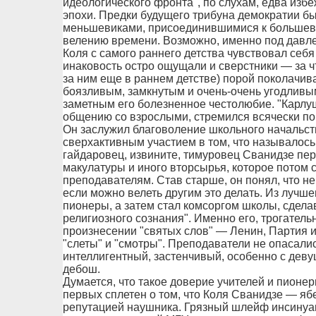
идеологического фронта", по слухам, едва изб
эпохи. Предки будущего трибуна демократии 
меньшевиками, присоединившимися к большеви
велению времени. Возможно, именно под давл
Коля с самого раннего детства чувствовал себя
инаковость остро ощущали и сверстники — за ч
за ним еще в раннем детстве) порой поколачив
боязливым, замкнутым и очень-очень угодливы
заметным его болезненное честолюбие. "Карлуш
общению со взрослыми, стремился всячески пок
Он заслужил благоволение школьного начальс
сверхактивным участием в том, что называлос
гайдаровец, извините, тимуровец Сванидзе пер
макулатуры и иного вторсырья, которое потом
преподавателям. Став старше, он понял, что не
если можно велеть другим это делать. Из лучш
пионеры, а затем стал комсоргом школы, сделав
религиозного сознания". Именно его, трогател
произнесении "святых слов" — Ленин, Партия и 
"слеты" и "смотры". Преподаватели не опасали
интеллигентный, застенчивый, особенно с девуш
дебош.
Думается, что такое доверие учителей и пионе
первых сплетен о том, что Коля Сванидзе — ябе
репутацией наушника. Грязный шлейф инсинуац