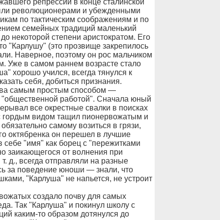
ежавшего репрессий в конце сталинской
были революционерами и убежденными
кам по тактическим соображениям и по
ением семейных традиций маленький
 до некоторой степени аристократом. Его
то "Карлушу" (это прозвище закрепилось
али. Наверное, поэтому он рос мальчиком
м. Уже в самом раннем возрасте стало
а" хорошо учился, всегда тянулся к
азать себя, добиться признания.
тва самым простым способом —
ь "общественной работой". Сначала юный
ерывал все окрестные свалки в поисках
 с гордым видом тащил пионервожатым и
 обязательно самому возиться в грязи,
его октябренка он перешел в лучшие
 себе "имя" как борец с "пережитками
ьно заикающегося от волнения при
т. д., всегда отправляли на разные
сь за поведение юноши — знали, что
ками, "Карлуша" не напьется, не устроит
рвожатых создало почву для самых
да. Так "Карлуша" и покинул школу с
ий каким-то образом дотянулся до