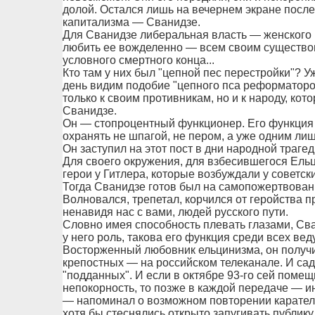
долой. Остался лишь на вечернем экране посл
капитализма — Сванидзе.
Для Сванидзе либеральная власть — женского п
любить ее вожделенно — всем своим существом,
условного смертного конца...
Кто там у них был "цепной пес перестройки"? 
день видим подобие "цепного пса реформаторо
только к своим противникам, но и к народу, кот
Сванидзе.
Он — стопроцентный функционер. Его функция
охранять не шпагой, не пером, а уже одним ли
Он заступил на этот пост в дни народной трагед
Для своего окружения, для взбесившегося Ельц
герои у Гитлера, которые возбуждали у советск
Тогда Сванидзе готов был на самопожертвован
Волновался, трепетал, корчился от геройства 
ненавидя нас с вами, людей русского пути.
Словно имея способность плевать глазами, Сва
у него роль, такова его функция среди всех ве
Восторженный любовник ельцинизма, он получил
крепостных — на российском телеканале. И сад
"подданных". И если в октябре 93-го сей помещ
непокорность, то позже в каждой передаче — 
— напоминал о возможном повторении каратель
хотя бы стеснялись открыто запугивать публику