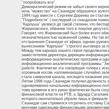
"попробовать все".
Демократический режим не забыл своего верног
ночь "мужество" на Сванидзе обрушился золот
1994 году вместе с Сергеем Доренко он стал 
"Подробности" ( последний со скандалом покин
"Карлуша" увлекся до такой степени, что бесп
Жириновского, обвинив того в покупке депутатс
Говорят, что Жириновский был более всего об
незначительностью названной суммы. Но так и
отстранения Сванидзе от эфира, однако руков
вынесением "Карлуше" "строгого выговора за 
Между тем карьера нашего героя продолжалась
заместителем директора дирекции информацио
информационно-аналитических программ и од
информационно-аналитической программы "Зер
работе. Фактически эта говорящая голова с и
огромным носом, напоминающая случайно зале
стала символом канала, носящего название росс
Летом 1996 года Сванидзе получил должность 
одновременно начальника информационно-поли
тому времени в его руках фактически была со
финансовой власти на РТВ, а Эдуард Сагалаев
которого окончательно убрали лишь в феврале
Сванидзе сам стремился отсрочить отставку С
многими одиозными финансовыми документами 