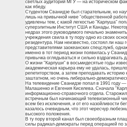
светлых аудиторий МГУ — на историческом фак
как ябеду.
Студентом Сванидзе был старательным, но нау
лишь на привычной ниве "общественной работ
удивлены тем, с какой легкостью "Карлуша" поп
суперэлитным Институт США и Канады. Некотор
недрах этого руководимого печально знамени
учреждения свила в ту пору одно из своих осн
резидентура. Нам неизвестно, состоял ли наш г
представителями заокеанских спецслужб, однако
именно в тот период жизни появилась у Сванид
привычка оглядываться и сильно вздрагивать д
О жизни "Карлуши" в восьмидесятые годы изве
академическая карьера ему не удалась, пришло
репетиторством, а затем преподавать историю
заштатном, но очень либерально-демократиче
На телевидение Сванидзе попал в 1991 году —
Малашенко и Евгения Киселева. Сначала "Карл
информационно-справочного отдела. Старожилы
встречным был начинающий телевизионный чин
всем без исключения, и от его назойливости б
казалось очевидным, что этот чересчур любезн
высокого положения.
В ту пору второй канал был своеобразным пла
силы радикал-демократы перед операцией по з