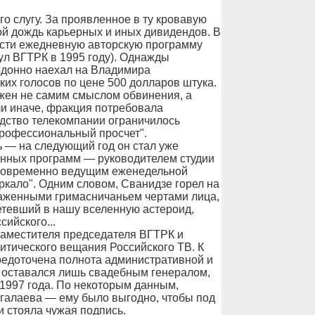
о слугу. За проявленное в ту кровавую
ой дождь карьерных и иных дивидендов. В
вести ежедневную авторскую программу
ул ВГТРК в 1995 году). Однажды
ардонно наехал на Владимира
ких голосов по цене 500 долларов штука.
ижен не самим смыслом обвинения, а
ли иначе, фракция потребовала
одство телекомпании ограничилось
профессиональный просчет".
 — на следующий год он стал уже
нных программ — руководителем студии
новременно ведущим еженедельной
кало". Одним словом, Сванидзе горел на
скаженными гримасничаньем чертами лица,
тевший в нашу вселенную астероид,
ийского...
заместителя председателя ВГТРК и
тического вещания Российского ТВ. К
средоточена полнота административной и
 оставался лишь свадебным генералом,
 1997 года. По некоторым данным,
агалаева — ему было выгодно, чтобы под
стояла чужая подпись.