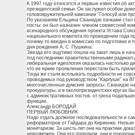
К 1997 году относятся и первые известия об ак
президентской семьи. Он заслужил особое дов
головокружительной кампании "Голосуй или пр
По указаниям Ельцина Сванидзе пачками стал
посты: он был назначен членом совместной ко
всенародного обсуждения проекта Устава Союза
нациоанльного комитета по проведению года п
почему-то введен в комиссию по подготовке и 
дня рождения А. С. Пушкина.
Звезда его ощутимо пошла на закат лишь в нача
под последними правительственными радикал-
либеральная идеология оказалась настолько ди
что ее яркие проявления перестали быть прил
Тогда же стали всплывать подробности не сов
проводимых под руководством "Карлуши" на ВГ
многочисленные думские запросы. Сванидзе на
прокуратуры, и в околопрезидентских кругах б
с административных постов, от греха подальше
функции.
Александр БОРОДАЙ
ПЕРВЫЙ ЛЮБОВНИК
Надо отдать должное последовательности и с
реформаторов от Гайдара до Кириенко. Нельзя 
монетаризм. За шесть лет они на практике доказ
невозможен. Они его породили, они и похорони