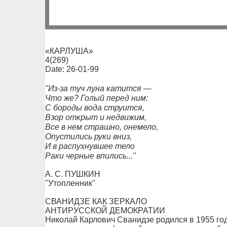
«КАРЛУША»
4(269)
Date: 26-01-99
"Из-за туч луна катится —
Что же? Голый перед ним:
С бороды вода струится,
Взор открыт и недвижим,
Все в нем страшно, онемело,
Опустились руки вниз,
И в распухнувшее тело
Раки черные впились..."
А. С. ПУШКИН
"Утопленник"
СВАНИДЗЕ КАК ЗЕРКАЛО
АНТИРУССКОЙ ДЕМОКРАТИИ
Николай Карлович Сванидзе родился в 1955 год