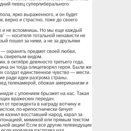
едний певец суперлиберального
ола, ярко выраженного, и он будет
 верно и страстно, тоже до своего
Уж и не вспомнишь. Но мы еще каждый
в" — носителя тотальной ненависти не
орый пошел за ними, а не за друзьями
 — охранять предмет своей любви,
шь свирепым видом.
ии, в октябре девяносто третьего года.
ина он тогда олицетворял героя. Были же
их солдат единственное чувство — мести.
ие ради идеи разгрома страны.
пред телекамерой, обожая американизм и
нидзе с упоением брызжет на нас. Такая
дущих вражеских передач.
 от президента в награду вотчину и
истски, по-крепостнически бичует
ик казнил восставший народ, карал за
интонацией, мимикой или прямым текстом
ной акции! Если все другие телеведущие
, если кровавая расправа над