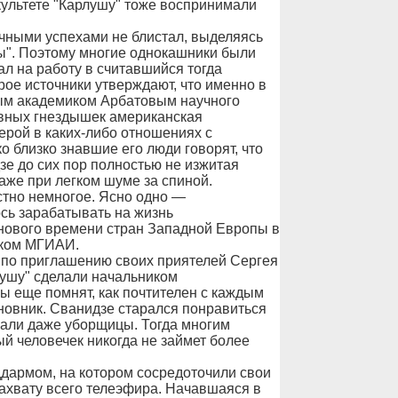
ультете "Карлушу" тоже воспринимали
чными успехами не блистал, выделяясь
ы". Поэтому многие однокашники были
ал на работу в считавшийся тогда
ое источники утверждают, что именно в
тым академиком Арбатовым научного
овных гнездышек американская
ерой в каких-либо отношениях с
 близко знавшие его люди говорят, что
зе до сих пор полностью не изжитая
аже при легком шуме за спиной.
стно немногое. Ясно одно —
сь зарабатывать на жизнь
 нового времени стран Западной Европы в
ском МГИАИ.
 по приглашению своих приятелей Сергея
ушу" сделали начальником
 еще помнят, как почтителен с каждым
овник. Сванидзе старался понравиться
егали даже уборщицы. Тогда многим
ый человечек никогда не займет более
цдармом, на котором сосредоточили свои
ахвату всего телеэфира. Начавшаяся в