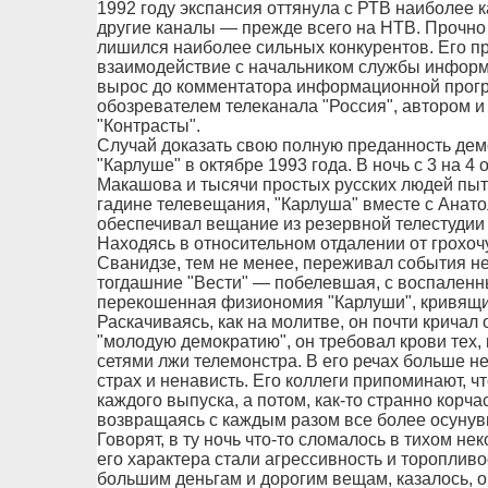
1992 году экспансия оттянула с РТВ наиболее 
другие каналы — прежде всего на НТВ. Прочно
лишился наиболее сильных конкурентов. Его п
взаимодействие с начальником службы инфор
вырос до комментатора информационной програ
обозревателем телеканала "Россия", автором и
"Контрасты".
Случай доказать свою полную преданность де
"Карлуше" в октябре 1993 года. В ночь с 3 на 4 
Макашова и тысячи простых русских людей пы
гадине телевещания, "Карлуша" вместе с Анат
обеспечивал вещание из резервной телестудии
Находясь в относительном отдалении от грохоч
Сванидзе, тем не менее, переживал события н
тогдашние "Вести" — побелевшая, с воспаленн
перекошенная физиономия "Карлуши", кривящийс
Раскачиваясь, как на молитве, он почти кричал
"молодую демократию", он требовал крови тех, 
сетями лжи телемонстра. В его речах больше н
страх и ненависть. Его коллеги припоминают, ч
каждого выпуска, а потом, как-то странно корча
возвращаясь с каждым разом все более осунув
Говорят, в ту ночь что-то сломалось в тихом н
его характера стали агрессивность и торопливо
большим деньгам и дорогим вещам, казалось, о