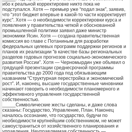
ибо к реальной корректировке никто пока не
подступался. Хотя — премьер уже “подал знак”, заявив,
что “этот бюджет впервые в какой-то части корректирует
курс”. Хотя — о необходимости корректировки курса и
появления у правительства четкой и обоснованной
промышленной политики заявил даже министр
экономики Ясин. Хотя — создана правительственная
комиссия во главе с Потаниным для разработки
федеральных целевых программ поддержки регионов и
планов их реализации “в качестве базы региональных
разделов годовых прогнозов социально-экономического
развития России”. Хотя — Черномырдин уже объявил о
грядущей презентации среднесрочной программы
правительства до 2000 года под обязывающим
названием “Структурная перестройка и экономический
рост”. И, наконец, высшие государственные чиновники
начинают говорить о необходимости планомерного и
эффективного управления государственной
собственностью.
_____Символические жесты сделаны, и даже слова
сказаны: Государство, Управление, План. Наконец
началось осознание, что государство, будучи по
необходимости крупнейшим собственником, не может
самоустраниться от хозяйственного планирования и
управления. Неуправляемая собственность —