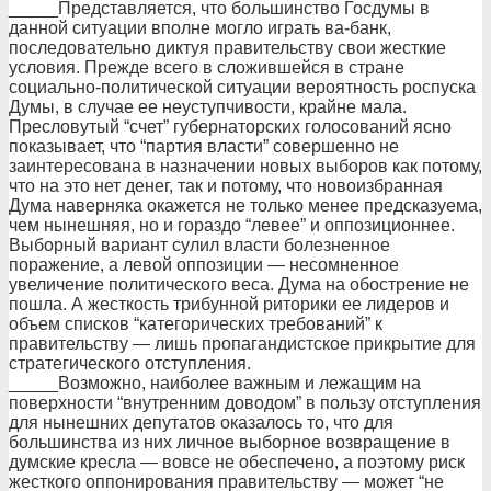
_____Представляется, что большинство Госдумы в
данной ситуации вполне могло играть ва-банк,
последовательно диктуя правительству свои жесткие
условия. Прежде всего в сложившейся в стране
социально-политической ситуации вероятность роспуска
Думы, в случае ее неуступчивости, крайне мала.
Пресловутый “счет” губернаторских голосований ясно
показывает, что “партия власти” совершенно не
заинтересована в назначении новых выборов как потому,
что на это нет денег, так и потому, что новоизбранная
Дума наверняка окажется не только менее предсказуема,
чем нынешняя, но и гораздо “левее” и оппозиционнее.
Выборный вариант сулил власти болезненное
поражение, а левой оппозиции — несомненное
увеличение политического веса. Дума на обострение не
пошла. А жесткость трибунной риторики ее лидеров и
объем списков “категорических требований” к
правительству — лишь пропагандистское прикрытие для
стратегического отступления.
_____Возможно, наиболее важным и лежащим на
поверхности “внутренним доводом” в пользу отступления
для нынешних депутатов оказалось то, что для
большинства из них личное выборное возвращение в
думские кресла — вовсе не обеспечено, а поэтому риск
жесткого оппонирования правительству — может “не