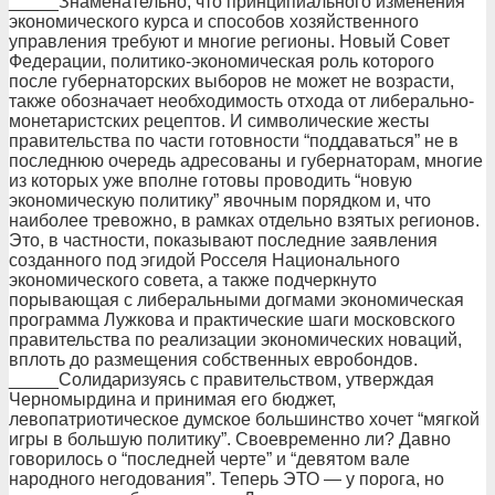
_____Знаменательно, что принципиального изменения
экономического курса и способов хозяйственного
управления требуют и многие регионы. Новый Совет
Федерации, политико-экономическая роль которого
после губернаторских выборов не может не возрасти,
также обозначает необходимость отхода от либерально-
монетаристских рецептов. И символические жесты
правительства по части готовности “поддаваться” не в
последнюю очередь адресованы и губернаторам, многие
из которых уже вполне готовы проводить “новую
экономическую политику” явочным порядком и, что
наиболее тревожно, в рамках отдельно взятых регионов.
Это, в частности, показывают последние заявления
созданного под эгидой Росселя Национального
экономического совета, а также подчеркнуто
порывающая с либеральными догмами экономическая
программа Лужкова и практические шаги московского
правительства по реализации экономических новаций,
вплоть до размещения собственных евробондов.
_____Солидаризуясь с правительством, утверждая
Черномырдина и принимая его бюджет,
левопатриотическое думское большинство хочет “мягкой
игры в большую политику”. Своевременно ли? Давно
говорилось о “последней черте” и “девятом вале
народного негодования”. Теперь ЭТО — у порога, но