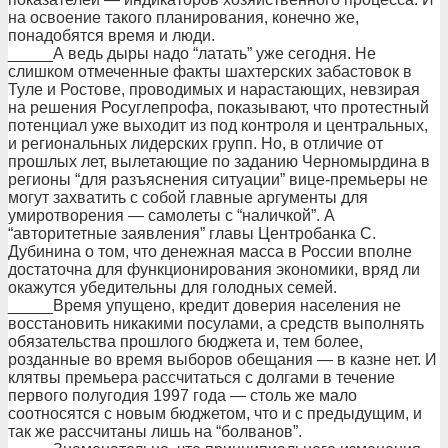
на освоение такого планирования, конечно же,
понадобятся время и люди.
_____А ведь дыры надо “латать” уже сегодня. Не
слишком отмеченные факты шахтерских забастовок в
Туле и Ростове, проводимых и нарастающих, невзирая
на решения Росуглепрофа, показывают, что протестный
потенциал уже выходит из под контроля и центральных,
и региональных лидерских групп. Но, в отличие от
прошлых лет, вылетающие по заданию Черномырдина в
регионы “для разъяснения ситуации” вице-премьеры не
могут захватить с собой главные аргументы для
умиротворения — самолеты с “наличкой”. А
“авторитетные заявления” главы Центробанка С.
Дубинина о том, что денежная масса в России вполне
достаточна для функционирования экономики, вряд ли
окажутся убедительны для голодных семей.
_____Время упущено, кредит доверия населения не
восстановить никакими посулами, а средств выполнять
обязательства прошлого бюджета и, тем более,
розданные во время выборов обещания — в казне нет. И
клятвы премьера рассчитаться с долгами в течение
первого полугодия 1997 года — столь же мало
соотносятся с новым бюджетом, что и с предыдущим, и
так же рассчитаны лишь на “болванов”.