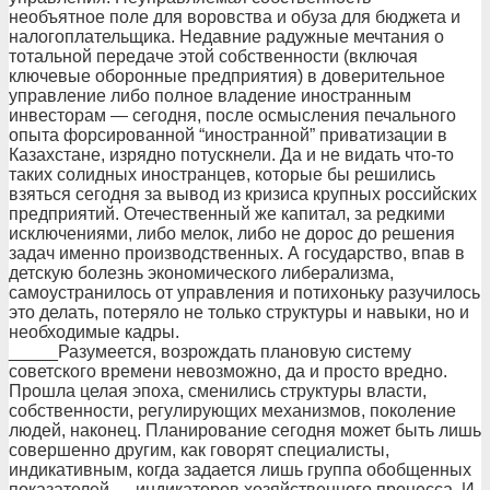
необъятное поле для воровства и обуза для бюджета и
налогоплательщика. Недавние радужные мечтания о
тотальной передаче этой собственности (включая
ключевые оборонные предприятия) в доверительное
управление либо полное владение иностранным
инвесторам — сегодня, после осмысления печального
опыта форсированной “иностранной” приватизации в
Казахстане, изрядно потускнели. Да и не видать что-то
таких солидных иностранцев, которые бы решились
взяться сегодня за вывод из кризиса крупных российских
предприятий. Отечественный же капитал, за редкими
исключениями, либо мелок, либо не дорос до решения
задач именно производственных. А государство, впав в
детскую болезнь экономического либерализма,
самоустранилось от управления и потихоньку разучилось
это делать, потеряло не только структуры и навыки, но и
необходимые кадры.
_____Разумеется, возрождать плановую систему
советского времени невозможно, да и просто вредно.
Прошла целая эпоха, сменились структуры власти,
собственности, регулирующих механизмов, поколение
людей, наконец. Планирование сегодня может быть лишь
совершенно другим, как говорят специалисты,
индикативным, когда задается лишь группа обобщенных
показателей — индикаторов хозяйственного процесса. И