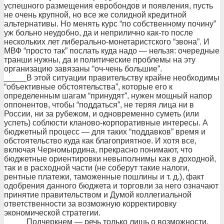
успешного размещения евробондов и появления, пусть
не очень крупной, но все же солидной кредитной
альтернативы. Но менять курс “по собственному почину”
уж больно неудобно, да и неприлично как-то после
нескольких лет либерально-монетаристского “звона”. И
МВФ “просто так” послать куда надо — нельзя: очередные
транши нужны, да и политические проблемы на эту
организацию завязаны “оч-чень большие”.
_____В этой ситуации правительству крайне необходимы
“объективные обстоятельства”, которые его к
определенным шагам “принудят”, нужен мощный напор
оппонентов, чтобы “поддаться”, не теряя лица ни в
России, ни за рубежом, и одновременно суметь (или
успеть) соблюсти кланово-корпоративные интересы. А
бюджетный процесс — для таких “поддавков” время и
обстоятельство куда как благоприятное. И хотя все,
включая Черномырдина, прекрасно понимают, что
бюджетные ориентировки невыполнимы как в доходной,
так и в расходной части (не соберут такие налоги,
рентные платежи, таможенные пошлины и т. д.), факт
одобрения данного бюджета и торговли за него означают
принятие правительством и Думой коллегиальной
ответственности за возможную корректировку
экономической стратегии.
_____Подчеркнем — речь только лишь о возможности,