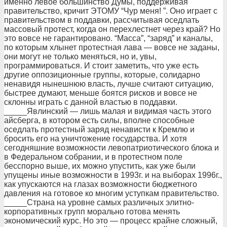
именно левое большинство Думы, поддерживая
правительство, кричит ЭТОМУ “Чур меня! ”. Оно играет с
правительством в поддавки, рассчитывая оседлать
массовый протест, когда он перехлестнет через край? Но
это вовсе не гарантировано. “Масса”, “заряд” и каналы,
по которым хлынет протестная лава — вовсе не заданы,
они могут не только меняться, но и, увы,
программироваться. И стоит заметить, что уже есть
другие оппозиционные группы, которые, солидарно
ненавидя нынешнюю власть, лучше считают ситуацию,
быстрее думают, меньше боятся рисков и вовсе не
склонны играть с данной властью в поддавки.
_____Явлинский — лишь малая и видимая часть этого
айсберга, в котором есть силы, вполне способные
оседлать протестный заряд ненависти к Кремлю и
бросить его на уничтожение государства. И хотя
сегодняшние возможности левопатриотического блока и
в Федеральном собрании, и в протестном поле
бесспорно выше, их можно упустить, как уже были
упущены иные возможности в 1993г. и на выборах 1996г.,
как упускаются на глазах возможности бюджетного
давления на готовое ко многим уступкам правительство.
_____Страна на уровне самых различных элитно-
корпоративных групп морально готова менять
экономический курс. Но это — процесс крайне сложный,