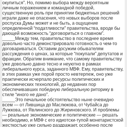
окупиться”. Но, помимо выбора между вероятным
личным поражением и командной победой,
существенную роль при принятии бюджетных решений
играли даже не опасения, что новых выборов после
роспуска Думы может и не быть, а ощущение
определенной “податливости” правительства, вроде бы
дающей возможность “договориться о главном”.
_____Между тем, правительство в последнее время
довольно часто демонстрировало готовность о чем-то
договариваться. Оставим досужим обывателям
рассуждения о ценах, за которые “покупали” депутатов и
фракции. Обратим внимание, что самому правительству
уже довольно давно тесно и неуютно в рамках
либерального курса, заданного МВФ. Ему, правительству,
в этих рамках уже порой просто невтерпеж, оно уже
практически исчерпало ресурсы политических и
экономических технологий, до недавних пор
обеспечивавших победную либеральную риторику в
стиле “иного не дано”.
_____Это печальное обстоятельство ныне очевидно
всем — от Лившица до Маслюкова, от Чубайса до
Лужкова, от Явлинского до Жириновского. И проблемы
— реальные экономические и политические — решать
необходимо, и МВФ с его идиотски-тупой монетаристской
жесткостью уже сильно раздражает, особенно после