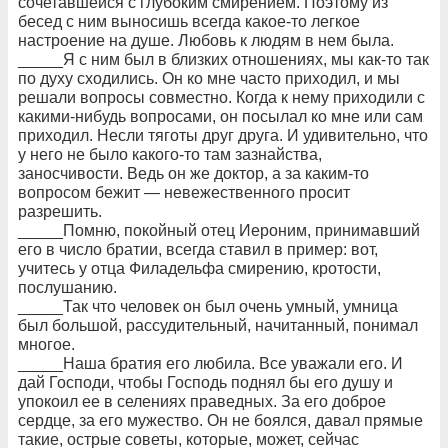
сочетавшейся с глубоким смирением. Поэтому из
бесед с ним выносишь всегда какое-то легкое
настроение на душе. Любовь к людям в нем была.
_____Я с ним был в близких отношениях, мы как-то так
по духу сходились. Он ко мне часто приходил, и мы
решали вопросы совместно. Когда к нему приходили с
какими-нибудь вопросами, он посылал ко мне или сам
приходил. Несли тяготы друг друга. И удивительно, что
у него не было какого-то там зазнайства,
заносчивости. Ведь он же доктор, а за каким-то
вопросом бежит — невежественного просит
разрешить.
_____Помню, покойный отец Иероним, принимавший
его в число братии, всегда ставил в пример: вот,
учитесь у отца Филадельфа смирению, кротости,
послушанию.
_____Так что человек он был очень умный, умница
был большой, рассудительный, начитанный, понимал
многое.
_____Наша братия его любила. Все уважали его. И
дай Господи, чтобы Господь поднял бы его душу и
упокоил ее в селениях праведных. За его доброе
сердце, за его мужество. Он не боялся, давал прямые
такие, острые советы, которые, может, сейчас