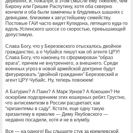
деревнях, и, пожалуй, в этом смысле ему тяжелее, чем
Бирону или Гришке Распутину, хотя оба скверно
кончили и оба были замечены в блудливых шашнях с
девицами, близкими к августейшему семейству.
Постовые ГАИ часто видят Купидона, летящего куда-то
вдоль Успенского шоссе со скоростью, превышающей
допустимую.
Слава Богу, что у Березовского отыскалось двойное
гражданство, а о Чубайсе пишут как об агенте ЦРУ!
Слава Богу, что наконец-то сформирован “образ
врага”, причем не внутреннего, а внешнего. Среди
военных угроз в новой армейской доктрине будут
фигурировать “двойной гражданин” Березовский и
агент ЦРУ Чубайс. Ну, теперь повоюем!
А Батурин? А Паин? А Марк Урнов? А Кокошин? Не
оскорбим подозрением этих кошерных ребят. Грустно,
что антисемитизм в России расцветает, как
“хризантемы в саду”. Кстати, еще одну такую
хризантему в ермолке — Диму Якубовского —
недавно посадили, хотя и не в клумбу.
Все — на одного! Вы слышите стук за кремлевской