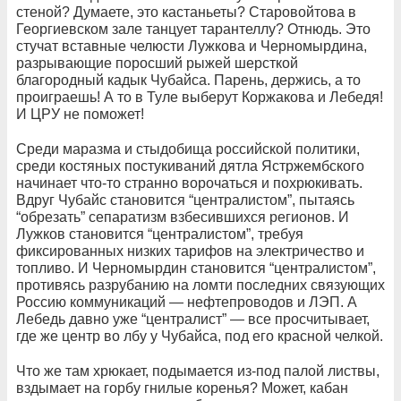
стеной? Думаете, это кастаньеты? Старовойтова в
Георгиевском зале танцует тарантеллу? Отнюдь. Это
стучат вставные челюсти Лужкова и Черномырдина,
разрывающие поросший рыжей шерсткой
благородный кадык Чубайса. Парень, держись, а то
проиграешь! А то в Туле выберут Коржакова и Лебедя!
И ЦРУ не поможет!
Среди маразма и стыдобища российской политики,
среди костяных постукиваний дятла Ястржембского
начинает что-то странно ворочаться и похрюкивать.
Вдруг Чубайс становится “централистом”, пытаясь
“обрезать” сепаратизм взбесившихся регионов. И
Лужков становится “централистом”, требуя
фиксированных низких тарифов на электричество и
топливо. И Черномырдин становится “централистом”,
противясь разрубанию на ломти последних связующих
Россию коммуникаций — нефтепроводов и ЛЭП. А
Лебедь давно уже “централист” — все просчитывает,
где же центр во лбу у Чубайса, под его красной челкой.
Что же там хрюкает, подымается из-под палой листвы,
вздымает на горбу гнилые коренья? Может, кабан