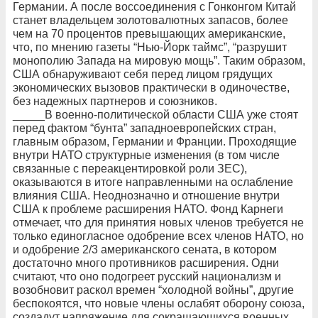
Германии. А после воссоединения с Гонконгом Китай
станет владельцем золотовалютных запасов, более
чем на 70 процентов превышающих американские,
что, по мнению газеты “Нью-Йорк таймс”, “разрушит
монополию Запада на мировую мощь”. Таким образом,
США обнаруживают себя перед лицом грядущих
экономических вызовов практически в одиночестве,
без надежных партнеров и союзников.
_____В военно-политической области США уже стоят
перед фактом “бунта” западноевропейских стран,
главным образом, Германии и Франции. Проходящие
внутри НАТО структурные изменения (в том числе
связанные с переакцентировкой роли ЗЕС),
оказываются в итоге направленными на ослабление
влияния США. Неоднозначно и отношение внутри
США к проблеме расширения НАТО. Фонд Карнеги
отмечает, что для принятия новых членов требуется не
только единогласное одобрение всех членов НАТО, но
и одобрение 2/3 американского сената, в котором
достаточно много противников расширения. Одни
считают, что оно подогреет русский национализм и
возобновит раскол времен “холодной войны”, другие
беспокоятся, что новые члены ослабят оборону союза,
создадут напряжение для сокращающихся военных