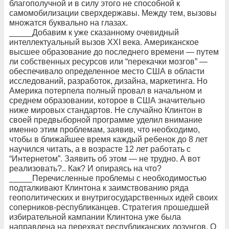
благополучной и в силу этого не способной к
самомобилизации сверхдержавы. Между тем, вызовы
множатся буквально на глазах.
_____Добавим к уже сказанному очевидный
интеллектуальный вызов XXI века. Американское
высшее образование до последнего времени — путем
ли собственных ресурсов или “перекачки мозгов” —
обеспечивало определенное место США в области
исследований, разработок, дизайна, маркетинга. Но
Америка потерпела полный провал в начальном и
среднем образовании, которое в США значительно
ниже мировых стандартов. Не случайно Клинтон в
своей предвыборной программе уделил внимание
именно этим проблемам, заявив, что необходимо,
чтобы в ближайшее время каждый ребенок до 8 лет
научился читать, а в возрасте 12 лет работать с
“Интернетом”. Заявить об этом — не трудно. А вот
реализовать?.. Как? И опираясь на что?
_____Перечисленные проблемы с необходимостью
подталкивают Клинтона к заимствованию ряда
геополитических и внутригосударственных идей своих
соперников-республиканцев. Стратегия прошедшей
избирательной кампании Клинтона уже была
направлена на перехват республиканских лозунгов. О