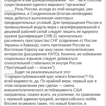
определять как функционирование “тел”, так и способы
существования единого мирового “организма”.
_____Роль России, исходя из этой концепции, уже
определена, и Соединенным Штатам необходимо
лишь добиться выполнения некоторых
предварительных условий. Для превращения России в
промышленный модуль мира с квалифицированной и
дешевой рабочей силой следует лишить ее ядерного
оружия (ратификация СНВ-2), окончательно
расчленить пространство СНГ (отделение от России
Украины и Кавказа), снять притязания России на
Восточную Европу как зону своих геополитических
интересов (расширение НАТО). Конечно, во избежание
социальных взрывов следует добиваться
относительной стабильности внутри России
(“бунтующий раб — опасен”).
_____Будет ли реализовываться этот
“старореспубликанский курс нового Клинтона”? По
всей видимости, да. По крайней мере, первый шаг в
этом направлении уже сделан — смена
внешнеполитического истеблишмента США
направлена, скорее всего, на усиление, по сравнению
с прежней администрацией, антироссийского лобби.
Вполне возможно также, что новый Клинтон, в