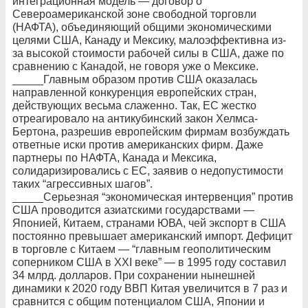
интеграционная модель — договор о
Североамериканской зоне свободной торговли
(НАФТА), объединяющий общими экономическими
целями США, Канаду и Мексику, малоэффективна из-
за высокой стоимости рабочей силы в США, даже по
сравнению с Канадой, не говоря уже о Мексике.
_____Главным образом против США оказалась
направленной конкуренция европейских стран,
действующих весьма слаженно. Так, ЕС жестко
отреагировало на антикубинский закон Хелмса-
Бертона, разрешив европейским фирмам возбуждать
ответные иски против американских фирм. Даже
партнеры по НАФТА, Канада и Мексика,
солидаризировались с ЕС, заявив о недопустимости
таких “агрессивных шагов”.
_____Серьезная “экономическая интервенция” против
США проводится азиатскими государствами —
Японией, Китаем, странами ЮВА, чей экспорт в США
постоянно превышает американский импорт. Дефицит
в торговле с Китаем — “главным геополитическим
соперником США в XXI веке” — в 1995 году составил
34 млрд. долларов. При сохранении нынешней
динамики к 2020 году ВВП Китая увеличится в 7 раз и
сравнится с общим потенциалом США, Японии и