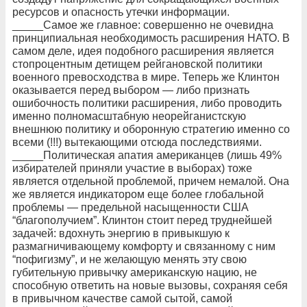
ресурсов и опасность утечки информации.
_____Самое же главное: совершенно не очевидна
принципиальная необходимость расширения НАТО. В
самом деле, идея подобного расширения является
стопроцентным детищем рейгановской политики
военного превосходства в мире. Теперь же Клинтон
оказывается перед выбором — либо признать
ошибочность политики расширения, либо проводить
именно полномасштабную неорейганистскую
внешнюю политику и оборонную стратегию именно со
всеми (!!!) вытекающими отсюда последствиями.
_____Политическая апатия американцев (лишь 49%
избирателей приняли участие в выборах) тоже
является отдельной проблемой, причем немалой. Она
же является индикатором еще более глобальной
проблемы — предельной насыщенности США
“благополучием”. Клинтон стоит перед труднейшей
задачей: вдохнуть энергию в привыкшую к
размагничивающему комфорту и связанному с ним
“пофигизму”, и не желающую менять эту свою
губительную привычку американскую нацию, не
способную ответить на новые вызовы, сохраняя себя
в привычном качестве самой сытой, самой