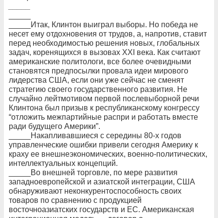
_____
_____
_____Итак, Клинтон выиграл выборы. Но победа не
несет ему отдохновения от трудов, а, напротив, ставит
перед необходимостью решения новых, глобальных
задач, коренящихся в вызовах XXI века. Как считают
американские политологи, все более очевидными
становятся предпосылки провала идеи мирового
лидерства США, если они уже сейчас не сменят
стратегию своего государственного развития. Не
случайно лейтмотивом первой послевыборной речи
Клинтона был призыв к республиканскому конгрессу
“отложить межпартийные распри и работать вместе
ради будущего Америки”.
_____Накапливавшиеся с середины 80-х годов
управленческие ошибки привели сегодня Америку к
краху ее внешнеэкономических, военно-политических,
интеллектуальных концепций.
_____Во внешней торговле, по мере развития
западноевропейской и азиатской интеграции, США
обнаруживают неконкурентоспособность своих
товаров по сравнению с продукцией
восточноазиатских государств и ЕС. Американская