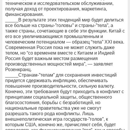
техническом и исследовательском обслуживании,
получая доход от проектирования, маркетинга,
финансирования.
_____В результате этих тенденций мир будет делиться
все больше на страны-”головы” и страны-”тела”, а
также страны, сочетающие в себе эти функции. Китай с
его все увеличивающимся промышленным и
человеческим потенциалом — образец “тела” XXI века.
Современная Россия пока не может служить даже
телом, но “со временем вместе с Китаем и Индией
Россия будет важным местом размещения
производственных мощностей мира”, — заявляет
Розенкранц.
_____Странам-”телам” для сохранения инвестиций
придется сдерживать инфляцию, обеспечивать
повышение производительности, сильную валюту.
Конечно, эти требования будут приходить в конфликт с
принципами социальной защиты, общественного
благосостояния, борьбы с безработицей, но
национальные правительства уже не смогут
разрешать такого рода конфликты. Лишь
внешнеполитическая игра государств-”голов”, к
которым США, конечно же, причисляют себя, будет