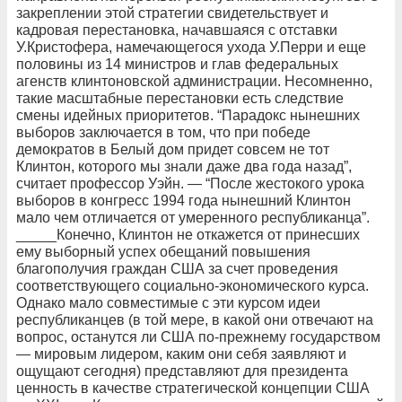
закреплении этой стратегии свидетельствует и
кадровая перестановка, начавшаяся с отставки
У.Кристофера, намечающегося ухода У.Перри и еще
половины из 14 министров и глав федеральных
агенств клинтоновской администрации. Несомненно,
такие масштабные перестановки есть следствие
смены идейных приоритетов. “Парадокс нынешних
выборов заключается в том, что при победе
демократов в Белый дом придет совсем не тот
Клинтон, которого мы знали даже два года назад”,
считает профессор Уэйн. — “После жестокого урока
выборов в конгресс 1994 года нынешний Клинтон
мало чем отличается от умеренного республиканца”.
_____Конечно, Клинтон не откажется от принесших
ему выборный успех обещаний повышения
благополучия граждан США за счет проведения
соответствующего социально-экономического курса.
Однако мало совместимые с эти курсом идеи
республиканцев (в той мере, в какой они отвечают на
вопрос, останутся ли США по-прежнему государством
— мировым лидером, каким они себя заявляют и
ощущают сегодня) представляют для президента
ценность в качестве стратегической концепции США