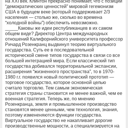
на XXI век. Клинтон прекрасно понимает, что с позиций
“демократических ценностей” мировой гегемонизм
США в будущем веке (который поддерживает 2/3
населения — столько же, сколько во времена
“холодной войны”) обеспечить невозможно.
_____Каковы же идеи республиканцев в их самом
общем виде? Директор Центра международных
отношений Калифорнийского университета профессор
Ричард Розенкранц выдвинул теорию виртуального
государства. Суть ее в последовательной
исторической смене типов государства в связи со все
большей интеграцией мира. Если классический тип
государства добивался территориальной экспансии,
расширения “жизненного пространства”, то в 1970-
1980 г.г. появился новый политический прототип —
торговое государство, которое основной целью
считало торговлю. Тем самым экономическая
стратегия страны становится не менее важной, чем ее
военная стратегия. Теперь же, по мнению
Розенкранца, земля и промышленное производство
становятся менее ценными, чем технология, знания,
поэтому измененяются функции государства.
Виртуальное государство не накапливает дорогие
производственные мощности, а специализируется на