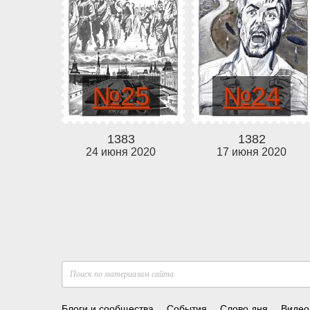
№25
№24
1383
1382
24 июня 2020
17 июня 2020
Блоги и сообщества
События
Слово дня
Видео