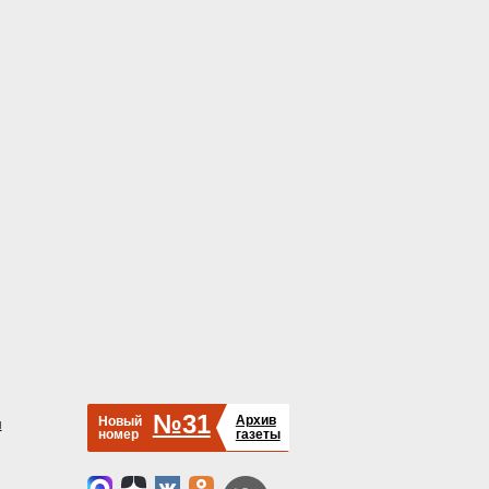
№31
Архив
Новый
й
номер
газеты