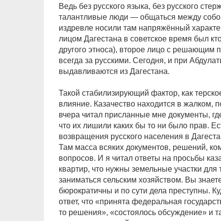
Ведь без русского языка, без русского сте
талантливые люди — общаться между собой
издревле носили там напряжённый характер
лицом Дагестана в советское время был кто
другого этноса), второе лицо с решающим п
всегда за русскими. Сегодня, и при Абдула
выдавливаются из Дагестана.
Такой стабилизирующий фактор, как терское
влияние. Казачество находится в жалком, 
вчера читал присланные мне документы, где
что их лишили каких бы то ни было прав. 
возвращения русского населения в Дагеста
Там масса всяких документов, решений, ко
вопросов. И я читал ответы на просьбы каза
квартир, что нужны земельные участки для 
заниматься сельским хозяйством. Вы знаете
бюрократичны и по сути дела преступны. Ку
ответ, что «принята федеральная государс
то решения», «состоялось обсуждение» и т