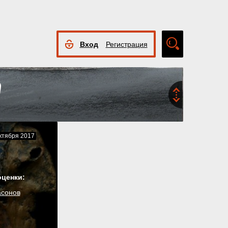
Вход
Регистрация
Расширенный
поиск
ктября 2017
оценки:
асонов