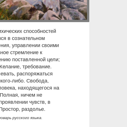
ихических способностей
ся в сознательном
ения, управлении своими
ьное стремление к
ению поставленной цели;
 Желание, требование.
левать, распоряжаться
кого-либо. Свобода,
ловека, находящегося на
 Полная, ничем не
проявлении чувств, в
Простор, раздолье.
оварь русского языка.