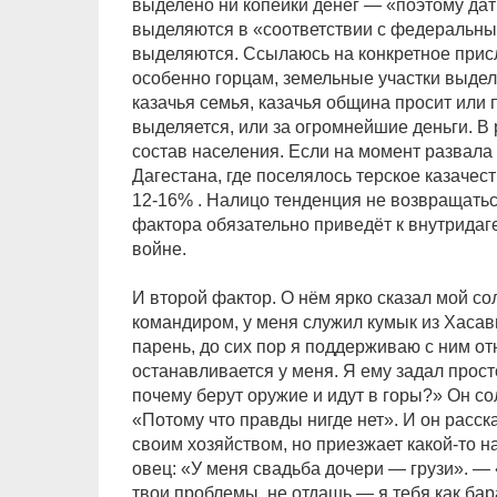
выделено ни копейки денег — «поэтому дат
выделяются в «соответствии с федеральным
выделяются. Ссылаюсь на конкретное прис
особенно горцам, земельные участки выдел
казачья семья, казачья община просит или 
выделяется, или за огромнейшие деньги. В 
состав населения. Если на момент развала
Дагестана, где поселялось терское казачес
12-16% . Налицо тенденция не возвращаться
фактора обязательно приведёт к внутрида
войне.
И второй фактор. О нём ярко сказал мой со
командиром, у меня служил кумык из Хаса
парень, до сих пор я поддерживаю с ним о
останавливается у меня. Я ему задал прост
почему берут оружие и идут в горы?» Он со
«Потому что правды нигде нет». И он расска
своим хозяйством, но приезжает какой-то н
овец: «У меня свадьба дочери — грузи». — 
твои проблемы, не отдашь — я тебя как бар