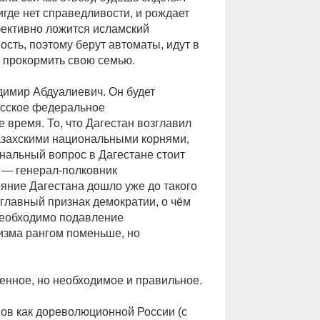
игде нет справедливости, и рождает
фективно ложится исламский
сть, поэтому берут автоматы, идут в
то прокормить свою семью.
димир Абдуалиевич. Он будет
усское федеральное
е время. То, что Дагестан возглавил
казахскими национальными корнями,
ональный вопрос в Дагестане стоит
в — генерал-полковник
ояние Дагестана дошло уже до такого
 главный признак демократии, о чём
Необходимо подавление
изма рангом поменьше, но
енное, но необходимое и правильное.
ов как дореволюционной России (с