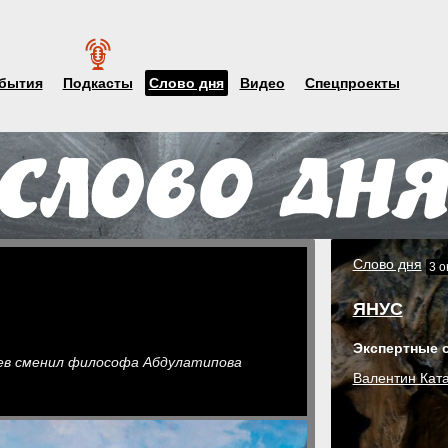
бытия
Подкасты
Слово дня
Видео
Спецпроекты
Слово дня
3 о
ЯНУС
Экспертные 
ев сменил философа Абдулатипова
Валентин Кат