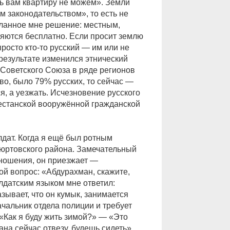
ь вам квартиру не можем». Земли
 законодательством», то есть не
ланное мне решение: местным,
яются бесплатно. Если просит землю
просто кто-то русский — им или не
результате изменился этнический
 Советского Союза в ряде регионов
тво, было 79% русских, то сейчас —
, а уезжать. Исчезновение русского
гестанской вооружённой гражданской
лдат. Когда я ещё был ротным
вюртовского района. Замечательный
тношения, он приезжает —
ой вопрос: «Абдурахман, скажите,
лдатским языком мне ответил:
зывает, что он кумык, занимается
ачальник отдела полиции и требует
«Как я буду жить зимой?» — «Это
ана сейчас отвезу, будешь сидеть».