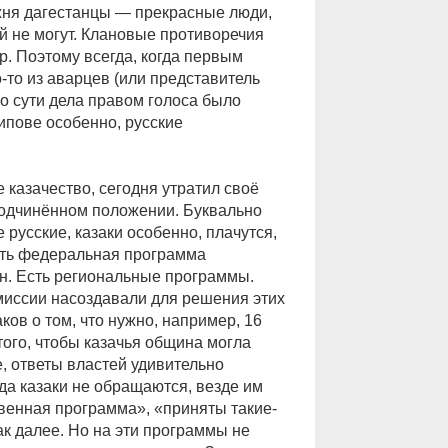
ржня дагестанцы — прекрасные люди,
 не могут. Клановые противоречия
. Поэтому всегда, когда первым
-то из аварцев (или представитель
о сути дела правом голоса было
типове особенно, русские
 казачество, сегодня утратил своё
подчинённом положении. Буквально
 русские, казаки особенно, плачутся,
Есть федеральная программа
н. Есть региональные программы.
миссии насоздавали для решения этих
ков о том, что нужно, например, 16
того, чтобы казачья община могла
, ответы властей удивительно
да казаки не обращаются, везде им
твенная программа», «приняты такие-
ак далее. Но на эти программы не