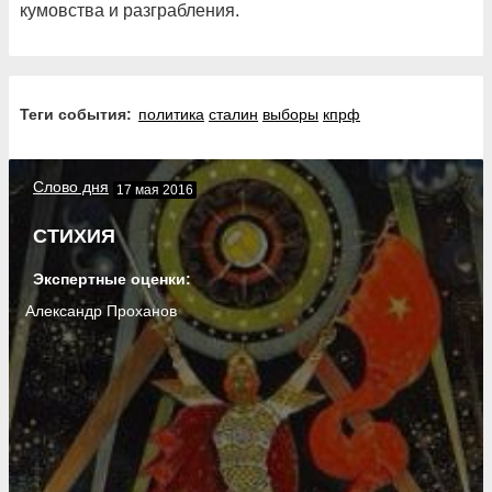
кумовства и разграбления.
Теги события:
политика
сталин
выборы
кпрф
Слово дня
17 мая 2016
СТИХИЯ
Экспертные оценки:
Александр Проханов