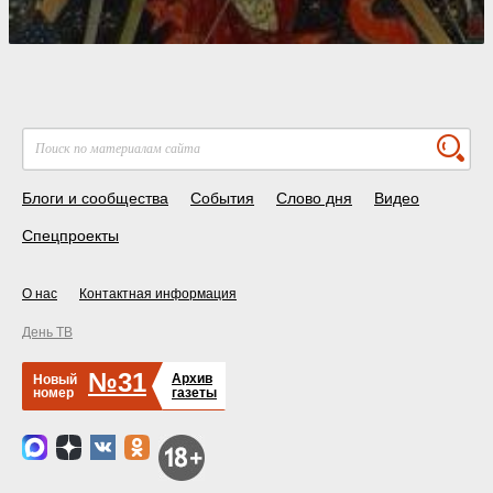
Блоги и сообщества
События
Слово дня
Видео
Спецпроекты
О нас
Контактная информация
День ТВ
№31
Архив
Новый
номер
газеты