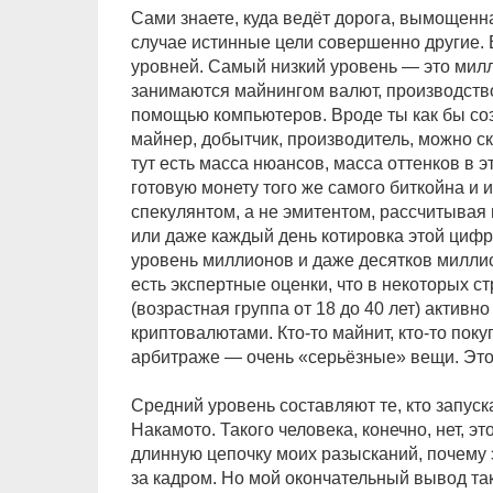
Сами знаете, куда ведёт дорога, вымощен
случае истинные цели совершенно другие. В
уровней. Самый низкий уровень — это мил
занимаются майнингом валют, производств
помощью компьютеров. Вроде ты как бы соз
майнер, добытчик, производитель, можно ск
тут есть масса нюансов, масса оттенков в 
готовую монету того же самого биткойна и 
спекулянтом, а не эмитентом, рассчитывая 
или даже каждый день котировка этой цифр
уровень миллионов и даже десятков миллион
есть экспертные оценки, что в некоторых с
(возрастная группа от 18 до 40 лет) активн
криптовалютами. Кто-то майнит, кто-то покуп
арбитраже — очень «серьёзные» вещи. Это
Средний уровень составляют те, кто запус
Накамото. Такого человека, конечно, нет, э
длинную цепочку моих разысканий, почему 
за кадром. Но мой окончательный вывод та