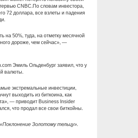
нтервью CNBC.По словам инвестора,
его 72 доллара, все взлеты и падения
ди.
ь на 50%, туда, на отметку месячной
много дороже, чем сейчас», —
n.com Эмиль Ольденбург заявил, что у
ой валюты.
самые экстремальные инвестиции,
чнут выходить из биткоина, как
та», — приводит Business Insider
лся, что продал все свои биткойны.
, «Поклонение Золотому тельцу».