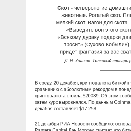
скот -
четвероногие домашни
животные. Рогатый скот. Пл
мелкий скот. Вагон для скота.
«Выведите вон этого скота
«Всякому дураку подарки дава
просит» (Сухово-Кобылин).
придёт фантазия за вас сват
Д. Н. Ушаков. Толковый словарь р
В среду, 20 декабря, криптовалюта биткойн 
сравнению с абсолютным рекордом в понеде
криптовалюта стоила $20089. Об этом сооб
затем курс выровнялся. По данным Coinmark
декабря составляет $17 258.
21 декабря РИА Новости сообщило: основа
Pantera Capital Дэн Морхед считает, что би