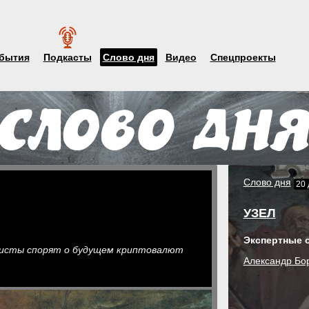
бытия
Подкасты
Слово дня
Видео
Спецпроекты
Слово дня
20 
УЗЕЛ
Экспертные 
систы спорят о будущем криптовалют
Александр Бо