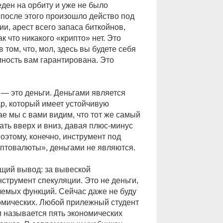
ден на орбиту и уже не было
, после этого произошло действо под
и, арест всего запаса биткойнов,
к что никакого «крипто» нет. Это
том, что, мол, здесь вы будете себя
мность вам гарантирована. Это
— это деньги. Деньгами является
вар, который имеет устойчивую
ае мы с вами видим, что тот же самый
ать вверх и вниз, давая плюс-минус
оэтому, конечно, инструмент под
иптовалюты», деньгами не являются.
щий вывод: за вывеской
струмент спекуляции. Это не деньги,
млемых функций. Сейчас даже не буду
номических. Любой прилежный студент
м называется пять экономических