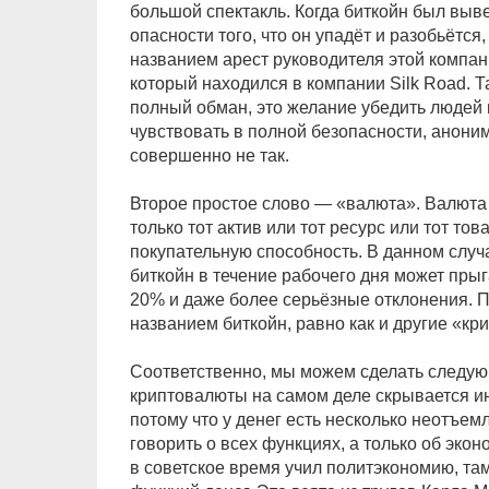
большой спектакль. Когда биткойн был выве
опасности того, что он упадёт и разобьётся
названием арест руководителя этой компани
который находился в компании Silk Road. Та
полный обман, это желание убедить людей в 
чувствовать в полной безопасности, анони
совершенно не так.
Второе простое слово — «валюта». Валюта 
только тот актив или тот ресурс или тот то
покупательную способность. В данном случ
биткойн в течение рабочего дня может прыг
20% и даже более серьёзные отклонения. П
названием биткойн, равно как и другие «кр
Соответственно, мы можем сделать следую
криптовалюты на самом деле скрывается ин
потому что у денег есть несколько неотъе
говорить о всех функциях, а только об эко
в советское время учил политэкономию, та