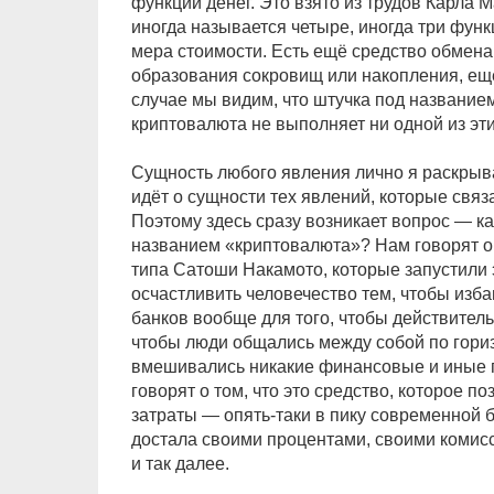
функций денег. Это взято из трудов Карла 
иногда называется четыре, иногда три функ
мера стоимости. Есть ещё средство обмена
образования сокровищ или накопления, ещ
случае мы видим, что штучка под название
криптовалюта не выполняет ни одной из эт
Сущность любого явления лично я раскрыва
идёт о сущности тех явлений, которые связ
Поэтому здесь сразу возникает вопрос — ка
названием «криптовалюта»? Нам говорят о 
типа Сатоши Накамото, которые запустили э
осчастливить человечество тем, чтобы изба
банков вообще для того, чтобы действител
чтобы люди общались между собой по гориз
вмешивались никакие финансовые и иные г
говорят о том, что это средство, которое по
затраты — опять-таки в пику современной б
достала своими процентами, своими комис
и так далее.