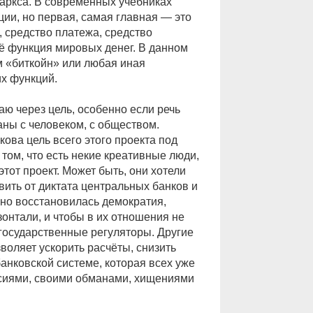
Маркса. В современных учебниках
ции, но первая, самая главная — это
, средство платежа, средство
ё функция мировых денег. В данном
м «биткойн» или любая иная
их функций.
ю через цель, особенно если речь
аны с человеком, с обществом.
кова цель всего этого проекта под
том, что есть некие креативные люди,
тот проект. Может быть, они хотели
вить от диктата центральных банков и
ьно восстановилась демократия,
онтали, и чтобы в их отношения не
осударственные регуляторы. Другие
зволяет ускорить расчёты, снизить
анковской системе, которая всех уже
сиями, своими обманами, хищениями