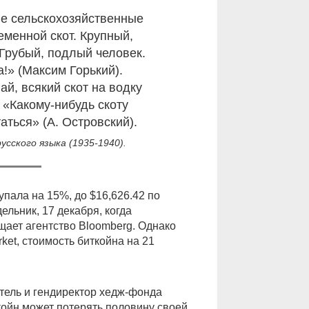
е сельскохозяйственные
еменной скот. Крупный,
 Грубый, подлый человек.
!» (Максим Горький).
й, всякий скот на водку
 «Какому-нибудь скоту
аться» (А. Островский).
усского языка (1935-1940).
упала на 15%, до $16,626.42 по
льник, 17 декабря, когда
щает агентство Bloomberg. Однако
et, стоимость биткойна на 21
тель и гендиректор хедж-фонда
ткойн может потерять половину своей