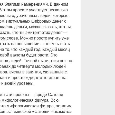
ная благими намерениями. В данном
 этом проекте участвует несколько
лионы одураченных людей, которые
ом виртуальных цифровых денег с
даёшь деньги, можно сказать, что ты
азать, что ты эмитент этих денег —
этом слове. Можно просто купить уже
играть на повышение — то есть стать
на то, что каждый год, каждый месяц
овой валюты будет расти. Это
ов людей. Точной статистики нет, но
транах до четверти молодых людей
о вовлечены в занятия, связанные с
ает и просто ждет, кто-то играет на
 нижний уровень.
кает эти проекты — вроде Сатоши
то мифологическая фигура. Всю
это мифологическая фигура, оставим
ков: за вывеской «Сатоши Накамото»