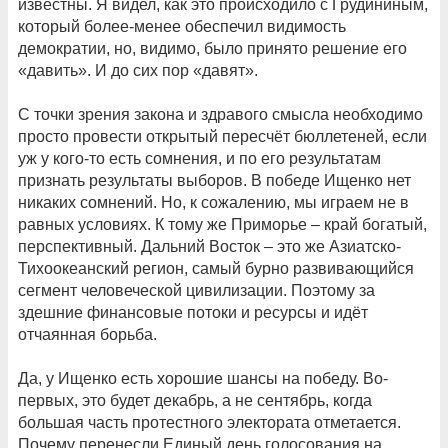
известны. Я видел, как это происходило с Грудининым,
который более-менее обеспечил видимость
демократии, но, видимо, было принято решение его
«давить». И до сих пор «давят».
С точки зрения закона и здравого смысла необходимо
просто провести открытый пересчёт бюллетеней, если
уж у кого-то есть сомнения, и по его результатам
признать результаты выборов. В победе Ищенко нет
никаких сомнений. Но, к сожалению, мы играем не в
равных условиях. К тому же Приморье – край богатый,
перспективный. Дальний Восток – это же Азиатско-
Тихоокеанский регион, самый бурно развивающийся
сегмент человеческой цивилизации. Поэтому за
здешние финансовые потоки и ресурсы и идёт
отчаянная борьба.
Да, у Ищенко есть хорошие шансы на победу. Во-
первых, это будет декабрь, а не сентябрь, когда
большая часть протестного электората отметается.
Почему перенесли Единый день голосования на