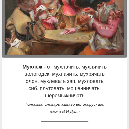
мухлёж -
от мухлачить, мухлячить
вологодск. мухначить, мухрячать
олон. мухлевать зап. мухловать
сиб. плутовать, мошенничать,
шеромыжничать
Толковый словарь живаго великорускаго
языка В.И.Даля