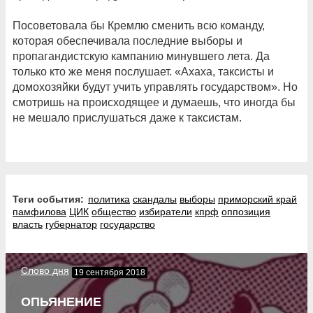
Посоветовала бы Кремлю сменить всю команду,
которая обеспечивала последние выборы и
пропагандистскую кампанию минувшего лета. Да
только кто же меня послушает. «Ахаха, таксисты и
домохозяйки будут учить управлять государством». Но
смотришь на происходящее и думаешь, что иногда бы
не мешало прислушаться даже к таксистам.
Теги события:
политика
скандалы
выборы
приморский край
памфилова
ЦИК
общество
избиратели
кпрф
оппозиция
власть
губернатор
государство
Слово дня
19 сентября 2018
ОПЬЯНЕНИЕ