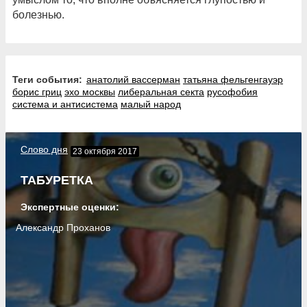
болезнью.
Теги события:
анатолий вассерман
татьяна фельгенгауэр
борис гриц
эхо москвы
либеральная секта
русофобия
система и антисистема
малый народ
Слово дня
23 октября 2017
ТАБУРЕТКА
Экспертные оценки:
Александр Проханов