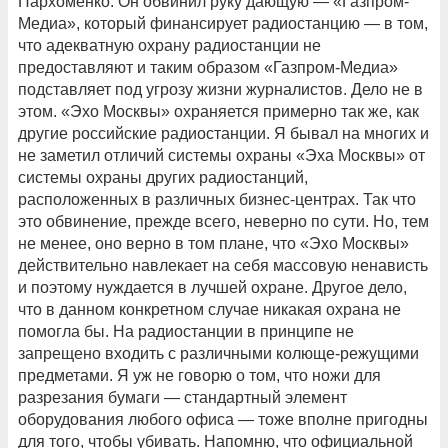
Пархоменко. Он обвинил руку дающую — «Газпром-
Медиа», который финансирует радиостанцию — в том,
что адекватную охрану радиостанции не
предоставляют и таким образом «Газпром-Медиа»
подставляет под угрозу жизни журналистов. Дело не в
этом. «Эхо Москвы» охраняется примерно так же, как
другие российские радиостанции. Я бывал на многих и
не заметил отличий системы охраны «Эха Москвы» от
системы охраны других радиостанций,
расположенных в различных бизнес-центрах. Так что
это обвинение, прежде всего, неверно по сути. Но, тем
не менее, оно верно в том плане, что «Эхо Москвы»
действительно навлекает на себя массовую ненависть
и поэтому нуждается в лучшей охране. Другое дело,
что в данном конкретном случае никакая охрана не
помогла бы. На радиостанции в принципе не
запрещено входить с различными колюще-режущими
предметами. Я уж не говорю о том, что ножи для
разрезания бумаги — стандартный элемент
оборудования любого офиса — тоже вполне пригодны
для того, чтобы убивать. Напомню, что официальной