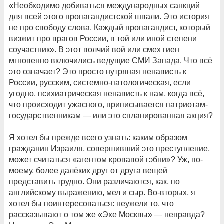
«Необходимо добиваться международных санкций
для всей этого пропагандистской швали. Это история
не про свободу слова. Каждый пропагандист, который
визжит про врагов России, в той или иной степени
соучастник». В этот волчий вой или смех гиен
мгновенно включились ведущие СМИ Запада. Что всё
это означает? Это просто нутряная ненависть к
России, русским, системно-патологическая, если
угодно, психиатрическая ненависть к нам, когда всё,
что происходит ужасного, приписывается патриотам-
государственникам — или это спланированная акция?
Я хотел бы прежде всего узнать: каким образом
гражданин Израиля, совершивший это преступление,
может считаться «агентом кровавой гэбни»? Уж, по-
моему, более далёких друг от друга вещей
представить трудно. Они различаются, как, по
английскому выражению, мел и сыр. Во-вторых, я
хотел бы поинтересоваться: неужели то, что
рассказывают о том же «Эхе Москвы» — неправда?