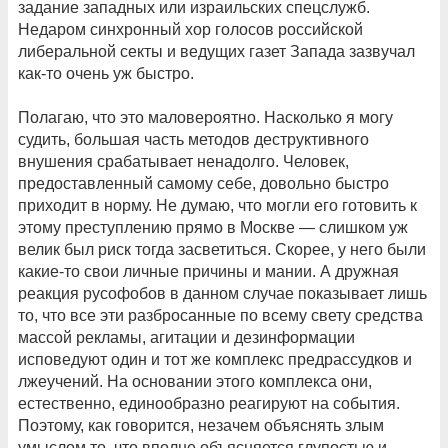
задание западных или израильских спецслужб.
Недаром синхронный хор голосов российской
либеральной секты и ведущих газет Запада зазвучал
как-то очень уж быстро.
Полагаю, что это маловероятно. Насколько я могу
судить, большая часть методов деструктивного
внушения срабатывает ненадолго. Человек,
предоставленный самому себе, довольно быстро
приходит в норму. Не думаю, что могли его готовить к
этому преступлению прямо в Москве — слишком уж
велик был риск тогда засветиться. Скорее, у него были
какие-то свои личные причины и мании. А дружная
реакция русофобов в данном случае показывает лишь
то, что все эти разбросанные по всему свету средства
массой рекламы, агитации и дезинформации
исповедуют один и тот же комплекс предрассудков и
лжеучений. На основании этого комплекса они,
естественно, единообразно реагируют на события.
Поэтому, как говорится, незачем объяснять злым
умыслом то, что вполне объясняется глупостью и