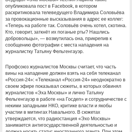
опубликовала пост в Facebook, в котором
раскритиковала телеведущего Владимира Соловьёва
за провокационные высказывания в адрес ее коллег:
«Теперь на работе так. Соловьёв очень хотел, скотина.
Кто, говорит, заткнёт их поганые рты? Нашлись
добровольцы», — возмутилась она, прикрепив к
сообщению фотографии с места нападения на
журналистку Татьяну Фельгенгауэр.
Профсоюз журналистов Москвы считает, что часть
вины на нападение должен взять на себя телеканал
«Россия-24»: «Телеканал «Россия-24» неоднократно в
своем эфире показывал сюжеты, в которых обвинял
журналистов «Эха Москвы» и лично Татьяну
Фельгенгауэр в работе «на Госдеп» и сотрудничестве с
некими западными НКО, критике власти и якобы
участии в митингах Навального. В сюжетах
утверждается, что радиостанция «Эхо Москвы»
занимается антигосударственной деятельностью и
должна носить статус иностранного агента. При этом