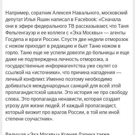
Например, соратник Алексея Навального, московский
депутат Илья Яшин написал в Facebook: «Сначала
они в эфире федерального ТВ рассказывают, что Таня
Фельгенгауэр и ее коллеги с «Эха Москвы» — агенты
Госдепа и враги России. Спустя две недели отморозок
с ножом приходит в редакцию и бьет Таню ножом в
горло. Таню еще не успели довезти до больницы и еще
даже не подтверждена личность отморозка, а
государственные информагентства уже скулят со
ссылкой на «источники», что причина нападения —
личный конфликт. Именно поэтому необходимо
добиваться международных санкций для всей этой
пропагандистской швали. Это история не про свободу
слова. Это пропаганда ненависти, которая создает
угрозу для жизни людей. И каждый пропагандист,
который визжит про врагов России, в той или иной
степени соучастник».
Ведущая «Эха Москвы» Ксения Ларина также