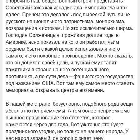
опорочить наш общественный строй, представить
Советский Союз как исчадие ада, империю зла и так
далее. Причём это делалось под вывеской чуть ли не
русского национального патриотизма, монархизма,
возвращения к истокам. Но это исключительно ширма.
Господин Солженицын, проживая долгие годы в
Америке, ясно показал, на кого он работал, чьим
орудием был и с какой целью использовали и его
самого, и его похабные произведения. Можно сказать,
что он добился своей цели, и пускай ему ставят
памятники в стране нашего потенциального
противника, а по сути дела – фашистского государства
под названием США. Вот там ему самое место ставить
мемориалы, открывать центры его имени.
В нашей же стране, безусловно, подобного рода вещи
абсолютно неприемлемы. А тем более неприемлемо
пышное празднование его столетия, которое
намечается через два года. Вот уж точно это будет
праздник кого угодно, но только не нашего народа. У
нас народ здравый, он хорошо знает цену