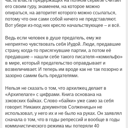
часть власть предержащих на полном серьёзе считает
его своим гуру, знаменем, на которое можно
опираться, на авторитет которого можно ссылаться,
потому что они сами собой ничего не представляют.
Вот убери из-под них кресло начальствующее – и всё.
Ведь если человек в душе предатель, ему же
неприятно чувствовать себя Иудой. Люди, предавшие
страну, когда-то присягнувшие партии, а потом её
предавшие – нашли себе такого писателя-«комильфо»
в мире, который предательство оправдывает и
возвеличивает. И теперь им вроде как не так позорно и
зазорно самим быть предателями.
Нельзя не сказать о том, что архилжец делает в
«Архипелаге» с цифрами. Книга основана на
зэковских байках. Слово «байки» уже само за себя
говорит. Никаких документов Солженицын не
использовал, у него их и не было на руках. Он заявлял
сначала о том, что в годы репрессий и вообще в годы
коммунистического режима мы потеряли 40