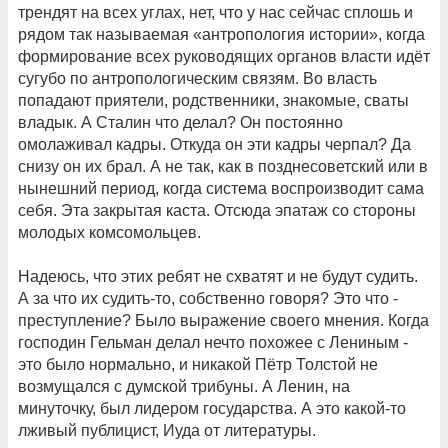
трендят на всех углах, нет, что у нас сейчас сплошь и
рядом так называемая «антропология истории», когда
формирование всех руководящих органов власти идёт
сугубо по антропологическим связям. Во власть
попадают приятели, родственники, знакомые, сваты
владык. А Сталин что делал? Он постоянно
омолаживал кадры. Откуда он эти кадры черпал? Да
снизу он их брал. А не так, как в позднесоветский или в
нынешний период, когда система воспроизводит сама
себя. Эта закрытая каста. Отсюда эпатаж со стороны
молодых комсомольцев.
Надеюсь, что этих ребят не схватят и не будут судить.
А за что их судить-то, собственно говоря? Это что -
преступление? Было выражение своего мнения. Когда
господин Гельман делал нечто похожее с Лениным -
это было нормально, и никакой Пётр Толстой не
возмущался с думской трибуны. А Ленин, на
минуточку, был лидером государства. А это какой-то
лживый публицист, Иуда от литературы.