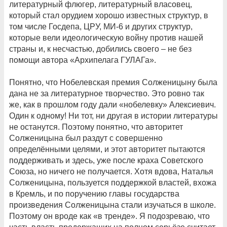
литературный флюгер, литературный власовец,
который стал орудием хорошо известных структур, в
том числе Госдепа, ЦРУ, МИ-6 и других структур,
которые вели идеологическую войну против нашей
страны и, к несчастью, добились своего – не без
помощи автора «Архипелага ГУЛАГа».
Понятно, что Нобелевская премия Солженицыну была
дана не за литературное творчество. Это ровно так
же, как в прошлом году дали «нобелевку» Алексиевич.
Один к одному! Ни тот, ни другая в истории литературы
не останутся. Поэтому понятно, что авторитет
Солженицына был раздут с совершенно
определёнными целями, и этот авторитет пытаются
поддерживать и здесь, уже после краха Советского
Союза, но ничего не получается. Хотя вдова, Наталья
Солженицына, пользуется поддержкой властей, вхожа
в Кремль, и по поручению главы государства
произведения Солженицына стали изучаться в школе.
Поэтому он вроде как «в тренде». Я подозреваю, что