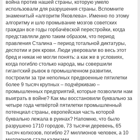
война против нашей страны, которую умело
использовали для разрушения страны. Вспомните
знаменитый «алгоритм Яковлева». Именно по этому
алгоритму и шло промывание мозгов советских
граждан все годы горбачёвской перестройки, когда
представляли дело таким образом, что период
правления Сталина – период тотальной диктатуры,
деспотии и рек крови. Люди уверовали во весь этот
бред и никак не могли понять: а как же в условиях,
когда погибло столько народа, мы совершили
гигантский рывок в промышленном развитии,
построили за три неполных предвоенные пятилетки
более 9 тысяч крупных – подчёркиваю –
промышленных предприятий, которые позволили нам
выиграть в войне? Как мы восстановили буквально за
четыре года четвёртой пятилетки промышленный
потенциал страны, европейская часть которой
буквально лежала в руинах? Напомню, что было
разрушено 1710 городов, 73 тысячи деревень, 65
тысяч колхозов, погибло 27 миллионов человек, а 10
миллионов стали калеками...