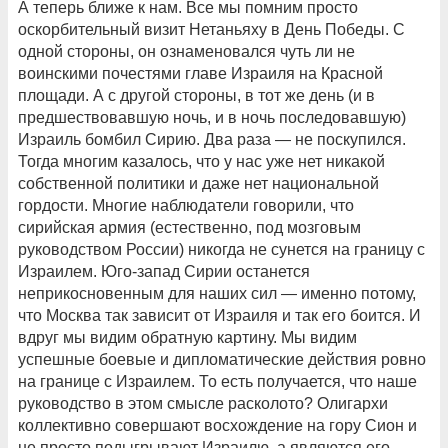
А теперь ближе к нам. Все мы помним просто
оскорбительный визит Нетаньяху в День Победы. С
одной стороны, он ознаменовался чуть ли не
воинскими почестями главе Израиля на Красной
площади. А с другой стороны, в тот же день (и в
предшествовавшую ночь, и в ночь последовавшую)
Израиль бомбил Сирию. Два раза — не поскупился.
Тогда многим казалось, что у нас уже нет никакой
собственной политики и даже нет национальной
гордости. Многие наблюдатели говорили, что
сирийская армия (естественно, под мозговым
руководством России) никогда не сунется на границу с
Израилем. Юго-запад Сирии останется
неприкосновенным для наших сил — именно потому,
что Москва так зависит от Израиля и так его боится. И
вдруг мы видим обратную картину. Мы видим
успешные боевые и дипломатические действия ровно
на границе с Израилем. То есть получается, что наше
руководство в этом смысле расколото? Олигархи
коллективно совершают восхождение на гору Сион и
не просто подыгрывают Израилю, а являются его