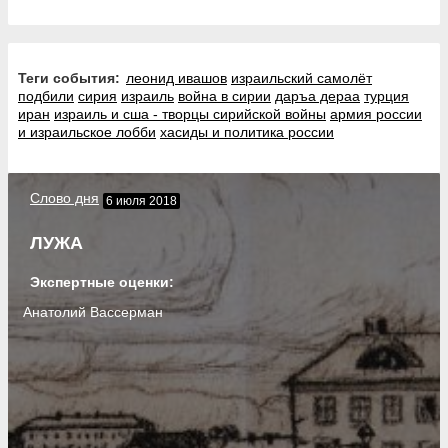
Теги события:
леонид ивашов
израильский самолёт
подбили
сирия
израиль
война в сирии
даръа дераа
турция
иран
израиль и сша - творцы сирийской войны
армия россии
и израильское лобби
хасиды и политика россии
Слово дня
6 июля 2018
ЛУЖА
Экспертные оценки:
Анатолий Вассерман