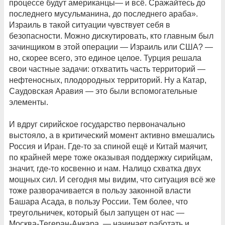
процессе будут американцы— и всё. Сражайтесь до
последнего мусульманина, до последнего араба».
Израиль в такой ситуации чувствует себя в
безопасности. Можно дискутировать, кто главным был
зачинщиком в этой операции — Израиль или США? —
но, скорее всего, это единое целое. Турция решала
свои частные задачи: отхватить часть территорий —
нефтеносных, плодородных территорий. Ну а Катар,
Саудовская Аравия — это были вспомогательные
элементы.
И вдруг сирийское государство первоначально
выстояло, а в критический момент активно вмешались
Россия и Иран. Где-то за спиной ещё и Китай маячит,
по крайней мере тоже оказывая поддержку сирийцам,
значит, где-то косвенно и нам. Налицо схватка двух
мощных сил. И сегодня мы видим, что ситуация всё же
тоже разворачивается в пользу законной власти
Башара Асада, в пользу России. Тем более, что
треугольничек, который был запущен от нас —
Москва-Тегеран-Анкара, — начинает работать и