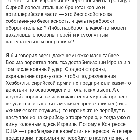
То, что 1 июля израильтяне перебросили на границу с
Сирией дополнительные бронетанковые и
артиллерийские части — это беспокойство за
собственную безопасность, и цель переброски
оборонительная? Либо, наоборот, в какой-то момент
цахаловцы способны перейти к сухопутным
наступательным операциям?
Я бы говорил здесь даже немножко масштабнее.
Весьма вероятна попытка дестабилизации Ирана и в
том числе военный удар. С одной стороны,
израильтяне страхуются, чтобы подразделения
Хезболлы, сирийской армии не предприняли каких-то
действий по освобождению Голанских высот. А с
другой стороны, не исключаю: если мирный процесс
не удастся остановить мелкими провокациями (типа
«химического оружия»), то израильтяне перейдут в
наступление на сирийскую территорию, и тогда уже я
вижу головным здесь Израиль. Потому в Конгрессе
США — преобладание еврейских интересов. А теперь
представим: израильтяне перейдут в наступление, и