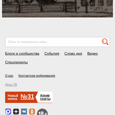
Блоги и сообщества
События
Слово дня
Видео
Спецпроекты
О нас
Контактная информация
День ТВ
№31
Архив
Новый
номер
газеты