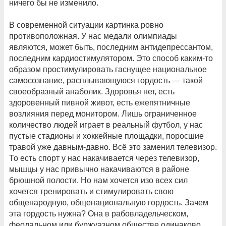
ничего бы не изменило.
В современной ситуации картинка ровно
противоположная. У нас медали олимпиады
являются, может быть, последним антидепрессантом,
последним кардиостимулятором. Это способ каким-то
образом простимулировать гаснущее национальное
самосознание, расплывающуюся гордость — такой
своеобразный анаболик. Здоровья нет, есть
здоровенный пивной живот, есть ежепятничные
возлияния перед монитором. Лишь ограниченное
количество людей играет в реальный футбол, у нас
пустые стадионы и хоккейные площадки, поросшие
травой уже давным-давно. Всё это заменил телевизор.
То есть спорт у нас накачивается через телевизор,
мышцы у нас привычно накачиваются в районе
брюшной полости. Но нам хочется изо всех сил
хочется тренировать и стимулировать свою
общенародную, общенациональную гордость. Зачем
эта гордость нужна? Она в рабовладельческом,
феодальном или буржуазном обществе одинаково