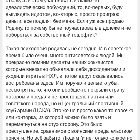
откажусь в этом участвовать из каких-то
идеалистических побуждений, то, во-первых, буду
выглядеть идиотом, во-вторых, просто проиграю
деньги, всё поделят без меня. Если уж все продают
Родину, то почему бы не поучаствовать в дележе и не
побороться за собственный гешефтик?
Такая психология родилась не сегодня. И в советское
время было очень много антисоветских людей. Мы
прекрасно помним десанты наших хоккеистов,
которые внезапно объявляли себя диссидентами и
уходили играть в НХЛ, в потом вдруг оказывались
востребованы здесь. Им поручали целые клубы,
несмотря на то, что они вообще-то покрыли страну
позором и предали не просто дело партии или
советского народа, но и Центральный спортивный
клуб армии (ЦСКА). Это же не просто какая-то лавочка
или конторка, из которой можно было взять и
переметнуться на «ту» сторону. Это было
преступление, сравнимое с воинским предательством
присяги. Но всё забыто. Людям (и не только конкретно