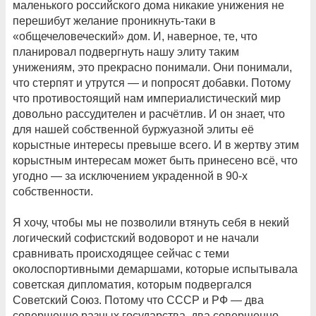
маленького российского дома никакие унижения не
перешибут желание проникнуть-таки в
«общечеловеческий» дом. И, наверное, те, что
планировал подвергнуть нашу элиту таким
унижениям, это прекрасно понимали. Они понимали,
что стерпят и утрутся — и попросят добавки. Потому
что противостоящий нам империалистический мир
довольно рассудителен и расчётлив. И он знает, что
для нашей собственной буржуазной элиты её
корыстные интересы превыше всего. И в жертву этим
корыстным интересам может быть принесено всё, что
угодно — за исключением украденной в 90-х
собственности.
Я хочу, чтобы мы не позволили втянуть себя в некий
логический софистский водоворот и не начали
сравнивать происходящее сейчас с теми
околоспортивными демаршами, которые испытывала
советская дипломатия, которым подвергался
Советский Союз. Потому что СССР и РФ — два
совершенно разных государства, два совершенно