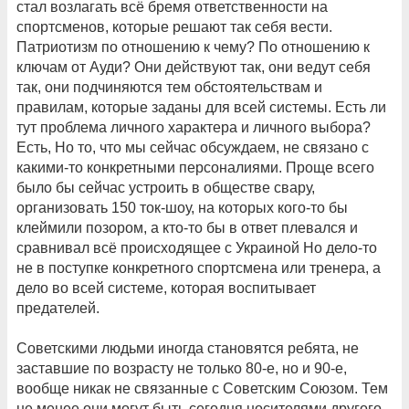
стал возлагать всё бремя ответственности на
спортсменов, которые решают так себя вести.
Патриотизм по отношению к чему? По отношению к
ключам от Ауди? Они действуют так, они ведут себя
так, они подчиняются тем обстоятельствам и
правилам, которые заданы для всей системы. Есть ли
тут проблема личного характера и личного выбора?
Есть, Но то, что мы сейчас обсуждаем, не связано с
какими-то конкретными персоналиями. Проще всего
было бы сейчас устроить в обществе свару,
организовать 150 ток-шоу, на которых кого-то бы
клеймили позором, а кто-то бы в ответ плевался и
сравнивал всё происходящее с Украиной Но дело-то
не в поступке конкретного спортсмена или тренера, а
дело во всей системе, которая воспитывает
предателей.
Советскими людьми иногда становятся ребята, не
заставшие по возрасту не только 80-е, но и 90-е,
вообще никак не связанные с Советским Союзом. Тем
не менее они могут быть сегодня носителями другого