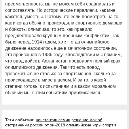
преемственность, мы не можем себя сравнивать и
сопоставлять. Но исторические параллели, как мне
кажется, уместны. Потому что если посмотреть на то,
как и когда обычно происходили спортивные демарши
и бойкоты олимпиад, то это, как правило,
предшествовало крупным военным конфликтам. Так
было перед 1914 годом, хотя тогда олимпийское
движение находилось ещё в зачаточном состоянии,
это произошло в 1936 году. Впоследствии мы помним,
что ввод войск в Афганистан предварил полный крах
олимпийского движения. Так что есть повод
тревожиться не столько за спортсменов, сколько за
происходящее в мире в целом. И за то, в какой
степени готовы к испытаниям и в каком моральном
обличии мы к этим событиям приближаемся.
Теги события:
константин сёмин
решение мок об
отстранении россии от ои-2018
олимпийские игры
спорт в