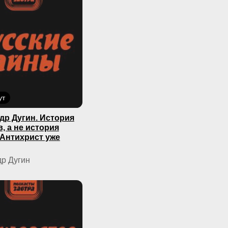
ут
др Дугин. История
, а не история
 Антихрист уже
р Дугин