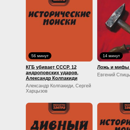
56 минут
14 минут
КГБ yбивaeт СССР. 12
Ложь и мифы 
андроповских ударов.
Евгений Спиц
Александр Колпакиди
Александр Колпакиди, Сергей
Харцызов