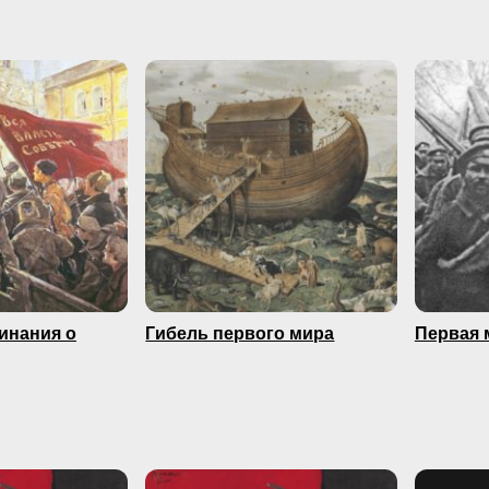
минания о
Гибель первого мира
Первая 