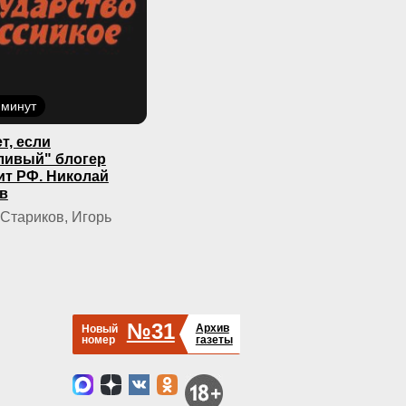
 минут
т, если
ливый" блогер
ит РФ. Николай
в
Стариков, Игорь
№31
Архив
Новый
номер
газеты