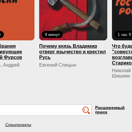
т
9 минут
1 час 9
брания
Почему князь Владимир
Что буде
кирующие
отверг язычество и крестил
"совест
й Фурсов
Русь
возглав
Старико
, Андрей
Евгений Спицын
Николай 
Шишкин
Расширенный
поиск
Спецпроекты