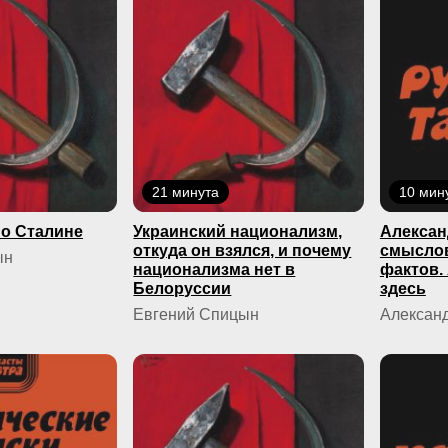
21 минута
10 мин
о Сталине
Украинский национализм,
Алексан
откуда он взялся, и почему
смыслов
ын
национализма нет в
фактов.
Белоруссии
здесь
Евгений Спицын
Александ