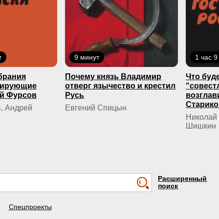
т
9 минут
1 час 9
брания
Почему князь Владимир
Что буде
кирующие
отверг язычество и крестил
"совест
й Фурсов
Русь
возглав
Старико
, Андрей
Евгений Спицын
Николай 
Шишкин
Расширенный
поиск
Спецпроекты