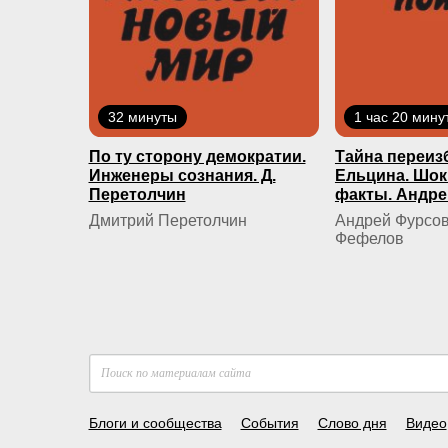
32 минуты
1 час 20 мину
По ту сторону демократии.
Тайна переиз
Инженеры сознания. Д.
Ельцина. Шо
Перетолчин
факты. Андре
Дмитрий Перетолчин
Андрей Фурсов
Фефелов
Блоги и сообщества
События
Слово дня
Видео