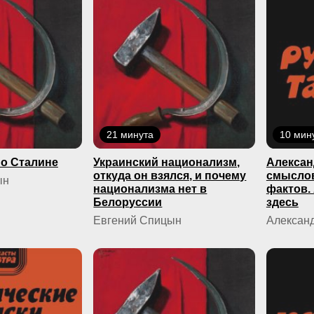
21 минута
10 мин
о Сталине
Украинский национализм,
Алексан
откуда он взялся, и почему
смыслов
ын
национализма нет в
фактов.
Белоруссии
здесь
Евгений Спицын
Александ