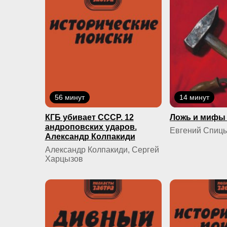
56 минут
14 минут
КГБ yбивaeт СССР. 12
Ложь и мифы 
андроповских ударов.
Евгений Спиц
Александр Колпакиди
Александр Колпакиди, Сергей
Харцызов