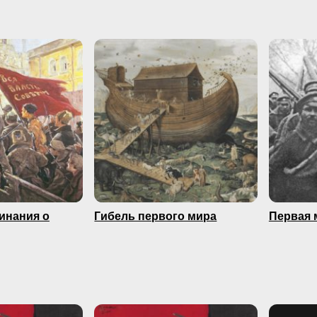
минания о
Гибель первого мира
Первая 