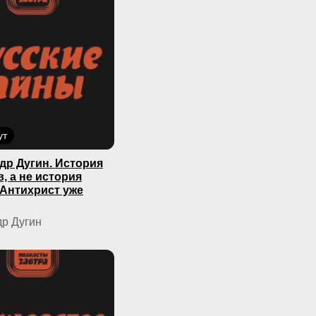
ут
др Дугин. История
, а не история
 Антихрист уже
р Дугин