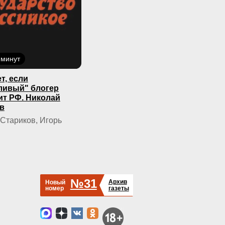
 минут
т, если
ливый" блогер
ит РФ. Николай
в
Стариков, Игорь
№31
Архив
Новый
номер
газеты