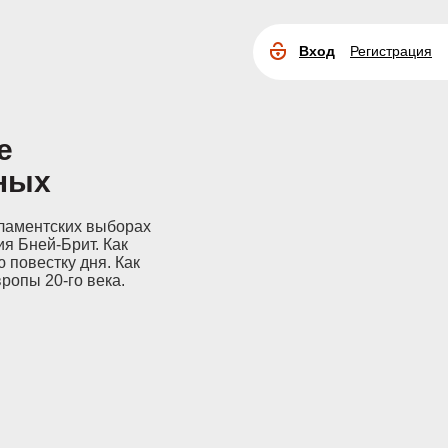
Вход
Регистрация
Расширенный
поиск
е
ных
рламентских выборах
ия Бней-Брит. Как
 повестку дня. Как
ропы 20-го века.