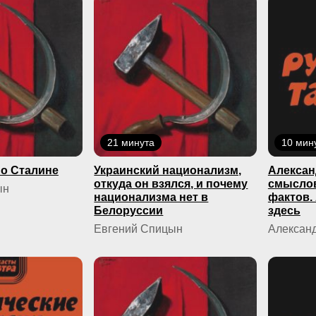
21 минута
10 мин
о Сталине
Украинский национализм,
Алексан
откуда он взялся, и почему
смыслов
ын
национализма нет в
фактов.
Белоруссии
здесь
Евгений Спицын
Александ