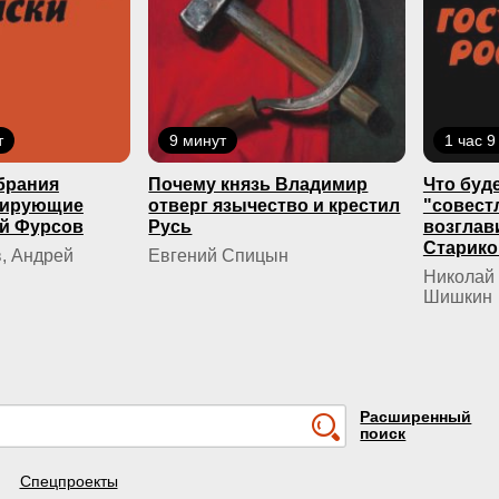
т
9 минут
1 час 9
брания
Почему князь Владимир
Что буде
кирующие
отверг язычество и крестил
"совест
й Фурсов
Русь
возглав
Старико
, Андрей
Евгений Спицын
Николай 
Шишкин
Расширенный
поиск
Спецпроекты