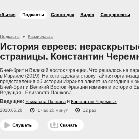
обытия
Подкасты
Слово дня
Видео
Спецпроекты
Подкасты
Квазивласть
История евреев: нераскрыты
страницы. Константин Черем
Бней-брит и Великий восток Франции. Что решалось на па
в Израиле (2019). На кого сделала ставку тайная организац
представления об истории Израиля влияет на сегодняшнюю
Бней-Брит и Великий Восток Франции изменили историю Ев
Ведущая - Елизавета Пашкова.
Ведущие:
и
Елизавета Пашкова
Константин Черемных
2020.05.28
1 час 20 минут
12 раз
Слушать
Скачать