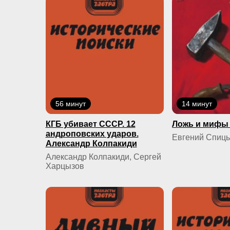
56 минут
14 минут
КГБ yбивaeт СССР. 12
Ложь и мифы 
андроповских ударов.
Евгений Спиц
Александр Колпакиди
Александр Колпакиди, Сергей
Харцызов