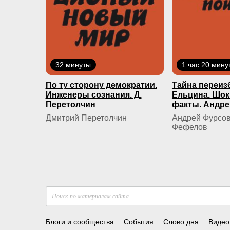
32 минуты
1 час 20 мину
По ту сторону демократии.
Тайна переиз
Инженеры сознания. Д.
Ельцина. Шо
Перетолчин
факты. Андре
Дмитрий Перетолчин
Андрей Фурсов
Фефелов
Блоги и сообщества
События
Слово дня
Видео