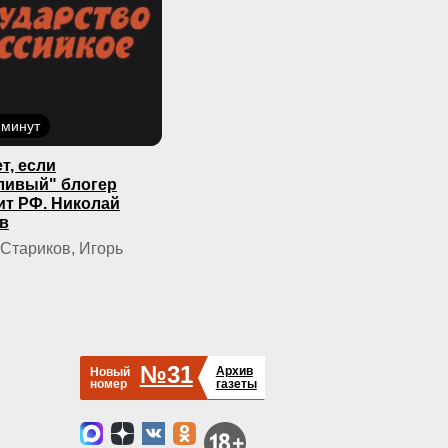
 минут
т, если
ливый" блогер
ит РФ. Николай
в
Стариков, Игорь
№31
Архив
Новый
номер
газеты