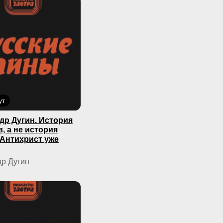
ут
др Дугин. История
, а не история
 Антихрист уже
р Дугин