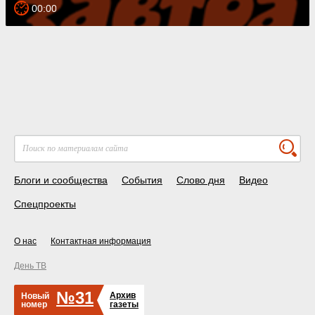
00:00
Блоги и сообщества
События
Слово дня
Видео
Спецпроекты
О нас
Контактная информация
День ТВ
№31
Архив
Новый
номер
газеты