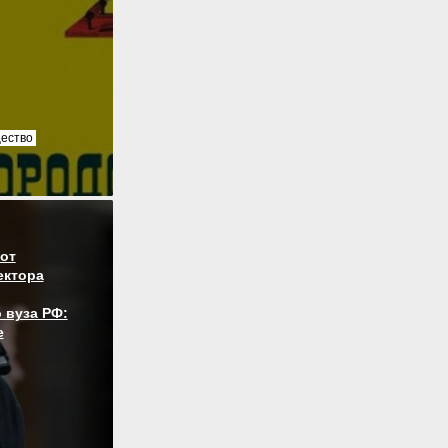
ество
от
ектора
 вуза РФ:
е