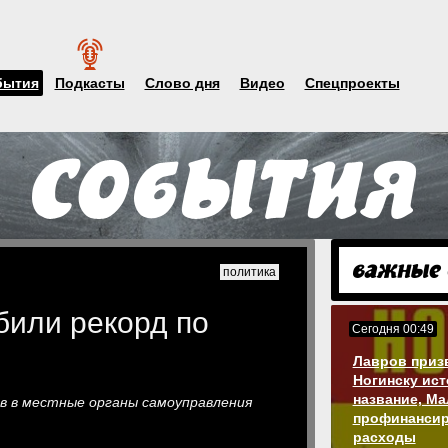
бытия
Подкасты
Слово дня
Видео
Спецпроекты
политика
били рекорд по
Сегодня 00:49
Лавров приз
Ногинску ис
название, М
в в местные органы самоуправления
профинансир
расходы