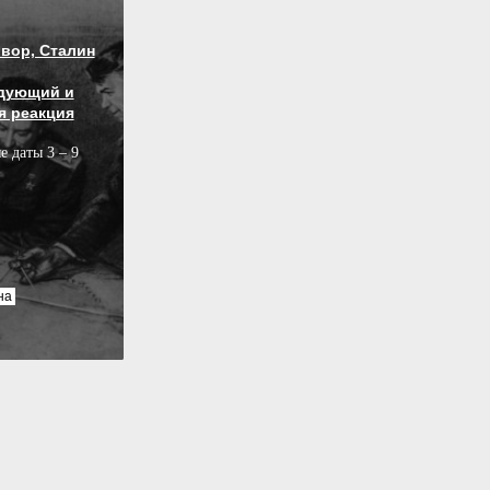
вор, Сталин
дующий и
я реакция
е даты 3 – 9
на