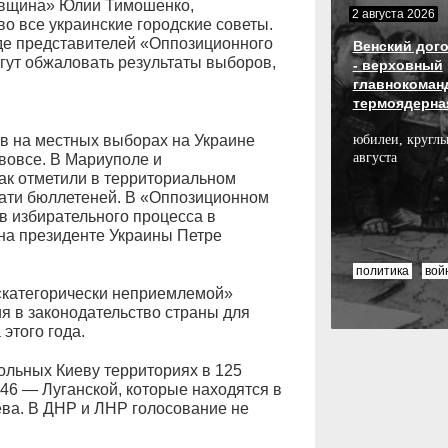
ивщина» Юлии Тимошенко,
2 августа 2026
о все украинские городские советы.
где представителей «Оппозиционного
Венский дого
огут обжаловать результаты выборов,
- верховный
главнокоман
термоядерна
в на местных выборах на Украине
юбилеи, круглы
августа
 вовсе. В Мариуполе и
к отметили в территориальном
чати бюллетеней. В «Оппозиционном
ыв избирательного процесса в
на президенте Украины Петре
политика
вой
«категорически неприемлемой»
я в законодательство страны для
этого года.
ольных Киеву территориях в 125
146 — Луганской, которые находятся в
ева. В ДНР и ЛНР голосование не