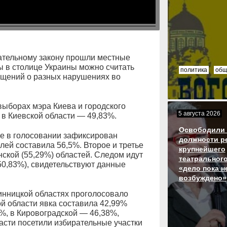
рательному закону прошли местные
ы в столице Украины можно считать
политика
общ
бщений о разных нарушениях во
выборах мэра Киева и городского
5 августа 2026
 в Киевской области — 49,83%.
Освободили 
е в голосовании зафиксирован
должности р
елей составила 56,5%. Второе и третье
крупнейшего
нской (55,29%) областей. Следом идут
театрального
50,83%), свидетельствуют данные
«дело пока н
возбуждено»
инницкой областях проголосовало
й области явка составила 42,99%
7%, в Кировоградской — 46,38%,
асти посетили избирательные участки