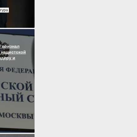
ьтура
 признал
 нацистской
ндеру и