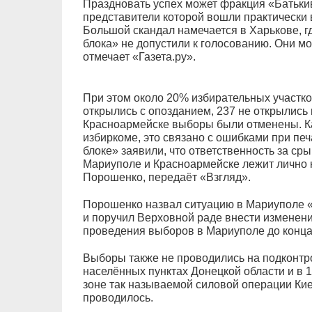
Праздновать успех может фракция «Батьк
представители которой вошли практически в
Большой скандал намечается в Харькове, 
блока» не допустили к голосованию. Они м
отмечает «Газета.ру».
При этом около 20% избирательных участко
открылись с опозданием, 237 не открылись
Красноармейске выборы были отменены. Ка
избиркоме, это связано с ошибками при пе
блоке» заявили, что ответственность за ср
Мариуполе и Красноармейске лежит лично 
Порошенко, передаёт «Взгляд».
Порошенко назвал ситуацию в Мариуполе 
и поручил Верховной раде внести изменени
проведения выборов в Мариуполе до конца 
Выборы также не проводились на подконтр
населённых пунктах Донецкой области и в 
зоне так называемой силовой операции Ки
проводилось.