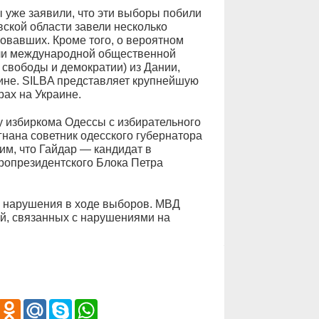
 уже заявили, что эти выборы побили
вской области завели несколько
совавших. Кроме того, о вероятном
ли международной общественной
свободы и демократии) из Дании,
не. SILBA представляет крупнейшую
ах на Украине.
у избиркома Одессы с избирательного
гнана советник одесского губернатора
м, что Гайдар — кандидат в
пропрезидентского Блока Петра
 нарушения в ходе выборов. МВД
й, связанных с нарушениями на
iber
Odnoklassniki
Mail.Ru
Skype
WhatsApp