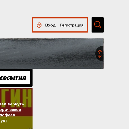
Вход
Регистрация
Расширенный
поиск
вал вернуть
торическое
алофеев
ует