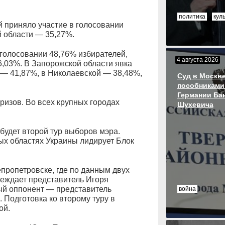
политика
кул
 приняло участие в голосовании
й области — 35,27%.
 голосовании 48,76% избирателей,
4 августа 2026
,03%. В Запорожской области явка
 — 41,87%, в Николаевской — 38,48%,
Суд в Москве
пособниками
Германии Ба
изов. Во всех крупных городах
Шухевича
будет второй тур выборов мэра.
ых областях Украины лидирует Блок
пропетровске, где по данным двух
беждает представитель Игоря
ый оппонент — представитель
война
 Подготовка ко второму туру в
ой.