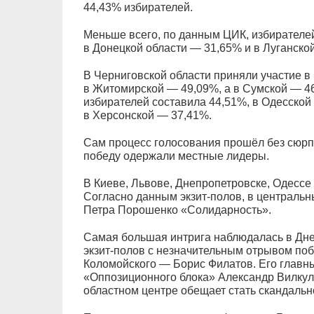
44,43% избирателей.
Меньше всего, по данным ЦИК, избирателей
в Донецкой области — 31,65% и в Луганско
В Черниговской области приняли участие в
в Житомирской — 49,09%, а в Сумской — 46
избирателей составила 44,51%, в Одесской
в Херсонской — 37,41%.
Сам процесс голосования прошёл без сюрпр
победу одержали местные лидеры.
В Киеве, Львове, Днепропетровске, Одессе 
Согласно данным экзит-полов, в центральн
Петра Порошенко «Солидарность».
Самая большая интрига наблюдалась в Дне
экзит-полов с незначительным отрывом по
Коломойского — Борис Филатов. Его главн
«Оппозиционного блока» Александр Вилкул.
областном центре обещает стать cкандальн