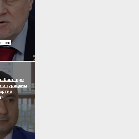
ество
Рыбарь про
 с турецким
артии
и»