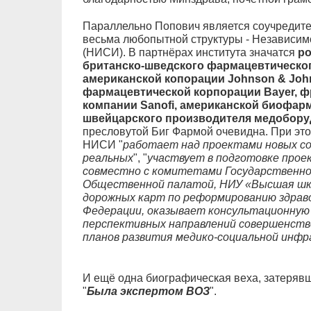
Параллельно Попович является соучредит
весьма любопытной структуры - Независим
(НИСИ). В партнёрах института значатся
ро
британско-шведского фармацевтическог
американской копорации Johnson & Joh
фармацевтической корпорации Bayer, 
компании Sanofi, американской биофар
швейцарского производителя медоборуд
пресловутой Биг Фармой очевидна. При этом
НИСИ "
работает над проектами новых с
реальных
", "
участвует в подготовке прое
совместно с комитетами Государственно
Общественной палатой, НИУ «Высшая шк
дорожных карт по реформированию здраво
Федерации, оказывает консультационную
перспективных направлений совершенств
планов развития медико-социальной инф
И ещё одна биографическая веха, затеряв
"
Была экспертом ВОЗ
".