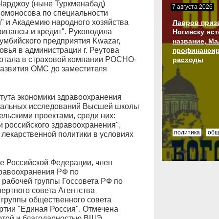
 Чарджоу (ныне Туркменабад)
7 августа 2026
Ломоносова по специальности
" и Академию народного хозяйства
Лавров приз
инансы и кредит". Руководила
Ногинску ис
умбийского предприятия Kwazar,
название, М
овья в администрации г. Реутова
профинансир
ботала в страховой компании РОСНО-
расходы
развития ОМС до заместителя
.
итута экономики здравоохранения
альных исследований Высшей школы
льскими проектами, среди них:
 российского здравоохранения",
политика
общ
лекарственной политики в условиях
е Российской Федерации, член
равоохранения РФ по
н рабочей группы Госсовета РФ по
ертного совета Агентства
й группы общественного совета
ртии "Единая Россия". Отмечена
отой и благодарностью ВШЭ.