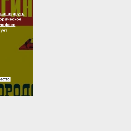
вал вернуть
торическое
алофеев
ует
ество