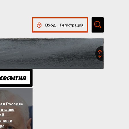
Вход
Регистрация
Расширенный
поиск
ая Россия»
тставке
ей
ния и
ра