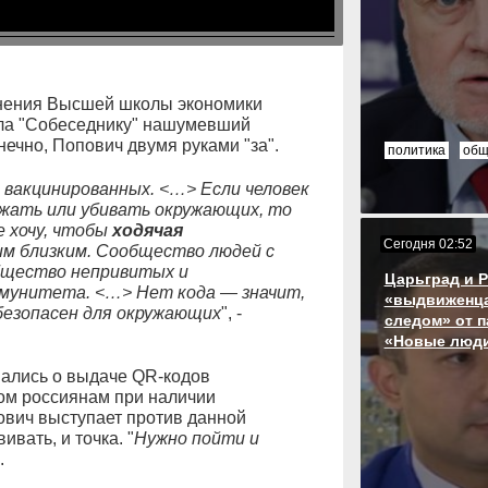
анения Высшей школы экономики
а "Собеседнику" нашумевший
ечно, Попович двумя руками "за".
политика
общ
вакцинированных. <…> Если человек
ажать или убивать окружающих, то
е хочу, чтобы
ходячая
Сегодня 02:52
им близким. Сообщество людей с
бщество непривитых и
Царьград и 
ммунитета. <…> Нет кода — значит,
«выдвиженца
безопасен для окружающих
", -
следом» от п
«Новые люд
мались о выдаче QR-кодов
м россиянам при наличии
пович выступает против данной
вать, и точка. "
Нужно пойти и
.