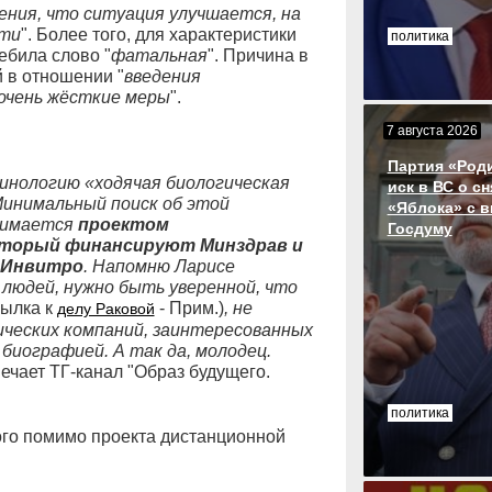
ния, что ситуация улучшается, на
сти
". Более того, для характеристики
политика
ебила слово "
фатальная
". Причина в
й в отношении "
введения
очень жёсткие меры
".
7 августа 2026
Партия «Род
инологию «ходячая биологическая
иск в ВС о с
Минимальный поиск об этой
«Яблока» с 
анимается
проектом
Госдуму
который финансируют Минздрав и
х Инвитро
. Напомню Ларисе
 людей, нужно быть уверенной, что
сылка к
- Прим.)
, не
делу Раковой
ческих компаний, заинтересованных
 биографией. А так да, молодец.
амечает ТГ-канал "Образ будущего.
политика
ого помимо проекта дистанционной