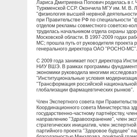
Лариса Дмитриевна Попович родилась в г.
Туркменской ССР. Окончила МГУ им. М. В. 
"физиология высшей нервной деятельности
при Правительстве РФ по специальности "ф
отделом рекламы совместного советско-кол
трудилась начальником отдела охраны здор
Московской области. В 1997-2009 годах ра
МС; прошла путь от руководителя проекта 
генерального директора ОАО "РОСНО-МС"
С 2009 года занимает пост директора Инст
НИУ ВШЭ. В рамках программы фундамент
экономики руководила многими исследовате
"Институциональные условия модернизации
"Трансформация российской национальной 
глобализации фармацевтических рынков".
Член Экспертного совета при Правительств
Координационного совета Министерства зд
государственно-частному партнёрству, чле
направлению "Здравоохранение", член эксп
стратегических инициатив, член экспертно
партийного проекта "Здоровое будущее" па
благодарностью Минздрава, почётной грам