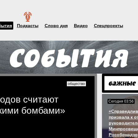
бытия
Подкасты
Слово дня
Видео
Спецпроекты
общество
одов считают
Сегодня 03:56
кими бомбами»
«Справедлив
призвала к о
руководител
Минпросвеще
Рособрнадзо