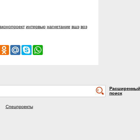
аконопроект
интервью
нагнетание
вшэ
воз
iber
Odnoklassniki
Mail.Ru
Skype
WhatsApp
Расширенны
поиск
Спецпроекты