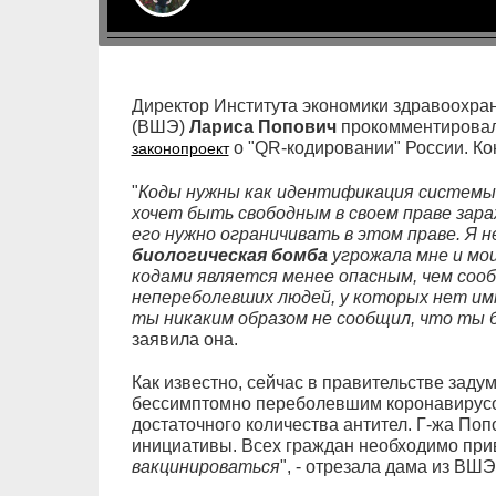
Директор Института экономики здравоохр
(ВШЭ)
Лариса Попович
прокомментировал
о "QR-кодировании" России. Кон
законопроект
"
Коды нужны как идентификация системы 
хочет быть свободным в своем праве зар
его нужно ограничивать в этом праве. Я н
биологическая бомба
угрожала мне и мо
кодами является менее опасным, чем соо
непереболевших людей, у которых нет и
ты никаким образом не сообщил, что ты 
заявила она.
Как известно, сейчас в правительстве заду
бессимптомно переболевшим коронавирусо
достаточного количества антител. Г-жа По
инициативы. Всех граждан необходимо приви
вакцинироваться
", - отрезала дама из ВШЭ