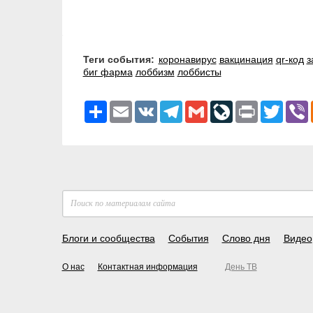
Теги события:
коронавирус
вакцинация
qr-код
з
биг фарма
лоббизм
лоббисты
Ресурс
Email
VK
Telegram
Gmail
LiveJournal
Print
Twitter
V
Блоги и сообщества
События
Слово дня
Видео
О нас
Контактная информация
День ТВ