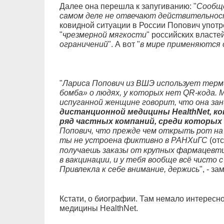
Далее она перешла к запугиванию: "
Сообще
самом деле не отвечают действительно
ковидной ситуации в России Попович употр
"
чрезмерной мягкости
" российских власте
ограничений
". А вот "
в мире применяются 
"
Лариса Попович из ВШЭ использует терм
бомба» о людях, у которых нет QR-кода. 
испуганной женщине говорит, что она з
дистанционной медицины HealthNet, 
ряд частных компаний, среди которы
Попович, что прежде чем открыть рот на
ты не устроена фиктивно в РАНХиГС
(от
получаешь заказы от крупных фармацевти
в вакцинации, и у тебя вообще всё чисто с
Привлекла к себе внимание, держись
", - з
Кстати, о биографии. Там немало интересн
медицины HealthNet.