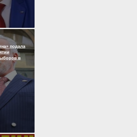
ина» подала
нятии
выборов в