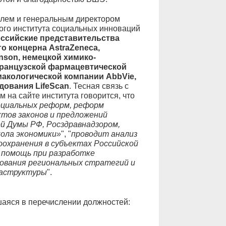
елем и генеральным директором
ого института социальных инноваций
ссийские представительства
о концерна AstraZeneca,
nson, немецкой химико-
французской фармацевтической
макологической компании AbbVie,
ования LifeScan
. Тесная связь с
 на сайте института говорится, что
оциальных реформ, реформ
ктов законов и предложений
й Думы РФ, Росздравнадзором,
ола экономики»
", "
проводит анализ
охранения в субъектах Российской
 помощь при разработке
ования региональных стратегий и
раструктуры
".
шаяся в перечислении должностей: