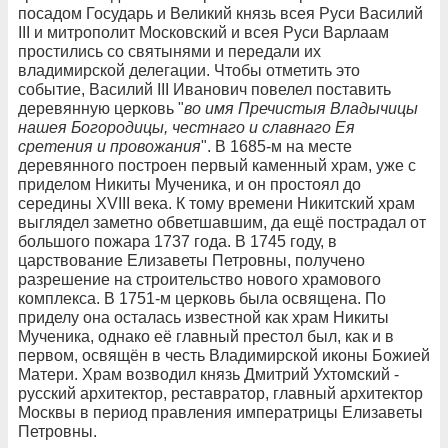
посадом Государь и Великий князь всея Руси Василий
III и митрополит Московский и всея Руси Варлаам
простились со святынями и передали их
владимирской делегации. Чтобы отметить это
событие, Василий III Иванович повелел поставить
деревянную церковь "
во имя Пречистыя Владычицы
нашея Богородицы, честнаго и славнаго Ея
сретения и провожания
". В 1685-м на месте
деревянного построен первый каменный храм, уже с
приделом Никиты Мученика, и он простоял до
середины XVIII века. К тому времени Никитский храм
выглядел заметно обветшавшим, да ещё пострадал от
большого пожара 1737 года. В 1745 году, в
царствование Елизаветы Петровны, получено
разрешение на строительство нового храмового
комплекса. В 1751-м церковь была освящена. По
приделу она осталась известной как храм Никиты
Мученика, однако её главный престол был, как и в
первом, освящён в честь Владимирской иконы Божией
Матери. Храм возводил князь Дмитрий Ухтомский -
русский архитектор, реставратор, главный архитектор
Москвы в период правления императрицы Елизаветы
Петровны.