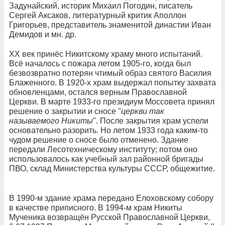
Задунайский, историк Михаил Погодин, писатель
Сергей Аксаков, литературный критик Аполлон
Григорьев, представитель знаменитой династии Иван
Демидов и мн. др.
XX век принёс Никитскому храму много испытаний.
Всё началось с пожара летом 1905-го, когда был
безвозвратно потерян чтимый образ святого Василия
Блаженного. В 1920-х храм выдержал попытку захвата
обновленцами, остался верным Православной
Церкви. В марте 1933-го президиум Моссовета принял
решение о закрытии и сносе "
церкви так
называемого Никиты
". После закрытия храм успели
основательно разорить. Но летом 1933 года каким-то
чудом решение о сносе было отменено. Здание
передали Лесотехническому институту; потом оно
использовалось как учебный зал районной бригады
ПВО, склад Министерства культуры СССР, общежитие.
В 1990-м здание храма передано Елоховскому собору
в качестве приписного. В 1994-м храм Никиты
Мученика возвращён Русской Православной Церкви,