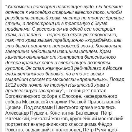
"
Ухтомский сотворил настоящее чудо. Он бережно
отнесся к наследию старины: вместо того, чтобы
разобрать старый храм, мастер не тронул древние
стены, а перестроил их в трапезную с двумя
приделами. С востока он на одной оси построил
храм, а с запада —нарядную ярусную колокольню,
так что храм вышел традиционно «кораблём», как
это было принято с петровской эпохи. Колокольня
завершена небольшим изящным шпилем. Храм
кажется огненным от контраста белоснежного
декора красных стен и сверкающей позолоты
куполов. Он стал жемчужиной редчайшего в Москве
елизаветинского барокко, но в то же время
выглядит совсем по-московски «пряничным». Пожар
1812 года почти не тронул Никитский храм и
прилегающую застройку
", - сообщает портал
Богоявленского собора в Елохове, кафедрального
собора Московской епархии Русской Православной
Церкви. Под сводами Никитского храма молились
Александр Пушкин, Константин Батюшков, Пётр
Вяземский, Николай Языков, крупнейший московский
портретист екатерининского классицизма Фёдор
Рокотов, выдающийся полководец Пётр Румянцев-