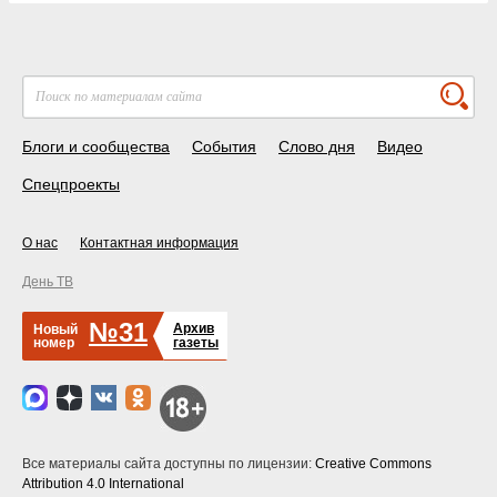
Блоги и сообщества
События
Слово дня
Видео
Спецпроекты
О нас
Контактная информация
День ТВ
№31
Архив
Новый
номер
газеты
Все материалы сайта доступны по лицензии:
Creative Commons
Attribution 4.0 International