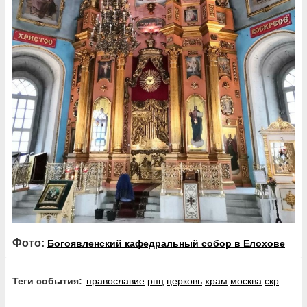
Фото:
Богоявленский кафедральный собор в Елохове
Теги события:
православие
рпц
церковь
храм
москва
скр