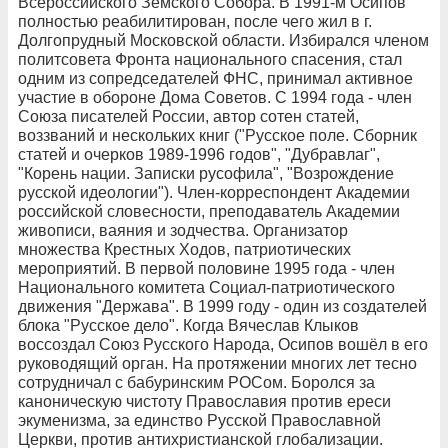
Всероссийского Земского Собора. В 1991-м Осипов
полностью реабилитирован, после чего жил в г.
Долгопрудный Московской области. Избирался членом
политсовета Фронта национального спасения, стал
одним из сопредседателей ФНС, принимал активное
участие в обороне Дома Советов. С 1994 года - член
Союза писателей России, автор сотен статей,
воззваний и нескольких книг ("Русское поле. Сборник
статей и очерков 1989-1996 годов", "Дубравлаг",
"Корень нации. Записки русофила", "Возрождение
русской идеологии"). Член-корреспондент Академии
российской словесности, преподаватель Академии
живописи, ваяния и зодчества. Организатор
множества Крестных Ходов, патриотических
мероприятий. В первой половине 1995 года - член
Национального комитета Социал-патриотического
движения "Держава". В 1999 году - один из создателей
блока "Русское дело". Когда Вячеслав Клыков
воссоздал Союз Русского Народа, Осипов вошёл в его
руководящий орган. На протяжении многих лет тесно
сотрудничал с бабуринским РОСом. Боролся за
каноническую чистоту Православия против ереси
экуменизма, за единство Русской Православной
Церкви, против антихристианской глобализации.