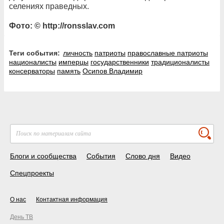
селениях праведных.
Фото: © http://ronsslav.com
Теги события:
личность
патриоты
православные патриоты
националисты
имперцы
государственники
традиционалисты
консерваторы
память
Осипов Владимир
Блоги и сообщества
События
Слово дня
Видео
Спецпроекты
О нас
Контактная информация
День ТВ