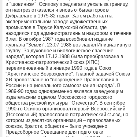
и "шовинизм"; Осипову предлагали уехать за границу,
он наотрез отказался и вновь отбывал срок в
Дубравлаге в 1975-82 годах. Затем работал на
экспериментальном заводе художественных
промыслов в Тарусе Калужской области, где
находился под административным надзором в течение
3 лет. В октябре 1987 года возобновил издание
журнала "Земля". 23.07.1988 возглавил Инициативную
группу "За духовное и биологическое спасение
народа”, которая 17.12.1988 была преобразована в
Христианско-патриотический союз (ХПС),
переименованный в январе 1990 года в Союз
"Христианское Возрождение". Главной задачей Союза
ХВ провозглашено "возрождение Православия в
России и национального самосознания народа". В
1989-90 годах одновременно являлся заведующим
издательским отделом Московского городского
общества русской культуры "Отечество". В сентябре
1990-го Осипов организовал первый Всероссийский
(Всесоюзный) православно-патриотический съезд, на
котором из десятков организаций – православных
союзов, братств, обществ – было учреждено
Предсоборное Совещание для подготовки