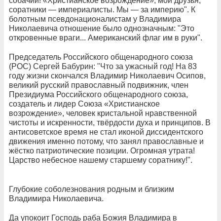
собачий! «Христианское возрождение», мои друзья,
соратники — империалисты. Мы — за империю". К
болотным псевдонационалистам у Владимира
Николаевича отношение было однозначным: "Это
откровенные враги... Американский флаг им в руки".
Председатель Российского общенародного союза
(РОС) Сергей Бабурин: "Что за ужасный год! На 83
году жизни скончался Владимир Николаевич Осипов,
великий русский православный подвижник, член
Президиума Российского общенародного союза,
создатель и лидер Союза «Христианское
возрождение», человек кристальной нравственной
чистоты и искренности, твёрдости духа и принципов. В
антисоветское время не стал иконой диссидентского
движения именно потому, что занял православные и
жёстко патриотические позиции. Огромная утрата!
Царство небесное нашему старшему соратнику!".
Глубокие соболезнования родным и близким
Владимира Николаевича.
Да упокоит Господь раба Божия Владимира в