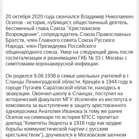
20 октября 2020 года скончался Владимир Николаевич
Осипов - историк, публицист, общественный деятель,
бессменный глава Союза "Христианское
Возрождение", сопредседатель Союза Православных
Братств, член Главного совета Союза Русского
Народа, член Президиума Российского
общенародного союза. Умер на следующий день после
госпитализации в реанимацию ГКБ № 33 г. Москвы с
симптомами коронавирусной инфекции.
Он родился 9.08.1938 в семье школьных учителей в г.
Сланцы Ленинградской области. Крещён в 1944 году в
городе Пугачёв Саратовской области, находясь в
эвакуации. Окончил школу в Сланцах, поступил на
исторический факультет МГУ. Исключён из института и
комсомола за выступление в защиту арестованного
однокурсника Анатолия Иванова (к тому же ранее
Осипов на семинаре по истории КПСС прочитал
доклад "Комитеты бедноты в 1918 году как орудие
борьбы коммунистической партии с русским
крестьянством"), доучивался в Московском заочном