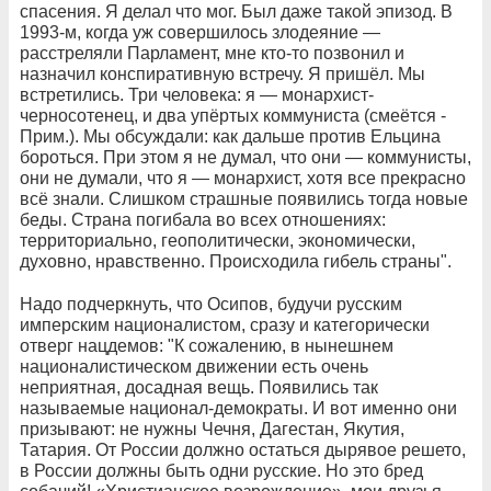
спасения. Я делал что мог. Был даже такой эпизод. В
1993-м, когда уж совершилось злодеяние —
расстреляли Парламент, мне кто-то позвонил и
назначил конспиративную встречу. Я пришёл. Мы
встретились. Три человека: я — монархист-
черносотенец, и два упёртых коммуниста (смеётся -
Прим.). Мы обсуждали: как дальше против Ельцина
бороться. При этом я не думал, что они — коммунисты,
они не думали, что я — монархист, хотя все прекрасно
всё знали. Слишком страшные появились тогда новые
беды. Страна погибала во всех отношениях:
территориально, геополитически, экономически,
духовно, нравственно. Происходила гибель страны".
Надо подчеркнуть, что Осипов, будучи русским
имперским националистом, сразу и категорически
отверг нацдемов: "К сожалению, в нынешнем
националистическом движении есть очень
неприятная, досадная вещь. Появились так
называемые национал-демократы. И вот именно они
призывают: не нужны Чечня, Дагестан, Якутия,
Татария. От России должно остаться дырявое решето,
в России должны быть одни русские. Но это бред