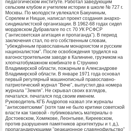
педагогическом институте. Работал заведующим
сельским клубом и учителем истории в школе № 727 г.
Москвы. По молодости увлекался Бакуниным,
Сорелем и Ницше, написал проект создания анархо-
синдикалистской организации. В 1962-68 годах сидел
мордовском Дубравлаге по ст. 70 УК РСФСР
("антисоветская агитация и пропаганда"). В период
заключения стал, по его собственным словам,
"убеждённым православным монархистом и русским
националистом". После освобождения трудился на
вагоностроительном заводе в Калинине, грузчиком на
хлопчатобумажном комбинате в Струнино
Владимирской области, пожарным в Александрове
Владимирской области. В январе 1971 года основал
первый регулярный машинописный православно-
патриотический журнал "Вече", выпустил два номера
журнала "Земля". Не скрывал своих взглядов,
печатался. печатался под своим именем.
Руководитель КГБ Андропов назвал эти журналы
"антисоветскими" (хотя там не было критики советской
власти как таковой - публиковались материалы о
Достоевском, Хомякове, Леонтьеве, Киреевском,
против разрушения памятников архитектуры и т. д.),
пропагандирующими "реакционное славянофильство"