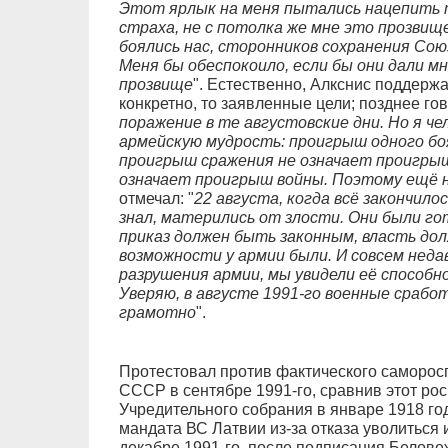
Этот ярлык на меня пытались нацепить 
страха, не с потолка же мне это прозвищ
боялись нас, сторонников сохранения Союз
Меня бы обеспокоило, если бы они дали мн
прозвище
". Естественно, Алкснис поддержа
конкретно, то заявленные цели; позднее гов
поражение в те августовские дни. Но я че
армейскую мудрость: проигрыш одного бо
проигрыш сражения не означает проигрыш
означает проигрыш войны. Поэтому ещё н
отмечал: "
22 августа, когда всё закончилос
знал, матерились от злости. Они были г
приказ должен быть законным, власть дол
возможности у армии были. И совсем неда
разрушения армии, мы увидели её способн
Уверяю, в августе 1991-го военные срабо
грамотно
".
Протестовал против фактического саморос
СССР в сентябре 1991-го, сравнив этот ро
Учредительного собрания в январе 1918 год
мандата ВС Латвии из-за отказа уволиться
декабре 1991-го, после подписания Белове