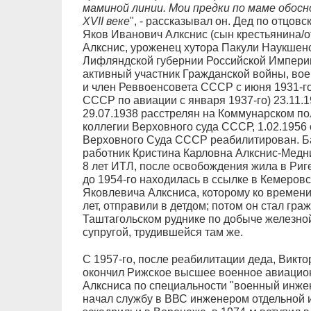
маминой линии. Мои предки по маме обосно
XVII веке
", - рассказывал он. Дед по отцов
Яков Иванович Алкснис (сын крестьянина/о
Алкснис, уроженец хутора Пакули Наукшен
Лифляндской губернии Российской Империи
активный участник Гражданской войны, во
и член Реввоенсовета СССР с июня 1931-г
СССР по авиации с января 1937-го) 23.11.1
29.07.1938 расстрелян на Коммунарском по
коллегии Верховного суда СССР, 1.02.1956
Верховного Суда СССР реабилитирован. Ба
работник Кристина Карловна Алкснис-Медни
8 лет ИТЛ, после освобождения жила в Риге
до 1954-го находилась в ссылке в Кемеров
Яковлевича Алксниса, которому ко времени
лет, отправили в детдом; потом он стал гр
Таштагольском руднике по добыче железной
супругой, трудившейся там же.
С 1957-го, после реабилитации деда, Викто
окончил Рижское высшее военное авиацио
Алксниса по специальности "военный инжен
начал службу в ВВС инженером отдельной 