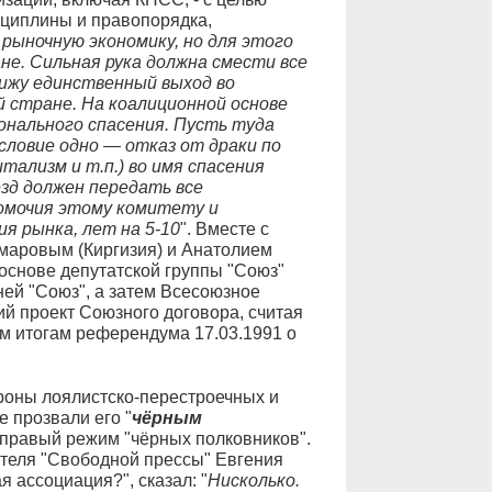
сциплины и правопорядка,
рыночную экономику, но для этого
не. Сильная рука должна смести все
вижу единственный выход во
й стране. На коалиционной основе
нального спасения. Пусть туда
Условие одно — отказ от драки по
тализм и т.п.) во имя спасения
зд должен передать все
омочия этому комитету и
я рынка, лет на 5-10
". Вместе с
маровым (Киргизия) и Анатолием
основе депутатской группы "Союз"
ей "Союз", а затем Всесоюзное
й проект Союзного договора, считая
м итогам референдума 17.03.1991 о
роны лоялистско-перестроечных и
 прозвали его "
чёрным
й правый режим "чёрных полковников".
ателя "Свободной прессы" Евгения
я ассоциация?", сказал: "
Нисколько.