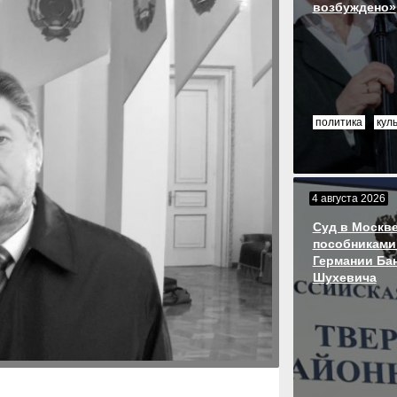
возбуждено»
политика
кул
4 августа 2026
Суд в Москве
пособниками
Германии Ба
Шухевича