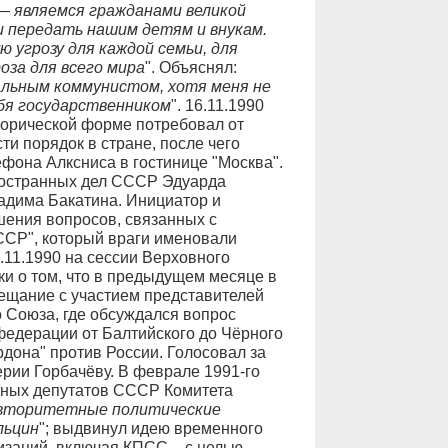
— являемся гражданами великой
и передать нашим детям и внукам.
угрозу для каждой семьи, для
оза для всего мира
". Объяснял:
льным коммунистом, хотя меня не
бя государственником
". 16.11.1990
горической форме потребовал от
и порядок в стране, после чего
фона Алксниса в гостинице "Москва".
ностранных дел СССР Эдуарда
адима Бакатина. Инициатор и
шения вопросов, связанных с
ССР", который враги именовали
7.11.1990 на сессии Верховного
 о том, что в предыдущем месяце в
ещание с участием представителей
 Союза, где обсуждался вопрос
едерации от Балтийского до Чёрного
рдона" против России. Голосовал за
ерии Горбачёву. В феврале 1991-го
ных депутатов СССР Комитета
вторитетные политические
льцин
"; выдвинул идею временного
изаций, включая КПСС, - с целью