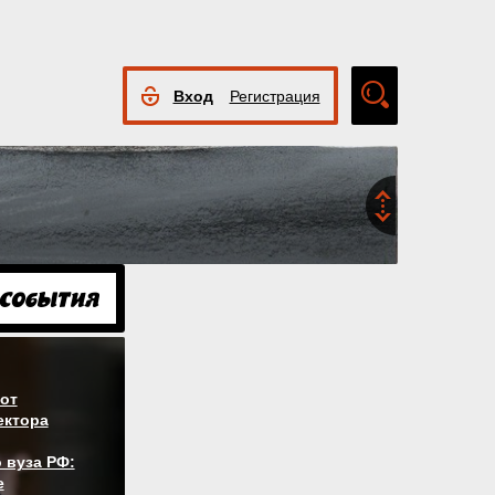
Вход
Регистрация
Расширенный
поиск
от
ектора
 вуза РФ:
е