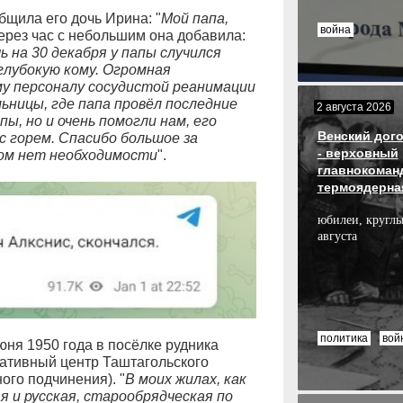
бщила его дочь Ирина: "
Мой папа,
война
Через час с небольшим она добавила:
 на 30 декабря у папы случился
 глубокую кому. Огромная
му персоналу сосудистой реанимации
ницы, где папа провёл последние
2 августа 2026
пы, но и очень помогли нам, его
Венский дого
с горем. Спасибо большое за
- верховный
том нет необходимости
".
главнокоман
термоядерна
юбилеи, круглы
августа
политика
вой
ня 1950 года в посёлке рудника
ативный центр Таштагольского
ого подчинения). "
В моих жилах, как
 и русская, старообрядческая по