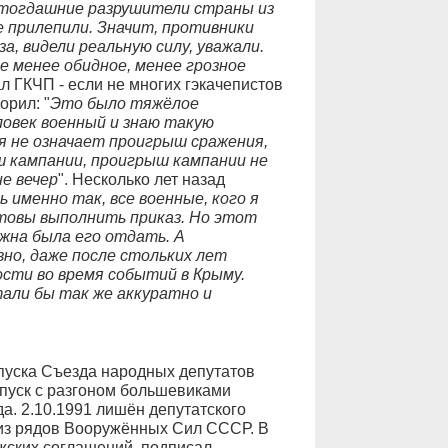
тогдашние разрушители страны из
е прилепили. Значит, противники
а, видели реальную силу, уважали.
е менее обидное, менее грозное
л ГКЧП - если не многих гэкачепистов
орил: "
Это было тяжёлое
ловек военный и знаю такую
я не означает проигрыш сражения,
 кампании, проигрыш кампании не
е вечер
". Несколько лет назад
ь именно так, все военные, кого я
отовы выполнить приказ. Но этот
жна была его отдать. А
вно, даже после стольких лет
ости во время событий в Крыму.
тали бы так же аккуратно и
пуска Съезда народных депутатов
спуск с разгоном большевиками
а. 2.10.1991 лишён депутатского
 из рядов Вооружённых Сил СССР. В
жских соглашений, подписал