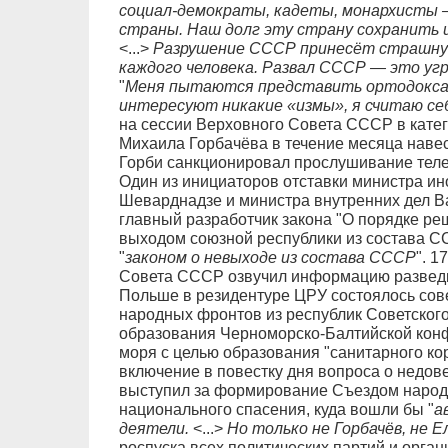
социал-демократы, кадеты, монархисты 
страны. Наш долг эту страну сохранить 
<...>
Разрушение СССР принесёт страшную 
каждого человека. Развал СССР — это угр
"
Меня пытаются представить ортодокса
интересуют никакие «измы», я считаю се
на сессии Верховного Совета СССР в кате
Михаила Горбачёва в течение месяца навест
Горби санкционировал прослушивание теле
Один из инициаторов отставки министра и
Шеварднадзе и министра внутренних дел В
главный разработчик закона "О порядке ре
выходом союзной республики из состава С
"
законом о невыходе из состава СССР
". 1
Совета СССР озвучил информацию разведки
Польше в резидентуре ЦРУ состоялось сов
народных фронтов из республик Советского
образования Черноморско-Балтийской конф
моря с целью образования "санитарного ко
включение в повестку дня вопроса о недов
выступил за формирование Съездом народ
национального спасения, куда вошли бы "
а
деятели.
<...>
Но только не Горбачёв, не Е
роспуска всех политических партий и орган