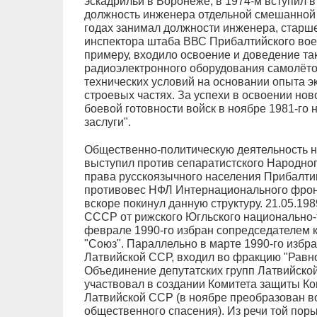
эскадрильи в Воронеже, в 1974-м вступил в
должность инженера отдельной смешанной 
годах занимал должности инженера, старш
инспектора штаба ВВС Прибалтийского военн
примеру, входило освоение и доведение та
радиоэлектронного оборудования самолёто
технических условий на основании опыта э
строевых частях. За успехи в освоении но
боевой готовности войск в ноябре 1981-го
заслуги".
Общественно-политическую деятельность на
выступил против сепаратистского Народног
права русскоязычного населения Прибалтик
противовес НФЛ Интернационального фрон
вскоре покинул данную структуру. 21.05.19
СССР от рижского Югльского национально-
феврале 1990-го избран сопредседателем 
"Союз". Параллельно в марте 1990-го избр
Латвийской ССР, входил во фракцию "Равно
Объединение депутатских групп Латвийской
участвовал в создании Комитета защиты К
Латвийской ССР (в ноябре преобразован в
общественного спасения). Из речи той поры: