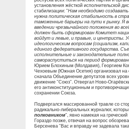
установления жёсткой исполнительской ди
стабилизации: "
Нам необходимо создавать 
нужна политическая стабильность в стра
таможенные барьеры на пути к рынку. Я 
введении чрезвычайного положения во все
должен быть сформирован Комитет нацио
войдут и левые, и правые, и центристы. 
идеологическим вопросам (социализм, капи
единого федеративного государства. Съе
исполнительные и законодательные полн
самораспуститься на период формировани
Юрием Блохиным (Молдавия), Георгием Ко
Чехоевым (Южная Осетия) организовал на 
сначала Объединение депутатов всех уровн
движение "Союз". Отвергал Ново-Огарёвски
его антиконституционным и противоречащи
сохранении Союза.
Подвергался массированной травле со сто
радикально-либеральных журналюг, которые
полковником
", явно намекая на гречески
Гораздо позже, отвечая на вопрос обозрев
Берсенева "Вас и вправду не задевала така