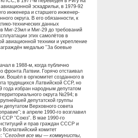
 КПСС, в 1977-м переведён в Ригу на
авиационной эскадрильи, в 1979-92
его инженера и старшего инженер-
ого округа. В его обязанности, к
ктико-технических данных
в Миг-23мл и Миг-29 до требований
ксплуатации этих самолётов в
вой авиационной техники и укрепление
 награждён медалью "За боевые
чал в 1988-м, когда публично
о фронта Латвии. Горячо отстаивал
и. Вошёл в оргкомитет созданного в
та трудящихся Латвийской ССР, но
89 года избран народным депутатом
территориального округа №294; в
крупнейшей депутатской группы
ан депутатом Верховного совета
правие"; в апреле 1990-го возглавил
 ССР "Союз". В мае 1990-го
онституций и прав граждан СССР и
о Вселатвийский комитет
 "
Сегодня все мы — коммунисты,