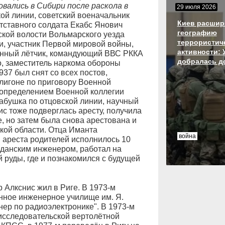
вались в Сибири после раскола в
29 июля 2026
ской линии, советский военачальник
Киев расшир
тставного солдата Екабс Янович
географию
ской волости Вольмарского уезда
террористич
, участник Первой мировой войны,
активности: 
енный лётчик, командующий ВВС РККА
добралась д
о, заместитель наркома обороны
937 был снят со всех постов,
лигоне по приговору Военной
 определением Военной коллегии
бушка по отцовской линии, научный
с тоже подверглась аресту, получила
, но затем была снова арестована и
ской области. Отца Иманта
война
 ареста родителей исполнилось 10
ажданским инженером, работал на
 руды, где и познакомился с будущей
р Алкснис жил в Риге. В 1973-м
нное инженерное училище им. Я.
ер по радиоэлектронике". В 1973-м
исследовательской вертолётной