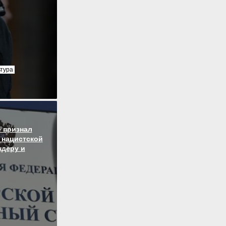
ьтура
 признал
 нацистской
ндеру и