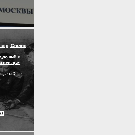
вор, Сталин
дующий и
я реакция
е даты 3 – 9
на