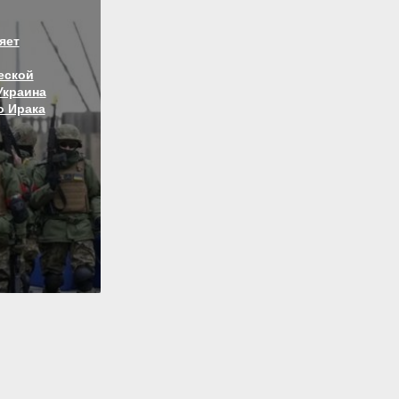
яет
еской
Украина
о Ирака