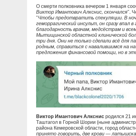
О смерти полковника вечером 1 января соо
Виктор Имантович Алкснис, скончался
". 
"
Чтобы предотвратить спекуляции. В ночь
геморрагический инсульт, он сразу впал в
благодарность врачам, медсёстрам и все
Мытищинской областной клинической боль
три дня. Они не только сделали всё для па
родным, справиться с навалившимся на на
предложения финансовой помощи, но в э
Виктор Имантович Алкснис
родился 21 ию
Таштагол в Горной Шории (ныне администр
района Кемеровской области, город областн
принято говорить, две крови — латышская